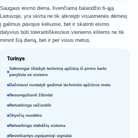
Saugaus eismo diena, švenčiama balandžio 6-ąją
Lietuvoje, yra skirta ne tik atkreipti visuomenės dėmesį
į galimus pavojus keliuose, bet ir skatinti eismo
dalyvius būti tolerantiškesnius vieniems kitiems ne tik
minint šią dieną, bet ir per visus metus.
Turinys
Sėkmingai išlaikyti techninę apžiūrą iš pirmo karto
pavyksta ne visiems
Dažniausi nustatyti gedimai techninės apžiūros metu
Nesureguliuoti žibintai
Netvarkinga važiuoklė
Skysčių nuotėkis
Netvarkinga stabdžių sistema
Neveikiantys įspėjamieji signalai