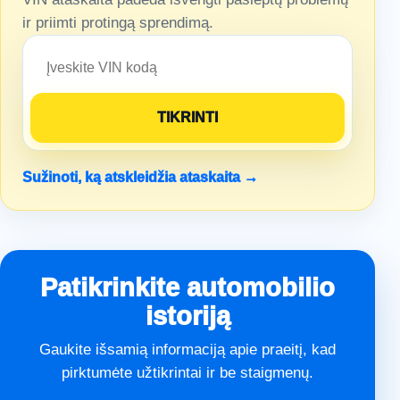
ir priimti protingą sprendimą.
Sužinoti, ką atskleidžia ataskaita →
Patikrinkite automobilio
istoriją
Gaukite išsamią informaciją apie praeitį, kad
pirktumėte užtikrintai ir be staigmenų.