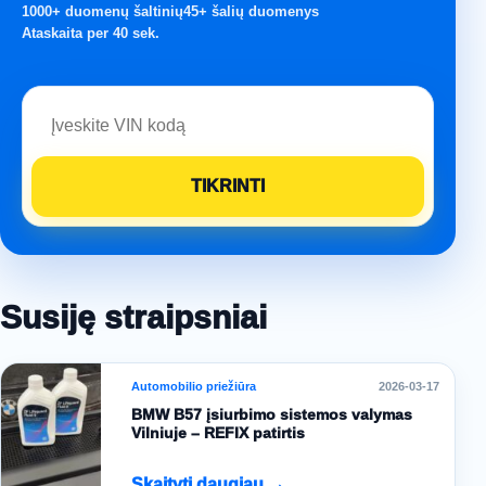
1000+ duomenų šaltinių
45+ šalių duomenys
Ataskaita per 40 sek.
Susiję straipsniai
Automobilio priežiūra
2026-03-17
BMW B57 įsiurbimo sistemos valymas
Vilniuje – REFIX patirtis
Skaityti daugiau →