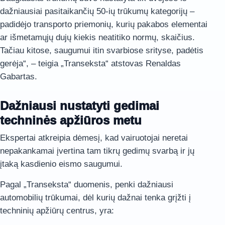
dažniausiai pasitaikančių 50-ių trūkumų kategorijų –
padidėjo transporto priemonių, kurių pakabos elementai
ar išmetamųjų dujų kiekis neatitiko normų, skaičius.
Tačiau kitose, saugumui itin svarbiose srityse, padėtis
gerėja“, – teigia „Transeksta“ atstovas Renaldas
Gabartas.
Dažniausi nustatyti gedimai
techninės apžiūros metu
Ekspertai atkreipia dėmesį, kad vairuotojai neretai
nepakankamai įvertina tam tikrų gedimų svarbą ir jų
įtaką kasdienio eismo saugumui.
Pagal „Transeksta“ duomenis, penki dažniausi
automobilių trūkumai, dėl kurių dažnai tenka grįžti į
techninių apžiūrų centrus, yra: