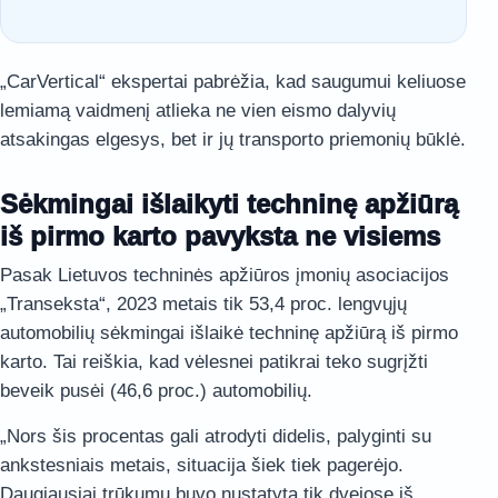
„CarVertical“ ekspertai pabrėžia, kad saugumui keliuose
lemiamą vaidmenį atlieka ne vien eismo dalyvių
atsakingas elgesys, bet ir jų transporto priemonių būklė.
Sėkmingai išlaikyti techninę apžiūrą
iš pirmo karto pavyksta ne visiems
Pasak Lietuvos techninės apžiūros įmonių asociacijos
„Transeksta“, 2023 metais tik 53,4 proc. lengvųjų
automobilių sėkmingai išlaikė techninę apžiūrą iš pirmo
karto. Tai reiškia, kad vėlesnei patikrai teko sugrįžti
beveik pusėi (46,6 proc.) automobilių.
„Nors šis procentas gali atrodyti didelis, palyginti su
ankstesniais metais, situacija šiek tiek pagerėjo.
Daugiausiai trūkumų buvo nustatyta tik dvejose iš