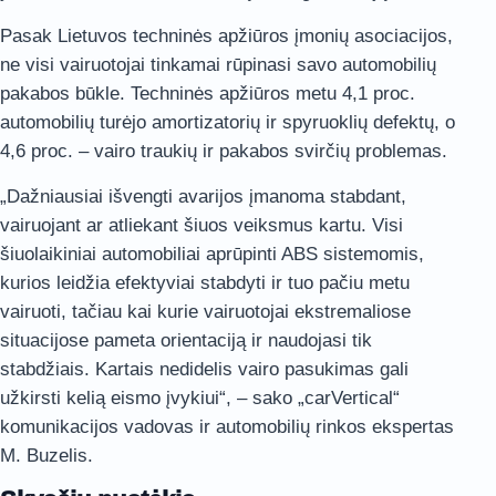
Pasak Lietuvos techninės apžiūros įmonių asociacijos,
ne visi vairuotojai tinkamai rūpinasi savo automobilių
pakabos būkle. Techninės apžiūros metu 4,1 proc.
automobilių turėjo amortizatorių ir spyruoklių defektų, o
4,6 proc. – vairo traukių ir pakabos svirčių problemas.
„Dažniausiai išvengti avarijos įmanoma stabdant,
vairuojant ar atliekant šiuos veiksmus kartu. Visi
šiuolaikiniai automobiliai aprūpinti ABS sistemomis,
kurios leidžia efektyviai stabdyti ir tuo pačiu metu
vairuoti, tačiau kai kurie vairuotojai ekstremaliose
situacijose pameta orientaciją ir naudojasi tik
stabdžiais. Kartais nedidelis vairo pasukimas gali
užkirsti kelią eismo įvykiui“, – sako „carVertical“
komunikacijos vadovas ir automobilių rinkos ekspertas
M. Buzelis.