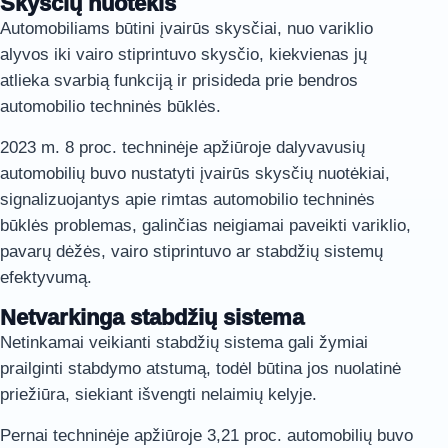
Skysčių nuotėkis
Automobiliams būtini įvairūs skysčiai, nuo variklio
alyvos iki vairo stiprintuvo skysčio, kiekvienas jų
atlieka svarbią funkciją ir prisideda prie bendros
automobilio techninės būklės.
2023 m. 8 proc. techninėje apžiūroje dalyvavusių
automobilių buvo nustatyti įvairūs skysčių nuotėkiai,
signalizuojantys apie rimtas automobilio techninės
būklės problemas, galinčias neigiamai paveikti variklio,
pavarų dėžės, vairo stiprintuvo ar stabdžių sistemų
efektyvumą.
Netvarkinga stabdžių sistema
Netinkamai veikianti stabdžių sistema gali žymiai
prailginti stabdymo atstumą, todėl būtina jos nuolatinė
priežiūra, siekiant išvengti nelaimių kelyje.
Pernai techninėje apžiūroje 3,21 proc. automobilių buvo