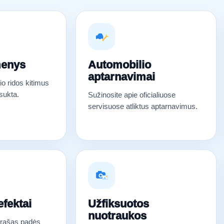
menys
Automobilio
aptarnavimai
o ridos kitimus
tsukta.
Sužinosite apie oficialiuose
servisuose atliktus aptarnavimus.
fektai
Užfiksuotos
nuotraukos
ąrašas padės