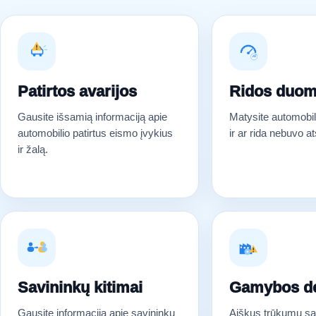
Patirtos avarijos
Ridos duo
Gausite išsamią informaciją apie
Matysite automobili
automobilio patirtus eismo įvykius
ir ar rida nebuvo a
ir žalą.
Savininkų kitimai
Gamybos de
Gausite informaciją apie savininkų
Aiškus trūkumų s