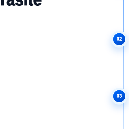
rasite
02
03