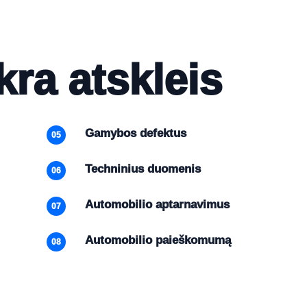
kra atskleis
Gamybos defektus
05
Techninius duomenis
06
Automobilio aptarnavimus
07
Automobilio paieškomumą
08