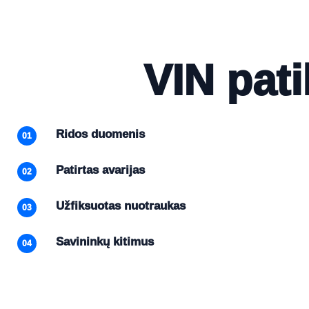
VIN pati
Ridos duomenis
01
Patirtas avarijas
02
Užfiksuotas nuotraukas
03
Savininkų kitimus
04