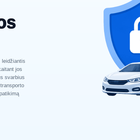
os
 leidžiantis
aitant jos
tus svarbius
 transporto
 patikimą