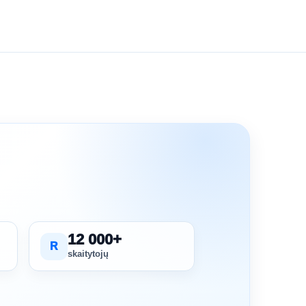
12 000+
R
skaitytojų