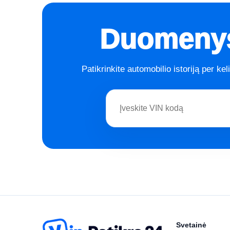
Duomenys
Patikrinkite automobilio istoriją per kel
Svetainė