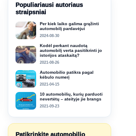
Populiariausi autoriaus
straipsniai
Per kiek laiko galima grąžinti
automobilį pardavėjui
2024-08-30
Kodėl perkant naudotą
automobilį verta pasitikrinti jo
istorijos ataskaitą?
2021-08-26
Automobilio patikra pagal
kėbulo numerį
2021-04-15
10 automobilių, kurių parduoti
nevertėtų – ateityje jie brangs
2021-09-23
Patikrinkite automobilio