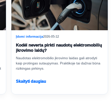
Įdomi informacija
2026-05-12
Kodėl neverta pirkti naudotų elektromobilių
įkrovimo laidų?
Naudotas elektromobilio įkrovimo laidas gali atrodyti
kaip protingas sutaupymas. Praktikoje tai dažnai būna
t
rizikingas pirkinys.
Skaityti daugiau