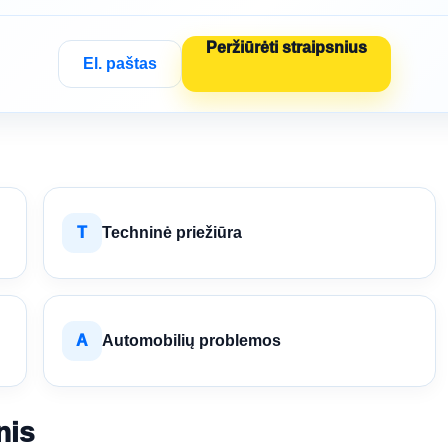
Peržiūrėti straipsnius
El. paštas
T
Techninė priežiūra
A
Automobilių problemos
nis