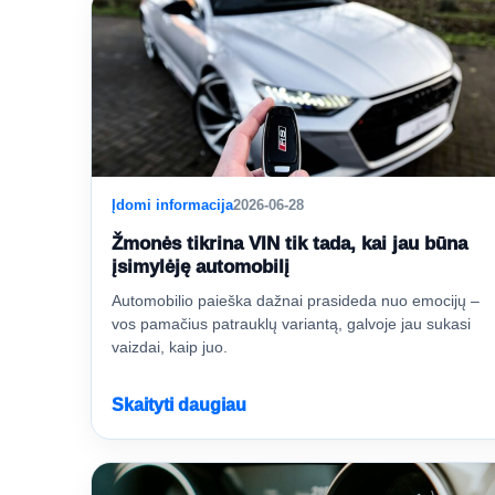
Įdomi informacija
2026-06-28
Žmonės tikrina VIN tik tada, kai jau būna
įsimylėję automobilį
Automobilio paieška dažnai prasideda nuo emocijų –
vos pamačius patrauklų variantą, galvoje jau sukasi
vaizdai, kaip juo.
Skaityti daugiau