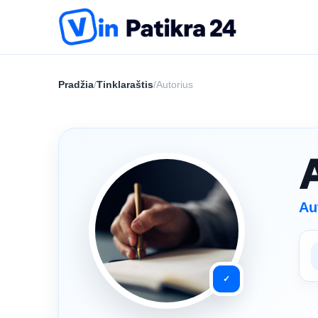
Pradžia
/
Tinklaraštis
/
Autorius
Au
✓