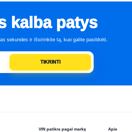
 kalba patys
ias sekundes ir išsirinkite tą, kuo galite pasitikėti.
VIN patikra pagal markę
Apie