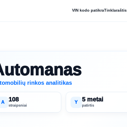
VIN kodo patikra
Tinklaraštis
Automanas
tomobilių rinkos analitikas
108
5 metai
A
Y
straipsniai
patirtis