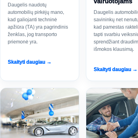
vairuotojams
Daugelis naudotų
automobilių pirkėjų mano,
Daugelis automobili
kad galiojanti techninė
savininkų net nenut
apžiūra (TA) yra pagrindinis
kad pamestas rakteli
ženklas, jog transporto
tapti svarbiu veiksni
priemonė yra.
sprendžiant draudi
išmokos klausimą.
Skaityti daugiau →
Skaityti daugiau →