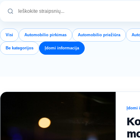
Visi
Automobilio pirkimas
Automobilio priežiūra
Aut
Be kategorijos
Įdomi informacija
Įdomi 
Ko
mo