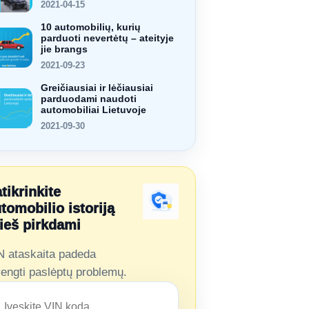
2021-04-15
10 automobilių, kurių
parduoti nevertėtų – ateityje
jie brangs
2021-09-23
Greičiausiai ir lėčiausiai
parduodami naudoti
automobiliai Lietuvoje
2021-09-30
tikrinkite
tomobilio istoriją
ieš pirkdami
N ataskaita padeda
vengti paslėptų problemų.