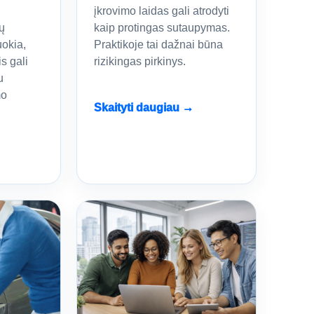
įkrovimo laidas gali atrodyti
ų
kaip protingas sutaupymas.
uokia,
Praktikoje tai dažnai būna
s gali
rizikingas pirkinys.
u
mo
Skaityti daugiau →