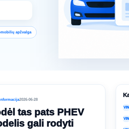
omobilių apžvalga
Ka
informacija
2026-06-28
VI
dėl tas pats PHEV
VI
delis gali rodyti