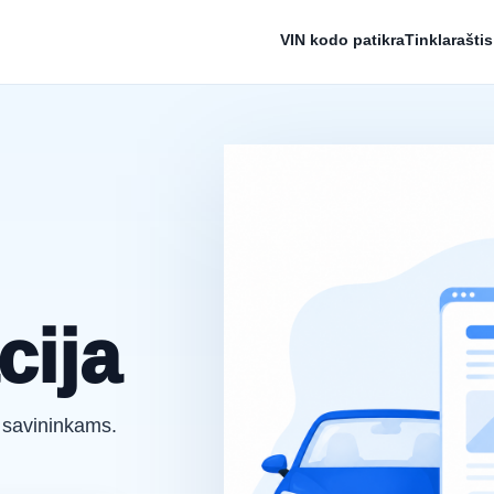
VIN kodo patikra
Tinklaraštis
cija
r savininkams.