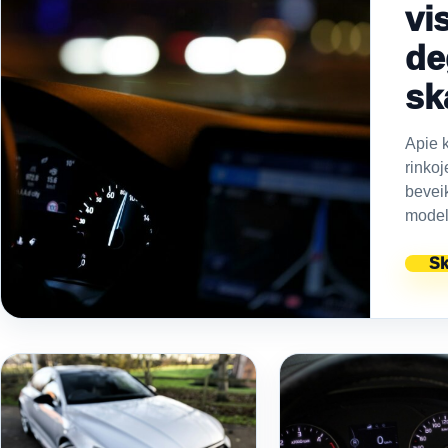
vi
de
sk
Apie k
rinkoj
bevei
modeli
Sk