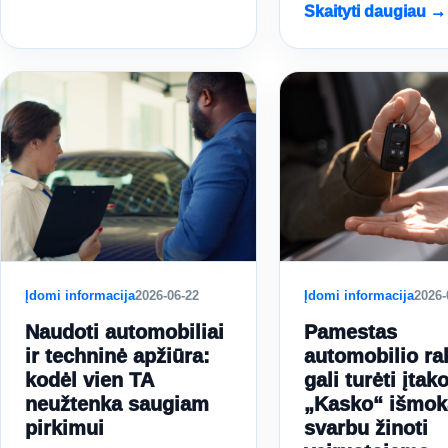
Skaityti daugiau →
Įdomi informacija
2026-06-22
Įdomi informacija
2026-
Naudoti automobiliai
Pamestas
ir techninė apžiūra:
automobilio rak
kodėl vien TA
gali turėti įtak
neužtenka saugiam
„Kasko“ išmoka
pirkimui
svarbu žinoti