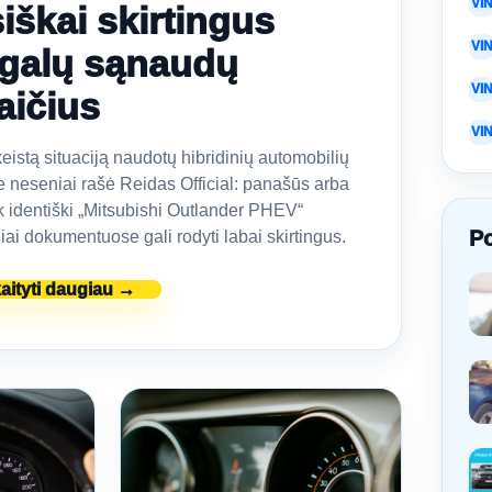
VI
siškai skirtingus
VI
galų sąnaudų
VI
aičius
VI
eistą situaciją naudotų hibridinių automobilių
e neseniai rašė Reidas Official: panašūs arba
k identiški „Mitsubishi Outlander PHEV“
Po
ai dokumentuose gali rodyti labai skirtingus.
aityti daugiau →