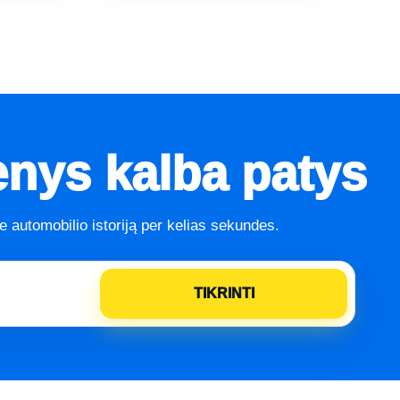
nys kalba patys
te automobilio istoriją per kelias sekundes.