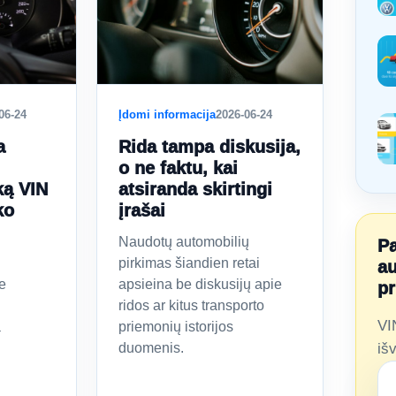
06-24
Įdomi informacija
2026-06-24
a
Rida tampa diskusija,
o ne faktu, kai
ką VIN
atsiranda skirtingi
ko
įrašai
Naudotų automobilių
Pa
pirkimas šiandien retai
au
e
apsieina be diskusijų apie
pr
ridos ar kitus transporto
VI
a
priemonių istorijos
duomenis.
iš