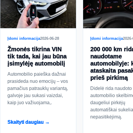
Įdomi informacija
2026-06-28
Įdomi informacija
2026-
Žmonės tikrina VIN
200 000 km rid
tik tada, kai jau būna
naudotame
įsimylėję automobilį
automobilyje: 
ataskaita pasa
Automobilio paieška dažnai
prieš pirkimą
prasideda nuo emocijų – vos
pamačius patrauklų variantą,
Didelė rida naudoto
galvoje jau sukasi vaizdai,
automobilio skelbim
kaip juo važiuojama,.
daugeliui pirkėjų
automatiškai sukeli
nepasitikėjimą.
Skaityti daugiau →