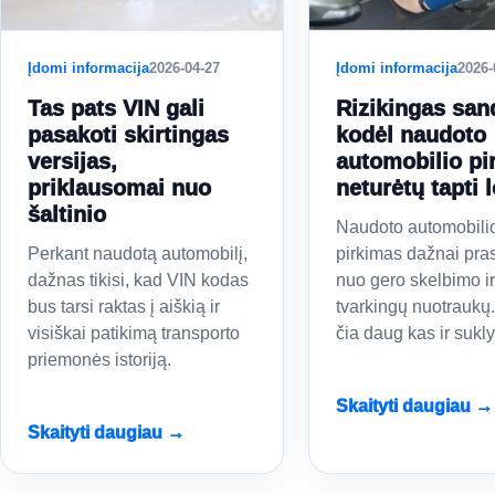
Įdomi informacija
2026-04-27
Įdomi informacija
2026-
Tas pats VIN gali
Rizikingas san
pasakoti skirtingas
kodėl naudoto
versijas,
automobilio pi
priklausomai nuo
neturėtų tapti l
šaltinio
Naudoto automobili
Perkant naudotą automobilį,
pirkimas dažnai pra
dažnas tikisi, kad VIN kodas
nuo gero skelbimo ir
bus tarsi raktas į aiškią ir
tvarkingų nuotraukų.
visiškai patikimą transporto
čia daug kas ir sukly
priemonės istoriją.
Skaityti daugiau →
Skaityti daugiau →