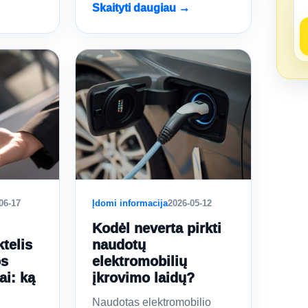
Skaityti daugiau →
06-17
Įdomi informacija
2026-05-12
Kodėl neverta pirkti
telis
naudotų
os
elektromobilių
i: ką
įkrovimo laidų?
Naudotas elektromobilio