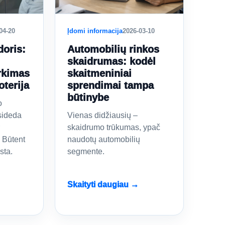
04-20
Įdomi informacija
2026-03-10
doris:
Automobilių rinkos
skaidrumas: kodėl
rkimas
skaitmeniniai
oterija
sprendimai tampa
būtinybe
o
sideda
Vienas didžiausių –
skaidrumo trūkumas, ypač
 Būtent
naudotų automobilių
sta.
segmente.
Skaityti daugiau →