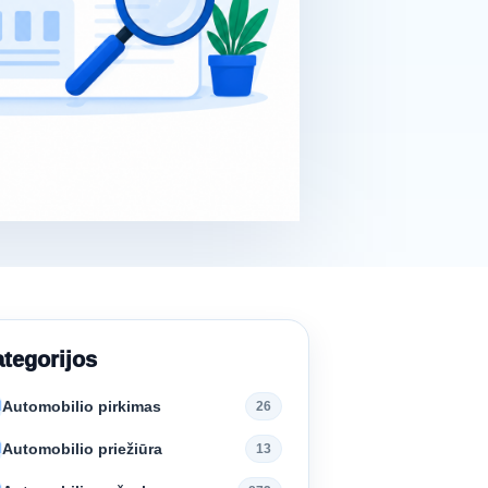
tegorijos
Automobilio pirkimas
N
26
Automobilio priežiūra
N
13