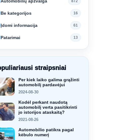
Automobilių apžvalga
N
872
Be kategorijos
N
16
Įdomi informacija
N
61
Patarimai
N
13
puliariausi straipsniai
Per kiek laiko galima grąžinti
automobilį pardavėjui
2024-08-30
Kodėl perkant naudotą
automobilį verta pasitikrinti
jo istorijos ataskaitą?
2021-08-26
Automobilio patikra pagal
kėbulo numerį