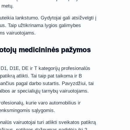
2 metų.
uteikia lankstumo. Gydytojai gali atsižvelgti į
us. Taip užtikrinama lygios galimybes
ms vairuotojams.
uotojų medicininės pažymos
D1, D1E, DE ir T kategorijų profesionalūs
patikrą atlikti. Tai taip pat taikoma ir B
bančius pagal darbo sutartis. Pavyzdžiui, tai
albos ar specialiųjų tarnybų vairuotojams.
ofesionalų, kurie varo automobilius ir
 kenksmingomis sąlygomis.
alūs vairuotojai turi atlikti sveikatos patikrą
žiaus, patikros dažnumas padidėja iki 2