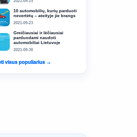
2021-04-15
10 automobilių, kurių parduoti
nevertėtų – ateityje jie brangs
2021-09-23
Greičiausiai ir lėčiausiai
parduodami naudoti
automobiliai Lietuvoje
2021-09-30
ėti visus populiarius →