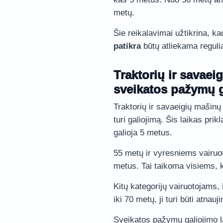
metų.
Šie reikalavimai užtikrina, k
patikra
būtų atliekama regulia
Traktorių ir savaei
sveikatos pažymų g
Traktorių ir savaeigių mašin
turi galiojimą. Šis laikas pri
galioja 5 metus.
55 metų ir vyresniems vairuo
metus. Tai taikoma visiems, ku
Kitų kategorijų vairuotojams,
iki 70 metų, ji turi būti atna
Sveikatos pažymų galiojimo la