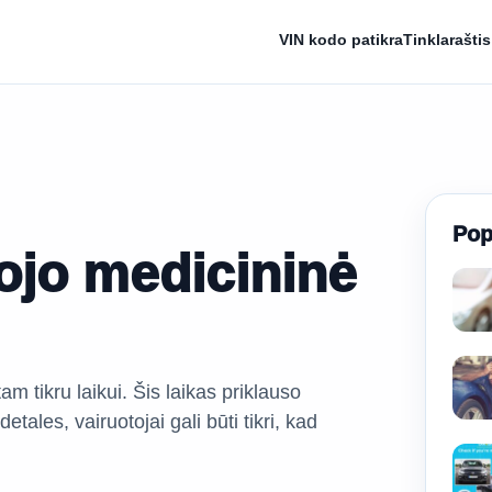
VIN kodo patikra
Tinklaraštis
Pop
tojo medicininė
am tikru laikui. Šis laikas priklauso
tales, vairuotojai gali būti tikri, kad