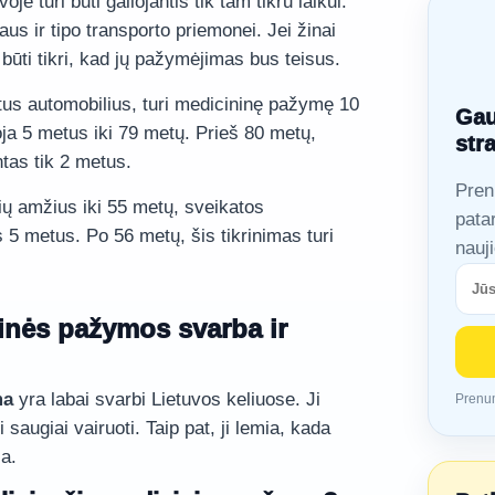
e turi būti galiojantis tik tam tikru laikui.
us ir tipo transporto priemonei. Jei žinai
i būti tikri, kad jų pažymėjimas bus teisus.
us automobilius, turi medicininę pažymę 10
Gau
oja 5 metus iki 79 metų. Prieš 80 metų,
str
ntas tik 2 metus.
Pren
rių amžius iki 55 metų, sveikatos
pata
as 5 metus. Po 56 metų, šis tikrinimas turi
nauj
inės pažymos svarba ir
ma
yra labai svarbi Lietuvos keliuose. Ji
Prenum
i saugiai vairuoti. Taip pat, ji lemia, kada
a.