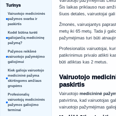
Vairuotojo pažymėjimas Lietuvoj
Turinys
Šis laikas priklauso nuo amžia
šiuos detales, vairuotojai gal
Vairuotojo medicininės
pažymos svarba ir
paskirtis
Žmonės, vairuojantys paprast
metų iki 65 metų. Tada ji gali
Kodėl būtina turėti
pažymėjimas turi būti atnauji
galiojančią medicininę
pažymą?
Profesionalūs vairuotojai, ku
Pažymos reikšmė
patikrinimus privalo atlikti k
vairuotojo pažymėjimo
būti atliktas kas 2 metus.
galiojimui
Kiek galioja vairuotojo
medicininė pažyma
Vairuotojo medicin
skirtingoms amžiaus
paskirtis
grupėms
Vairuotojo
medicininė pažy
Profesionalių
vairuotojų medicininės
patvirtina, kad vairuotojas gal
pažymos galiojimo
vairuotojo pažymėjimas galioj
terminai