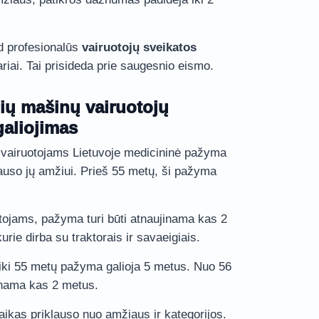
ad profesionalūs
vairuotojų sveikatos
riai. Tai prisideda prie saugesnio eismo.
gių mašinų vairuotojų
aliojimas
ų vairuotojams Lietuvoje medicininė pažyma
klauso jų amžiui. Prieš 55 metų, ši pažyma
tojams, pažyma turi būti atnaujinama kas 2
rie dirba su traktorais ir savaeigiais.
 iki 55 metų pažyma galioja 5 metus. Nuo 56
ujinama kas 2 metus.
ikas priklauso nuo amžiaus ir kategorijos.