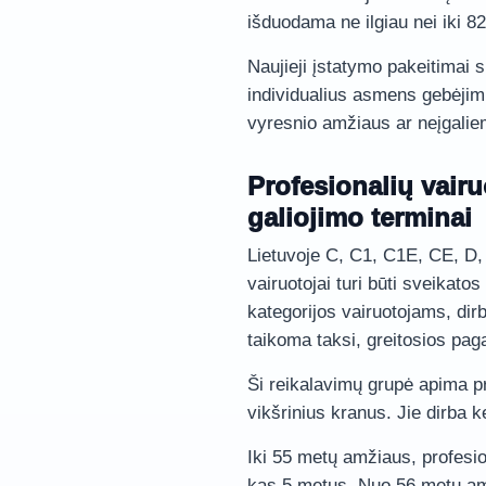
išduodama ne ilgiau nei iki 8
Naujieji įstatymo pakeitimai s
individualius asmens gebėjim
vyresnio amžiaus ar neįgalie
Profesionalių vair
galiojimo terminai
Lietuvoje C, C1, C1E, CE, D, 
vairuotojai turi būti sveikatos 
kategorijos vairuotojams, dir
taikoma taksi, greitosios pag
Ši reikalavimų grupė apima pr
vikšrinius kranus. Jie dirba
Iki 55 metų amžiaus, profesion
kas 5 metus. Nuo 56 metų am