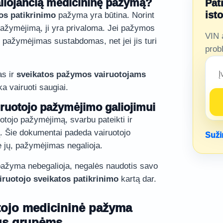
galiojančią medicininę pažymą?
Pat
ist
os patikrinimo
pažyma yra būtina. Norint
o pažymėjimą, ji yra privaloma. Jei pažymos
VIN 
o pažymėjimas sustabdomas, net jei jis turi
prob
as ir
sveikatos pažymos vairuotojams
a vairuoti saugiai.
ruotojo pažymėjimo galiojimui
uotojo pažymėjimą, svarbu pateikti ir
. Šie dokumentai padeda vairuotojo
Suži
e jų, pažymėjimas negalioja.
 pažyma nebegalioja, negalės naudotis savo
iruotojo sveikatos patikrinimo
kartą dar.
otojo medicininė pažyma
us grupėms