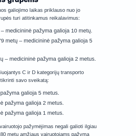
s galiojimo laikas priklauso nuo jo
upės turi atitinkamus reikalavimus:
 – medicininė pažyma galioja 10 metų.
79 metų – medicininė pažyma galioja 5
ų – medicininė pažyma galioja 2 metus.
iuojantys C ir D kategorijų transporto
tikrinti savo sveikatą:
 pažyma galioja 5 metus.
ė pažyma galioja 2 metus.
ė pažyma galioja 1 metus.
vairuotojo pažymėjimas negali galioti ilgiau
65-80 metų amžiaus vairuotojams pažyma