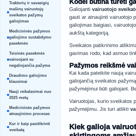
Kodėl būtina turėti 
Traktorių ir savaeigių
Galiojanti
vairuotojo sveikat
mašinų vairuotojų
sveikatos pažymų
gauti ar atnaujinti vairuotoj
galiojimas
galiojimas baigiasi, vairuotoj
Medicininės pažymos
aukštą kategoriją.
galiojimo sustabdymo
pasekmės
Sveikatos patikrinimo atlikim
gavimas rodo, kad asmuo tink
Teisinės pasekmės
vairuojant su
Pažymos reikšmė vai
negaliojančia pažyma
Kai kada pateikite naują vair
Draudimo galiojimo
galiojančią sveikatos pažymą
klausimai
pažymėjimui būti galiojant. B
Nauji reikalavimai nuo
2025 metų
Vairuotojas, kurio sveikatos
Medicininės pažymos
pažymėjimu. Jis turi atlikti
va
atnaujinimo procesas
Kur ir kaip pasitikrinti
Kiek galioja vairu
sveikatą
skirtingoms amžia