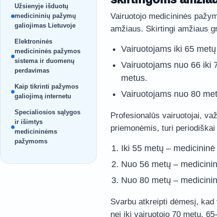
Užsienyje išduotų
Vairuotojo medicininės pažymo
medicininių pažymų
galiojimas Lietuvoje
amžiaus. Skirtingi amžiaus gr
Elektroninės
Vairuotojams iki 65 metų
medicininės pažymos
sistema ir duomenų
Vairuotojams nuo 66 iki 
perdavimas
metus.
Kaip tikrinti pažymos
Vairuotojams nuo 80 met
galiojimą internetu
Specialiosios sąlygos
Profesionalūs vairuotojai, važ
ir išimtys
priemonėmis, turi periodiškai 
medicininėms
pažymoms
Iki 55 metų – medicininė
Nuo 56 metų – medicinin
Nuo 80 metų – medicinin
Svarbu atkreipti dėmesį, kad 
nei iki vairuotojo 70 metų. 