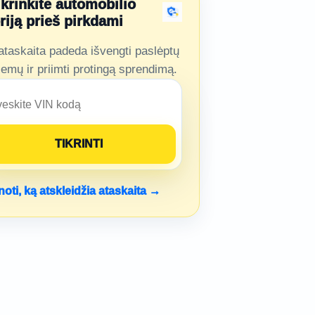
ikrinkite automobilio
oriją prieš pirkdami
ataskaita padeda išvengti paslėptų
lemų ir priimti protingą sprendimą.
noti, ką atskleidžia ataskaita →