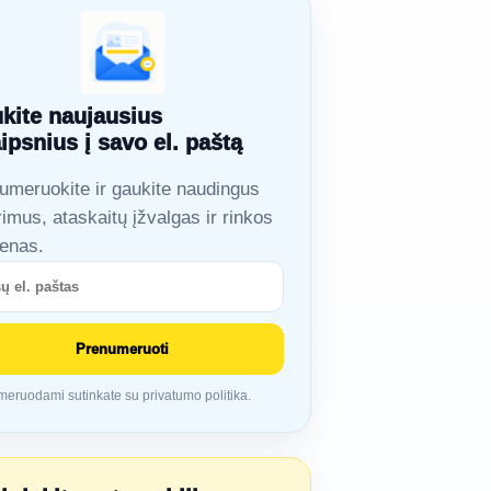
kite naujausius
aipsnius į savo el. paštą
umeruokite ir gaukite naudingus
rimus, ataskaitų įžvalgas ir rinkos
ienas.
Prenumeruoti
eruodami sutinkate su privatumo politika.