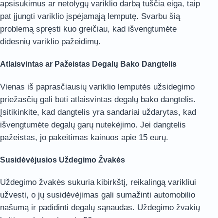
apsisukimus ar netolygų variklio darbą tuščia eiga, taip
pat įjungti variklio įspėjamąją lemputę. Svarbu šią
problemą spręsti kuo greičiau, kad išvengtumėte
didesnių variklio pažeidimų.
Atlaisvintas ar Pažeistas Degalų Bako Dangtelis
Vienas iš paprasčiausių variklio lemputės užsidegimo
priežasčių gali būti atlaisvintas degalų bako dangtelis.
Įsitikinkite, kad dangtelis yra sandariai uždarytas, kad
išvengtumėte degalų garų nutekėjimo. Jei dangtelis
pažeistas, jo pakeitimas kainuos apie 15 eurų.
Susidėvėjusios Uždegimo Žvakės
Uždegimo žvakės sukuria kibirkštį, reikalingą varikliui
užvesti, o jų susidėvėjimas gali sumažinti automobilio
našumą ir padidinti degalų sąnaudas. Uždegimo žvakių