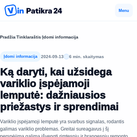
Menu
Pradžia
/
Tinklaraštis
/
Įdomi informacija
2024-09-13
6 min. skaitymas
Įdomi informacija
Ką daryti, kai užsidega
variklio įspėjamoji
lemputė: dažniausios
priežastys ir sprendimai
Variklio įspėjamoji lemputė yra svarbus signalas, rodantis
galimas variklio problemas. Greitai sureagavus į šį
perspėjimą galima išvengti rimtesnių ir brangesnių remonto