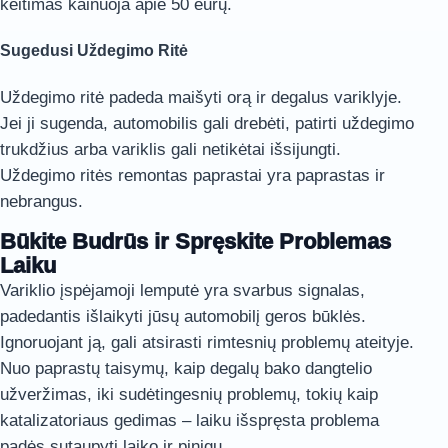
keitimas kainuoja apie 50 eurų.
Sugedusi Uždegimo Ritė
Uždegimo ritė padeda maišyti orą ir degalus variklyje.
Jei ji sugenda, automobilis gali drebėti, patirti uždegimo
trukdžius arba variklis gali netikėtai išsijungti.
Uždegimo ritės remontas paprastai yra paprastas ir
nebrangus.
Būkite Budrūs ir Spręskite Problemas
Laiku
Variklio įspėjamoji lemputė yra svarbus signalas,
padedantis išlaikyti jūsų automobilį geros būklės.
Ignoruojant ją, gali atsirasti rimtesnių problemų ateityje.
Nuo paprastų taisymų, kaip degalų bako dangtelio
užveržimas, iki sudėtingesnių problemų, tokių kaip
katalizatoriaus gedimas – laiku išspręsta problema
padės sutaupyti laiko ir pinigų.