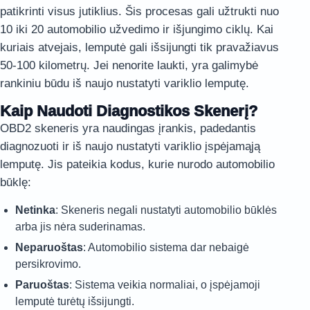
patikrinti visus jutiklius. Šis procesas gali užtrukti nuo
10 iki 20 automobilio užvedimo ir išjungimo ciklų. Kai
kuriais atvejais, lemputė gali išsijungti tik pravažiavus
50-100 kilometrų. Jei nenorite laukti, yra galimybė
rankiniu būdu iš naujo nustatyti variklio lemputę.
Kaip Naudoti Diagnostikos Skenerį?
OBD2 skeneris yra naudingas įrankis, padedantis
diagnozuoti ir iš naujo nustatyti variklio įspėjamąją
lemputę. Jis pateikia kodus, kurie nurodo automobilio
būklę:
Netinka
: Skeneris negali nustatyti automobilio būklės
arba jis nėra suderinamas.
Neparuoštas
: Automobilio sistema dar nebaigė
persikrovimo.
Paruoštas
: Sistema veikia normaliai, o įspėjamoji
lemputė turėtų išsijungti.