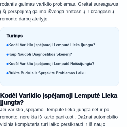
rodantis galimas variklio problemas. Greitai sureagavus
į šį perspėjimą galima išvengti rimtesnių ir brangesnių
remonto darbų ateityje.
Turinys
Kodėl Variklio Įspėjamoji Lemputė Lieka Įjungta?
Kaip Naudoti Diagnostikos Skenerį?
Kodėl Variklio Įspėjamoji Lemputė Neišsijungia?
Būkite Budrūs ir Spręskite Problemas Laiku
Kodėl Variklio Įspėjamoji Lemputė Lieka
Įjungta?
Jei variklio įspėjamoji lemputė lieka įjungta net ir po
remonto, nereikia iš karto panikuoti. Dažnai automobilio
vidinis kompiuteris turi laiko persikrauti ir iš naujo