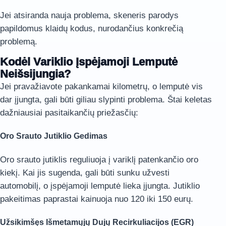
Jei atsiranda nauja problema, skeneris parodys
papildomus klaidų kodus, nurodančius konkrečią
problemą.
Kodėl Variklio Įspėjamoji Lemputė
Neišsijungia?
Jei pravažiavote pakankamai kilometrų, o lemputė vis
dar įjungta, gali būti giliau slypinti problema. Štai keletas
dažniausiai pasitaikančių priežasčių:
Oro Srauto Jutiklio Gedimas
Oro srauto jutiklis reguliuoja į variklį patenkančio oro
kiekį. Kai jis sugenda, gali būti sunku užvesti
automobilį, o įspėjamoji lemputė lieka įjungta. Jutiklio
pakeitimas paprastai kainuoja nuo 120 iki 150 eurų.
Užsikimšęs Išmetamųjų Dujų Recirkuliacijos (EGR)