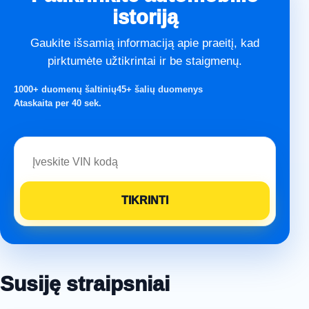
istoriją
Gaukite išsamią informaciją apie praeitį, kad
pirktumėte užtikrintai ir be staigmenų.
1000+ duomenų šaltinių
45+ šalių duomenys
Ataskaita per 40 sek.
Susiję straipsniai