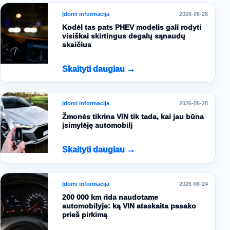
Įdomi informacija
2026-06-28
Kodėl tas pats PHEV modelis gali rodyti
visiškai skirtingus degalų sąnaudų
skaičius
Skaityti daugiau →
Įdomi informacija
2026-06-28
Žmonės tikrina VIN tik tada, kai jau būna
įsimylėję automobilį
Skaityti daugiau →
Įdomi informacija
2026-06-24
200 000 km rida naudotame
automobilyje: ką VIN ataskaita pasako
prieš pirkimą