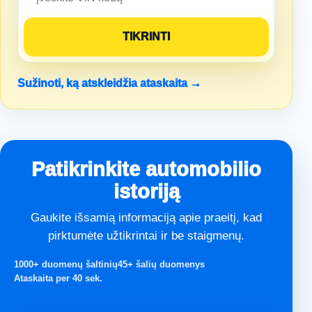
Sužinoti, ką atskleidžia ataskaita →
Patikrinkite automobilio
istoriją
Gaukite išsamią informaciją apie praeitį, kad
pirktumėte užtikrintai ir be staigmenų.
1000+ duomenų šaltinių
45+ šalių duomenys
Ataskaita per 40 sek.