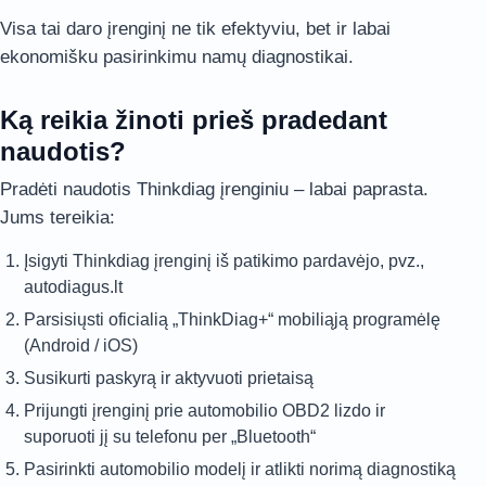
Visa tai daro įrenginį ne tik efektyviu, bet ir labai
ekonomišku pasirinkimu namų diagnostikai.
Ką reikia žinoti prieš pradedant
naudotis?
Pradėti naudotis Thinkdiag įrenginiu – labai paprasta.
Jums tereikia:
Įsigyti Thinkdiag įrenginį iš patikimo pardavėjo, pvz.,
autodiagus.lt
Parsisiųsti oficialią „ThinkDiag+“ mobiliąją programėlę
(Android / iOS)
Susikurti paskyrą ir aktyvuoti prietaisą
Prijungti įrenginį prie automobilio OBD2 lizdo ir
suporuoti jį su telefonu per „Bluetooth“
Pasirinkti automobilio modelį ir atlikti norimą diagnostiką