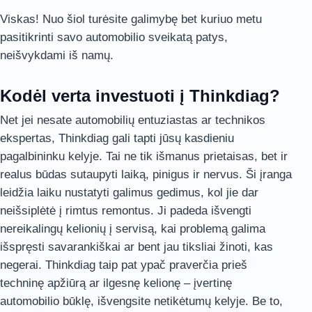
Viskas! Nuo šiol turėsite galimybę bet kuriuo metu
pasitikrinti savo automobilio sveikatą patys,
neišvykdami iš namų.
Kodėl verta investuoti į Thinkdiag?
Net jei nesate automobilių entuziastas ar technikos
ekspertas, Thinkdiag gali tapti jūsų kasdieniu
pagalbininku kelyje. Tai ne tik išmanus prietaisas, bet ir
realus būdas sutaupyti laiką, pinigus ir nervus. Ši įranga
leidžia laiku nustatyti galimus gedimus, kol jie dar
neišsiplėtė į rimtus remontus. Ji padeda išvengti
nereikalingų kelionių į servisą, kai problemą galima
išspręsti savarankiškai ar bent jau tiksliai žinoti, kas
negerai. Thinkdiag taip pat ypač praverčia prieš
techninę apžiūrą ar ilgesnę kelionę – įvertinę
automobilio būklę, išvengsite netikėtumų kelyje. Be to,