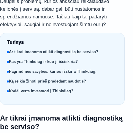
Daugelis problemų, kurios anksčiau reikalaudavo
kelionės į servisą, dabar gali būti nustatomos ir
sprendžiamos namuose. Tačiau kaip tai padaryti
efektyviai, saugiai ir neinvestuojant šimtų eurų?
Turinys
Ar tikrai įmanoma atlikti diagnostiką be serviso?
Kas yra Thinkdiag ir kuo ji išsiskiria?
Pagrindinės savybės, kurios išskiria Thinkdiag:
Ką reikia žinoti prieš pradedant naudotis?
Kodėl verta investuoti į Thinkdiag?
Ar tikrai įmanoma atlikti diagnostiką
be serviso?