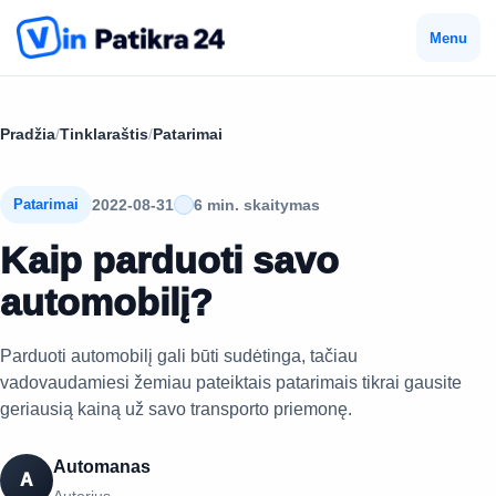
Menu
Pradžia
/
Tinklaraštis
/
Patarimai
2022-08-31
6 min. skaitymas
Patarimai
Kaip parduoti savo
automobilį?
Parduoti automobilį gali būti sudėtinga, tačiau
vadovaudamiesi žemiau pateiktais patarimais tikrai gausite
geriausią kainą už savo transporto priemonę.
Automanas
A