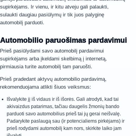
supirkėjams. Ir vienu, ir kitu atveju gali palaukti,
sulaukti daugiau pasiūlymų ir tik juos palyginę
automobilį parduoti.
Automobilio paruošimas pardavimui
Prieš pasiūlydami savo automobilį pardavimui
supirkėjams arba įkeldami skelbimą į internetą,
pirmiausia turite automobilį tam paruošti.
Prieš pradedant aktyvų automobilio pardavimą,
rekomenduojama atlikti šiuos veiksmus:
Išvalykite jį iš vidaus ir iš išorės. Gali atrodyti, kad tai
akivaizdus patarimas, tačiau daugelis žmonių bando
parduoti savo automobilius prieš tai jų gerai neišvalę.
Padarykite paslaugą sau (ir potencialiems pirkėjams) ir
prieš rodydami automobilį kam nors, skirkite laiko jam
išvalyti.