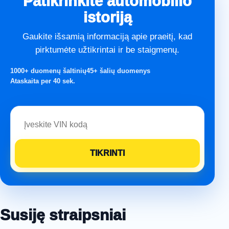
Patikrinkite automobilio
istoriją
Gaukite išsamią informaciją apie praeitį, kad
pirktumėte užtikrintai ir be staigmenų.
1000+ duomenų šaltinių
45+ šalių duomenys
Ataskaita per 40 sek.
Susiję straipsniai