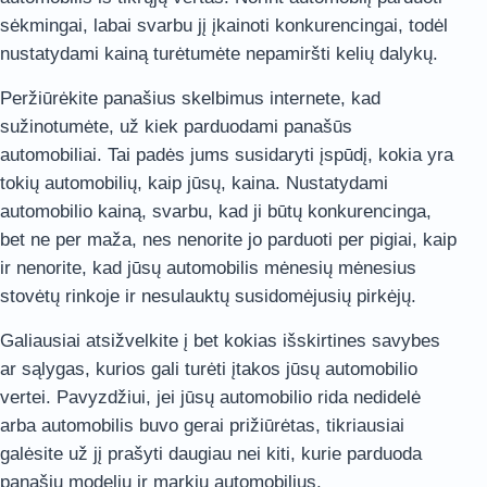
sėkmingai, labai svarbu jį įkainoti konkurencingai, todėl
nustatydami kainą turėtumėte nepamiršti kelių dalykų.
Peržiūrėkite panašius skelbimus internete, kad
sužinotumėte, už kiek parduodami panašūs
automobiliai. Tai padės jums susidaryti įspūdį, kokia yra
tokių automobilių, kaip jūsų, kaina. Nustatydami
automobilio kainą, svarbu, kad ji būtų konkurencinga,
bet ne per maža, nes nenorite jo parduoti per pigiai, kaip
ir nenorite, kad jūsų automobilis mėnesių mėnesius
stovėtų rinkoje ir nesulauktų susidomėjusių pirkėjų.
Galiausiai atsižvelkite į bet kokias išskirtines savybes
ar sąlygas, kurios gali turėti įtakos jūsų automobilio
vertei. Pavyzdžiui, jei jūsų automobilio rida nedidelė
arba automobilis buvo gerai prižiūrėtas, tikriausiai
galėsite už jį prašyti daugiau nei kiti, kurie parduoda
panašių modelių ir markių automobilius.