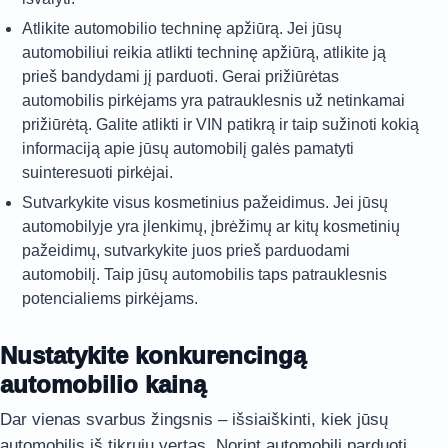
Atlikite automobilio techninę apžiūrą. Jei jūsų
automobiliui reikia atlikti techninę apžiūrą, atlikite ją
prieš bandydami jį parduoti. Gerai prižiūrėtas
automobilis pirkėjams yra patrauklesnis už netinkamai
prižiūrėtą. Galite atlikti ir
VIN patikrą
ir taip sužinoti kokią
informaciją apie jūsų automobilį galės pamatyti
suinteresuoti pirkėjai.
Sutvarkykite visus kosmetinius pažeidimus. Jei jūsų
automobilyje yra įlenkimų, įbrėžimų ar kitų kosmetinių
pažeidimų, sutvarkykite juos prieš parduodami
automobilį. Taip jūsų automobilis taps patrauklesnis
potencialiems pirkėjams.
Nustatykite konkurencingą
automobilio kainą
Dar vienas svarbus žingsnis – išsiaiškinti, kiek jūsų
automobilis iš tikrųjų vertas. Norint automobilį parduoti