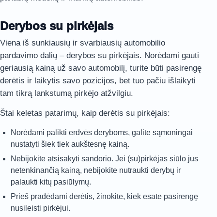
Derybos su pirkėjais
Viena iš sunkiausių ir svarbiausių automobilio
pardavimo dalių – derybos su pirkėjais. Norėdami gauti
geriausią kainą už savo automobilį, turite būti pasirengę
derėtis ir laikytis savo pozicijos, bet tuo pačiu išlaikyti
tam tikrą lankstumą pirkėjo atžvilgiu.
Štai keletas patarimų, kaip derėtis su pirkėjais:
Norėdami palikti erdvės deryboms, galite sąmoningai
nustatyti šiek tiek aukštesnę kainą.
Nebijokite atsisakyti sandorio. Jei (su)pirkėjas siūlo jus
netenkinančią kainą, nebijokite nutraukti derybų ir
palaukti kitų pasiūlymų.
Prieš pradėdami derėtis, žinokite, kiek esate pasirengę
nusileisti pirkėjui.