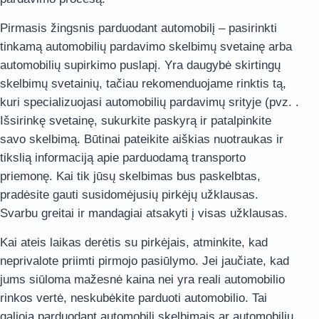
Pirmasis žingsnis parduodant automobilį – pasirinkti
tinkamą automobilių pardavimo skelbimų svetainę arba
automobilių supirkimo puslapį
. Yra daugybė skirtingų
skelbimų svetainių, tačiau rekomenduojame rinktis tą,
kuri specializuojasi automobilių pardavimų srityje (pvz. .
Išsirinkę svetainę, sukurkite paskyrą ir patalpinkite
savo skelbimą. Būtinai pateikite aiškias nuotraukas ir
tikslią informaciją apie parduodamą transporto
priemonę. Kai tik jūsų skelbimas bus paskelbtas,
pradėsite gauti susidomėjusių pirkėjų užklausas.
Svarbu greitai ir mandagiai atsakyti į visas užklausas.
Kai ateis laikas derėtis su pirkėjais, atminkite, kad
neprivalote priimti pirmojo pasiūlymo. Jei jaučiate, kad
jums siūloma mažesnė kaina nei yra reali automobilio
rinkos vertė, neskubėkite parduoti automobilio. Tai
galioja parduodant automobilį skelbimais ar automobilių