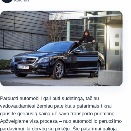
Autorius
Parduoti automobilį gali būti sudėtinga, tačiau
vadovaudamiesi žemiau pateiktais patarimais tikrai
gausite geriausią kainą už savo transporto priemonę.
Apžvelgiame visą procesą – nuo automobilio paruošimo
pardavimui iki derybų su pirkėju. Šie patarimai galioja