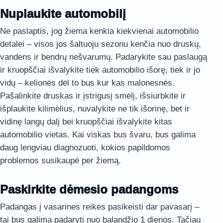
Nuplaukite automobilį
Ne paslaptis, jog žiema kenkia kiekvienai automobilio
detalei – visos jos šaltuoju sezonu kenčia nuo druskų,
vandens ir bendrų nešvarumų. Padarykite sau paslaugą
ir kruopščiai išvalykite tiek automobilio išorę, tiek ir jo
vidų – kelionės dėl to bus kur kas malonesnės.
Pašalinkite druskas ir įstrigusį smėlį, išsiurbkite ir
išplaukite kilimėlius, nuvalykite ne tik išorinę, bet ir
vidinę langų dalį bei kruopščiai išvalykite kitas
automobilio vietas. Kai viskas bus švaru, bus galima
daug lengviau diagnozuoti, kokios papildomos
problemos susikaupė per žiemą.
Paskirkite dėmesio padangoms
Padangas į vasarines reikės pasikeisti dar pavasarį –
tai bus galima padaryti nuo balandžio 1 dienos. Tačiau