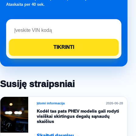
Ataskaita per 40 sek.
Susiję straipsniai
Įdomi informacija
2026-06-28
Kodėl tas pats PHEV modelis gali rodyti
visiškai skirtingus degalų sąnaudų
skaičius
Skaityti daugiau →