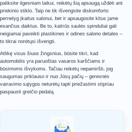
paliksite ilgesniam laikui, reikėtų šią apsaugą uždėti ant
priekinio stiklo. Taip ne tik išvengsite diskomforto
pernelyg įkaitus salonui, bet ir apsaugosite kitus jame
esančius daiktus. Be to, kaitrūs saulės spinduliai gali
neigiamai paveikti plastikines ir odines salono detales –
to tikrai norėtųsi išvengti.
Atlikę visus šiuos žingsnius, būsite tikri, kad
automobilis yra paruoštas vasaros karščiams ir
būsimoms išvykoms. Tačiau reikėtų nepamiršti, jog
saugumas priklauso ir nuo Jūsų pačių – geresnės
vairavimo sąlygos neturėtų tapti priežastimi stipriau
paspausti greičio pedalą.