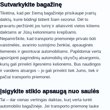
Sutvarkykite bagažinę
Tikėtina, kad per žiemą bagažinėje prisikaupė įvairių
daiktų, kurie būdingi būtent šiam sezonui. Dėl to
pravartu peržiūrėti jos turinį ir atlaisvinti vietos kitiems
daiktams ar Jūsų kelioniniams krepšiams.
Nepamirškite, kad transporto priemonėje privalo būti
vaistinėlės, avarinio sustojimo ženklai, apsauginės
liemenės ir
gesintuvai automobiliams
. Papildomai verta
apsirūpinti pagrindinių automobilių skysčių atsargomis,
kurių gali prireikti ilgesnėms kelionėms. Bus naudingos
ir vandens atsargos – jo gali prireikti tiek Jums, tiek ir
pačiai transporto priemonei.
Įsigykite stiklo apsaugą nuo saulės
Tai – dar vienas vertingas daiktas, kurį verta turėti
automobilio bagažinėje. Jei transporto priemonę lauke