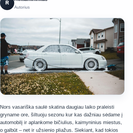
R
Autorius
Nors vasariška saulė skatina daugiau laiko praleisti
gryname ore, šiltuoju sezonu kur kas dažniau sėdame į
automobilį ir aplankome bičiulius, kaimyninius miestus,
o galbūt – net ir užsienio pliažus. Siekiant, kad tokios