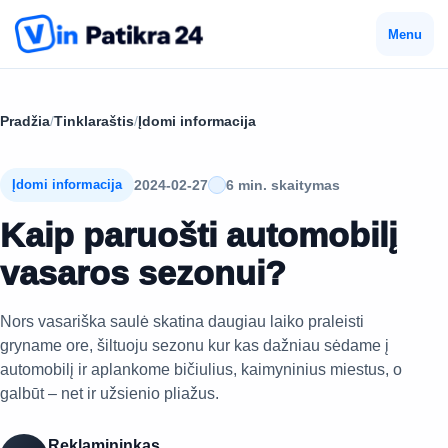
Menu
Pradžia
/
Tinklaraštis
/
Įdomi informacija
2024-02-27
6 min. skaitymas
Įdomi informacija
Kaip paruošti automobilį
vasaros sezonui?
Nors vasariška saulė skatina daugiau laiko praleisti
gryname ore, šiltuoju sezonu kur kas dažniau sėdame į
automobilį ir aplankome bičiulius, kaimyninius miestus, o
galbūt – net ir užsienio pliažus.
Reklamininkas