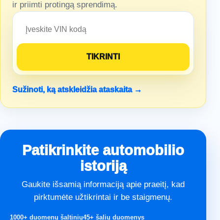
ir priimti protingą sprendimą.
Sužinoti, ką atskleidžia ataskaita →
Patikrinkite automobilio
istoriją
Gaukite išsamią informaciją apie praeitį, kad
pirktumėte užtikrintai ir be staigmenų.
1000+ duomenų šaltinių
45+ šalių duomenys