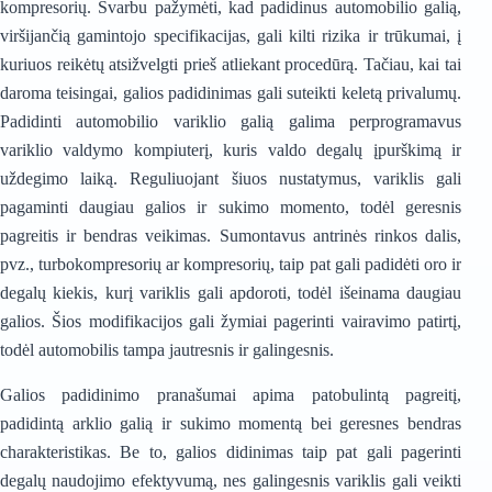
kompresorių. Svarbu pažymėti, kad padidinus automobilio galią,
viršijančią gamintojo specifikacijas, gali kilti rizika ir trūkumai, į
kuriuos reikėtų atsižvelgti prieš atliekant procedūrą. Tačiau, kai tai
daroma teisingai, galios padidinimas gali suteikti keletą privalumų.
Padidinti automobilio variklio galią galima perprogramavus
variklio valdymo kompiuterį, kuris valdo degalų įpurškimą ir
uždegimo laiką. Reguliuojant šiuos nustatymus, variklis gali
pagaminti daugiau galios ir sukimo momento, todėl geresnis
pagreitis ir bendras veikimas. Sumontavus antrinės rinkos dalis,
pvz., turbokompresorių ar kompresorių, taip pat gali padidėti oro ir
degalų kiekis, kurį variklis gali apdoroti, todėl išeinama daugiau
galios. Šios modifikacijos gali žymiai pagerinti vairavimo patirtį,
todėl automobilis tampa jautresnis ir galingesnis.
Galios padidinimo pranašumai apima patobulintą pagreitį,
padidintą arklio galią ir sukimo momentą bei geresnes bendras
charakteristikas. Be to,
galios didinimas
taip pat gali pagerinti
degalų naudojimo efektyvumą, nes galingesnis variklis gali veikti