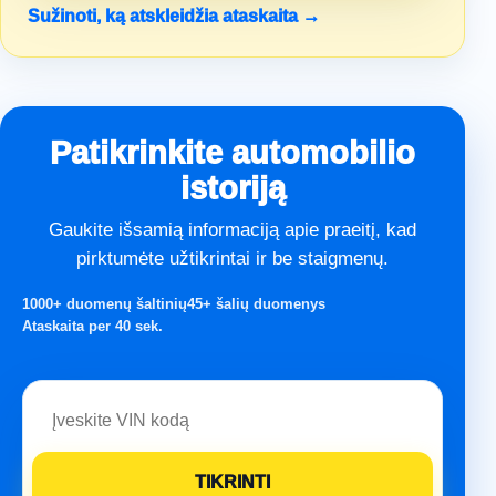
Sužinoti, ką atskleidžia ataskaita →
Patikrinkite automobilio
istoriją
Gaukite išsamią informaciją apie praeitį, kad
pirktumėte užtikrintai ir be staigmenų.
1000+ duomenų šaltinių
45+ šalių duomenys
Ataskaita per 40 sek.