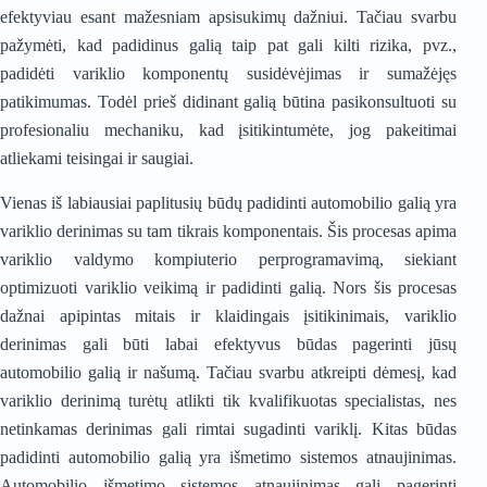
efektyviau esant mažesniam apsisukimų dažniui. Tačiau svarbu
pažymėti, kad padidinus galią taip pat gali kilti rizika, pvz.,
padidėti variklio komponentų susidėvėjimas ir sumažėjęs
patikimumas. Todėl prieš didinant galią būtina pasikonsultuoti su
profesionaliu mechaniku, kad įsitikintumėte, jog pakeitimai
atliekami teisingai ir saugiai.
Vienas iš labiausiai paplitusių būdų padidinti automobilio galią yra
variklio derinimas su tam tikrais komponentais. Šis procesas apima
variklio valdymo kompiuterio perprogramavimą, siekiant
optimizuoti variklio veikimą ir padidinti galią. Nors šis procesas
dažnai apipintas mitais ir klaidingais įsitikinimais, variklio
derinimas gali būti labai efektyvus būdas pagerinti jūsų
automobilio galią ir našumą. Tačiau svarbu atkreipti dėmesį, kad
variklio derinimą turėtų atlikti tik kvalifikuotas specialistas, nes
netinkamas derinimas gali rimtai sugadinti variklį. Kitas būdas
padidinti automobilio galią yra išmetimo sistemos atnaujinimas.
Automobilio išmetimo sistemos atnaujinimas gali pagerinti