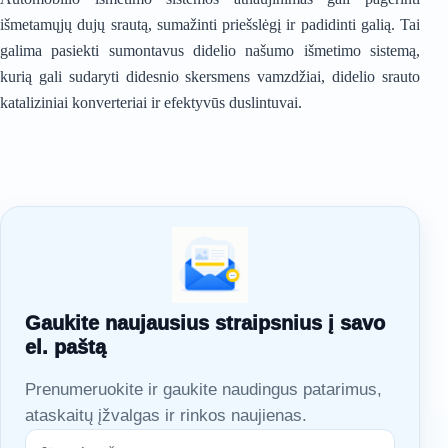
išmetamųjų dujų srautą, sumažinti priešslėgį ir padidinti galią. Tai
galima pasiekti sumontavus didelio našumo išmetimo sistemą,
kurią gali sudaryti didesnio skersmens vamzdžiai, didelio srauto
kataliziniai konverteriai ir efektyvūs duslintuvai.
Gaukite naujausius straipsnius į savo
el. paštą
Prenumeruokite ir gaukite naudingus patarimus,
ataskaitų įžvalgas ir rinkos naujienas.