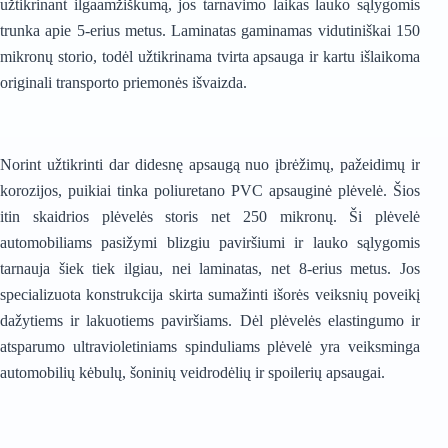
užtikrinant ilgaamžiškumą, jos tarnavimo laikas lauko sąlygomis
trunka apie 5-erius metus. Laminatas gaminamas vidutiniškai 150
mikronų storio, todėl užtikrinama tvirta apsauga ir kartu išlaikoma
originali transporto priemonės išvaizda.
Norint užtikrinti dar didesnę apsaugą nuo įbrėžimų, pažeidimų ir
korozijos, puikiai tinka poliuretano PVC apsauginė plėvelė. Šios
itin skaidrios plėvelės storis net 250 mikronų. Ši plėvelė
automobiliams pasižymi blizgiu paviršiumi ir lauko sąlygomis
tarnauja šiek tiek ilgiau, nei laminatas, net 8-erius metus. Jos
specializuota konstrukcija skirta sumažinti išorės veiksnių poveikį
dažytiems ir lakuotiems paviršiams. Dėl plėvelės elastingumo ir
atsparumo ultravioletiniams spinduliams plėvelė yra veiksminga
automobilių kėbulų, šoninių veidrodėlių ir spoilerių apsaugai.