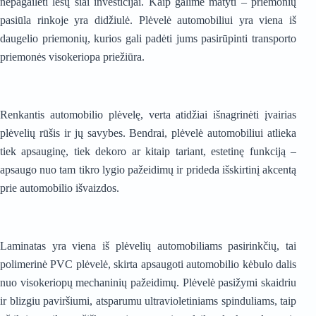
nepagailėti lėšų šiai investicijai. Kaip galime matyti – priemonių
pasiūla rinkoje yra didžiulė.
Plėvelė automobiliui
yra viena iš
daugelio priemonių, kurios gali padėti jums pasirūpinti transporto
priemonės visokeriopa priežiūra.
Renkantis automobilio plėvelę, verta atidžiai išnagrinėti įvairias
plėvelių rūšis ir jų savybes. Bendrai, plėvelė automobiliui atlieka
tiek apsauginę, tiek dekoro ar kitaip tariant, estetinę funkciją –
apsaugo nuo tam tikro lygio pažeidimų ir prideda išskirtinį akcentą
prie automobilio išvaizdos.
Laminatas yra viena iš plėvelių automobiliams pasirinkčių, tai
polimerinė PVC plėvelė, skirta apsaugoti automobilio kėbulo dalis
nuo visokeriopų mechaninių pažeidimų. Plėvelė pasižymi skaidriu
ir blizgiu paviršiumi, atsparumu ultravioletiniams spinduliams, taip