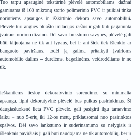
Tuo tarpu apsauginė tekstūrinė plėvelė automobiliams, dažnai
gaminama iš 160 mikronų storio polimerinio PVC ir puikiai tinka
norintiems apsaugos ir išskirtinio dekoro savo automobiliui.
Plėvelė turi anglies pluošto imitacijos raštus ir gali būti pagaminta
įvairaus norimo dizaino. Dėl savo lankstumo savybės, plėvelė gali
būti klijuojama ne tik ant lygaus, bet ir ant šiek tiek išlenkto ar
banguoto paviršiaus, todėl ją galima pritaikyti įvairioms
automobilio dalims – durelėms, bagažinėms, veidrodėliams ir ne
tik.
Ieškantiems tiesiog dekoratyvinio sprendimo, su minimalia
apsauga, lipni dekoratyvinė plėvelė bus puikus pasirinkimas. Ši
daugiasluoksnė lieta PVC plėvelė, gali pasigirti ilgu tarnavimo
laiku – nuo 5-erių iki 12-os metų, priklausomai nuo pasirinktos
spalvos. Dėl savo lankstumo ir suderinamumo su nelygiais ir
išlenktais paviršiais ji gali būti naudojama ne tik automobilių, ber ir