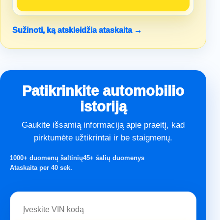
Sužinoti, ką atskleidžia ataskaita →
Patikrinkite automobilio
istoriją
Gaukite išsamią informaciją apie praeitį, kad
pirktumėte užtikrintai ir be staigmenų.
1000+ duomenų šaltinių
45+ šalių duomenys
Ataskaita per 40 sek.