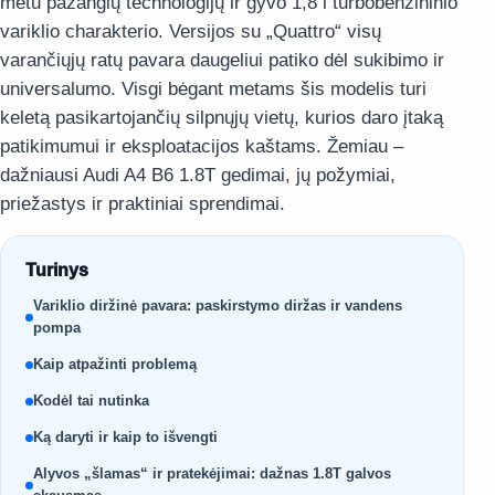
metu pažangių technologijų ir gyvo 1,8 l turbobenzininio
variklio charakterio. Versijos su „Quattro“ visų
varančiųjų ratų pavara daugeliui patiko dėl sukibimo ir
universalumo. Visgi bėgant metams šis modelis turi
keletą pasikartojančių silpnųjų vietų, kurios daro įtaką
patikimumui ir eksploatacijos kaštams. Žemiau –
dažniausi Audi A4 B6 1.8T gedimai, jų požymiai,
priežastys ir praktiniai sprendimai.
Turinys
Variklio diržinė pavara: paskirstymo diržas ir vandens
pompa
Kaip atpažinti problemą
Kodėl tai nutinka
Ką daryti ir kaip to išvengti
Alyvos „šlamas“ ir pratekėjimai: dažnas 1.8T galvos