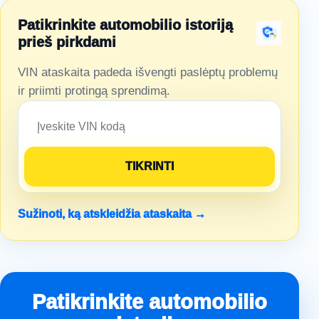
Patikrinkite automobilio istoriją
prieš pirkdami
VIN ataskaita padeda išvengti paslėptų problemų
ir priimti protingą sprendimą.
Sužinoti, ką atskleidžia ataskaita →
Patikrinkite automobilio