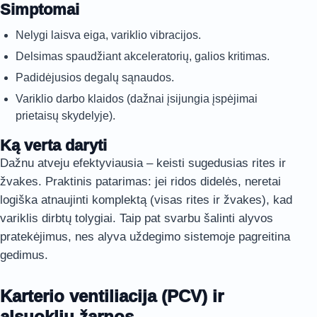
Simptomai
Nelygi laisva eiga, variklio vibracijos.
Delsimas spaudžiant akceleratorių, galios kritimas.
Padidėjusios degalų sąnaudos.
Variklio darbo klaidos (dažnai įsijungia įspėjimai
prietaisų skydelyje).
Ką verta daryti
Dažnu atveju efektyviausia – keisti sugedusias rites ir
žvakes. Praktinis patarimas: jei ridos didelės, neretai
logiška atnaujinti komplektą (visas rites ir žvakes), kad
variklis dirbtų tolygiai. Taip pat svarbu šalinti alyvos
pratekėjimus, nes alyva uždegimo sistemoje pagreitina
gedimus.
Karterio ventiliacija (PCV) ir
alsuoklių žarnos