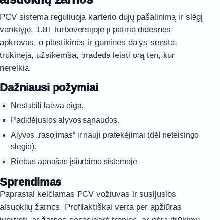
PCV sistema reguliuoja karterio dujų pašalinimą ir slėgį
variklyje. 1.8T turboversijoje ji patiria didesnes
apkrovas, o plastikinės ir guminės dalys sensta:
trūkinėja, užsikemša, pradeda leisti orą ten, kur
nereikia.
Dažniausi požymiai
Nestabili laisva eiga.
Padidėjusios alyvos sąnaudos.
Alyvos „rasojimas“ ir nauji pratekėjimai (dėl neteisingo
slėgio).
Riebus apnašas įsiurbimo sistemoje.
Sprendimas
Paprastai keičiamas PCV vožtuvas ir susijusios
alsuoklių žarnos. Profilaktiškai verta per apžiūras
įvertinti, ar žarnos nepasidarė trapios, ar nėra įtrūkimų,