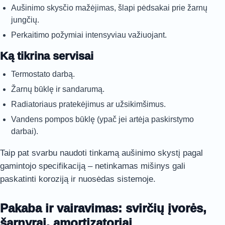
Aušinimo skysčio mažėjimas, šlapi pėdsakai prie žarnų
jungčių.
Perkaitimo požymiai intensyviau važiuojant.
Ką tikrina servisai
Termostato darbą.
Žarnų būklę ir sandarumą.
Radiatoriaus pratekėjimus ar užsikimšimus.
Vandens pompos būklę (ypač jei artėja paskirstymo
darbai).
Taip pat svarbu naudoti tinkamą aušinimo skystį pagal
gamintojo specifikaciją – netinkamas mišinys gali
paskatinti koroziją ir nuosėdas sistemoje.
Pakaba ir vairavimas: svirčių įvorės,
šarnyrai, amortizatoriai