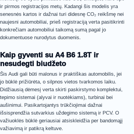
ir pirmos registracijos metų. Kadangi šis modelis yra
senesnės kartos ir dažnai turi didesnę CO₂ reikšmę nei
naujesni automobiliai, prieš registraciją verta pasitikrinti
konkrečiam automobiliui taikomą sumą pagal jo
dokumentuose nurodytus duomenis.
Kaip gyventi su A4 B6 1.8T ir
nesudegti biudžeto
Šis Audi gali būti malonus ir praktiškas automobilis, jei
jo būklė prižiūrėta, o silpnos vietos tvarkomos laiku.
Didžiausią dėmesį verta skirti paskirstymo komplektui,
tepimo sistemai (alyvai ir nuotėkiams), turbinai bei
aušinimui. Pasikartojantys trūkčiojimai dažnai
išsisprendžia sutvarkius uždegimo sistemą ir PCV. O
važiuoklės būklė geriausiai atsiskleidžia per bandomąjį
važiavimą ir patikrą keltuve.