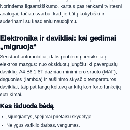
Norintiems ilgaamžiškumo, kartais pasirenkami tvirtesni
analogai, tačiau svarbu, kad jie būtų kokybiški ir
suderinami su kasdieniu naudojimu.
Elektronika ir davikliai: kai gedimai
„migruoja“
Senstant automobiliui, dalis problemų persikelia į
elektros mazgus: nuo oksiduotų jungčių iki pavargusių
daviklių. A4 B6 1.8T dažniau minimi oro srauto (MAF),
deguonies (lambda) ir aušinimo skysčio temperatūros
davikliai, taip pat langų keltuvų ar kitų komforto funkcijų
sutrikimai.
Kas išduoda bėdą
Įsijungiantys įspėjimai prietaisų skydelyje.
Nelygus variklio darbas, vangumas.