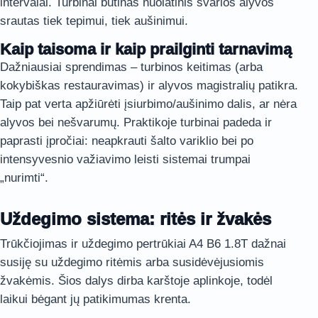
intervalai. Turbinai būtinas nuolatinis švarios alyvos
srautas tiek tepimui, tiek aušinimui.
Kaip taisoma ir kaip prailginti tarnavimą
Dažniausiai sprendimas – turbinos keitimas (arba
kokybiškas restauravimas) ir alyvos magistralių patikra.
Taip pat verta apžiūrėti įsiurbimo/aušinimo dalis, ar nėra
alyvos bei nešvarumų. Praktikoje turbinai padeda ir
paprasti įpročiai: neapkrauti šalto variklio bei po
intensyvesnio važiavimo leisti sistemai trumpai
„nurimti“.
Uždegimo sistema: ritės ir žvakės
Trūkčiojimas ir uždegimo pertrūkiai A4 B6 1.8T dažnai
susiję su uždegimo ritėmis arba susidėvėjusiomis
žvakėmis. Šios dalys dirba karštoje aplinkoje, todėl
laikui bėgant jų patikimumas krenta.