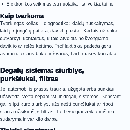
Elektronikos veikimas „su nuotaika“: tai veikia, tai ne.
Kaip tvarkoma
Tvarkingas kelias – diagnostika: klaidų nuskaitymas,
laidų ir jungčių patikra, daviklių testai. Kartais užtenka
sutvarkyti kontaktus, kitais atvejais neišvengiama
daviklio ar relės keitimo. Profilaktiškai padeda gera
akumuliatoriaus būklė ir švarūs, tvirti masės kontaktai.
Degalų sistema: siurblys,
purkštukai, filtras
Jei automobilis prastai traukia, užgęsta arba sunkiau
užsiveda, verta nepamiršti ir degalų sistemos. Senstant
gali silpti kuro siurblys, užsinešti purkštukai ar riboti
srautą užsikimšęs filtras. Tai tiesiogiai veikia mišinio
sudarymą ir variklio darbą.