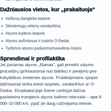
Dažniausios vietos, kur „prakaituoja“
Vožtuvų dangtelio tarpinė.
Skirstomųjų velenų sandarikliai.
Alyvos karterio tarpinė.
Alyvos aušintuvas ir įvairūs O-žiedai.
Turbinos alyvos padavimo/nuvedimo linijos.
Sprendimai ir profilaktika
Jei įtariamas alyvos „šlamas“, gali prireikti valymo
procedūrų (priklausomai nuo būklės) ir perėjimo prie
kokybiškos sintetinės alyvos. Pratekėjimams spręsti
dažniausiai tenka keisti tarpines, sandariklius ar O-
žiedus. Eksploatacijoje šiame variklyje dažnai
pasiteisina trumpesni alyvos keitimo intervalai – apie 8
000–10 000 km, ypač jei daug važinėjama mieste.