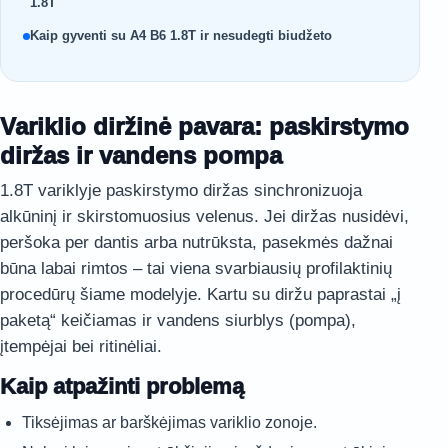
1.8T
Kaip gyventi su A4 B6 1.8T ir nesudegti biudžeto
Variklio diržinė pavara: paskirstymo
diržas ir vandens pompa
1.8T variklyje paskirstymo diržas sinchronizuoja
alkūninį ir skirstomuosius velenus. Jei diržas nusidėvi,
peršoka per dantis arba nutrūksta, pasekmės dažnai
būna labai rimtos – tai viena svarbiausių profilaktinių
procedūrų šiame modelyje. Kartu su diržu paprastai „į
paketą“ keičiamas ir vandens siurblys (pompa),
įtempėjai bei ritinėliai.
Kaip atpažinti problemą
Tiksėjimas ar barškėjimas variklio zonoje.