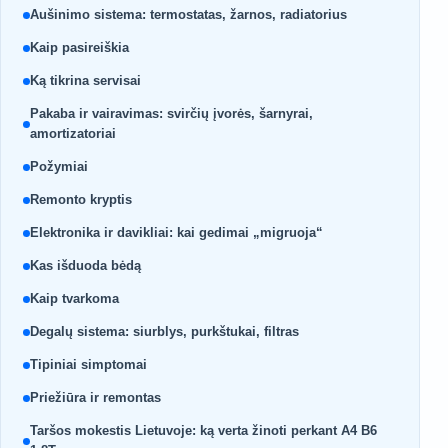
Aušinimo sistema: termostatas, žarnos, radiatorius
Kaip pasireiškia
Ką tikrina servisai
Pakaba ir vairavimas: svirčių įvorės, šarnyrai,
amortizatoriai
Požymiai
Remonto kryptis
Elektronika ir davikliai: kai gedimai „migruoja“
Kas išduoda bėdą
Kaip tvarkoma
Degalų sistema: siurblys, purkštukai, filtras
Tipiniai simptomai
Priežiūra ir remontas
Taršos mokestis Lietuvoje: ką verta žinoti perkant A4 B6