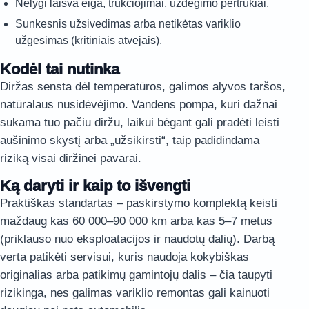
Nelygi laisva eiga, trūkčiojimai, uždegimo pertrūkiai.
Sunkesnis užsivedimas arba netikėtas variklio
užgesimas (kritiniais atvejais).
Kodėl tai nutinka
Diržas sensta dėl temperatūros, galimos alyvos taršos,
natūralaus nusidėvėjimo. Vandens pompa, kuri dažnai
sukama tuo pačiu diržu, laikui bėgant gali pradėti leisti
aušinimo skystį arba „užsikirsti“, taip padidindama
riziką visai diržinei pavarai.
Ką daryti ir kaip to išvengti
Praktiškas standartas – paskirstymo komplektą keisti
maždaug kas 60 000–90 000 km arba kas 5–7 metus
(priklauso nuo eksploatacijos ir naudotų dalių). Darbą
verta patikėti servisui, kuris naudoja kokybiškas
originalias arba patikimų gamintojų dalis – čia taupyti
rizikinga, nes galimas variklio remontas gali kainuoti