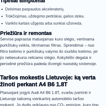
Tipiniai simptomai
Delsimas paspaudus akceleratorių.
Trūkčiojimas, uždegimo pertrūkiai, galios stoka.
Variklis kartais užgęsta arba sunkiai užsiveda.
Priežiūra ir remontas
Servise paprastai matuojamas kuro slėgis, vertinama
purkštukų veikla, tikrinamas filtras. Sprendimai – nuo
filtro keitimo ir purkštukų valymo iki siurblio keitimo, jei
jis nebesukuria reikiamo slėgio. Kokybiški degalai ir
periodinė priežiūra padeda išvengti nuosėdų sistemoje.
Taršos mokestis Lietuvoje: ką verta
žinoti perkant A4 B6 1.8T
Planuojant įsigyti Audi A4 B6 1.8T, svarbu įvertinti ir
Lietuvoje taikomą vienkartinį automobilio taršos
mokestį. Jo dydis priklauso nuo CO₂ emisijos, kuro tipo