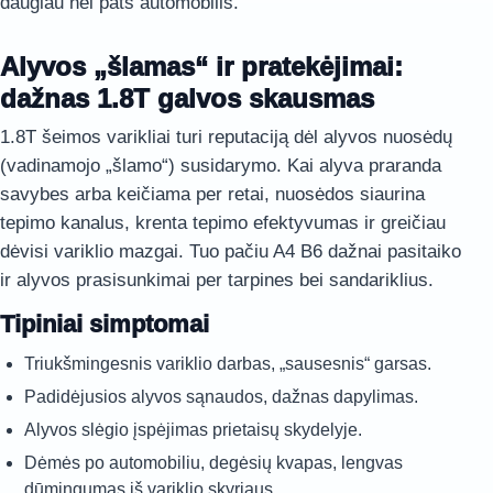
daugiau nei pats automobilis.
Alyvos „šlamas“ ir pratekėjimai:
dažnas 1.8T galvos skausmas
1.8T šeimos varikliai turi reputaciją dėl alyvos nuosėdų
(vadinamojo „šlamo“) susidarymo. Kai alyva praranda
savybes arba keičiama per retai, nuosėdos siaurina
tepimo kanalus, krenta tepimo efektyvumas ir greičiau
dėvisi variklio mazgai. Tuo pačiu A4 B6 dažnai pasitaiko
ir alyvos prasisunkimai per tarpines bei sandariklius.
Tipiniai simptomai
Triukšmingesnis variklio darbas, „sausesnis“ garsas.
Padidėjusios alyvos sąnaudos, dažnas dapylimas.
Alyvos slėgio įspėjimas prietaisų skydelyje.
Dėmės po automobiliu, degėsių kvapas, lengvas
dūmingumas iš variklio skyriaus.