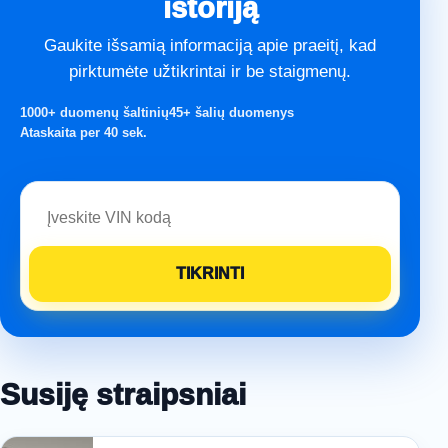
istoriją
Gaukite išsamią informaciją apie praeitį, kad
pirktumėte užtikrintai ir be staigmenų.
1000+ duomenų šaltinių
45+ šalių duomenys
Ataskaita per 40 sek.
Susiję straipsniai