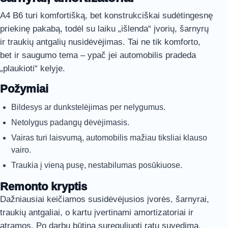
A4 B6 turi komfortišką, bet konstrukciškai sudėtingesnę
priekinę pakabą, todėl su laiku „išlenda“ įvorių, šarnyrų
ir traukių antgalių nusidėvėjimas. Tai ne tik komforto,
bet ir saugumo tema – ypač jei automobilis pradeda
„plaukioti“ kelyje.
Požymiai
Bildesys ar dunkstelėjimas per nelygumus.
Netolygus padangų dėvėjimasis.
Vairas turi laisvumą, automobilis mažiau tiksliai klauso
vairo.
Traukia į vieną pusę, nestabilumas posūkiuose.
Remonto kryptis
Dažniausiai keičiamos susidėvėjusios įvorės, šarnyrai,
traukių antgaliai, o kartu įvertinami amortizatoriai ir
atramos. Po darbų būtina sureguliuoti ratų suvedimą.