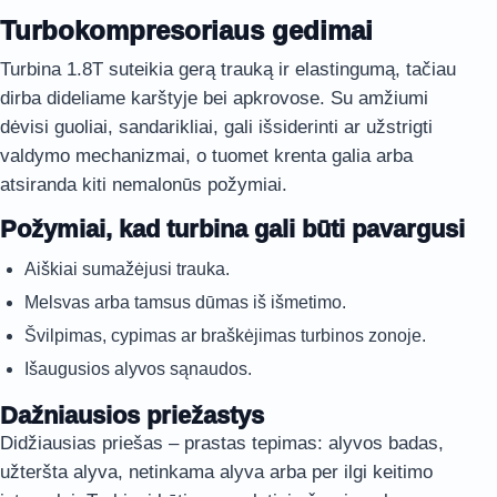
Turbokompresoriaus gedimai
Turbina 1.8T suteikia gerą trauką ir elastingumą, tačiau
dirba dideliame karštyje bei apkrovose. Su amžiumi
dėvisi guoliai, sandarikliai, gali išsiderinti ar užstrigti
valdymo mechanizmai, o tuomet krenta galia arba
atsiranda kiti nemalonūs požymiai.
Požymiai, kad turbina gali būti pavargusi
Aiškiai sumažėjusi trauka.
Melsvas arba tamsus dūmas iš išmetimo.
Švilpimas, cypimas ar braškėjimas turbinos zonoje.
Išaugusios alyvos sąnaudos.
Dažniausios priežastys
Didžiausias priešas – prastas tepimas: alyvos badas,
užteršta alyva, netinkama alyva arba per ilgi keitimo