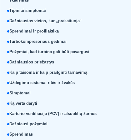
skausmas
Tipiniai simptomai
Dažniausios vietos, kur „prakaituoja“
Sprendimai ir profilaktika
Turbokompresoriaus gedimai
Požymiai, kad turbina gali būti pavargusi
Dažniausios priežastys
Kaip taisoma ir kaip prailginti tarnavimą
Uždegimo sistema: ritės ir žvakės
Simptomai
Ką verta daryti
Karterio ventiliacija (PCV) ir alsuoklių žarnos
Dažniausi požymiai
Sprendimas