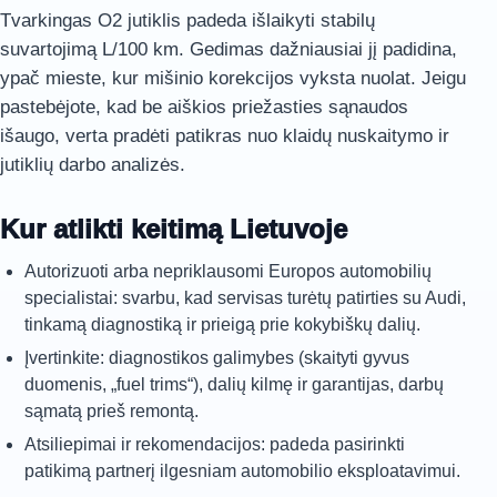
Tvarkingas O2 jutiklis padeda išlaikyti stabilų
suvartojimą L/100 km. Gedimas dažniausiai jį padidina,
ypač mieste, kur mišinio korekcijos vyksta nuolat. Jeigu
pastebėjote, kad be aiškios priežasties sąnaudos
išaugo, verta pradėti patikras nuo klaidų nuskaitymo ir
jutiklių darbo analizės.
Kur atlikti keitimą Lietuvoje
Autorizuoti arba nepriklausomi Europos automobilių
specialistai: svarbu, kad servisas turėtų patirties su Audi,
tinkamą diagnostiką ir prieigą prie kokybiškų dalių.
Įvertinkite: diagnostikos galimybes (skaityti gyvus
duomenis, „fuel trims“), dalių kilmę ir garantijas, darbų
sąmatą prieš remontą.
Atsiliepimai ir rekomendacijos: padeda pasirinkti
patikimą partnerį ilgesniam automobilio eksploatavimui.