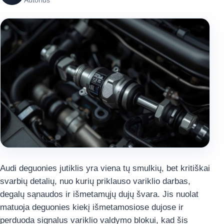
Autorius
Audi deguonies jutiklis yra viena tų smulkių, bet kritiškai
svarbių detalių, nuo kurių priklauso variklio darbas,
degalų sąnaudos ir išmetamųjų dujų švara. Jis nuolat
matuoja deguonies kiekį išmetamosiose dujose ir
perduoda signalus variklio valdymo blokui, kad šis