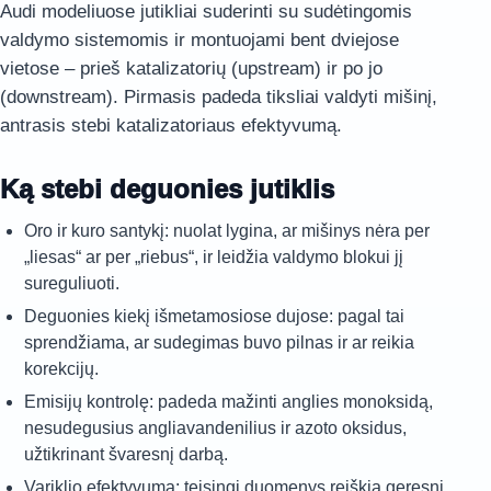
Audi modeliuose jutikliai suderinti su sudėtingomis
valdymo sistemomis ir montuojami bent dviejose
vietose – prieš katalizatorių (upstream) ir po jo
(downstream). Pirmasis padeda tiksliai valdyti mišinį,
antrasis stebi katalizatoriaus efektyvumą.
Ką stebi deguonies jutiklis
Oro ir kuro santykį: nuolat lygina, ar mišinys nėra per
„liesas“ ar per „riebus“, ir leidžia valdymo blokui jį
sureguliuoti.
Deguonies kiekį išmetamosiose dujose: pagal tai
sprendžiama, ar sudegimas buvo pilnas ir ar reikia
korekcijų.
Emisijų kontrolę: padeda mažinti anglies monoksidą,
nesudegusius angliavandenilius ir azoto oksidus,
užtikrinant švaresnį darbą.
Variklio efektyvumą: teisingi duomenys reiškia geresnį