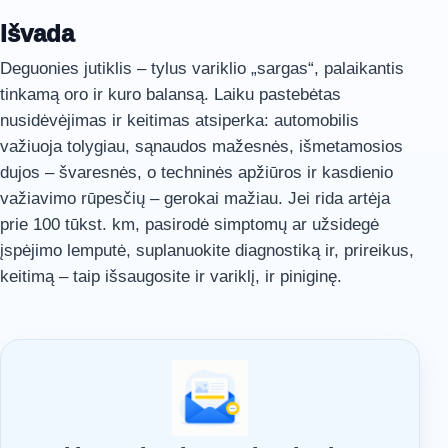
Išvada
Deguonies jutiklis – tylus variklio „sargas“, palaikantis
tinkamą oro ir kuro balansą. Laiku pastebėtas
nusidėvėjimas ir keitimas atsiperka: automobilis
važiuoja tolygiau, sąnaudos mažesnės, išmetamosios
dujos – švaresnės, o techninės apžiūros ir kasdienio
važiavimo rūpesčių – gerokai mažiau. Jei rida artėja
prie 100 tūkst. km, pasirodė simptomų ar užsidegė
įspėjimo lemputė, suplanuokite diagnostiką ir, prireikus,
keitimą – taip išsaugosite ir variklį, ir piniginę.