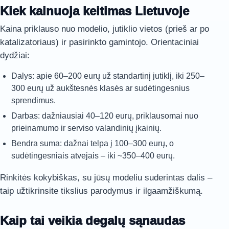
Kiek kainuoja keitimas Lietuvoje
Kaina priklauso nuo modelio, jutiklio vietos (prieš ar po
katalizatoriaus) ir pasirinkto gamintojo. Orientaciniai
dydžiai:
Dalys: apie 60–200 eurų už standartinį jutiklį, iki 250–
300 eurų už aukštesnės klasės ar sudėtingesnius
sprendimus.
Darbas: dažniausiai 40–120 eurų, priklausomai nuo
prieinamumo ir serviso valandinių įkainių.
Bendra suma: dažnai telpa į 100–300 eurų, o
sudėtingesniais atvejais – iki ~350–400 eurų.
Rinkitės kokybiškas, su jūsų modeliu suderintas dalis –
taip užtikrinsite tikslius parodymus ir ilgaamžiškumą.
Kaip tai veikia degalų sąnaudas