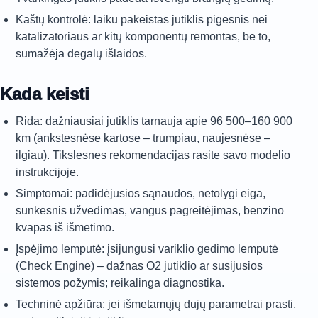
Kaštų kontrolė: laiku pakeistas jutiklis pigesnis nei
katalizatoriaus ar kitų komponentų remontas, be to,
sumažėja degalų išlaidos.
Kada keisti
Rida: dažniausiai jutiklis tarnauja apie 96 500–160 900
km (ankstesnėse kartose – trumpiau, naujesnėse –
ilgiau). Tikslesnes rekomendacijas rasite savo modelio
instrukcijoje.
Simptomai: padidėjusios sąnaudos, netolygi eiga,
sunkesnis užvedimas, vangus pagreitėjimas, benzino
kvapas iš išmetimo.
Įspėjimo lemputė: įsijungusi variklio gedimo lemputė
(Check Engine) – dažnas O2 jutiklio ar susijusios
sistemos požymis; reikalinga diagnostika.
Techninė apžiūra: jei išmetamųjų dujų parametrai prasti,