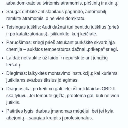
arba domkrato su tvirtomis atramomis, pirštinių ir akinių.
Sauga: dirbkite ant stabilaus pagrindo, automobilį
remkite atramomis, o ne vien domkratu.
Teisingas jutiklis: Audi dažnai turi bent du jutiklius (prieš
ir po katalizatoriaus). Įsitikinkite, kurį keičiate.
Paruošimas: sriegį prieš atsukant purkškite skvarbiąja
chemija – aukštos temperatūros dažnai „prikepa“ sriegį.
Laidai: netraukite už laido ir nepurškite ant jungčių
teršalų.
Diegimas: laikykitės montavimo instrukcijų; kai kuriems
jutikliams svarbus tikslus įdiegimas.
Diagnostika: po keitimo gali tekti ištrinti klaidas OBD-II
skaitytuvu. Jei lemputė grįžta, problema gali būti ne vien
jutiklis.
Patirties lygis: darbas įmanomas mėgėjui, bet jei kyla
abejonių – saugiau kreiptis į profesionalus.