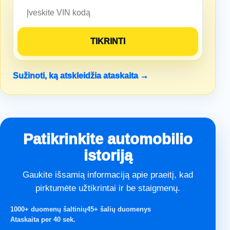
Sužinoti, ką atskleidžia ataskaita →
Patikrinkite automobilio
istoriją
Gaukite išsamią informaciją apie praeitį, kad
pirktumėte užtikrintai ir be staigmenų.
1000+ duomenų šaltinių
45+ šalių duomenys
Ataskaita per 40 sek.