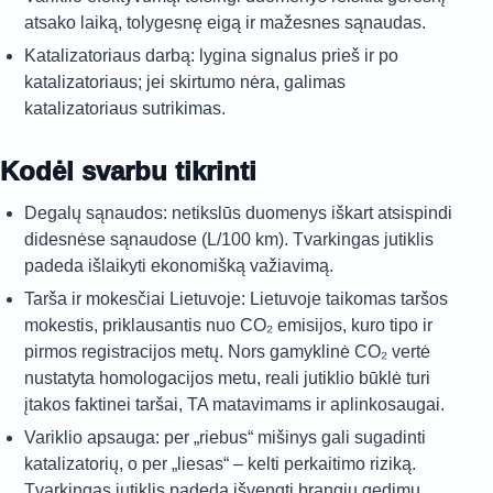
atsako laiką, tolygesnę eigą ir mažesnes sąnaudas.
Katalizatoriaus darbą: lygina signalus prieš ir po
katalizatoriaus; jei skirtumo nėra, galimas
katalizatoriaus sutrikimas.
Kodėl svarbu tikrinti
Degalų sąnaudos: netikslūs duomenys iškart atsispindi
didesnėse sąnaudose (L/100 km). Tvarkingas jutiklis
padeda išlaikyti ekonomišką važiavimą.
Tarša ir mokesčiai Lietuvoje: Lietuvoje taikomas taršos
mokestis, priklausantis nuo CO₂ emisijos, kuro tipo ir
pirmos registracijos metų. Nors gamyklinė CO₂ vertė
nustatyta homologacijos metu, reali jutiklio būklė turi
įtakos faktinei taršai, TA matavimams ir aplinkosaugai.
Variklio apsauga: per „riebus“ mišinys gali sugadinti
katalizatorių, o per „liesas“ – kelti perkaitimo riziką.
Tvarkingas jutiklis padeda išvengti brangių gedimų.