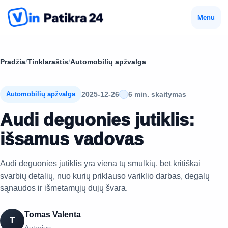
Menu
Pradžia
/
Tinklaraštis
/
Automobilių apžvalga
2025-12-26
6 min. skaitymas
Automobilių apžvalga
Audi deguonies jutiklis:
išsamus vadovas
Audi deguonies jutiklis yra viena tų smulkių, bet kritiškai
svarbių detalių, nuo kurių priklauso variklio darbas, degalų
sąnaudos ir išmetamųjų dujų švara.
Tomas Valenta
T