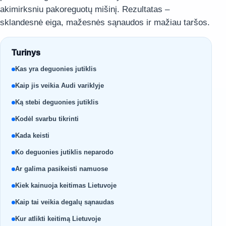
akimirksniu pakoreguotų mišinį. Rezultatas –
sklandesnė eiga, mažesnės sąnaudos ir mažiau taršos.
Turinys
Kas yra deguonies jutiklis
Kaip jis veikia Audi variklyje
Ką stebi deguonies jutiklis
Kodėl svarbu tikrinti
Kada keisti
Ko deguonies jutiklis neparodo
Ar galima pasikeisti namuose
Kiek kainuoja keitimas Lietuvoje
Kaip tai veikia degalų sąnaudas
Kur atlikti keitimą Lietuvoje