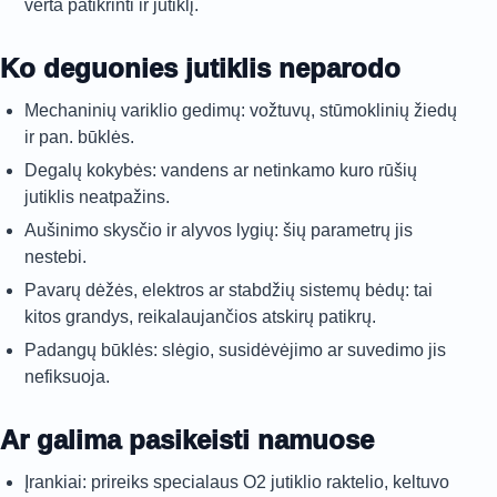
verta patikrinti ir jutiklį.
Ko deguonies jutiklis neparodo
Mechaninių variklio gedimų: vožtuvų, stūmoklinių žiedų
ir pan. būklės.
Degalų kokybės: vandens ar netinkamo kuro rūšių
jutiklis neatpažins.
Aušinimo skysčio ir alyvos lygių: šių parametrų jis
nestebi.
Pavarų dėžės, elektros ar stabdžių sistemų bėdų: tai
kitos grandys, reikalaujančios atskirų patikrų.
Padangų būklės: slėgio, susidėvėjimo ar suvedimo jis
nefiksuoja.
Ar galima pasikeisti namuose
Įrankiai: prireiks specialaus O2 jutiklio raktelio, keltuvo