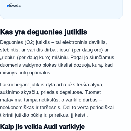
Išvada
Kas yra deguonies jutiklis
Deguonies (O2) jutiklis – tai elektroninis daviklis,
stebintis, ar variklis dirba „liesu“ (per daug oro) ar
„riebiu“ (per daug kuro) mišiniu. Pagal jo siunčiamus
duomenis valdymo blokas tiksliai dozuoja kurą, kad
mišinys būtų optimalus.
Laikui bėgant jutiklis dyla arba užsiteršia alyva,
aušinimo skysčiu, priedais degaluose. Tuomet
matavimai tampa netikslūs, o variklio darbas –
neekonomiškas ir taršesnis. Dėl to verta periodiškai
tikrinti jutiklio būklę ir, prireikus, jį keisti.
Kaip jis veikia Audi variklyje