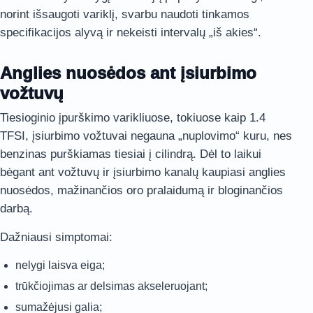
norint išsaugoti variklį, svarbu naudoti tinkamos
specifikacijos alyvą ir nekeisti intervalų „iš akies“.
Anglies nuosėdos ant įsiurbimo
vožtuvų
Tiesioginio įpurškimo varikliuose, tokiuose kaip 1.4
TFSI, įsiurbimo vožtuvai negauna „nuplovimo“ kuru, nes
benzinas purškiamas tiesiai į cilindrą. Dėl to laikui
bėgant ant vožtuvų ir įsiurbimo kanalų kaupiasi anglies
nuosėdos, mažinančios oro pralaidumą ir bloginančios
darbą.
Dažniausi simptomai:
nelygi laisva eiga;
trūkčiojimas ar delsimas akseleruojant;
sumažėjusi galia;