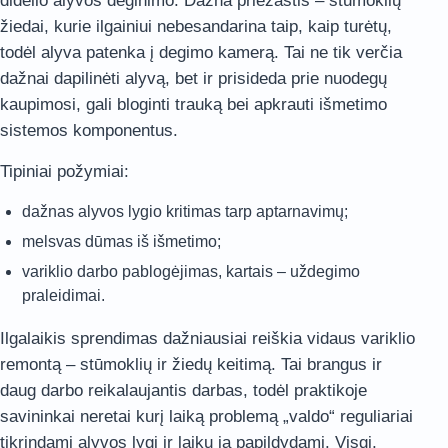
didelio alyvos deginimo. Dažna priežastis – stūmoklių
žiedai, kurie ilgainiui nebesandarina taip, kaip turėtų,
todėl alyva patenka į degimo kamerą. Tai ne tik verčia
dažnai dapilinėti alyvą, bet ir prisideda prie nuodegų
kaupimosi, gali bloginti trauką bei apkrauti išmetimo
sistemos komponentus.
Tipiniai požymiai:
dažnas alyvos lygio kritimas tarp aptarnavimų;
melsvas dūmas iš išmetimo;
variklio darbo pablogėjimas, kartais – uždegimo
praleidimai.
Ilgalaikis sprendimas dažniausiai reiškia vidaus variklio
remontą – stūmoklių ir žiedų keitimą. Tai brangus ir
daug darbo reikalaujantis darbas, todėl praktikoje
savininkai neretai kurį laiką problemą „valdo“ reguliariai
tikrindami alyvos lygį ir laiku ją papildydami. Visgi,