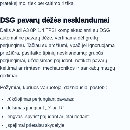
pratekėjimo, tiek perkaitimo rizika.
DSG pavarų dėžės nesklandumai
Dalis Audi A3 8P 1.4 TFSI komplektuojami su DSG
automatine pavarų dėže, vertinama dėl greitų
perjungimų. Tačiau su amžiumi, ypač jei ignoruojama
priežiūra, pasitaiko tipinių nesklandumų: grubūs
perjungimai, uždelsimas pajudant, netikėti pavarų
keitimai ar rimtesni mechatronikos ir sankabų mazgų
gedimai.
Požymiai, kuriuos vairuotojai dažniausiai pastebi:
trūkčiojimas perjungiant pavaras;
delsimas įjungiant „D“ ar „R“;
lengvas „spyris“ pajudant ar lėtai riedant;
įspėjimai prietaisų skydelyje.