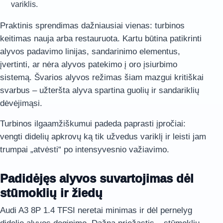
variklis.
Praktinis sprendimas dažniausiai vienas: turbinos
keitimas nauja arba restauruota. Kartu būtina patikrinti
alyvos padavimo linijas, sandarinimo elementus,
įvertinti, ar nėra alyvos patekimo į oro įsiurbimo
sistemą. Švarios alyvos režimas šiam mazgui kritiškai
svarbus – užteršta alyva spartina guolių ir sandariklių
dėvėjimąsi.
Turbinos ilgaamžiškumui padeda paprasti įpročiai:
vengti didelių apkrovų ką tik užvedus variklį ir leisti jam
trumpai „atvėsti“ po intensyvesnio važiavimo.
Padidėjęs alyvos suvartojimas dėl
stūmoklių ir žiedų
Audi A3 8P 1.4 TFSI neretai minimas ir dėl pernelyg