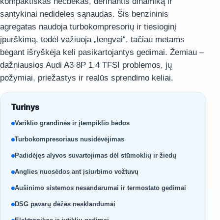
kompaktiškas hečbekas, derinantis dinamiką ir
santykinai nedideles sąnaudas. Šis benzininis
agregatas naudoja turbokompresorių ir tiesioginį
įpurškimą, todėl važiuoja „lengvai“, tačiau metams
bėgant išryškėja keli pasikartojantys gedimai. Žemiau –
dažniausios Audi A3 8P 1.4 TFSI problemos, jų
požymiai, priežastys ir realūs sprendimo keliai.
Turinys
Variklio grandinės ir įtempiklio bėdos
Turbokompresoriaus nusidėvėjimas
Padidėjęs alyvos suvartojimas dėl stūmoklių ir žiedų
Anglies nuosėdos ant įsiurbimo vožtuvų
Aušinimo sistemos nesandarumai ir termostato gedimai
DSG pavarų dėžės nesklandumai