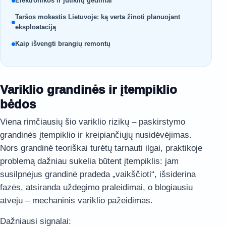
Elektronikos ir jutiklių gedimai
Taršos mokestis Lietuvoje: ką verta žinoti planuojant
eksploataciją
Kaip išvengti brangių remontų
Variklio grandinės ir įtempiklio
bėdos
Viena rimčiausių šio variklio rizikų – paskirstymo
grandinės įtempiklio ir kreipiančiųjų nusidėvėjimas.
Nors grandinė teoriškai turėtų tarnauti ilgai, praktikoje
problemą dažniau sukelia būtent įtempiklis: jam
susilpnėjus grandinė pradeda „vaikščioti“, išsiderina
fazės, atsiranda uždegimo praleidimai, o blogiausiu
atveju – mechaninis variklio pažeidimas.
Dažniausi signalai: