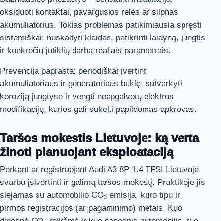
oksiduoti kontaktai, pavargusios relės ar silpnas
akumuliatorius. Tokias problemas patikimiausia spręsti
sistemiškai: nuskaityti klaidas, patikrinti laidyną, jungtis
ir konkrečių jutiklių darbą realiais parametrais.
Prevencija paprasta: periodiškai įvertinti
akumuliatoriaus ir generatoriaus būklę, sutvarkyti
koroziją jungtyse ir vengti neapgalvotų elektros
modifikacijų, kurios gali sukelti papildomas apkrovas.
Taršos mokestis Lietuvoje: ką verta
žinoti planuojant eksploataciją
Perkant ar registruojant Audi A3 8P 1.4 TFSI Lietuvoje,
svarbu įsivertinti ir galimą taršos mokestį. Praktikoje jis
siejamas su automobilio CO₂ emisija, kuro tipu ir
pirmos registracijos (ar pagaminimo) metais. Kuo
didesnė CO₂ reikšmė ir kuo senesnis automobilis, tuo