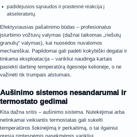
padidėjusios sąnaudos ir prastesnė reakcija į
akseleratorių.
Efektyviausias pašalinimo būdas – profesionalus
įsiurbimo vožtuvų valymas (dažnai taikomas „riešutų
granulių“ valymas), kai nuosėdos nuvalomos
mechaniškai. Papildomai gali padėti kokybiški degalai ir
tinkama eksploatacija – varikliui naudinga kartais
pasiekti darbinę temperatūrą ilgesnėje kelionėje, o ne
važinėti tik trumpais atstumais.
Aušinimo sistemos nesandarumai ir
termostato gedimai
Kita dažna sritis – aušinimo sistema. Nutekėjimai arba
netinkamai veikiantis termostatas gali sukelti
temperatūros šokinėjimą ir perkaitimą, o tai ilgainiui
gresia rimtesnėmis pasekmėmis varikliui.