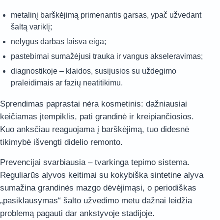
metalinį barškėjimą primenantis garsas, ypač užvedant
šaltą variklį;
nelygus darbas laisva eiga;
pastebimai sumažėjusi trauka ir vangus akseleravimas;
diagnostikoje – klaidos, susijusios su uždegimo
praleidimais ar fazių neatitikimu.
Sprendimas paprastai nėra kosmetinis: dažniausiai
keičiamas įtempiklis, pati grandinė ir kreipiančiosios.
Kuo anksčiau reaguojama į barškėjimą, tuo didesnė
tikimybė išvengti didelio remonto.
Prevencijai svarbiausia – tvarkinga tepimo sistema.
Reguliarūs alyvos keitimai su kokybiška sintetine alyva
sumažina grandinės mazgo dėvėjimąsi, o periodiškas
„pasiklausymas“ šalto užvedimo metu dažnai leidžia
problemą pagauti dar ankstyvoje stadijoje.