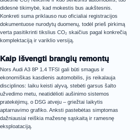
didesnė tikimybė, kad mokestis bus aukštesnis.
Konkreti suma priklauso nuo oficialiai registracijos
dokumentuose nurodytų duomenų, todėl prieš pirkimą
verta pasitikrinti tikslius CO₂ skaičius pagal konkrečią
komplektaciją ir variklio versiją.
Kaip išvengti brangių remontų
Nors Audi A3 8P 1.4 TFSI gali būti smagus ir
ekonomiškas kasdienis automobilis, jis reikalauja
disciplinos: laiku keisti alyvą, stebėti garsus šalto
užvedimo metu, neatidėlioti aušinimo sistemos
pratekėjimų, o DSG atveju – griežtai laikytis
aptarnavimo grafiko. Anksti pastebėtas simptomas
dažniausiai reiškia mažesnę sąskaitą ir ramesnę
eksploataciją.