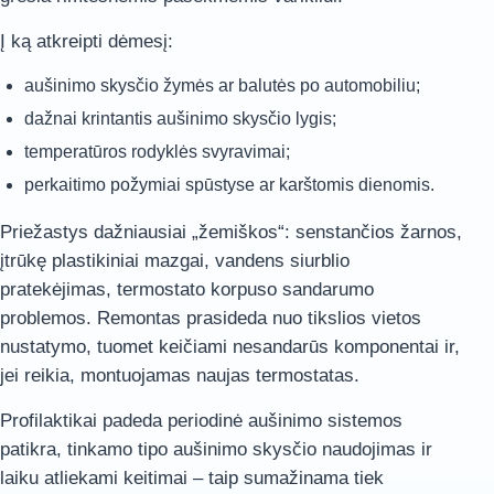
Į ką atkreipti dėmesį:
aušinimo skysčio žymės ar balutės po automobiliu;
dažnai krintantis aušinimo skysčio lygis;
temperatūros rodyklės svyravimai;
perkaitimo požymiai spūstyse ar karštomis dienomis.
Priežastys dažniausiai „žemiškos“: senstančios žarnos,
įtrūkę plastikiniai mazgai, vandens siurblio
pratekėjimas, termostato korpuso sandarumo
problemos. Remontas prasideda nuo tikslios vietos
nustatymo, tuomet keičiami nesandarūs komponentai ir,
jei reikia, montuojamas naujas termostatas.
Profilaktikai padeda periodinė aušinimo sistemos
patikra, tinkamo tipo aušinimo skysčio naudojimas ir
laiku atliekami keitimai – taip sumažinama tiek