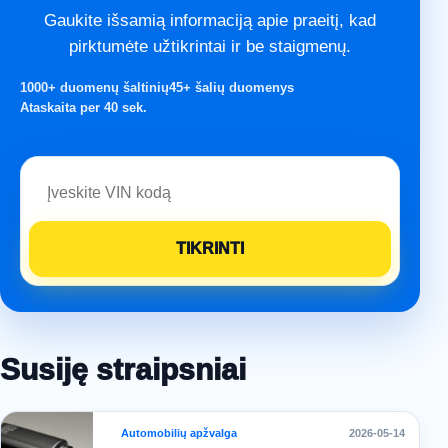
Gaukite išsamią informaciją apie praeitį, kad
pirktumėte užtikrintai ir be staigmenų.
1000+ duomenų šaltinių
45+ šalių duomenys
Ataskaita per 40 sek.
Susiję straipsniai
Automobilių apžvalga
2026-05-14