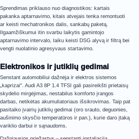
Sprendimas priklauso nuo diagnostikos: kartais
pakanka aptarnavimo, kitais atvejais tenka remontuoti
ar keisti mechatronikos dalis, sankabų paketą.
Ilgaamžiškumui itin svarbu laikytis gamintojo
aptarnavimo intervalo, laiku keisti DSG alyvą ir filtrą bei
vengti nuolatinio agresyvaus startavimo.
Elektronikos ir jutiklių gedimai
Senstant automobiliui dažnėja ir elektros sistemos
„kaprizai“. Audi A3 8P 1.4 TFSI gali pasireikšti prietaisų
skydelio mirgėjimas, nestabilus komforto įrangos
darbas, netikėtas akumuliatoriaus išsikrovimas. Taip pat
pasitaiko įvairių jutiklių gedimai (oro srauto, deguonies,
aušinimo skysčio temperatūros ir pan.), kurie daro įtaką
variklio darbui ir sąnaudoms.
Dažniausios priežastys – senstanti instaliacija,