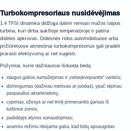
Turbokompresoriaus nusidėvėjimas
1.4 TFSI dinamika didžiąja dalimi remiasi mažos talpos
turbina, kuri dirba aukštoje temperatūroje ir patiria
dideles apkrovas. Didesnės ridos automobiliuose arba
prižiūrėtuose atmestinai turbokompresorius gali pradėti
prarasti efektyvumą ar net sugesti.
Požymiai, kurie dažniausiai išduoda bėdą:
staigus galios sumažėjimas ir „nebeįkvepiantis“ variklis;
dūmingumas (dažniau melsvas ar juodas), ypač stipriau
paspaudus akseleratorių;
cypimas, ūžesys ar net trintį primenantis garsas iš
turbinos zonos;
padidėjęs alyvos sunaudojimas;
avariniu režimu ribojama galia, kad būtų apsaugotas