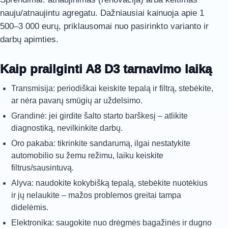
nauju/atnaujintu agregatu. Dažniausiai kainuoja apie 1
500–3 000 eurų, priklausomai nuo pasirinkto varianto ir
darbų apimties.
Kaip prailginti A8 D3 tarnavimo laiką
Transmisija: periodiškai keiskite tepalą ir filtrą, stebėkite,
ar nėra pavarų smūgių ar uždelsimo.
Grandinė: jei girdite šalto starto barškesį – atlikite
diagnostiką, nevilkinkite darbų.
Oro pakaba: tikrinkite sandarumą, ilgai nestatykite
automobilio su žemu režimu, laiku keiskite
filtrus/sausintuvą.
Alyva: naudokite kokybišką tepalą, stebėkite nuotėkius
ir jų nelaukite – mažos problemos greitai tampa
didelėmis.
Elektronika: saugokite nuo drėgmės bagažinės ir dugno