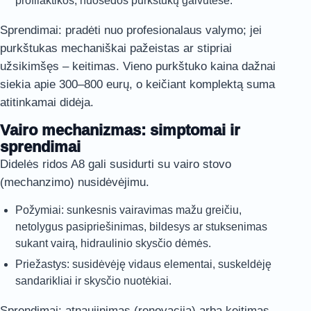
profilaktikos, nuosėdos purkštukų galvutėse.
Sprendimai: pradėti nuo profesionalaus valymo; jei
purkštukas mechaniškai pažeistas ar stipriai
užsikimšęs – keitimas. Vieno purkštuko kaina dažnai
siekia apie 300–800 eurų, o keičiant komplektą suma
atitinkamai didėja.
Vairo mechanizmas: simptomai ir
sprendimai
Didelės ridos A8 gali susidurti su vairo stovo
(mechanzimo) nusidėvėjimu.
Požymiai: sunkesnis vairavimas mažu greičiu,
netolygus pasipriešinimas, bildesys ar stuksenimas
sukant vairą, hidraulinio skysčio dėmės.
Priežastys: susidėvėję vidaus elementai, suskeldėję
sandarikliai ir skysčio nuotėkiai.
Sprendimai: atnaujinimas (renovacija) arba keitimas