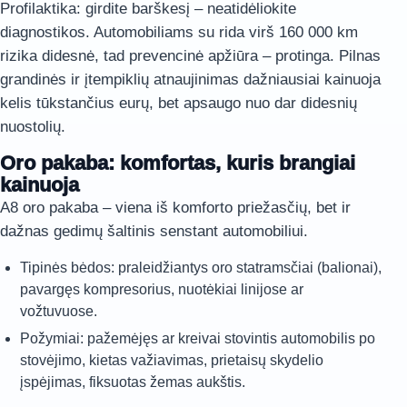
Profilaktika: girdite barškesį – neatidėliokite
diagnostikos. Automobiliams su rida virš 160 000 km
rizika didesnė, tad prevencinė apžiūra – protinga. Pilnas
grandinės ir įtempiklių atnaujinimas dažniausiai kainuoja
kelis tūkstančius eurų, bet apsaugo nuo dar didesnių
nuostolių.
Oro pakaba: komfortas, kuris brangiai
kainuoja
A8 oro pakaba – viena iš komforto priežasčių, bet ir
dažnas gedimų šaltinis senstant automobiliui.
Tipinės bėdos: praleidžiantys oro statramsčiai (balionai),
pavargęs kompresorius, nuotėkiai linijose ar
vožtuvuose.
Požymiai: pažemėjęs ar kreivai stovintis automobilis po
stovėjimo, kietas važiavimas, prietaisų skydelio
įspėjimas, fiksuotas žemas aukštis.