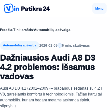
Menu
Pradžia
/
Tinklaraštis
/
Automobilių apžvalga
2026-01-08
6 min. skaitymas
Automobilių apžvalga
Dažniausios Audi A8 D3
4.2 problemos: išsamus
vadovas
Audi A8 D3 4.2 (2002–2009) – prabangus sedanas su 4,2 l
V8, garsėjantis komfortu ir technologijomis. Tačiau kartu tai
automobilis, kuriam bėgant metams atsiranda tipinių
silpnybių.