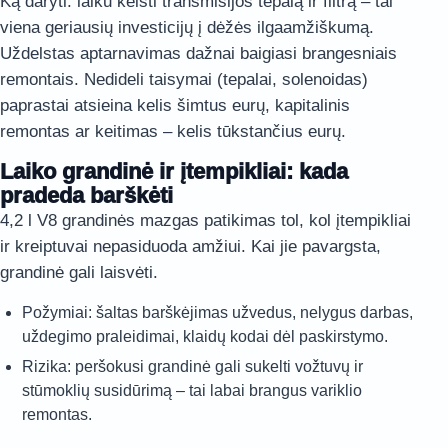
Ką daryti: laiku keisti transmisijos tepalą ir filtrą – tai
viena geriausių investicijų į dėžės ilgaamžiškumą.
Uždelstas aptarnavimas dažnai baigiasi brangesniais
remontais. Nedideli taisymai (tepalai, solenoidas)
paprastai atsieina kelis šimtus eurų, kapitalinis
remontas ar keitimas – kelis tūkstančius eurų.
Laiko grandinė ir įtempikliai: kada
pradeda barškėti
4,2 l V8 grandinės mazgas patikimas tol, kol įtempikliai
ir kreiptuvai nepasiduoda amžiui. Kai jie pavargsta,
grandinė gali laisvėti.
Požymiai: šaltas barškėjimas užvedus, nelygus darbas,
uždegimo praleidimai, klaidų kodai dėl paskirstymo.
Rizika: peršokusi grandinė gali sukelti vožtuvų ir
stūmoklių susidūrimą – tai labai brangus variklio
remontas.