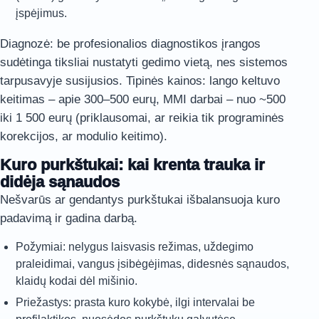
įspėjimus.
Diagnozė: be profesionalios diagnostikos įrangos
sudėtinga tiksliai nustatyti gedimo vietą, nes sistemos
tarpusavyje susijusios. Tipinės kainos: lango keltuvo
keitimas – apie 300–500 eurų, MMI darbai – nuo ~500
iki 1 500 eurų (priklausomai, ar reikia tik programinės
korekcijos, ar modulio keitimo).
Kuro purkštukai: kai krenta trauka ir
didėja sąnaudos
Nešvarūs ar gendantys purkštukai išbalansuoja kuro
padavimą ir gadina darbą.
Požymiai: nelygus laisvasis režimas, uždegimo
praleidimai, vangus įsibėgėjimas, didesnės sąnaudos,
klaidų kodai dėl mišinio.
Priežastys: prasta kuro kokybė, ilgi intervalai be