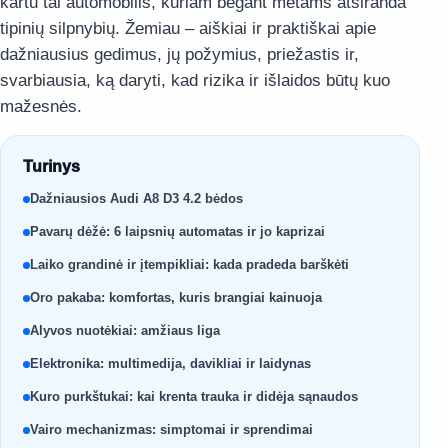
kartu tai automobilis, kuriam bėgant metams atsiranda
tipinių silpnybių. Žemiau – aiškiai ir praktiškai apie
dažniausius gedimus, jų požymius, priežastis ir,
svarbiausia, ką daryti, kad rizika ir išlaidos būtų kuo
mažesnės.
Turinys
Dažniausios Audi A8 D3 4.2 bėdos
Pavarų dėžė: 6 laipsnių automatas ir jo kaprizai
Laiko grandinė ir įtempikliai: kada pradeda barškėti
Oro pakaba: komfortas, kuris brangiai kainuoja
Alyvos nuotėkiai: amžiaus liga
Elektronika: multimedija, davikliai ir laidynas
Kuro purkštukai: kai krenta trauka ir didėja sąnaudos
Vairo mechanizmas: simptomai ir sprendimai