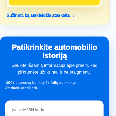
Sužinoti, ką atskleidžia ataskaita →
Patikrinkite automobilio
istoriją
Gaukite išsamią informaciją apie praeitį, kad
pirktumėte užtikrintai ir be staigmenų.
1000+ duomenų šaltinių
45+ šalių duomenys
Ataskaita per 40 sek.