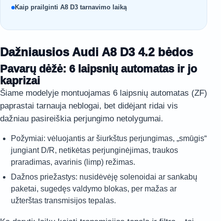
Kaip prailginti A8 D3 tarnavimo laiką
Dažniausios Audi A8 D3 4.2 bėdos
Pavarų dėžė: 6 laipsnių automatas ir jo
kaprizai
Šiame modelyje montuojamas 6 laipsnių automatas (ZF)
paprastai tarnauja neblogai, bet didėjant ridai vis
dažniau pasireiškia perjungimo netolygumai.
Požymiai: vėluojantis ar šiurkštus perjungimas, „smūgis“
jungiant D/R, netikėtas perjunginėjimas, traukos
praradimas, avarinis (limp) režimas.
Dažnos priežastys: nusidėvėję solenoidai ar sankabų
paketai, sugedęs valdymo blokas, per mažas ar
užterštas transmisijos tepalas.