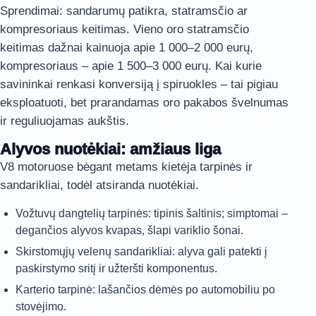
Sprendimai: sandarumų patikra, statramsčio ar
kompresoriaus keitimas. Vieno oro statramsčio
keitimas dažnai kainuoja apie 1 000–2 000 eurų,
kompresoriaus – apie 1 500–3 000 eurų. Kai kurie
savininkai renkasi konversiją į spiruokles – tai pigiau
eksploatuoti, bet prarandamas oro pakabos švelnumas
ir reguliuojamas aukštis.
Alyvos nuotėkiai: amžiaus liga
V8 motoruose bėgant metams kietėja tarpinės ir
sandarikliai, todėl atsiranda nuotėkiai.
Vožtuvų dangtelių tarpinės: tipinis šaltinis; simptomai –
degančios alyvos kvapas, šlapi variklio šonai.
Skirstomųjų velenų sandarikliai: alyva gali patekti į
paskirstymo sritį ir užteršti komponentus.
Karterio tarpinė: lašančios dėmės po automobiliu po
stovėjimo.