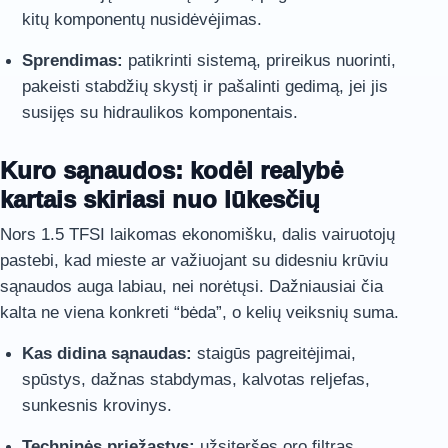
kitų komponentų nusidėvėjimas.
Sprendimas:
patikrinti sistemą, prireikus nuorinti,
pakeisti stabdžių skystį ir pašalinti gedimą, jei jis
susijęs su hidraulikos komponentais.
Kuro sąnaudos: kodėl realybė
kartais skiriasi nuo lūkesčių
Nors 1.5 TFSI laikomas ekonomišku, dalis vairuotojų
pastebi, kad mieste ar važiuojant su didesniu krūviu
sąnaudos auga labiau, nei norėtųsi. Dažniausiai čia
kalta ne viena konkreti “bėda”, o kelių veiksnių suma.
Kas didina sąnaudas:
staigūs pagreitėjimai,
spūstys, dažnas stabdymas, kalvotas reljefas,
sunkesnis krovinys.
Techninės priežastys:
užsiteršęs oro filtras,