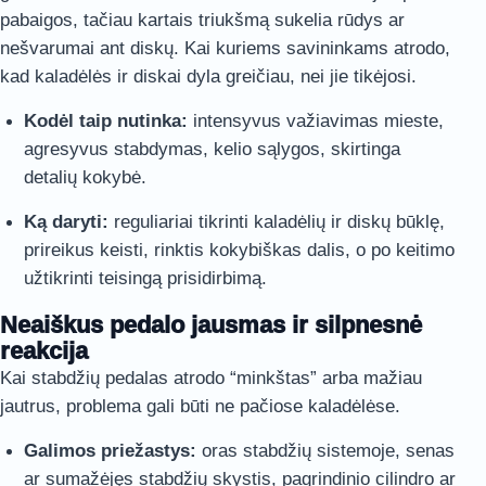
pabaigos, tačiau kartais triukšmą sukelia rūdys ar
nešvarumai ant diskų. Kai kuriems savininkams atrodo,
kad kaladėlės ir diskai dyla greičiau, nei jie tikėjosi.
Kodėl taip nutinka:
intensyvus važiavimas mieste,
agresyvus stabdymas, kelio sąlygos, skirtinga
detalių kokybė.
Ką daryti:
reguliariai tikrinti kaladėlių ir diskų būklę,
prireikus keisti, rinktis kokybiškas dalis, o po keitimo
užtikrinti teisingą prisidirbimą.
Neaiškus pedalo jausmas ir silpnesnė
reakcija
Kai stabdžių pedalas atrodo “minkštas” arba mažiau
jautrus, problema gali būti ne pačiose kaladėlėse.
Galimos priežastys:
oras stabdžių sistemoje, senas
ar sumažėjęs stabdžių skystis, pagrindinio cilindro ar