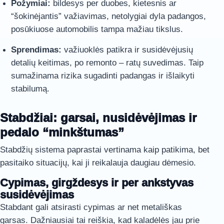
Požymiai:
bildesys per duobes, kietesnis ar
“šokinėjantis” važiavimas, netolygiai dyla padangos,
posūkiuose automobilis tampa mažiau tikslus.
Sprendimas:
važiuoklės patikra ir susidėvėjusių
detalių keitimas, po remonto – ratų suvedimas. Taip
sumažinama rizika sugadinti padangas ir išlaikyti
stabilumą.
Stabdžiai: garsai, nusidėvėjimas ir
pedalo “minkštumas”
Stabdžių sistema paprastai vertinama kaip patikima, bet
pasitaiko situacijų, kai ji reikalauja daugiau dėmesio.
Cypimas, girgždesys ir per ankstyvas
susidėvėjimas
Stabdant gali atsirasti cypimas ar net metališkas
garsas. Dažniausiai tai reiškia, kad kaladėlės jau prie