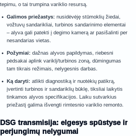
tepimu, o tai trumpina variklio resursą.
Galimos priežastys:
nusidėvėję stūmoklių žiedai,
vožtuvų sandarikliai, turbinos sandarinimo elementai
– alyva gali patekti į degimo kamerą ar pasišalinti per
nesandarias vietas.
Požymiai:
dažnas alyvos papildymas, riebesni
pėdsakai aplink variklį/turbinos zoną, dūmingumas
tam tikrais režimais, nelygesnis darbas.
Ką daryti:
atlikti diagnostiką ir nuotėkių patikrą,
įvertinti turbinos ir sandariklių būklę, tiksliai laikytis
tinkamos alyvos specifikacijos. Laiku sutvarkius
priežastį galima išvengti rimtesnio variklio remonto.
DSG transmisija: elgesys spūstyse ir
perjungimų nelygumai