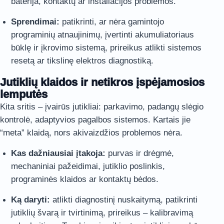
baterija, kontaktų ar instaliacijos problemos.
Sprendimai:
patikrinti, ar nėra gamintojo
programinių atnaujinimų, įvertinti akumuliatoriaus
būklę ir įkrovimo sistemą, prireikus atlikti sistemos
resetą ar tikslinę elektros diagnostiką.
Jutiklių klaidos ir netikros įspėjamosios
lemputės
Kita sritis – įvairūs jutikliai: parkavimo, padangų slėgio
kontrolė, adaptyvios pagalbos sistemos. Kartais jie
“meta” klaidą, nors akivaizdžios problemos nėra.
Kas dažniausiai įtakoja:
purvas ir drėgmė,
mechaniniai pažeidimai, jutiklio poslinkis,
programinės klaidos ar kontaktų bėdos.
Ką daryti:
atlikti diagnostinį nuskaitymą, patikrinti
jutiklių švarą ir tvirtinimą, prireikus – kalibravimą