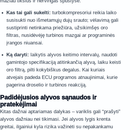
mažiau tikslus ir nervingas spūstyse.
Kas tai gali sukelti:
turbokompresoriui reikia laiko
susisukti nuo išmetamųjų dujų srauto; vėlavimą gali
sustiprinti netinkama priežiūra, užsikimšęs oro
filtras, nusidėvėję turbinos mazgai ar programinės
įrangos niuansai.
Ką daryti:
laikytis alyvos keitimo intervalų, naudoti
gamintojo specifikaciją atitinkančią alyvą, laiku keisti
oro filtrą, pilti kokybiškus degalus. Kai kuriais
atvejais padeda ECU programos atnaujinimai, kurie
pagerina droselio ir turbinos reakciją.
Padidėjusios alyvos sąnaudos ir
pratekėjimai
Kitas dažnai aptariamas dalykas – variklis gali “prašyti”
alyvos dažniau nei tikimasi. Jei alyvos lygis krenta
greitai, ilgainiui kyla rizika važinėti su nepakankamu