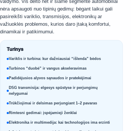
valdymo. Vis dėlto net ir šiame segmente automobiliai
nėra apsaugoti nuo tipinių gedimų: bėgant laikui gali
pasireikšti variklio, transmisijos, elektronikų ar
važiuoklės problemos, kurios daro įtaką komfortui,
dinamikai ir patikimumui.
Turinys
Variklis ir turbina: kur dažniausiai “išlenda” bėdos
Turbinos “duobė” ir vangus akseleravimas
Padidėjusios alyvos sąnaudos ir pratekėjimai
DSG transmisija: elgesys spūstyse ir perjungimų
nelygumai
Trūkčiojimai ir delsimas perjungiant 1–2 pavaras
Rimtesni gedimai: įspėjamieji ženklai
Elektronika ir multimedija: kai technologijos ima erzinti