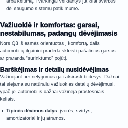
arba keitimą. Tvarkingai veikiantys jutikliai svarbūs
dėl saugumo sistemų patikimumo.
Važiuoklė ir komfortas: garsai,
nestabilumas, padangų dėvėjimasis
Nors Q3 iš esmės orientuotas į komfortą, dalis
automobilių ilgainiui pradeda skleisti pašalinius garsus
ar praranda “surinktumo” pojūtį.
Barškėjimas ir detalių nusidėvėjimas
Važiuojant per nelygumus gali atsirasti bildesys. Dažnai
tai siejama su natūraliu važiuoklės detalių dėvėjimusi,
ypač jei automobilis dažnai važinėja prastesniais
keliais.
Tipinės dėvimos dalys:
įvorės, svirtys,
amortizatoriai ir jų atramos.