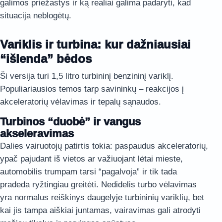
galimos priežastys ir ką realiai galima padaryti, kad
situacija neblogėtų.
Variklis ir turbina: kur dažniausiai
“išlenda” bėdos
Ši versija turi 1,5 litro turbininį benzininį variklį.
Populiariausios temos tarp savininkų – reakcijos į
akceleratorių vėlavimas ir tepalų sąnaudos.
Turbinos “duobė” ir vangus
akseleravimas
Dalies vairuotojų patirtis tokia: paspaudus akceleratorių,
ypač pajudant iš vietos ar važiuojant lėtai mieste,
automobilis trumpam tarsi “pagalvoja” ir tik tada
pradeda ryžtingiau greitėti. Nedidelis turbo vėlavimas
yra normalus reiškinys daugelyje turbininių variklių, bet
kai jis tampa aiškiai juntamas, vairavimas gali atrodyti