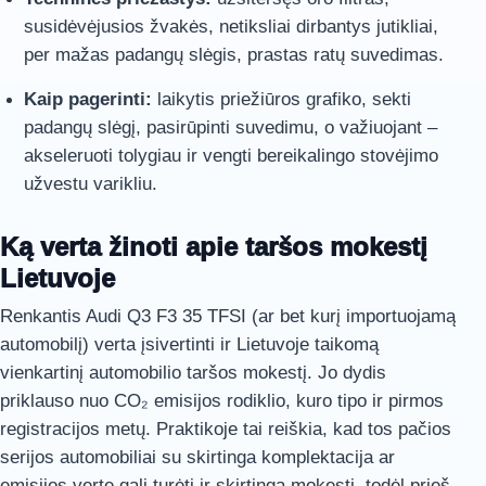
susidėvėjusios žvakės, netiksliai dirbantys jutikliai,
per mažas padangų slėgis, prastas ratų suvedimas.
Kaip pagerinti:
laikytis priežiūros grafiko, sekti
padangų slėgį, pasirūpinti suvedimu, o važiuojant –
akseleruoti tolygiau ir vengti bereikalingo stovėjimo
užvestu varikliu.
Ką verta žinoti apie taršos mokestį
Lietuvoje
Renkantis Audi Q3 F3 35 TFSI (ar bet kurį importuojamą
automobilį) verta įsivertinti ir Lietuvoje taikomą
vienkartinį automobilio taršos mokestį. Jo dydis
priklauso nuo CO₂ emisijos rodiklio, kuro tipo ir pirmos
registracijos metų. Praktikoje tai reiškia, kad tos pačios
serijos automobiliai su skirtinga komplektacija ar
emisijos verte gali turėti ir skirtingą mokestį, todėl prieš