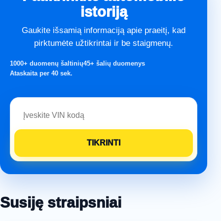
istoriją
Gaukite išsamią informaciją apie praeitį, kad
pirktumėte užtikrintai ir be staigmenų.
1000+ duomenų šaltinių
45+ šalių duomenys
Ataskaita per 40 sek.
Susiję straipsniai