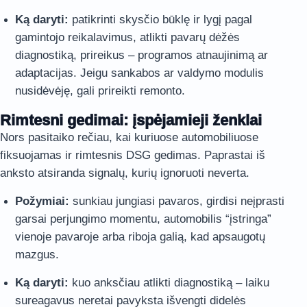
Ką daryti:
patikrinti skysčio būklę ir lygį pagal
gamintojo reikalavimus, atlikti pavarų dėžės
diagnostiką, prireikus – programos atnaujinimą ar
adaptacijas. Jeigu sankabos ar valdymo modulis
nusidėvėję, gali prireikti remonto.
Rimtesni gedimai: įspėjamieji ženklai
Nors pasitaiko rečiau, kai kuriuose automobiliuose
fiksuojamas ir rimtesnis DSG gedimas. Paprastai iš
anksto atsiranda signalų, kurių ignoruoti neverta.
Požymiai:
sunkiau jungiasi pavaros, girdisi neįprasti
garsai perjungimo momentu, automobilis “įstringa”
vienoje pavaroje arba riboja galią, kad apsaugotų
mazgus.
Ką daryti:
kuo anksčiau atlikti diagnostiką – laiku
sureagavus neretai pavyksta išvengti didelės