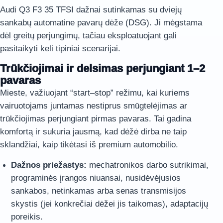
Audi Q3 F3 35 TFSI dažnai sutinkamas su dviejų
sankabų automatine pavarų dėže (DSG). Ji mėgstama
dėl greitų perjungimų, tačiau eksploatuojant gali
pasitaikyti keli tipiniai scenarijai.
Trūkčiojimai ir delsimas perjungiant 1–2
pavaras
Mieste, važiuojant “start–stop” režimu, kai kuriems
vairuotojams juntamas nestiprus smūgtelėjimas ar
trūkčiojimas perjungiant pirmas pavaras. Tai gadina
komfortą ir sukuria jausmą, kad dėžė dirba ne taip
sklandžiai, kaip tikėtasi iš premium automobilio.
Dažnos priežastys:
mechatronikos darbo sutrikimai,
programinės įrangos niuansai, nusidėvėjusios
sankabos, netinkamas arba senas transmisijos
skystis (jei konkrečiai dėžei jis taikomas), adaptacijų
poreikis.