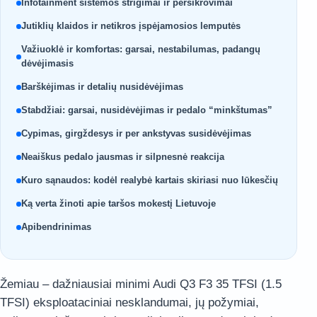
Infotainment sistemos strigimai ir persikrovimai
Jutiklių klaidos ir netikros įspėjamosios lemputės
Važiuoklė ir komfortas: garsai, nestabilumas, padangų
dėvėjimasis
Barškėjimas ir detalių nusidėvėjimas
Stabdžiai: garsai, nusidėvėjimas ir pedalo “minkštumas”
Cypimas, girgždesys ir per ankstyvas susidėvėjimas
Neaiškus pedalo jausmas ir silpnesnė reakcija
Kuro sąnaudos: kodėl realybė kartais skiriasi nuo lūkesčių
Ką verta žinoti apie taršos mokestį Lietuvoje
Apibendrinimas
Žemiau – dažniausiai minimi Audi Q3 F3 35 TFSI (1.5
TFSI) eksploataciniai nesklandumai, jų požymiai,