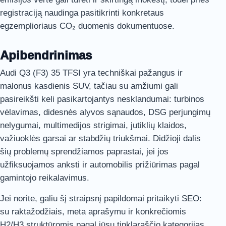
registraciją naudinga pasitikrinti konkretaus
egzemplioriaus CO₂ duomenis dokumentuose.
Apibendrinimas
Audi Q3 (F3) 35 TFSI yra techniškai pažangus ir
malonus kasdienis SUV, tačiau su amžiumi gali
pasireikšti keli pasikartojantys nesklandumai: turbinos
vėlavimas, didesnės alyvos sąnaudos, DSG perjungimų
nelygumai, multimedijos strigimai, jutiklių klaidos,
važiuoklės garsai ar stabdžių triukšmai. Didžioji dalis
šių problemų sprendžiamos paprastai, jei jos
užfiksuojamos anksti ir automobilis prižiūrimas pagal
gamintojo reikalavimus.
Jei norite, galiu šį straipsnį papildomai pritaikyti SEO:
su raktažodžiais, meta aprašymu ir konkrečiomis
H2/H3 struktūromis pagal jūsų tinklaraščio kategorijas.