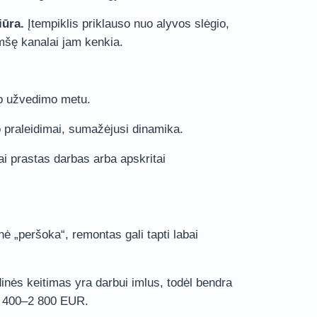
iūra.
Įtempiklis priklauso nuo alyvos slėgio,
mšę kanalai jam kenkia.
to užvedimo metu.
praleidimai, sumažėjusi dinamika.
ai prastas darbas arba apskritai
inė „peršoka“, remontas gali tapti labai
dinės keitimas yra darbui imlus, todėl bendra
1 400–2 800 EUR.