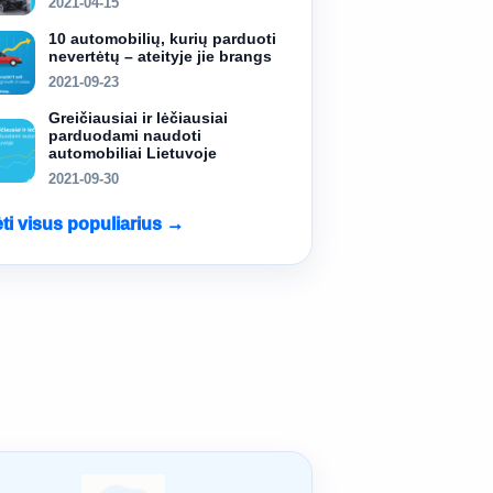
2021-04-15
10 automobilių, kurių parduoti
nevertėtų – ateityje jie brangs
2021-09-23
Greičiausiai ir lėčiausiai
parduodami naudoti
automobiliai Lietuvoje
2021-09-30
ėti visus populiarius →