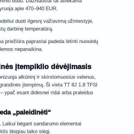
iniu būdu. Dažniausiai tai atliekama
vyruoja apie 470–940 EUR.
obiliui duoti ilgesnį važiavimą užmiestyje,
ektų darbinę temperatūrą.
ma priežiūra paprastai padeda lėtinti nuosėdų
blemos nepanaikina.
nės įtempiklio dėvėjimasis
nizuoja alkūninį ir skirstomuosius velenus,
 grandinės įtempimą. Ši vieta TT 8J 1.8 TFSI
– ypač esant didesnei ridai arba praleidus
eda „paleidinėti“
.
Laikui bėgant sandarumo elementai
lis blogiau laiko slėgį.