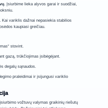
vų.
Įsiurbime lieka alyvos garai ir suodžiai,
uoksniu.
.
Kai variklis dažnai nepasiekia stabilios
osėdos kaupiasi greičiau.
imas“ stovint.
nt gazą, trūkčiojimas įsibėgėjant.
nės degalų sąnaudos.
gimo praleidimai ir įsijungusi variklio
cija
įsiurbimo vožtuvų valymas graikinių riešutų