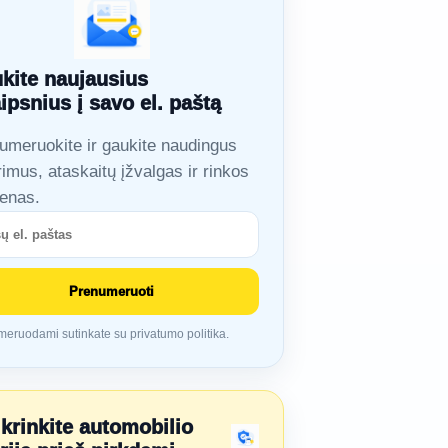
kite naujausius
aipsnius į savo el. paštą
umeruokite ir gaukite naudingus
rimus, ataskaitų įžvalgas ir rinkos
ienas.
Prenumeruoti
eruodami sutinkate su privatumo politika.
ikrinkite automobilio