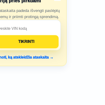
oriją prieš pirkdami
ataskaita padeda išvengti paslėptų
lemų ir priimti protingą sprendimą.
noti, ką atskleidžia ataskaita →