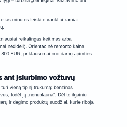
os lygį – turbina „nemėgsta“ važiavimo ant
lias minutes leiskite varikliui ramiai
tų.
žniausiai reikalingas keitimas arba
mai nedideli). Orientacinė remonto kaina
2 800 EUR, priklausomai nuo darbų apimties
 ant įsiurbimo vožtuvų
i turi vieną tipinį trūkumą: benzinas
us, todėl jų „nenuplauna“. Dėl to ilgainiui
arų ir degimo produktų suodžiai, kurie riboja