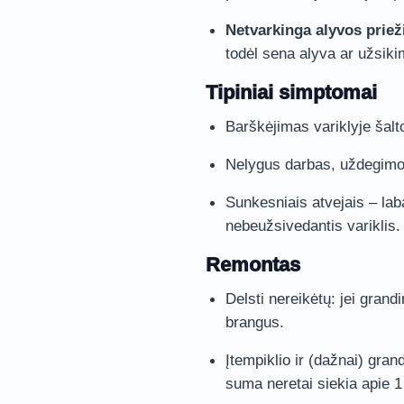
Netvarkinga alyvos priež
todėl sena alyva ar užsiki
Tipiniai simptomai
Barškėjimas variklyje šal
Nelygus darbas, uždegimo 
Sunkesniais atvejais – lab
nebeužsivedantis variklis.
Remontas
Delsti nereikėtų: jei grand
brangus.
Įtempiklio ir (dažnai) gran
suma neretai siekia apie 