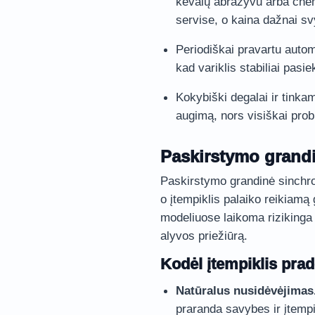
kevalų abrazyvu arba chem
servise, o kaina dažnai s
Periodiškai pravartu autom
kad variklis stabiliai pasi
Kokybiški degalai ir tinka
augimą, nors visiškai pro
Paskirstymo grandi
Paskirstymo grandinė sinchro
o įtempiklis palaiko reikiamą
modeliuose laikoma rizikinga 
alyvos priežiūrą.
Kodėl įtempiklis prad
Natūralus nusidėvėjimas
praranda savybes ir įtempik