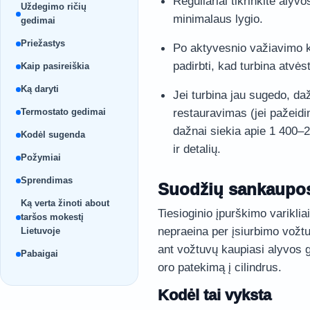
Reguliariai tikrinkite alyv
Uždegimo ričių
minimalaus lygio.
gedimai
Priežastys
Po aktyvesnio važiavimo ke
padirbti, kad turbina atvės
Kaip pasireiškia
Ką daryti
Jei turbina jau sugedo, da
Termostato gedimai
restauravimas (jei pažeidi
dažnai siekia apie 1 400–
Kodėl sugenda
ir detalių.
Požymiai
Sprendimas
Suodžių sankaupos
Ką verta žinoti about
Tiesioginio įpurškimo variklia
taršos mokestį
nepraeina per įsiurbimo vožtuv
Lietuvoje
ant vožtuvų kaupiasi alyvos g
Pabaigai
oro patekimą į cilindrus.
Kodėl tai vyksta