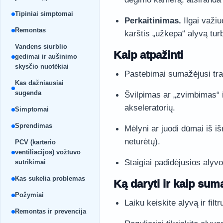
Tipiniai simptomai
Perkaitinimas.
Ilgai važiu
Remontas
karštis „užkepa“ alyvą tur
Vandens siurblio
Kaip atpažinti
gedimai ir aušinimo
skysčio nuotėkiai
Pastebimai sumažėjusi tra
Kas dažniausiai
sugenda
Švilpimas ar „zvimbimas“ i
akseleratorių.
Simptomai
Sprendimas
Mėlyni ar juodi dūmai iš i
neturėtų).
PCV (karterio
ventiliacijos) vožtuvo
Staigiai padidėjusios alyv
sutrikimai
Kas sukelia problemas
Ką daryti ir kaip suma
Požymiai
Laiku keiskite alyvą ir filt
Remontas ir prevencija