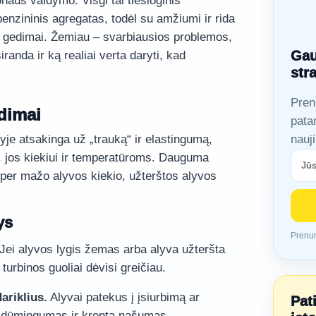
naus valdymo. Visgi tai tiesioginis
 benzininis agregatas, todėl su amžiumi ir rida
ys gedimai. Žemiau – svarbiausios problemos,
Gau
iranda ir ką realiai verta daryti, kad
str
Pren
edimai
pata
yje atsakinga už „trauką“ ir elastingumą,
nauj
ei, jos kiekiui ir temperatūroms. Dauguma
per mažo alyvos kiekio, užterštos alyvos
ys
Prenum
Jei alyvos lygis žemas arba alyva užteršta
 turbinos guoliai dėvisi greičiau.
ariklius.
Alyvai patekus į įsiurbimą ar
Pat
 dūmingumas ir krenta našumas.