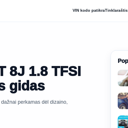
VIN kodo patikra
Tinklaraštis
Pop
T 8J 1.8 TFSI
s gidas
 dažnai perkamas dėl dizaino,