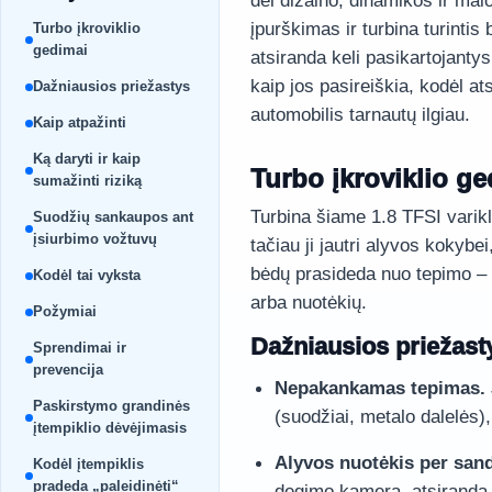
dėl dizaino, dinamikos ir malo
įpurškimas ir turbina turintis
Turbo įkroviklio
gedimai
atsiranda keli pasikartojant
kaip jos pasireiškia, kodėl ats
Dažniausios priežastys
automobilis tarnautų ilgiau.
Kaip atpažinti
Ką daryti ir kaip
Turbo įkroviklio g
sumažinti riziką
Turbina šiame 1.8 TFSI varikl
Suodžių sankaupos ant
įsiurbimo vožtuvų
tačiau ji jautri alyvos kokyb
bėdų prasideda nuo tepimo – 
Kodėl tai vyksta
arba nuotėkių.
Požymiai
Dažniausios priežast
Sprendimai ir
prevencija
Nepakankamas tepimas.
Paskirstymo grandinės
(suodžiai, metalo dalelės),
įtempiklio dėvėjimasis
Alyvos nuotėkis per sand
Kodėl įtempiklis
pradeda „paleidinėti“
degimo kamerą, atsiranda