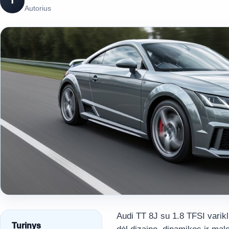
T
Autorius
Audi TT 8J su 1.8 TFSI vari
Turinys