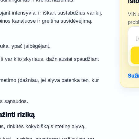
ist
ojant intensyviai ir iškart sustabdžius variklį,
VIN 
binos kanaluose ir greitina susidėvėjimą.
prob
uka, ypač įsibėgėjant.
š variklio skyriaus, dažniausiai spaudžiant
Suži
šmetimo (dažniau, jei alyva patenka ten, kur
os sąnaudos.
žinti riziką
rus, rinkitės kokybišką sintetinę alyvą.