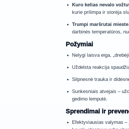
Kuro kelias nevalo vožtu
kurie prilimpa ir storėja sl
Trumpi maršrutai mieste
darbinės temperatūros, nu
Požymiai
Nelygi laisva eiga, „drebėj
Uždelsta reakcija spaudžia
Silpnesnė trauka ir dides
Sunkesniais atvejais – užde
gedimo lemputė.
Sprendimai ir preven
Efektyviausias valymas – 