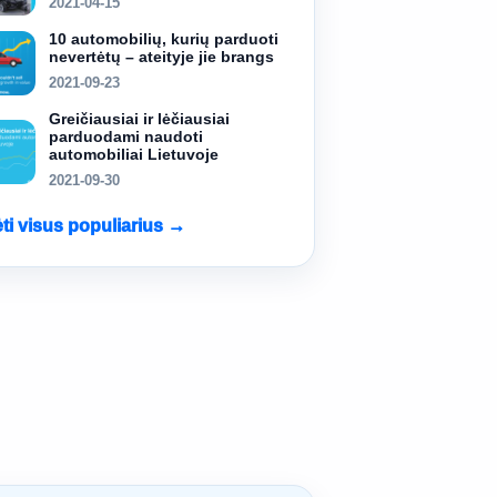
2021-04-15
10 automobilių, kurių parduoti
nevertėtų – ateityje jie brangs
2021-09-23
Greičiausiai ir lėčiausiai
parduodami naudoti
automobiliai Lietuvoje
2021-09-30
ėti visus populiarius →