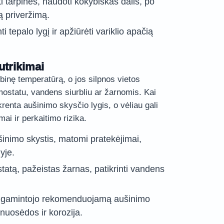
sti tarpines, naudoti kokybiškas dalis, po
ą priveržimą.
nti tepalo lygį ir apžiūrėti variklio apačią
trikimai
inę temperatūrą, o jos silpnos vietos
mostatu, vandens siurbliu ar žarnomis. Kai
renta aušinimo skysčio lygis, o vėliau gali
mai ir perkaitimo rizika.
šinimo skystis, matomi pratekėjimai,
yje.
tatą, pažeistas žarnas, patikrinti vandens
ą gamintojo rekomenduojamą aušinimo
nuosėdos ir korozija.