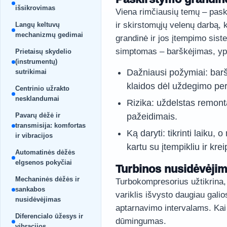
išsikrovimas
Viena rimčiausių temų – paski
ir skirstomųjų velenų darbą, ka
Langų keltuvų
mechanizmų gedimai
grandinė ir jos įtempimo siste
simptomas – barškėjimas, y
Prietaisų skydelio
(instrumentų)
Dažniausi požymiai: barš
sutrikimai
klaidos dėl uždegimo per
Centrinio užrakto
nesklandumai
Rizika: uždelstas remontas
Pavarų dėžė ir
pažeidimais.
transmisija: komfortas
Ką daryti: tikrinti laiku,
ir vibracijos
kartu su įtempikliu ir kre
Automatinės dėžės
elgsenos pokyčiai
Turbinos nusidėvėji
Mechaninės dėžės ir
Turbokompresorius užtikrina, 
sankabos
variklis išvysto daugiau galio
nusidėvėjimas
aptarnavimo intervalams. Kai j
Diferencialo ūžesys ir
dūmingumas.
vibracijos