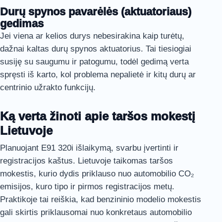
Durų spynos pavarėlės (aktuatoriaus)
gedimas
Jei viena ar kelios durys nebesirakina kaip turėtų,
dažnai kaltas durų spynos aktuatorius. Tai tiesiogiai
susiję su saugumu ir patogumu, todėl gedimą verta
spręsti iš karto, kol problema nepalietė ir kitų durų ar
centrinio užrakto funkcijų.
Ką verta žinoti apie taršos mokestį
Lietuvoje
Planuojant E91 320i išlaikymą, svarbu įvertinti ir
registracijos kaštus. Lietuvoje taikomas taršos
mokestis, kurio dydis priklauso nuo automobilio CO₂
emisijos, kuro tipo ir pirmos registracijos metų.
Praktikoje tai reiškia, kad benzininio modelio mokestis
gali skirtis priklausomai nuo konkretaus automobilio