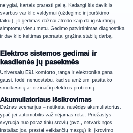
nelygiai, kartais prarasti galią. Kadangi šis daviklis
svarbus variklio valdymui (uždegimo ir įpurškimo
laikui), jo gedimas dažnai atrodo kaip daug skirtingų
simptomų vienu metu. Gedimo patvirtinimas diagnostika
ir daviklio keitimas paprastai grąžina stabilų darbą.
Elektros sistemos gedimai ir
kasdienės jų pasekmės
Universalų E91 komforto įranga ir elektronika gana
gausi, todėl nenuostabu, kad su amžiumi pasitaiko
smulkesnių ar erzinačių elektros problemų.
Akumuliatoriaus išsikrovimas
Dažnas scenarijus – netikėtai nusėdęs akumuliatorius,
ypač jei automobilis važinėjamas retai. Priežastys
svyruoja nuo parazitinių srovių (pvz., netvarkingos
instaliacijos, prastai veikiančių mazgų) iki įkrovimo