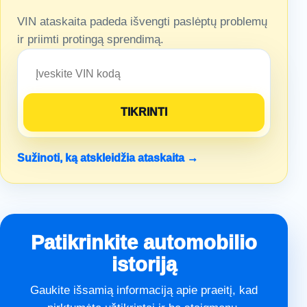
VIN ataskaita padeda išvengti paslėptų problemų
ir priimti protingą sprendimą.
Sužinoti, ką atskleidžia ataskaita →
Patikrinkite automobilio
istoriją
Gaukite išsamią informaciją apie praeitį, kad