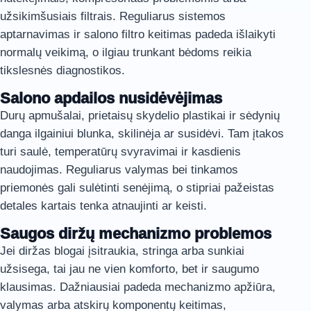
užsikimšusiais filtrais. Reguliarus sistemos
aptarnavimas ir salono filtro keitimas padeda išlaikyti
normalų veikimą, o ilgiau trunkant bėdoms reikia
tikslesnės diagnostikos.
Salono apdailos nusidėvėjimas
Durų apmušalai, prietaisų skydelio plastikai ir sėdynių
danga ilgainiui blunka, skilinėja ar susidėvi. Tam įtakos
turi saulė, temperatūrų svyravimai ir kasdienis
naudojimas. Reguliarus valymas bei tinkamos
priemonės gali sulėtinti senėjimą, o stipriai pažeistas
detales kartais tenka atnaujinti ar keisti.
Saugos diržų mechanizmo problemos
Jei diržas blogai įsitraukia, stringa arba sunkiai
užsisega, tai jau ne vien komforto, bet ir saugumo
klausimas. Dažniausiai padeda mechanizmo apžiūra,
valymas arba atskirų komponentų keitimas,