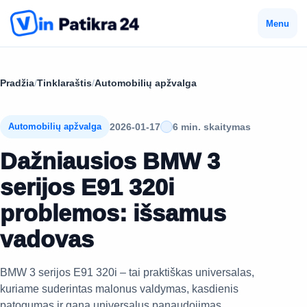
Menu
Pradžia
/
Tinklaraštis
/
Automobilių apžvalga
2026-01-17
6 min. skaitymas
Automobilių apžvalga
Dažniausios BMW 3
serijos E91 320i
problemos: išsamus
vadovas
BMW 3 serijos E91 320i – tai praktiškas universalas,
kuriame suderintas malonus valdymas, kasdienis
patogumas ir gana universalus panaudojimas.