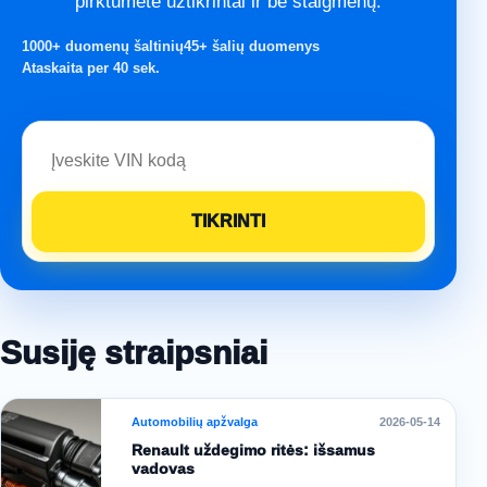
pirktumėte užtikrintai ir be staigmenų.
1000+ duomenų šaltinių
45+ šalių duomenys
Ataskaita per 40 sek.
Susiję straipsniai
Automobilių apžvalga
2026-05-14
Renault uždegimo ritės: išsamus
vadovas