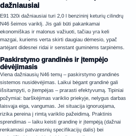
dažniausiai
E91 320i dažniausiai turi 2,0 l benzininį keturių cilindrų
N46 šeimos variklį. Jis gali būti pakankamai
ekonomiškas ir malonus važiuoti, tačiau yra keli
mazgai, kuriems verta skirti daugiau dėmesio, ypač
artėjant didesnei ridai ir senstant guminėms tarpinėms.
Paskirstymo grandinės ir įtempėjo
dėvėjimasis
Viena dažniausių N46 temų – paskirstymo grandinės
sistemos nusidėvėjimas. Laikui bėgant grandinė gali
išsitampyti, o įtempėjas – prarasti efektyvumą. Tipiniai
požymiai: barškėjimas variklio priekyje, nelygus darbas
laisvąja eiga, vangumas. Jei situacija ignoruojama,
rizika pereina į rimtą variklio pažeidimą. Praktinis
sprendimas – laiku keisti grandinę ir įtempėją (dažnai
renkamasi patvaresnių specifikacijų dalis) bei