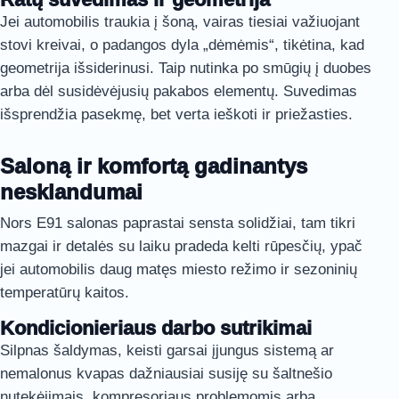
Jei automobilis traukia į šoną, vairas tiesiai važiuojant
stovi kreivai, o padangos dyla „dėmėmis“, tikėtina, kad
geometrija išsiderinusi. Taip nutinka po smūgių į duobes
arba dėl susidėvėjusių pakabos elementų. Suvedimas
išsprendžia pasekmę, bet verta ieškoti ir priežasties.
Saloną ir komfortą gadinantys
nesklandumai
Nors E91 salonas paprastai sensta solidžiai, tam tikri
mazgai ir detalės su laiku pradeda kelti rūpesčių, ypač
jei automobilis daug matęs miesto režimo ir sezoninių
temperatūrų kaitos.
Kondicionieriaus darbo sutrikimai
Silpnas šaldymas, keisti garsai įjungus sistemą ar
nemalonus kvapas dažniausiai susiję su šaltnešio
nutekėjimais, kompresoriaus problemomis arba