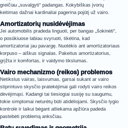
greičiau „suvalgyti“ padangas. Kokybiškas įvorių
keitimas dažnai kardinaliai pagerina pojūtį už vairo.
Amortizatorių nusidėvėjimas
Jei automobilis pradeda linguoti, per bangas „šokinėti“,
o posūkiuose labiau svyruoti, tikėtina, kad
amortizatoriai jau pavargę. Nuotėkis ant amortizatoriaus
korpuso – aiškus signalas. Pakeitus amortizatorius,
grįžta ir komfortas, ir valdymo tikslumas.
Vairo mechanizmo (reikos) problemos
Netikslus vairas, laisvumas, garsai sukant ar vairo
stiprintuvo skysčio pratekėjimai gali rodyti vairo reikos
dėvėjimąsi. Kadangi tai tiesiogiai susiję su saugumu,
tokie simptomai neturėtų būti atidėliojami. Skysčio lygio
kontrolė ir laikui bėgant atliekama apžiūra padeda
pastebėti problemą anksčiau.
Ratų suvedimas ir geometrija