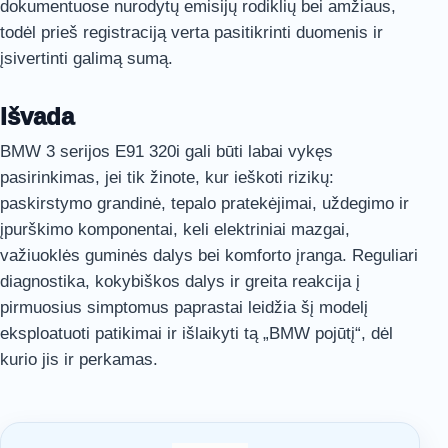
dokumentuose nurodytų emisijų rodiklių bei amžiaus,
todėl prieš registraciją verta pasitikrinti duomenis ir
įsivertinti galimą sumą.
Išvada
BMW 3 serijos E91 320i gali būti labai vykęs
pasirinkimas, jei tik žinote, kur ieškoti rizikų:
paskirstymo grandinė, tepalo pratekėjimai, uždegimo ir
įpurškimo komponentai, keli elektriniai mazgai,
važiuoklės guminės dalys bei komforto įranga. Reguliari
diagnostika, kokybiškos dalys ir greita reakcija į
pirmuosius simptomus paprastai leidžia šį modelį
eksploatuoti patikimai ir išlaikyti tą „BMW pojūtį“, dėl
kurio jis ir perkamas.