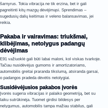
šarnyrus. Tokia vibracija ne tik erzina, bet ir gali
pagreitinti kitų mazgų dėvėjimąsi. Sprendimas –
sugedusių dalių keitimas ir veleno balansavimas, jei
reikia.
Pakaba ir vairavimas: triukšmai,
klibėjimas, netolygus padangų
dėvėjimas
E91 važiuoklė gali būti labai maloni, kol viskas tvarkoje.
Tačiau nusidėvėjus gumoms ir amortizatoriams,
automobilis greitai praranda tikslumą, atsiranda garsai,
o padangos pradeda dėvėtis netolygiai.
Susidėvėjusios pakabos įvorės
Įvorės sugeria vibracijas ir palaiko geometriją, bet su
laiku sutrūkinėja. Tuomet girdisi bildesys per
nelygumus, automobilis tampa mažiau stabilus, gali