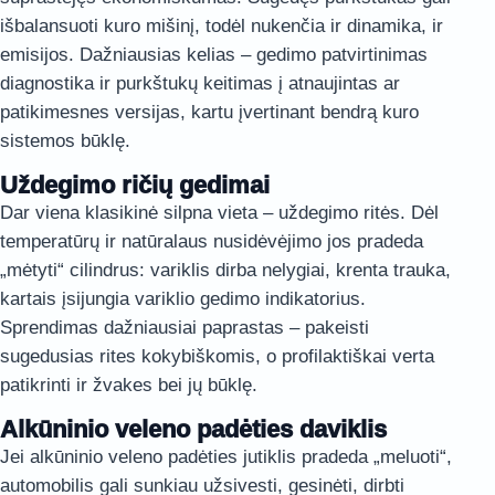
išbalansuoti kuro mišinį, todėl nukenčia ir dinamika, ir
emisijos. Dažniausias kelias – gedimo patvirtinimas
diagnostika ir purkštukų keitimas į atnaujintas ar
patikimesnes versijas, kartu įvertinant bendrą kuro
sistemos būklę.
Uždegimo ričių gedimai
Dar viena klasikinė silpna vieta – uždegimo ritės. Dėl
temperatūrų ir natūralaus nusidėvėjimo jos pradeda
„mėtyti“ cilindrus: variklis dirba nelygiai, krenta trauka,
kartais įsijungia variklio gedimo indikatorius.
Sprendimas dažniausiai paprastas – pakeisti
sugedusias rites kokybiškomis, o profilaktiškai verta
patikrinti ir žvakes bei jų būklę.
Alkūninio veleno padėties daviklis
Jei alkūninio veleno padėties jutiklis pradeda „meluoti“,
automobilis gali sunkiau užsivesti, gesinėti, dirbti