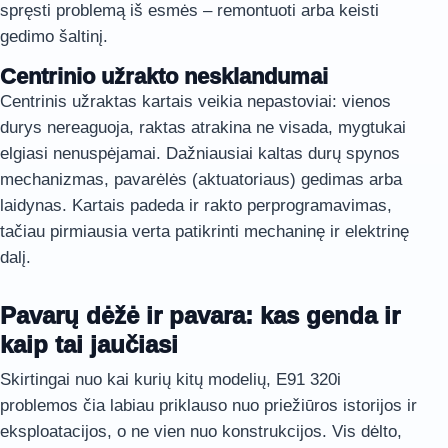
spręsti problemą iš esmės – remontuoti arba keisti
gedimo šaltinį.
Centrinio užrakto nesklandumai
Centrinis užraktas kartais veikia nepastoviai: vienos
durys nereaguoja, raktas atrakina ne visada, mygtukai
elgiasi nenuspėjamai. Dažniausiai kaltas durų spynos
mechanizmas, pavarėlės (aktuatoriaus) gedimas arba
laidynas. Kartais padeda ir rakto perprogramavimas,
tačiau pirmiausia verta patikrinti mechaninę ir elektrinę
dalį.
Pavarų dėžė ir pavara: kas genda ir
kaip tai jaučiasi
Skirtingai nuo kai kurių kitų modelių, E91 320i
problemos čia labiau priklauso nuo priežiūros istorijos ir
eksploatacijos, o ne vien nuo konstrukcijos. Vis dėlto,