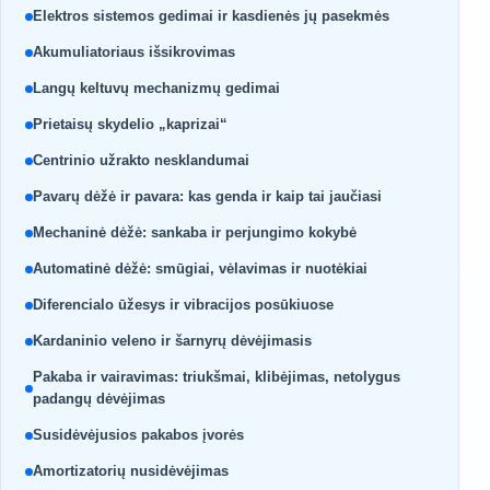
Elektros sistemos gedimai ir kasdienės jų pasekmės
Akumuliatoriaus išsikrovimas
Langų keltuvų mechanizmų gedimai
Prietaisų skydelio „kaprizai“
Centrinio užrakto nesklandumai
Pavarų dėžė ir pavara: kas genda ir kaip tai jaučiasi
Mechaninė dėžė: sankaba ir perjungimo kokybė
Automatinė dėžė: smūgiai, vėlavimas ir nuotėkiai
Diferencialo ūžesys ir vibracijos posūkiuose
Kardaninio veleno ir šarnyrų dėvėjimasis
Pakaba ir vairavimas: triukšmai, klibėjimas, netolygus
padangų dėvėjimas
Susidėvėjusios pakabos įvorės
Amortizatorių nusidėvėjimas