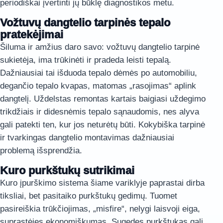
periodiškai įvertinti jų būklę diagnostikos metu.
Vožtuvų dangtelio tarpinės tepalo
pratekėjimai
Šiluma ir amžius daro savo: vožtuvų dangtelio tarpinė
sukietėja, ima trūkinėti ir pradeda leisti tepalą.
Dažniausiai tai išduoda tepalo dėmės po automobiliu,
degančio tepalo kvapas, matomas „rasojimas“ aplink
dangtelį. Uždelstas remontas kartais baigiasi uždegimo
trikdžiais ir didesnėmis tepalo sąnaudomis, nes alyva
gali patekti ten, kur jos neturėtų būti. Kokybiška tarpinė
ir tvarkingas dangtelio montavimas dažniausiai
problemą išsprendžia.
Kuro purkštukų sutrikimai
Kuro įpurškimo sistema šiame variklyje paprastai dirba
tiksliai, bet pasitaiko purkštukų gedimų. Tuomet
pasireiškia trūkčiojimas, „misfire“, nelygi laisvoji eiga,
suprastėjęs ekonomiškumas. Sugedęs purkštukas gali