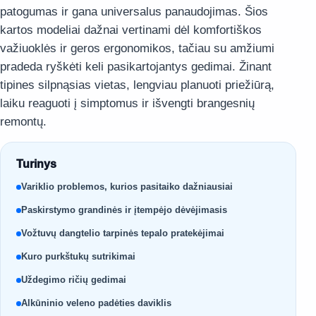
patogumas ir gana universalus panaudojimas. Šios
kartos modeliai dažnai vertinami dėl komfortiškos
važiuoklės ir geros ergonomikos, tačiau su amžiumi
pradeda ryškėti keli pasikartojantys gedimai. Žinant
tipines silpnąsias vietas, lengviau planuoti priežiūrą,
laiku reaguoti į simptomus ir išvengti brangesnių
remontų.
Turinys
Variklio problemos, kurios pasitaiko dažniausiai
Paskirstymo grandinės ir įtempėjo dėvėjimasis
Vožtuvų dangtelio tarpinės tepalo pratekėjimai
Kuro purkštukų sutrikimai
Uždegimo ričių gedimai
Alkūninio veleno padėties daviklis