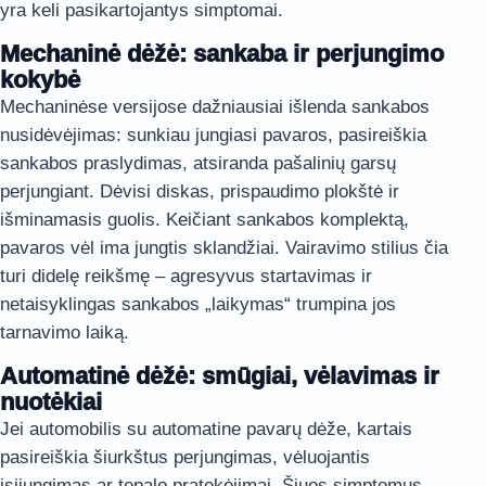
yra keli pasikartojantys simptomai.
Mechaninė dėžė: sankaba ir perjungimo
kokybė
Mechaninėse versijose dažniausiai išlenda sankabos
nusidėvėjimas: sunkiau jungiasi pavaros, pasireiškia
sankabos praslydimas, atsiranda pašalinių garsų
perjungiant. Dėvisi diskas, prispaudimo plokštė ir
išminamasis guolis. Keičiant sankabos komplektą,
pavaros vėl ima jungtis sklandžiai. Vairavimo stilius čia
turi didelę reikšmę – agresyvus startavimas ir
netaisyklingas sankabos „laikymas“ trumpina jos
tarnavimo laiką.
Automatinė dėžė: smūgiai, vėlavimas ir
nuotėkiai
Jei automobilis su automatine pavarų dėže, kartais
pasireiškia šiurkštus perjungimas, vėluojantis
įsijungimas ar tepalo pratekėjimai. Šiuos simptomus