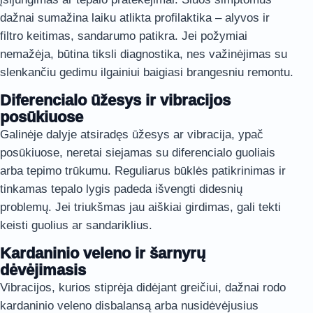
dažnai sumažina laiku atlikta profilaktika – alyvos ir
filtro keitimas, sandarumo patikra. Jei požymiai
nemažėja, būtina tiksli diagnostika, nes važinėjimas su
slenkančiu gedimu ilgainiui baigiasi brangesniu remontu.
Diferencialo ūžesys ir vibracijos
posūkiuose
Galinėje dalyje atsiradęs ūžesys ar vibracija, ypač
posūkiuose, neretai siejamas su diferencialo guoliais
arba tepimo trūkumu. Reguliarus būklės patikrinimas ir
tinkamas tepalo lygis padeda išvengti didesnių
problemų. Jei triukšmas jau aiškiai girdimas, gali tekti
keisti guolius ar sandariklius.
Kardaninio veleno ir šarnyrų
dėvėjimasis
Vibracijos, kurios stiprėja didėjant greičiui, dažnai rodo
kardaninio veleno disbalansą arba nusidėvėjusius