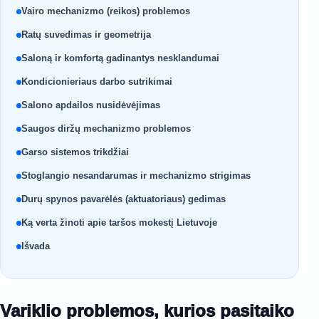
Vairo mechanizmo (reikos) problemos
Ratų suvedimas ir geometrija
Saloną ir komfortą gadinantys nesklandumai
Kondicionieriaus darbo sutrikimai
Salono apdailos nusidėvėjimas
Saugos diržų mechanizmo problemos
Garso sistemos trikdžiai
Stoglangio nesandarumas ir mechanizmo strigimas
Durų spynos pavarėlės (aktuatoriaus) gedimas
Ką verta žinoti apie taršos mokestį Lietuvoje
Išvada
Variklio problemos, kurios pasitaiko