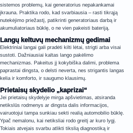
sistemos problemų, kai generatorius nepakankamai
įkrauna. Praktika rodo, kad svarbiausia – rasti tikrąją
nutekėjimo priežastį, patikrinti generatoriaus darbą ir
akumuliatoriaus būklę, o ne vien pakeisti bateriją.
Langų keltuvų mechanizmų gedimai
Elektriniai langai gali pradėti kilti lėtai, strigti arba visai
sustoti. Dažniausiai kaltas lango pakėlimo
mechanizmas. Pakeitus jį kokybiška dalimi, problema
paprastai dingsta, o delsti neverta, nes strigantis langas
kelia ir komforto, ir saugumo klausimų.
Prietaisų skydelio „kaprizai“
Jei prietaisų skydelyje mirga apšvietimas, atsiranda
netikslūs rodmenys ar dingsta dalis informacijos,
vairuotojui tampa sunkiau sekti realią automobilio būklę.
Ypač nemalonu, kai netiksliai rodo greitį ar kuro lygį.
Tokiais atvejais svarbu atlikti tikslią diagnostiką ir