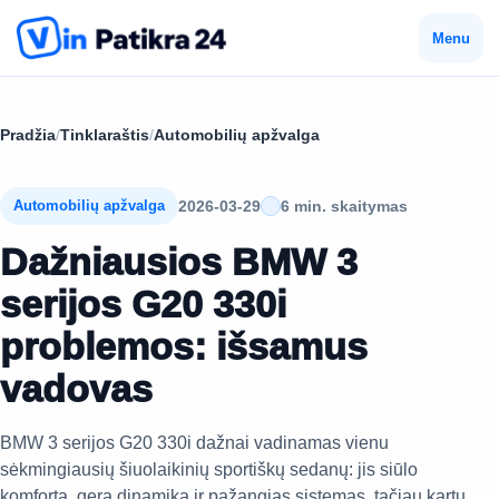
Menu
Pradžia
/
Tinklaraštis
/
Automobilių apžvalga
2026-03-29
6 min. skaitymas
Automobilių apžvalga
Dažniausios BMW 3
serijos G20 330i
problemos: išsamus
vadovas
BMW 3 serijos G20 330i dažnai vadinamas vienu
sėkmingiausių šiuolaikinių sportiškų sedanų: jis siūlo
komfortą, gerą dinamiką ir pažangias sistemas, tačiau kartu