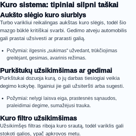
Kuro sistema: tipiniai silpni taškai
Aukšto slėgio kuro siurblys
Turbo varikliui reikalingas aukštas kuro slėgis, todėl šio
mazgo būklė kritiškai svarbi. Gedimo atveju automobilis
gali prastai užsivesti ar prarasti galią.
Požymiai: ilgesnis „sukimas“ užvedant, trūkčiojimas
greitėjant, gesimas, avarinis režimas.
Purkštukų užsikimšimas ar gedimai
Purkštukai dozuoja kurą, o jų darbas tiesiogiai veikia
degimo kokybę. Ilgainiui jie gali užsiteršti arba sugesti.
Požymiai: nelygi laisva eiga, prastesnės sąnaudos,
praleidimai degime, sumažėjusi trauka.
Kuro filtro užsikimšimas
Užsikimšęs filtras riboja kuro srautą, todėl variklis gali
stokoti galios, ypač apkrovos metu.