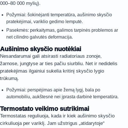
000–80 000 mylių).
Požymiai: šokinėjanti temperatūra, aušinimo skysčio
pratekėjimai, variklio gedimo lemputė.
Pasekmės: perkaitymas, galimos tarpinės problemos ar
net cilindro galvutės deformacija.
Aušinimo skysčio nuotėkiai
Nesandarumai gali atsirasti radiatoriaus zonoje,
žarnose, jungtyse ar ties pačiu siurbliu. Net ir nedidelis
pratekėjimas ilgainiui sukelia kritinį skysčio lygio
trūkumą.
Požymiai: perspėjimas apie žemą lygį, bala po
automobiliu, aukštesnė nei įprasta darbinė temperatūra.
Termostato veikimo sutrikimai
Termostatas reguliuoja, kada ir kiek aušinimo skysčio
cirkuliuoja per variklį. Jam užstrigus „atidarytoje“