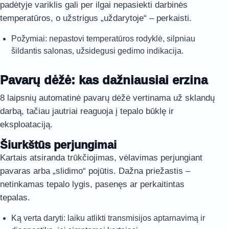
padėtyje variklis gali per ilgai nepasiekti darbinės
temperatūros, o užstrigus „uždarytoje“ – perkaisti.
Požymiai: nepastovi temperatūros rodyklė, silpniau
šildantis salonas, užsidegusi gedimo indikacija.
Pavarų dėžė: kas dažniausiai erzina
8 laipsnių automatinė pavarų dėžė vertinama už sklandų
darbą, tačiau jautriai reaguoja į tepalo būklę ir
eksploataciją.
Šiurkštūs perjungimai
Kartais atsiranda trūkčiojimas, vėlavimas perjungiant
pavaras arba „slidimo“ pojūtis. Dažna priežastis –
netinkamas tepalo lygis, pasenęs ar perkaitintas
tepalas.
Ką verta daryti: laiku atlikti transmisijos aptarnavimą ir