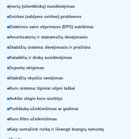
Įvorių (silentblokų) nusidėvėjimas
Svirties (valdymo svirties) problemos
Elektrinio vairo stiprintuvo (EPS) sutrikimai
Amortizatorių ir statramsčių dėvėjimasis
Stabdžių sistema: dėvėjimasis ir priežiūra
Kaladėlių ir diskų susidėvėjimas
Suportų strigimas
Stabdžių skysčio senėjimas
Kuro sistema: tipiniai silpni taškai
Aukšto slėgio kuro siurblys
Purkštukų užsikimšimas ar gedimai
Kuro filtro užsikimšimas
Kaip sumažinti riziką ir išvengti brangių remontų