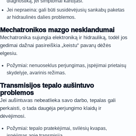
diagnostiką, jei simptomai kartojasi.
Jei nepraeina: gali būti susidėvėjusių sankabų paketas
ar hidraulinės dalies problemos.
Mechatronikos mazgo nesklandumai
Mechatronika sujungia elektroniką ir hidrauliką, todėl jos
gedimai dažnai pasireiškia „keistu“ pavarų dėžės
elgesiu.
Požymiai: nenuoseklus perjungimas, įspėjimai prietaisų
skydelyje, avarinis režimas.
Transmisijos tepalo aušintuvo
problemos
Jei aušintuvas nebeatlieka savo darbo, tepalas gali
perkaisti, o tada daugėja perjungimo klaidų ir
dėvėjimosi.
Požymiai: tepalo pratekėjimai, svilėsių kvapas,
įspėjimas apie transmisiją.