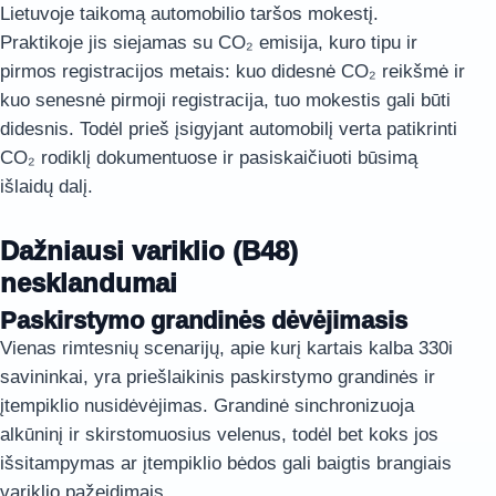
Lietuvoje taikomą automobilio taršos mokestį.
Praktikoje jis siejamas su CO₂ emisija, kuro tipu ir
pirmos registracijos metais: kuo didesnė CO₂ reikšmė ir
kuo senesnė pirmoji registracija, tuo mokestis gali būti
didesnis. Todėl prieš įsigyjant automobilį verta patikrinti
CO₂ rodiklį dokumentuose ir pasiskaičiuoti būsimą
išlaidų dalį.
Dažniausi variklio (B48)
nesklandumai
Paskirstymo grandinės dėvėjimasis
Vienas rimtesnių scenarijų, apie kurį kartais kalba 330i
savininkai, yra priešlaikinis paskirstymo grandinės ir
įtempiklio nusidėvėjimas. Grandinė sinchronizuoja
alkūninį ir skirstomuosius velenus, todėl bet koks jos
išsitampymas ar įtempiklio bėdos gali baigtis brangiais
variklio pažeidimais.