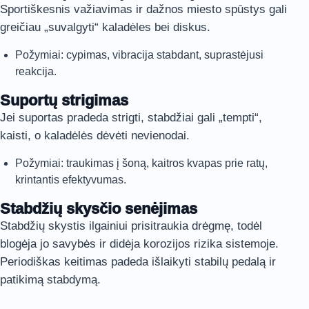
Sportiškesnis važiavimas ir dažnos miesto spūstys gali
greičiau „suvalgyti“ kaladėles bei diskus.
Požymiai: cypimas, vibracija stabdant, suprastėjusi
reakcija.
Suportų strigimas
Jei suportas pradeda strigti, stabdžiai gali „tempti“,
kaisti, o kaladėlės dėvėti nevienodai.
Požymiai: traukimas į šoną, kaitros kvapas prie ratų,
krintantis efektyvumas.
Stabdžių skysčio senėjimas
Stabdžių skystis ilgainiui prisitraukia drėgmę, todėl
blogėja jo savybės ir didėja korozijos rizika sistemoje.
Periodiškas keitimas padeda išlaikyti stabilų pedalą ir
patikimą stabdymą.