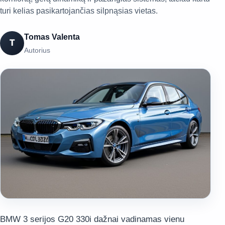
turi kelias pasikartojančias silpnąsias vietas.
Tomas Valenta
T
Autorius
BMW 3 serijos G20 330i dažnai vadinamas vienu