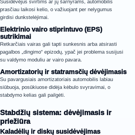
Susidėvėjus svirtims ar jų šarnyrams, automobilis
prasčiau laikosi kelio, o važiuojant per nelygumus
girdisi dunkstelėjimai.
Elektrinio vairo stiprintuvo (EPS)
sutrikimai
Retkarčiais vairas gali tapti sunkesnis arba atsirasti
pagalbos „dingimo“ epizodų, ypač jei problema susijusi
su valdymo moduliu ar vairo pavara.
Amortizatorių ir statramsčių dėvėjimasis
Su pavargusiais amortizatoriais automobilis labiau
siūbuoja, posūkiuose didėja kėbulo svyravimai, o
stabdymo kelias gali pailgėti.
Stabdžių sistema: dėvėjimasis ir
priežiūra
Kaladėlių ir diskų susidėvėjimas