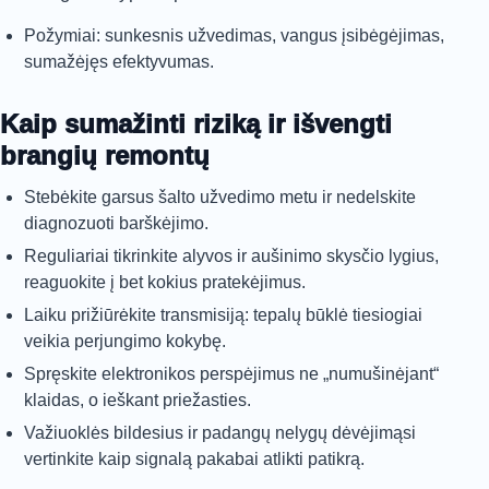
Požymiai: sunkesnis užvedimas, vangus įsibėgėjimas,
sumažėjęs efektyvumas.
Kaip sumažinti riziką ir išvengti
brangių remontų
Stebėkite garsus šalto užvedimo metu ir nedelskite
diagnozuoti barškėjimo.
Reguliariai tikrinkite alyvos ir aušinimo skysčio lygius,
reaguokite į bet kokius pratekėjimus.
Laiku prižiūrėkite transmisiją: tepalų būklė tiesiogiai
veikia perjungimo kokybę.
Spręskite elektronikos perspėjimus ne „numušinėjant“
klaidas, o ieškant priežasties.
Važiuoklės bildesius ir padangų nelygų dėvėjimąsi
vertinkite kaip signalą pakabai atlikti patikrą.