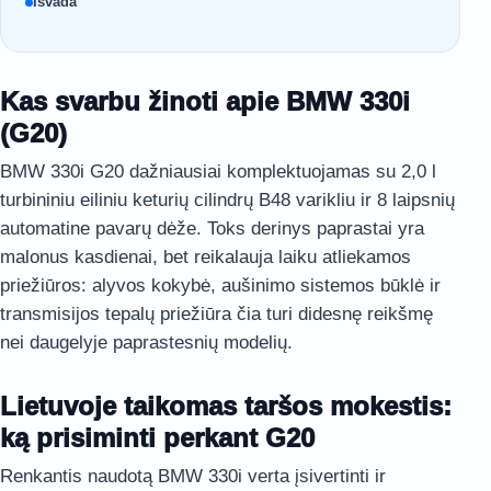
Išvada
Kas svarbu žinoti apie BMW 330i
(G20)
BMW 330i G20 dažniausiai komplektuojamas su 2,0 l
turbininiu eiliniu keturių cilindrų B48 varikliu ir 8 laipsnių
automatine pavarų dėže. Toks derinys paprastai yra
malonus kasdienai, bet reikalauja laiku atliekamos
priežiūros: alyvos kokybė, aušinimo sistemos būklė ir
transmisijos tepalų priežiūra čia turi didesnę reikšmę
nei daugelyje paprastesnių modelių.
Lietuvoje taikomas taršos mokestis:
ką prisiminti perkant G20
Renkantis naudotą BMW 330i verta įsivertinti ir