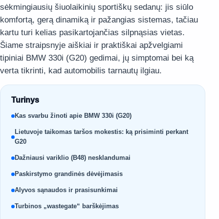
sėkmingiausių šiuolaikinių sportiškų sedanų: jis siūlo
komfortą, gerą dinamiką ir pažangias sistemas, tačiau
kartu turi kelias pasikartojančias silpnąsias vietas.
Šiame straipsnyje aiškiai ir praktiškai apžvelgiami
tipiniai BMW 330i (G20) gedimai, jų simptomai bei ką
verta tikrinti, kad automobilis tarnautų ilgiau.
Turinys
Kas svarbu žinoti apie BMW 330i (G20)
Lietuvoje taikomas taršos mokestis: ką prisiminti perkant
G20
Dažniausi variklio (B48) nesklandumai
Paskirstymo grandinės dėvėjimasis
Alyvos sąnaudos ir prasisunkimai
Turbinos „wastegate“ barškėjimas