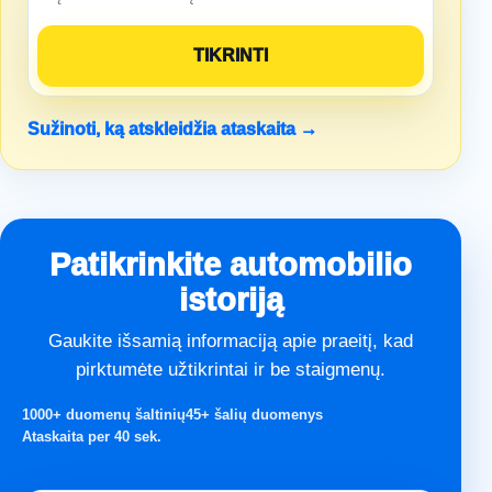
Sužinoti, ką atskleidžia ataskaita →
Patikrinkite automobilio
istoriją
Gaukite išsamią informaciją apie praeitį, kad
pirktumėte užtikrintai ir be staigmenų.
1000+ duomenų šaltinių
45+ šalių duomenys
Ataskaita per 40 sek.