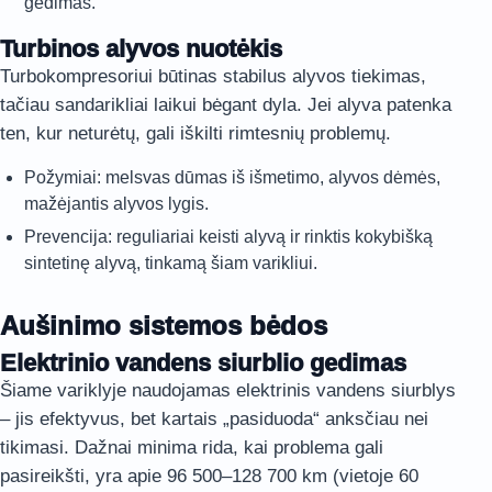
gedimas.
Turbinos alyvos nuotėkis
Turbokompresoriui būtinas stabilus alyvos tiekimas,
tačiau sandarikliai laikui bėgant dyla. Jei alyva patenka
ten, kur neturėtų, gali iškilti rimtesnių problemų.
Požymiai: melsvas dūmas iš išmetimo, alyvos dėmės,
mažėjantis alyvos lygis.
Prevencija: reguliariai keisti alyvą ir rinktis kokybišką
sintetinę alyvą, tinkamą šiam varikliui.
Aušinimo sistemos bėdos
Elektrinio vandens siurblio gedimas
Šiame variklyje naudojamas elektrinis vandens siurblys
– jis efektyvus, bet kartais „pasiduoda“ anksčiau nei
tikimasi. Dažnai minima rida, kai problema gali
pasireikšti, yra apie 96 500–128 700 km (vietoje 60