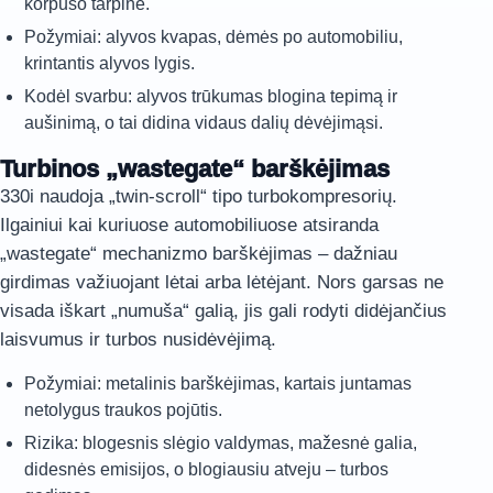
korpuso tarpinė.
Požymiai: alyvos kvapas, dėmės po automobiliu,
krintantis alyvos lygis.
Kodėl svarbu: alyvos trūkumas blogina tepimą ir
aušinimą, o tai didina vidaus dalių dėvėjimąsi.
Turbinos „wastegate“ barškėjimas
330i naudoja „twin-scroll“ tipo turbokompresorių.
Ilgainiui kai kuriuose automobiliuose atsiranda
„wastegate“ mechanizmo barškėjimas – dažniau
girdimas važiuojant lėtai arba lėtėjant. Nors garsas ne
visada iškart „numuša“ galią, jis gali rodyti didėjančius
laisvumus ir turbos nusidėvėjimą.
Požymiai: metalinis barškėjimas, kartais juntamas
netolygus traukos pojūtis.
Rizika: blogesnis slėgio valdymas, mažesnė galia,
didesnės emisijos, o blogiausiu atveju – turbos