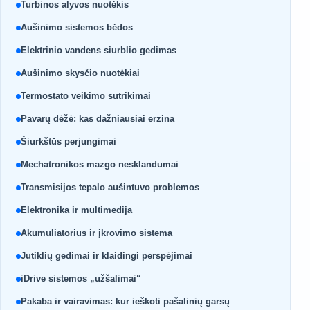
Turbinos alyvos nuotėkis
Aušinimo sistemos bėdos
Elektrinio vandens siurblio gedimas
Aušinimo skysčio nuotėkiai
Termostato veikimo sutrikimai
Pavarų dėžė: kas dažniausiai erzina
Šiurkštūs perjungimai
Mechatronikos mazgo nesklandumai
Transmisijos tepalo aušintuvo problemos
Elektronika ir multimedija
Akumuliatorius ir įkrovimo sistema
Jutiklių gedimai ir klaidingi perspėjimai
iDrive sistemos „užšalimai“
Pakaba ir vairavimas: kur ieškoti pašalinių garsų