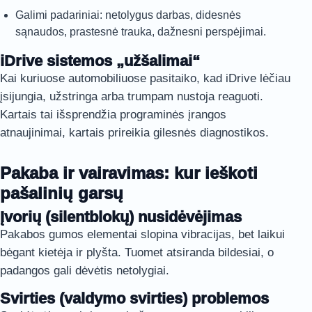
Galimi padariniai: netolygus darbas, didesnės
sąnaudos, prastesnė trauka, dažnesni perspėjimai.
iDrive sistemos „užšalimai“
Kai kuriuose automobiliuose pasitaiko, kad iDrive lėčiau
įsijungia, užstringa arba trumpam nustoja reaguoti.
Kartais tai išsprendžia programinės įrangos
atnaujinimai, kartais prireikia gilesnės diagnostikos.
Pakaba ir vairavimas: kur ieškoti
pašalinių garsų
Įvorių (silentblokų) nusidėvėjimas
Pakabos gumos elementai slopina vibracijas, bet laikui
bėgant kietėja ir plyšta. Tuomet atsiranda bildesiai, o
padangos gali dėvėtis netolygiai.
Svirties (valdymo svirties) problemos