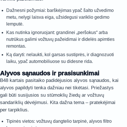
Dažnesni požymiai: barškėjimas ypač šalto užvedimo
metu, nelygi laisva eiga, užsidegusi variklio gedimo
lemputė.
Kas nutinka ignoruojant: grandinei „peršokus“ arba
nutrūkus galimi vožtuvų pažeidimai ir didelės apimties
remontas.
Ką daryti: nelaukti, kol garsas sustiprės, ir diagnozuoti
laiku, ypač automobiliuose su didesne rida.
Alyvos sąnaudos ir prasisunkimai
B48 kartais pasitaiko padidėjusios alyvos sąnaudos, kai
alyvos papildyti tenka dažniau nei tikėtasi. Priežastys
gali būti susijusios su stūmoklių žiedų ar vožtuvų
sandariklių dėvėjimusi. Kita dažna tema – pratekėjimai
per tarpiklius.
Tipinės vietos: vožtuvų dangtelio tarpinė, alyvos filtro