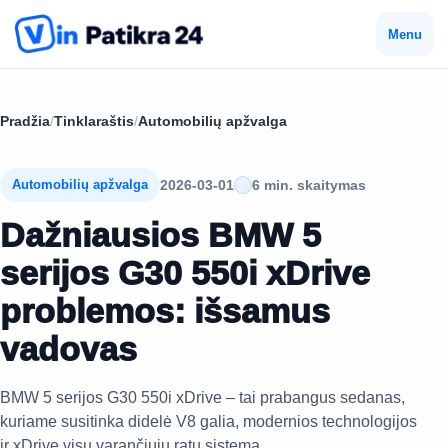
Menu
Pradžia
/
Tinklaraštis
/
Automobilių apžvalga
2026-03-01
6 min. skaitymas
Automobilių apžvalga
Dažniausios BMW 5
serijos G30 550i xDrive
problemos: išsamus
vadovas
BMW 5 serijos G30 550i xDrive – tai prabangus sedanas,
kuriame susitinka didelė V8 galia, modernios technologijos
ir xDrive visų varančiųjų ratų sistema.