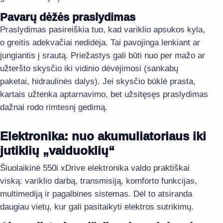
Pavarų dėžės praslydimas
Praslydimas pasireiškia tuo, kad variklio apsukos kyla,
o greitis adekvačiai nedidėja. Tai pavojinga lenkiant ar
jungiantis į srautą. Priežastys gali būti nuo per mažo ar
užteršto skysčio iki vidinio dėvėjimosi (sankabų
paketai, hidraulinės dalys). Jei skysčio būklė prasta,
kartais užtenka aptarnavimo, bet užsitęsęs praslydimas
dažnai rodo rimtesnį gedimą.
Elektronika: nuo akumuliatoriaus iki
jutiklių „vaiduoklių“
Šiuolaikinė 550i xDrive elektronika valdo praktiškai
viską: variklio darbą, transmisiją, komforto funkcijas,
multimediją ir pagalbines sistemas. Dėl to atsiranda
daugiau vietų, kur gali pasitaikyti elektros sutrikimų.