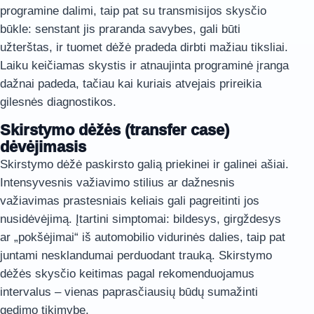
programine dalimi, taip pat su transmisijos skysčio
būkle: senstant jis praranda savybes, gali būti
užterštas, ir tuomet dėžė pradeda dirbti mažiau tiksliai.
Laiku keičiamas skystis ir atnaujinta programinė įranga
dažnai padeda, tačiau kai kuriais atvejais prireikia
gilesnės diagnostikos.
Skirstymo dėžės (transfer case)
dėvėjimasis
Skirstymo dėžė paskirsto galią priekinei ir galinei ašiai.
Intensyvesnis važiavimo stilius ar dažnesnis
važiavimas prastesniais keliais gali pagreitinti jos
nusidėvėjimą. Įtartini simptomai: bildesys, girgždesys
ar „pokšėjimai“ iš automobilio vidurinės dalies, taip pat
juntami nesklandumai perduodant trauką. Skirstymo
dėžės skysčio keitimas pagal rekomenduojamus
intervalus – vienas paprasčiausių būdų sumažinti
gedimo tikimybę.