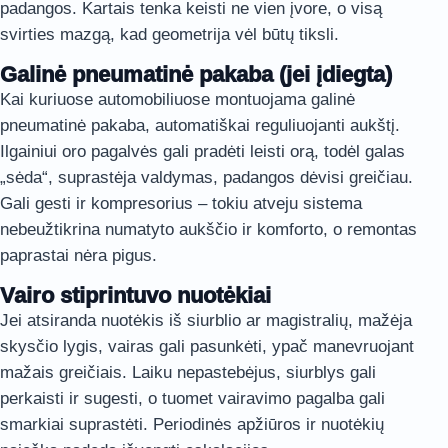
padangos. Kartais tenka keisti ne vien įvore, o visą
svirties mazgą, kad geometrija vėl būtų tiksli.
Galinė pneumatinė pakaba (jei įdiegta)
Kai kuriuose automobiliuose montuojama galinė
pneumatinė pakaba, automatiškai reguliuojanti aukštį.
Ilgainiui oro pagalvės gali pradėti leisti orą, todėl galas
„sėda“, suprastėja valdymas, padangos dėvisi greičiau.
Gali gesti ir kompresorius – tokiu atveju sistema
nebeužtikrina numatyto aukščio ir komforto, o remontas
paprastai nėra pigus.
Vairo stiprintuvo nuotėkiai
Jei atsiranda nuotėkis iš siurblio ar magistralių, mažėja
skysčio lygis, vairas gali pasunkėti, ypač manevruojant
mažais greičiais. Laiku nepastebėjus, siurblys gali
perkaisti ir sugesti, o tuomet vairavimo pagalba gali
smarkiai suprastėti. Periodinės apžiūros ir nuotėkių