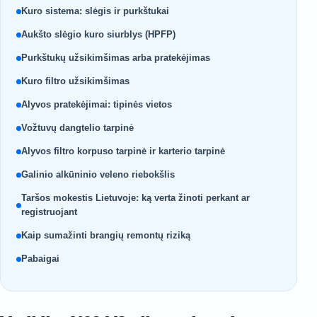
Kuro sistema: slėgis ir purkštukai
Aukšto slėgio kuro siurblys (HPFP)
Purkštukų užsikimšimas arba pratekėjimas
Kuro filtro užsikimšimas
Alyvos pratekėjimai: tipinės vietos
Vožtuvų dangtelio tarpinė
Alyvos filtro korpuso tarpinė ir karterio tarpinė
Galinio alkūninio veleno riebokšlis
Taršos mokestis Lietuvoje: ką verta žinoti perkant ar
registruojant
Kaip sumažinti brangių remontų riziką
Pabaigai