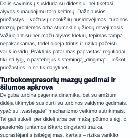
Dalis savininkų susiduria su didesniu, nei tikėtasi,
alyvos sunaudojimu tarp keitimų. Dažniausios
priežastys – vožtuvų riebokšlių nusidėvėjimas, turbinos
mazgų problemos arba stūmoklinių žiedų dėvėjimasis.
Važiuojant su per mažu alyvos kiekiu, tepimas tampa
nepakankamas, todėl didėja trintis ir rizika pažeisti
variklio vidų. Praktinis patarimas paprastas: reguliariai
tikrinti lygį, o pastebėjus sistemingą „dingimą“ – ieškoti
priežasties, o ne tik dapylinėti.
Turbokompresorių mazgų gedimai ir
šilumos apkrova
Dviguba turbina pagerina dinamiką, bet su amžiumi
didėja tikimybė susidurti su turbinos valdymo gedimais,
ypač su „wastegate“ mechanizmo veikimo sutrikimais.
Tai gali sukelti per didelį arba per mažą įpūtimo slėgį, o
pasekmės juntamos iškart: dingstanti trauka,
suprastėjantis įsibėgėjimas, kartais – rizika variklio