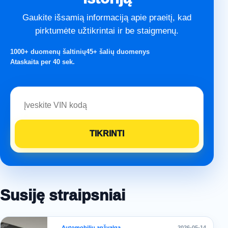
Gaukite išsamią informaciją apie praeitį, kad
pirktumėte užtikrintai ir be staigmenų.
1000+ duomenų šaltinių
45+ šalių duomenys
Ataskaita per 40 sek.
Susiję straipsniai
Automobilių apžvalga
2026-05-14