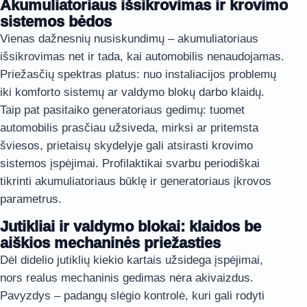
Akumuliatoriaus išsikrovimas ir krovimo
sistemos bėdos
Vienas dažnesnių nusiskundimų – akumuliatoriaus
išsikrovimas net ir tada, kai automobilis nenaudojamas.
Priežasčių spektras platus: nuo instaliacijos problemų
iki komforto sistemų ar valdymo blokų darbo klaidų.
Taip pat pasitaiko generatoriaus gedimų: tuomet
automobilis prasčiau užsiveda, mirksi ar pritemsta
šviesos, prietaisų skydelyje gali atsirasti krovimo
sistemos įspėjimai. Profilaktikai svarbu periodiškai
tikrinti akumuliatoriaus būklę ir generatoriaus įkrovos
parametrus.
Jutikliai ir valdymo blokai: klaidos be
aiškios mechaninės priežasties
Dėl didelio jutiklių kiekio kartais užsidega įspėjimai,
nors realus mechaninis gedimas nėra akivaizdus.
Pavyzdys – padangų slėgio kontrolė, kuri gali rodyti