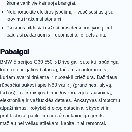
šiame variklyje kainuoja brangiai.
Neignoruokite elektros įspėjimų – ypač susijusių su
krovimu ir akumuliatoriumi.
Pakabos bildesiai dažnai prasideda nuo įvorių, bet
baigiasi padangomis ir geometrija, jei delsiama.
Pabaigai
BMW 5 serijos G30 550i xDrive gali suteikti įspūdingą
komforto ir galios balansą, tačiau tai automobilis,
kuriam svarbi tinkama ir nuosekli priežiūra. Dažniausi
rūpesčiai sukasi apie N63 variklį (grandines, alyvą,
turbas), transmisijos bei xDrive mazgus, aušinimą,
elektroniką ir važiuoklės detales. Ankstyvas simptomų
atpažinimas, kokybiški eksploataciniai skysčiai ir
profilaktiniai patikrinimai dažnai kainuoja gerokai
mažiau nei vėliau atliekami kapitaliniai remontai.