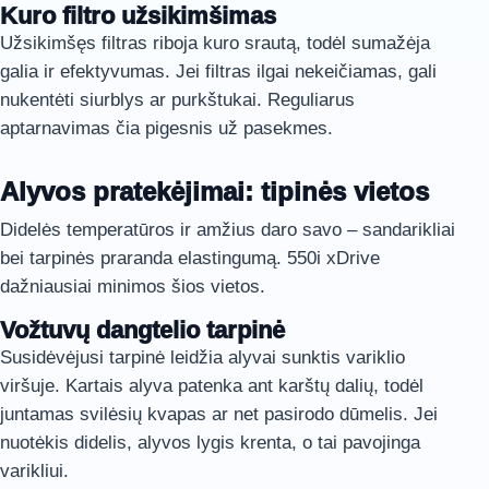
Kuro filtro užsikimšimas
Užsikimšęs filtras riboja kuro srautą, todėl sumažėja
galia ir efektyvumas. Jei filtras ilgai nekeičiamas, gali
nukentėti siurblys ar purkštukai. Reguliarus
aptarnavimas čia pigesnis už pasekmes.
Alyvos pratekėjimai: tipinės vietos
Didelės temperatūros ir amžius daro savo – sandarikliai
bei tarpinės praranda elastingumą. 550i xDrive
dažniausiai minimos šios vietos.
Vožtuvų dangtelio tarpinė
Susidėvėjusi tarpinė leidžia alyvai sunktis variklio
viršuje. Kartais alyva patenka ant karštų dalių, todėl
juntamas svilėsių kvapas ar net pasirodo dūmelis. Jei
nuotėkis didelis, alyvos lygis krenta, o tai pavojinga
varikliui.