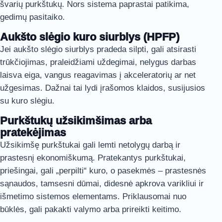
švarių purkštukų. Nors sistema paprastai patikima,
gedimų pasitaiko.
Aukšto slėgio kuro siurblys (HPFP)
Jei aukšto slėgio siurblys pradeda silpti, gali atsirasti
trūkčiojimas, praleidžiami uždegimai, nelygus darbas
laisva eiga, vangus reagavimas į akceleratorių ar net
užgesimas. Dažnai tai lydi įrašomos klaidos, susijusios
su kuro slėgiu.
Purkštukų užsikimšimas arba
pratekėjimas
Užsikimšę purkštukai gali lemti netolygų darbą ir
prastesnį ekonomiškumą. Pratekantys purkštukai,
priešingai, gali „perpilti“ kuro, o pasekmės – prastesnės
sąnaudos, tamsesni dūmai, didesnė apkrova varikliui ir
išmetimo sistemos elementams. Priklausomai nuo
būklės, gali pakakti valymo arba prireikti keitimo.