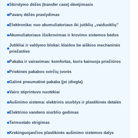
Skirstymo dėžės (transfer case) dėvėjimasis
Pavarų dėžės praslydimas
Elektronika: nuo akumuliatoriaus iki jutiklių „vaiduoklių“
Akumuliatoriaus išsikrovimas ir krovimo sistemos bėdos
Jutikliai ir valdymo blokai: klaidos be aiškios mechaninės
priežasties
Pakaba ir vairavimas: komfortas, kuris kainuoja priežiūros
Priekinės pakabos svirčių įvorės
Galinė pneumatinė pakaba (jei įdiegta)
Vairo stiprintuvo nuotėkiai
Aušinimo sistema: elektrinis siurblys ir plastikinės detalės
Elektrinio vandens siurblio gedimas
Termostato strigimas
Krekinguojančios plastikinės aušinimo sistemos dalys