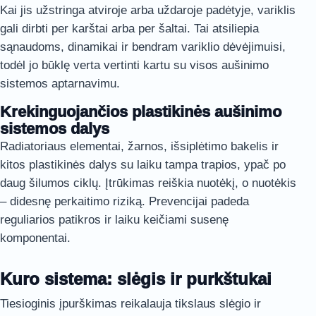
Kai jis užstringa atviroje arba uždaroje padėtyje, variklis
gali dirbti per karštai arba per šaltai. Tai atsiliepia
sąnaudoms, dinamikai ir bendram variklio dėvėjimuisi,
todėl jo būklę verta vertinti kartu su visos aušinimo
sistemos aptarnavimu.
Krekinguojančios plastikinės aušinimo
sistemos dalys
Radiatoriaus elementai, žarnos, išsiplėtimo bakelis ir
kitos plastikinės dalys su laiku tampa trapios, ypač po
daug šilumos ciklų. Įtrūkimas reiškia nuotėkį, o nuotėkis
– didesnę perkaitimo riziką. Prevencijai padeda
reguliarios patikros ir laiku keičiami susenę
komponentai.
Kuro sistema: slėgis ir purkštukai
Tiesioginis įpurškimas reikalauja tikslaus slėgio ir