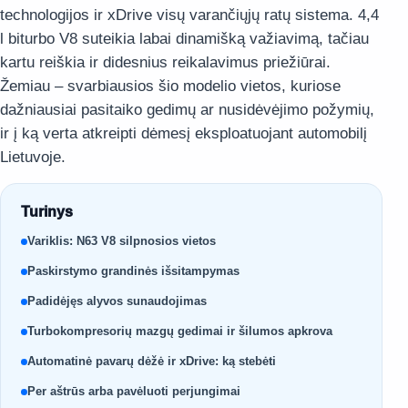
technologijos ir xDrive visų varančiųjų ratų sistema. 4,4
l biturbo V8 suteikia labai dinamišką važiavimą, tačiau
kartu reiškia ir didesnius reikalavimus priežiūrai.
Žemiau – svarbiausios šio modelio vietos, kuriose
dažniausiai pasitaiko gedimų ar nusidėvėjimo požymių,
ir į ką verta atkreipti dėmesį eksploatuojant automobilį
Lietuvoje.
Turinys
Variklis: N63 V8 silpnosios vietos
Paskirstymo grandinės išsitampymas
Padidėjęs alyvos sunaudojimas
Turbokompresorių mazgų gedimai ir šilumos apkrova
Automatinė pavarų dėžė ir xDrive: ką stebėti
Per aštrūs arba pavėluoti perjungimai