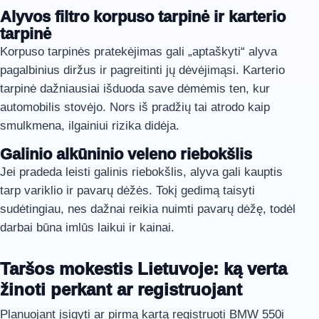
Alyvos filtro korpuso tarpinė ir karterio
tarpinė
Korpuso tarpinės pratekėjimas gali „aptaškyti“ alyva
pagalbinius diržus ir pagreitinti jų dėvėjimąsi. Karterio
tarpinė dažniausiai išduoda save dėmėmis ten, kur
automobilis stovėjo. Nors iš pradžių tai atrodo kaip
smulkmena, ilgainiui rizika didėja.
Galinio alkūninio veleno riebokšlis
Jei pradeda leisti galinis riebokšlis, alyva gali kauptis
tarp variklio ir pavarų dėžės. Tokį gedimą taisyti
sudėtingiau, nes dažnai reikia nuimti pavarų dėžę, todėl
darbai būna imlūs laikui ir kainai.
Taršos mokestis Lietuvoje: ką verta
žinoti perkant ar registruojant
Planuojant įsigyti ar pirmą kartą registruoti BMW 550i