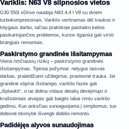
Variklis: N63 V8 silpnosios vietos
G30 550i xDrive naudoja N63 4,4 l V8 su dviem
turbokompresoriais. Variklis vertinamas dėl traukos ir
tolygaus darbo, tačiau praktikoje pasitaiko kelios
pasikartojančios problemos, kurios ilgainiui gali virsti
brangiais remontais.
Paskirstymo grandinės išsitampymas
Viena rimčiausių rizikų – paskirstymo grandinės
išsitampymas. Tipiniai požymiai: nelygus laisvas
darbas, praleidžiami uždegimai, prastesnė trauka. Jei
grandinė stipriai išsitampo, variklio fazės gali
„išplaukti“, o tai didina vidaus detalių dėvėjimąsi ir
kraštutiniais atvejais gali baigtis labai rimtu variklio
gedimu. Kuo anksčiau sureaguojama į simptomus, tuo
didesnė tikimybė išvengti didelio remonto.
Padidėjęs alyvos sunaudojimas