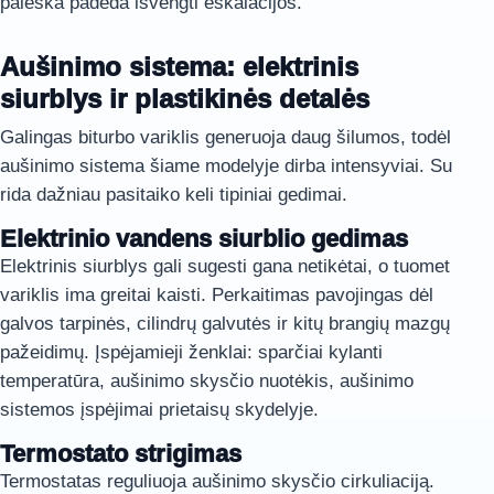
paieška padeda išvengti eskalacijos.
Aušinimo sistema: elektrinis
siurblys ir plastikinės detalės
Galingas biturbo variklis generuoja daug šilumos, todėl
aušinimo sistema šiame modelyje dirba intensyviai. Su
rida dažniau pasitaiko keli tipiniai gedimai.
Elektrinio vandens siurblio gedimas
Elektrinis siurblys gali sugesti gana netikėtai, o tuomet
variklis ima greitai kaisti. Perkaitimas pavojingas dėl
galvos tarpinės, cilindrų galvutės ir kitų brangių mazgų
pažeidimų. Įspėjamieji ženklai: sparčiai kylanti
temperatūra, aušinimo skysčio nuotėkis, aušinimo
sistemos įspėjimai prietaisų skydelyje.
Termostato strigimas
Termostatas reguliuoja aušinimo skysčio cirkuliaciją.