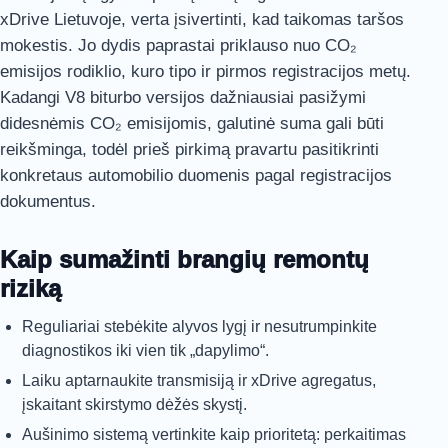
xDrive Lietuvoje, verta įsivertinti, kad taikomas taršos
mokestis. Jo dydis paprastai priklauso nuo CO₂
emisijos rodiklio, kuro tipo ir pirmos registracijos metų.
Kadangi V8 biturbo versijos dažniausiai pasižymi
didesnėmis CO₂ emisijomis, galutinė suma gali būti
reikšminga, todėl prieš pirkimą pravartu pasitikrinti
konkretaus automobilio duomenis pagal registracijos
dokumentus.
Kaip sumažinti brangių remontų
riziką
Reguliariai stebėkite alyvos lygį ir nesutrumpinkite
diagnostikos iki vien tik „dapylimo“.
Laiku aptarnaukite transmisiją ir xDrive agregatus,
įskaitant skirstymo dėžės skystį.
Aušinimo sistemą vertinkite kaip prioritetą: perkaitimas