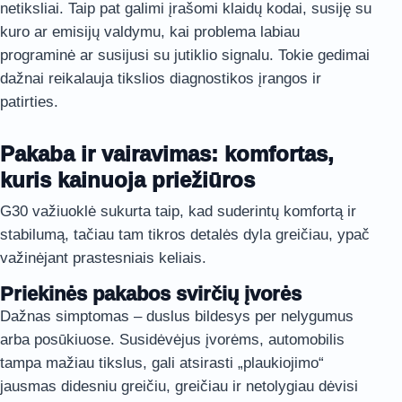
netiksliai. Taip pat galimi įrašomi klaidų kodai, susiję su
kuro ar emisijų valdymu, kai problema labiau
programinė ar susijusi su jutiklio signalu. Tokie gedimai
dažnai reikalauja tikslios diagnostikos įrangos ir
patirties.
Pakaba ir vairavimas: komfortas,
kuris kainuoja priežiūros
G30 važiuoklė sukurta taip, kad suderintų komfortą ir
stabilumą, tačiau tam tikros detalės dyla greičiau, ypač
važinėjant prastesniais keliais.
Priekinės pakabos svirčių įvorės
Dažnas simptomas – duslus bildesys per nelygumus
arba posūkiuose. Susidėvėjus įvorėms, automobilis
tampa mažiau tikslus, gali atsirasti „plaukiojimo“
jausmas didesniu greičiu, greičiau ir netolygiau dėvisi