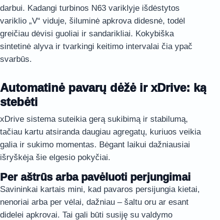
darbui. Kadangi turbinos N63 variklyje išdėstytos
variklio „V“ viduje, šiluminė apkrova didesnė, todėl
greičiau dėvisi guoliai ir sandarikliai. Kokybiška
sintetinė alyva ir tvarkingi keitimo intervalai čia ypač
svarbūs.
Automatinė pavarų dėžė ir xDrive: ką
stebėti
xDrive sistema suteikia gerą sukibimą ir stabilumą,
tačiau kartu atsiranda daugiau agregatų, kuriuos veikia
galia ir sukimo momentas. Bėgant laikui dažniausiai
išryškėja šie elgesio pokyčiai.
Per aštrūs arba pavėluoti perjungimai
Savininkai kartais mini, kad pavaros persijungia kietai,
nenoriai arba per vėlai, dažniau – šaltu oru ar esant
didelei apkrovai. Tai gali būti susiję su valdymo