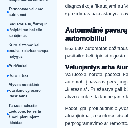
diagnostikoje fiksuojami su V
Termostato veikimo
sprendimas paprastai yra davi
sutrikimai
Radiatoriaus, žarnų ir
Automatinė pavarų 
išsiplėtimo bakelio
senėjimas
automobiliui
Kuro sistema: kai
E63 630i automatas dažniausi
trauka ir darbas tampa
pasitaiko keli tipiniai elgesio 
nelygus
Purkštukai
Vėluojantys arba šiu
Vairuotojai neretai pastebi, 
Kuro filtras
automobilį pavaros persijung
Alyvos nuotėkiai:
„kietesnis“. Priežastys gali 
klasikinė vyresnio
BMW tema
alyvos būkle: laikui bėgant sk
Taršos mokestis
Padėti gali profilaktinis alyv
Lietuvoje: ką verta
atnaujinimai, o sunkesniais a
žinoti planuojant
išlaidas
perprogramavimo ar remonto