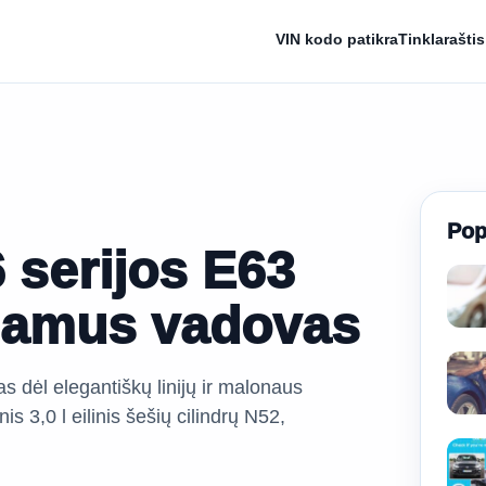
VIN kodo patikra
Tinklaraštis
Pop
serijos E63
šsamus vadovas
 dėl elegantiškų linijų ir malonaus
s 3,0 l eilinis šešių cilindrų N52,