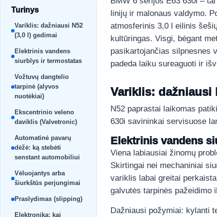
BMW 6 serijos E63 630i – tai
Turinys
linijų ir malonaus valdymo. P
atmosferinis 3,0 l eilinis šeši
Variklis: dažniausi N52
(3,0 l) gedimai
kultūringas. Visgi, bėgant met
pasikartojančias silpnesnes 
Elektrinis vandens
siurblys ir termostatas
padeda laiku sureaguoti ir iš
Vožtuvų dangtelio
tarpinė (alyvos
Variklis: dažniausi 
nuotėkiai)
N52 paprastai laikomas patiki
Ekscentrinio veleno
630i savininkai servisuose la
daviklis (Valvetronic)
Automatinė pavarų
Elektrinis vandens si
dėžė: ką stebėti
Viena labiausiai žinomų probl
senstant automobiliui
Skirtingai nei mechaniniai siur
Vėluojantys arba
variklis labai greitai perkais
šiurkštūs perjungimai
galvutės tarpinės pažeidimo i
Praslydimas (slipping)
Dažniausi požymiai: kylanti 
Elektronika: kai