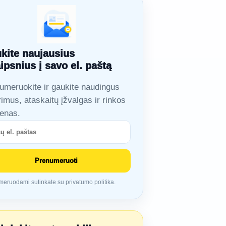
kite naujausius
aipsnius į savo el. paštą
umeruokite ir gaukite naudingus
rimus, ataskaitų įžvalgas ir rinkos
ienas.
Prenumeruoti
eruodami sutinkate su privatumo politika.