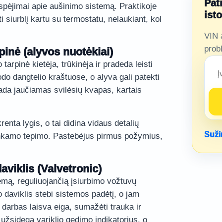
Pat
 įspėjimai apie aušinimo sistemą. Praktikoje
ist
siurblį kartu su termostatu, nelaukiant, kol
VIN 
prob
pinė (alyvos nuotėkiai)
arpinė kietėja, trūkinėja ir pradeda leisti
do dangtelio kraštuose, o alyva gali patekti
ada jaučiamas svilėsių kvapas, kartais
enta lygis, o tai didina vidaus detalių
Suži
ankamo tepimo. Pastebėjus pirmus požymius,
aviklis (Valvetronic)
emą, reguliuojančią įsiurbimo vožtuvų
 daviklis stebi sistemos padėtį, o jam
s darbas laisva eiga, sumažėti trauka ir
užsidega variklio gedimo indikatorius, o