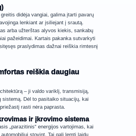
g)
greitis didėja vangiai, galima įtarti pavarų
ojinga lenkiant ar įsiliejant į srautą.
as arba užterštas alyvos kiekis, sankabų
iai pažeidimai. Kartais pakanka sutvarkyti
žsitęsęs praslydimas dažnai reiškia rimtesnį
mfortas reiškia daugiau
hitektūrą – ji valdo variklį, transmisiją,
sistemą. Dėl to pasitaiko situacijų, kai
 priežastį rasti nėra paprasta.
krovimas ir įkrovimo sistema
is „parazitinis“ energijos vartojimas, kai
automobiliui stovint. Tai gali lemti laidų