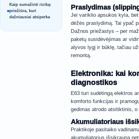
Kaip sumažinti riziką:
Praslydimas (slippin
priežiūra, kuri
Jei variklio apsukos kyla, bet 
dažniausiai atsiperka
dėžės praslydimą. Tai ypač pav
Dažnos priežastys – per maž
paketų susidėvėjimas ar vidin
alyvos lygį ir būklę, tačiau u
remontą.
Elektronika: kai ko
diagnostikos
E63 turi sudėtingą elektros arc
komforto funkcijas ir pramogų 
gedimas atrodo atsitiktinis, o
Akumuliatoriaus išsi
Praktikoje pasitaiko vadinamas
akumuliatorius išsikrauna net 