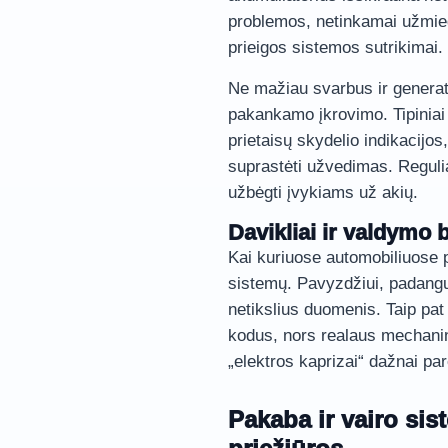
problemos, netinkamai užmie
prieigos sistemos sutrikimai.
Ne mažiau svarbus ir generat
pakankamo įkrovimo. Tipiniai 
prietaisų skydelio indikacijos,
suprastėti užvedimas. Reguli
užbėgti įvykiams už akių.
Davikliai ir valdymo 
Kai kuriuose automobiliuose pa
sistemų. Pavyzdžiui, padangų 
netikslius duomenis. Taip pat
kodus, nors realaus mechanini
„elektros kaprizai“ dažnai par
Pakaba ir vairo si