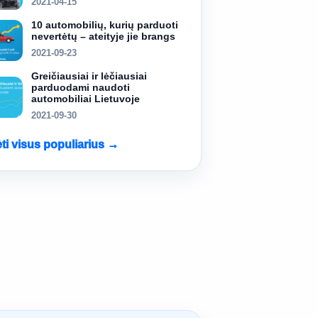
2021-04-15
10 automobilių, kurių parduoti
nevertėtų – ateityje jie brangs
2021-09-23
Greičiausiai ir lėčiausiai
parduodami naudoti
automobiliai Lietuvoje
2021-09-30
ėti visus populiarius →