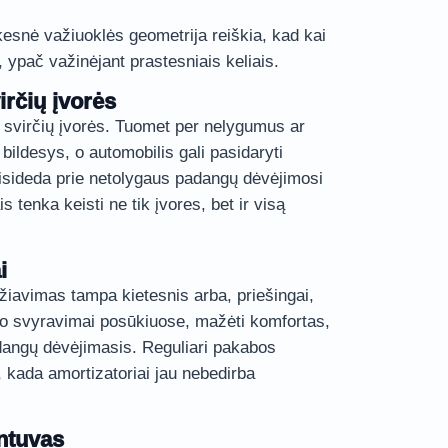
škesnė važiuoklės geometrija reiškia, kad kai
, ypač važinėjant prastesniais keliais.
irčių įvorės
svirčių įvorės. Tuomet per nelygumus ar
 bildesys, o automobilis gali pasidaryti
 prisideda prie netolygaus padangų dėvėjimosi
s tenka keisti ne tik įvores, bet ir visą
i
žiavimas tampa kietesnis arba, priešingai,
ulo svyravimai posūkiuose, mažėti komfortas,
adangų dėvėjimasis. Reguliari pakabos
i, kada amortizatoriai jau nebedirba
intuvas