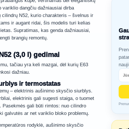
 prabangus kupė, vertinamas dėl elegantiškų
o variklio dangčiu dažniausiai dirba
ų cilindrų N52, kurio charakteris – švelnus ir
ams ir augant ridai, šis modelis turi kelias
Gau
vietas. Supratimas, kas genda dažniausiai,
str
vengti brangių remontų.
Pren
N52 (3,0 l) gedimai
pata
mu, tačiau yra keli mazgai, dėl kurių E63
nauj
nkosi dažniau.
urblys ir termostatas
emų – elektrinis aušinimo skysčio siurblys.
bliai, elektrinis gali sugesti staiga, o tuomet
Prenum
ta. Pasekmės gali būti rimtos: nuo cilindro
ki galvutės ar net variklio bloko problemų.
temperatūros rodyklė, aušinimo skysčio