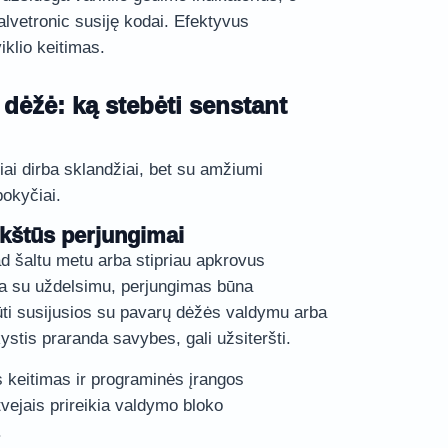
alvetronic susiję kodai. Efektyvus
klio keitimas.
dėžė: ką stebėti senstant
ai dirba sklandžiai, bet su amžiumi
pokyčiai.
rkštūs perjungimai
kad šaltu metu arba stipriau apkrovus
ia su uždelsimu, perjungimas būna
būti susijusios su pavarų dėžės valdymu arba
ystis praranda savybes, gali užsiteršti.
os keitimas ir programinės įrangos
tvejais prireikia valdymo bloko
.