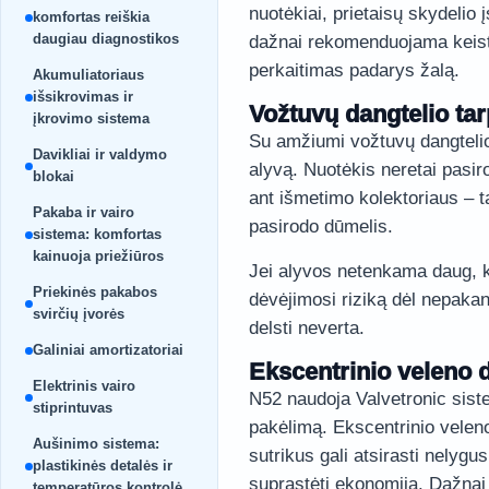
nuotėkiai, prietaisų skydelio
komfortas reiškia
daugiau diagnostikos
dažnai rekomenduojama keisti 
perkaitimas padarys žalą.
Akumuliatoriaus
išsikrovimas ir
Vožtuvų dangtelio tar
įkrovimo sistema
Su amžiumi vožtuvų dangtelio t
Davikliai ir valdymo
alyvą. Nuotėkis neretai pasiro
blokai
ant išmetimo kolektoriaus – t
Pakaba ir vairo
pasirodo dūmelis.
sistema: komfortas
kainuoja priežiūros
Jei alyvos netenkama daug, kr
Priekinės pakabos
dėvėjimosi riziką dėl nepak
svirčių įvorės
delsti neverta.
Galiniai amortizatoriai
Ekscentrinio veleno d
Elektrinis vairo
N52 naudoja Valvetronic sist
stiprintuvas
pakėlimą. Ekscentrinio veleno
Aušinimo sistema:
sutrikus gali atsirasti nelygu
plastikinės detalės ir
suprastėti ekonomija. Dažnai 
temperatūros kontrolė