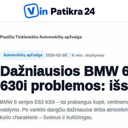
Pradžia
/
Tinklaraštis
/
Automobilių apžvalga
2026-02-08
6 min. skaitymas
Automobilių apžvalga
Dažniausios BMW 6 
630i problemos: i
BMW 6 serijos E63 630i – tai prabangus kupė, vertinamas
valdymo. Po variklio dangčiu dažniausiai dirba atmosferini
kurio charakteris – švelnus ir kultūringas.