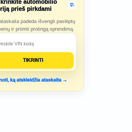
ikrinkite automobilio
oriją prieš pirkdami
ataskaita padeda išvengti paslėptų
lemų ir priimti protingą sprendimą.
noti, ką atskleidžia ataskaita →