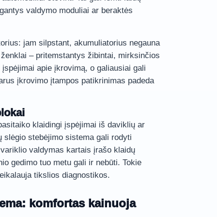
gantys valdymo moduliai ar beraktės
orius: jam silpstant, akumuliatorius negauna
ženklai – pritemstantys žibintai, mirksinčios
 įspėjimai apie įkrovimą, o galiausiai gali
arus įkrovimo įtampos patikrinimas padeda
blokai
sitaiko klaidingi įspėjimai iš daviklių ar
slėgio stebėjimo sistema gali rodyti
 variklio valdymas kartais įrašo klaidų
o gedimo tuo metu gali ir nebūti. Tokie
eikalauja tikslios diagnostikos.
stema: komfortas kainuoja