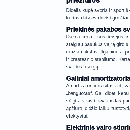
priežiūros
Didelis kupė svoris ir sporti
kurios detalės dėvisi greičiau
Priekinės pakabos sv
Dažna bėda – susidėvėjusios 
staigiau pasukus vairą girdisi
mažiau tikslus. Ilgainiui tai
ir prastesnio stabilumo. Kartai
svirties mazgą.
Galiniai amortizatoria
Amortizatoriams silpstant, va
„banguotas“. Gali didėti kėb
vėlgi atsirasti nevienodas p
apžiūra leidžia laiku nustatyt
efektyviai.
Elektrinis vairo stipr