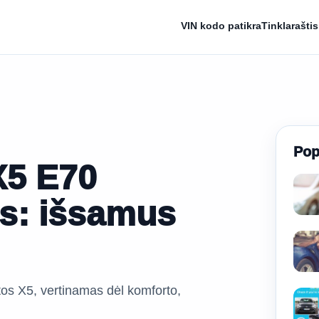
VIN kodo patikra
Tinklaraštis
Pop
X5 E70
s: išsamus
os X5, vertinamas dėl komforto,