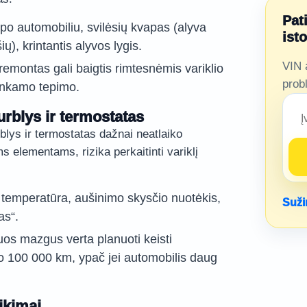
Pat
o automobiliu, svilėsių kvapas (alyva
ist
ų), krintantis alyvos lygis.
VIN 
remontas gali baigtis rimtesnėmis variklio
prob
nkamo tepimo.
urblys ir termostatas
lys ir termostatas dažnai neatlaiko
 elementams, rizika perkaitinti variklį
o temperatūra, aušinimo skysčio nuotėkis,
Suži
as“.
iuos mazgus verta planuoti keisti
 100 000 km, ypač jei automobilis daug
ikimai