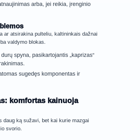
aujinimas arba, jei reikia, įrenginio
oblemos
 ar atsirakina pulteliu, kaltininkais dažnai
arba valdymo blokas.
 durų spyna, pasikartojantis „kaprizas“
trakinimas.
statomas sugedęs komponentas ir
as: komfortas kainuoja
 daug ką sužavi, bet kai kurie mazgai
io svorio.