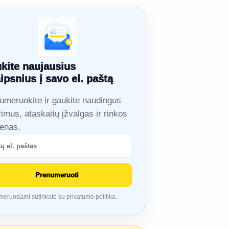
kite naujausius
aipsnius į savo el. paštą
umeruokite ir gaukite naudingus
rimus, ataskaitų įžvalgas ir rinkos
ienas.
Prenumeruoti
eruodami sutinkate su privatumo politika.