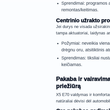
Sprendimai: programos atn
remontas/keitimas.
Centrinio užrakto pr
Jei durys ne visada užsirakina
tampa aktuatoriai, laidynas 
Požymiai: neveikia viena
drėgnu oru, atsitiktinis a
Sprendimas: tiksliai nu
keičiamas.
Pakaba ir vairavim
priežiūrą
X5 E70 valdymas ir komfortas
natūraliai dėvisi dėl automobil