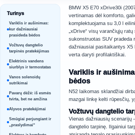
BMW X5 E70 xDrive30i (2007–
Turinys
vertinamas dėl komforto, gali
komplektuojama su 3,0 l eilini
Variklis ir aušinimas:
kur dažniausiai
„xDrive“ visų varančiųjų ratų
prasideda bėdos
sukonstruotas SUV pradeda ro
Vožtuvų dangtelio
dažniausiai pasitaikantys X5 
tarpinės pratekėjimas
verta daryti profilaktiškai.
Elektrinis vandens
siurblys ir termostatas
Variklis ir aušinim
Vanos solenoidų
bėdos
sutrikimai
N52 laikomas sklandžiai dirban
Pavarų dėžė: iš esmės
mazgai linkę kelti rūpesčių, y
tvirta, bet ne amžina
Alyvos pratekėjimai
Vožtuvų dangtelio ta
Vienas dažniausių scenarijų 
Smūgiai perjungiant ir
„praslydimai“
dangtelio tarpinę. Ilgainiui t
atsiranda tepalo prasisunkim
Elektros ir komforto