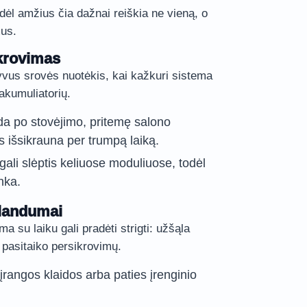
odėl amžius čia dažnai reiškia ne vieną, o
mus.
krovimas
vus srovės nuotėkis, kai kažkuri sistema
 akumuliatorių.
da po stovėjimo, pritemę salono
s išsikrauna per trumpą laiką.
 gali slėptis keliuose moduliuose, todėl
nka.
klandumai
a su laiku gali pradėti strigti: užšąla
 pasitaiko persikrovimų.
įrangos klaidos arba paties įrenginio