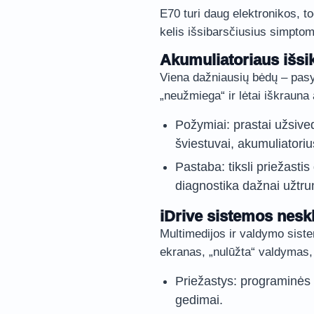
E70 turi daug elektronikos, t
kelis išsibarsčiusius simpto
Akumuliatoriaus išsi
Viena dažniausių bėdų – pasy
„neužmiega“ ir lėtai iškrauna
Požymiai: prastai užsive
šviestuvai, akumuliatoriu
Pastaba: tiksli priežastis
diagnostika dažnai užtru
iDrive sistemos nes
Multimedijos ir valdymo sistem
ekranas, „nulūžta“ valdymas,
Priežastys: programinės 
gedimai.