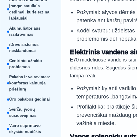
įranga: smulkūs
Požymiai: alyvos dėmės p
gedimai, kurie erzina
labiausiai
patenka ant karštų pavirši
Akumuliatoriaus
Kodėl svarbu: uždelstas 
išsikrovimas
problemomis dėl nepaka
iDrive sistemos
nesklandumai
Elektrinis vandens si
E70 modeliuose vandens siurb
Centrinio užrakto
problemos
didesnės ridos. Sugedus šiems
tampa reali.
Pakaba ir vairavimas:
komfortas kainuoja
Požymiai: kylanti varikli
priežiūrą
temperatūros „bangavim
Oro pakabos gedimai
Profilaktika: praktikoje š
Svirčių įvorių
prevenciškai maždaug po
susidėvėjimas
važinėja mieste.
Vairo stiprintuvo
skysčio nuotėkis
Vanos solenoidų sutr