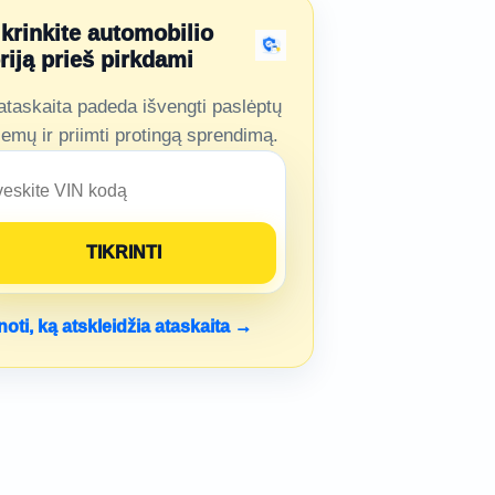
ikrinkite automobilio
oriją prieš pirkdami
ataskaita padeda išvengti paslėptų
lemų ir priimti protingą sprendimą.
noti, ką atskleidžia ataskaita →