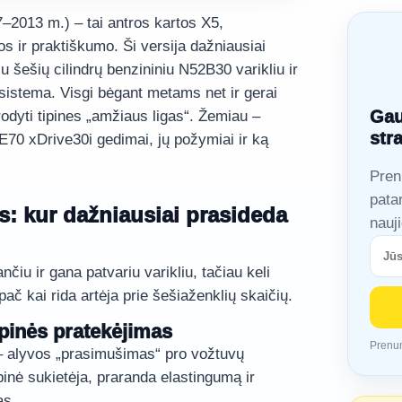
2013 m.) – tai antros kartos X5,
os ir praktiškumo. Ši versija dažniausiai
u šešių cilindrų benzininiu N52B30 varikliu ir
 sistema. Visgi bėgant metams net ir gerai
Gau
dyti tipines „amžiaus ligas“. Žemiau –
str
E70 xDrive30i gedimai, jų požymiai ir ką
Pren
pata
as: kur dažniausiai prasideda
nauj
čiu ir gana patvariu varikliu, tačiau keli
pač kai rida artėja prie šešiaženklių skaičių.
rpinės pratekėjimas
Prenum
– alyvos „prasimušimas“ pro vožtuvų
arpinė sukietėja, praranda elastingumą ir
as.