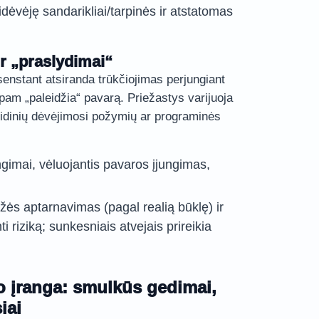
dėvėję sandarikliai/tarpinės ir atstatomas
ir „praslydimai“
enstant atsiranda trūkčiojimas perjungiant
am „paleidžia“ pavarą. Priežastys varijuoja
vidinių dėvėjimosi požymių ar programinės
gimai, vėluojantis pavaros įjungimas,
žės aptarnavimas (pagal realią būklę) ir
i riziką; sunkesniais atvejais prireikia
to įranga: smulkūs gedimai,
iai