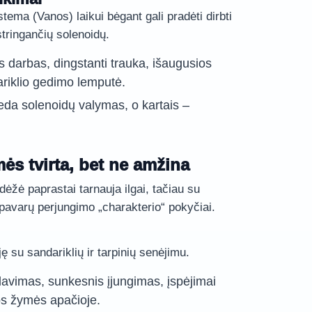
ema (Vanos) laikui bėgant gali pradėti dirbti
 stringančių solenoidų.
s darbas, dingstanti trauka, išaugusios
riklio gedimo lemputė.
da solenoidų valymas, o kartais –
ės tvirta, bet ne amžina
dėžė paprastai tarnauja ilgai, tačiau su
pavarų perjungimo „charakterio“ pokyčiai.
ę su sandariklių ir tarpinių senėjimu.
avimas, sunkesnis įjungimas, įspėjimai
vos žymės apačioje.