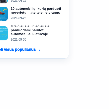
2021-04-15
10 automobilių, kurių parduoti
nevertėtų – ateityje jie brangs
2021-09-23
Greičiausiai ir lėčiausiai
parduodami naudoti
automobiliai Lietuvoje
2021-09-30
ėti visus populiarius →