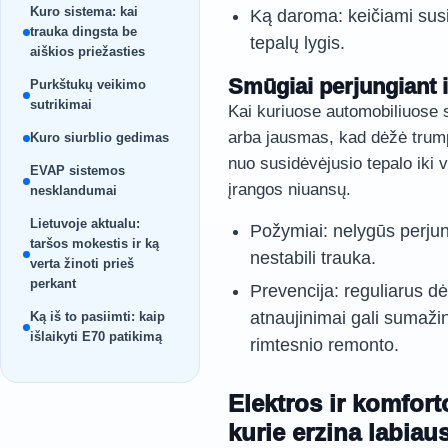
Kuro sistema: kai
Ką daroma: keičiami susi
trauka dingsta be
tepalų lygis.
aiškios priežasties
Smūgiai perjungiant 
Purkštukų veikimo
sutrikimai
Kai kuriuose automobiliuose s
arba jausmas, kad dėžė trump
Kuro siurblio gedimas
nuo susidėvėjusio tepalo iki 
EVAP sistemos
įrangos niuansų.
nesklandumai
Lietuvoje aktualu:
Požymiai: nelygūs perjun
taršos mokestis ir ką
nestabili trauka.
verta žinoti prieš
perkant
Prevencija: reguliarus dė
atnaujinimai gali sumažint
Ką iš to pasiimti: kaip
išlaikyti E70 patikimą
rimtesnio remonto.
Elektros ir komfor
kurie erzina labiaus