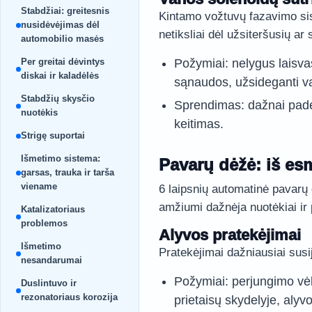
Stabdžiai: greitesnis
Kintamo vožtuvų fazavimo sist
nusidėvėjimas dėl
netiksliai dėl užsiteršusių ar
automobilio masės
Per greitai dėvintys
Požymiai: nelygus laisva
diskai ir kaladėlės
sąnaudos, užsideganti va
Stabdžių skysčio
Sprendimas: dažnai pade
nuotėkis
keitimas.
Strigę suportai
Išmetimo sistema:
Pavarų dėžė: iš esm
garsas, trauka ir tarša
viename
6 laipsnių automatinė pavarų 
amžiumi dažnėja nuotėkiai ir 
Katalizatoriaus
problemos
Alyvos pratekėjimai
Išmetimo
Pratekėjimai dažniausiai susij
nesandarumai
Požymiai: perjungimo vėl
Duslintuvo ir
rezonatoriaus korozija
prietaisų skydelyje, aly