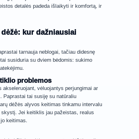
eistos detalės padeda išlaikyti ir komfortą, ir
dėžė: kur dažniausiai
rastai tarnauja neblogai, tačiau didesnę
retai susiduria su dviem bėdomis: sukimo
ratekėjimu.
iklio problemos
s akseleruojant, vėluojantys perjungimai ar
 Paprastai tai susiję su natūraliu
varų dėžės alyvos keitimas tinkamu intervalu
kystį. Jei keitiklis jau pažeistas, realus
jo keitimas.