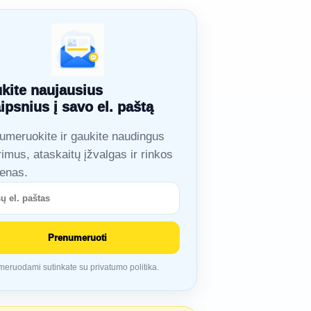
kite naujausius
aipsnius į savo el. paštą
umeruokite ir gaukite naudingus
rimus, ataskaitų įžvalgas ir rinkos
ienas.
Prenumeruoti
eruodami sutinkate su privatumo politika.