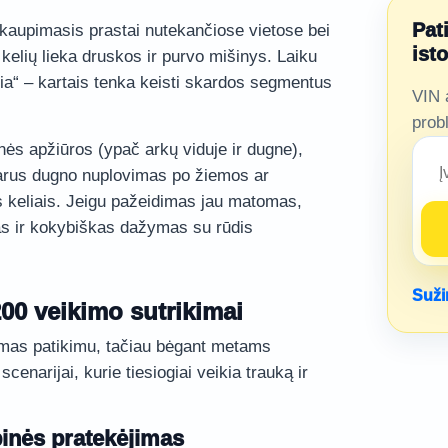
Pat
kaupimasis prastai nutekančiose vietose bei
ist
 kelių lieka druskos ir purvo mišinys. Laiku
ia“ – kartais tenka keisti skardos segmentus
VIN 
prob
inės apžiūros (ypač arkų viduje ir dugne),
iarus dugno nuplovimas po žiemos ar
 keliais. Jeigu pažeidimas jau matomas,
s ir kokybiškas dažymas su rūdis
Suži
 200 veikimo sutrikimai
omas patikimu, tačiau bėgant metams
scenarijai, kurie tiesiogiai veikia trauką ir
pinės pratekėjimas