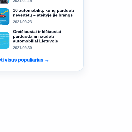
2021-04-15
10 automobilių, kurių parduoti
nevertėtų – ateityje jie brangs
2021-09-23
Greičiausiai ir lėčiausiai
parduodami naudoti
automobiliai Lietuvoje
2021-09-30
ėti visus populiarius →