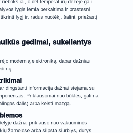
 riebokšliai, o dėl temperatūrų dėžėje gali
alyvos lygis lemia perkaitimą ir prastesnį
ikrinti lygį ir, radus nuotėkį, šalinti priežastį
mulkūs gedimai, sukeliantys
ėjo modernią elektroniką, dabar dažniau
edimų.
trikimai
ar dingstanti informacija dažnai siejama su
mponentais. Priklausomai nuo būklės, galima
kalingas dalis) arba keisti mazgą.
oblemos
delyje dažnai priklauso nuo vakuuminės
kių žarnelėse arba silpsta siurblys, durys