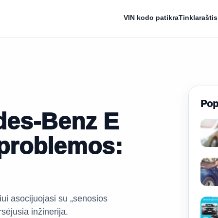
VIN kodo patikra
Tinklaraštis
Pop
des-Benz E
 problemos:
i asocijuojasi su „senosios
sėjusia inžinerija.