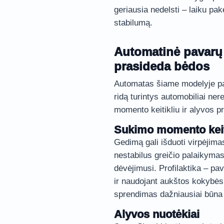
geriausia nedelsti – laiku pak
stabilumą.
Automatinė pavarų 
prasideda bėdos
Automatas šiame modelyje pap
ridą turintys automobiliai ne
momento keitikliu ir alyvos p
Sukimo momento keit
Gedimą gali išduoti virpėjima
nestabilus greičio palaikymas.
dėvėjimusi. Profilaktika – pa
ir naudojant aukštos kokybės s
sprendimas dažniausiai būna 
Alyvos nuotėkiai