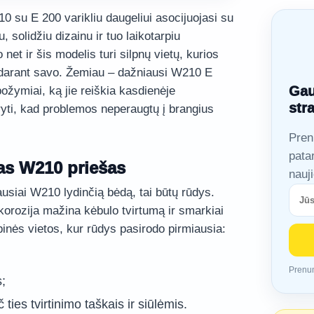
su E 200 varikliu daugeliui asocijuojasi su
 solidžiu dizainu ir tuo laikotarpiu
o net ir šis modelis turi silpnų vietų, kurios
 darant savo. Žemiau – dažniausi W210 E
Gau
ožymiai, ką jie reiškia kasdienėje
str
aryti, kad problemos neperaugtų į brangius
Pren
pata
ias W210 priešas
nauj
iausiai W210 lydinčią bėdą, tai būtų rūdys.
 korozija mažina kėbulo tvirtumą ir smarkiai
inės vietos, kur rūdys pasirodo pirmiausia:
Prenum
s;
ties tvirtinimo taškais ir siūlėmis.