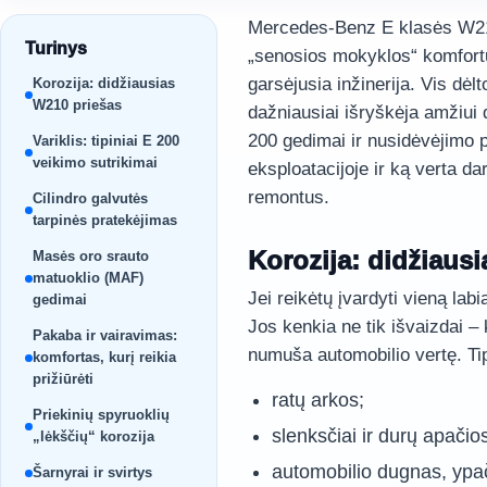
Mercedes-Benz E klasės W210 
Turinys
„senosios mokyklos“ komfortu,
garsėjusia inžinerija. Vis dėlt
Korozija: didžiausias
W210 priešas
dažniausiai išryškėja amžiui
200 gedimai ir nusidėvėjimo p
Variklis: tipiniai E 200
veikimo sutrikimai
eksploatacijoje ir ką verta d
remontus.
Cilindro galvutės
tarpinės pratekėjimas
Korozija: didžiaus
Masės oro srauto
matuoklio (MAF)
Jei reikėtų įvardyti vieną lab
gedimai
Jos kenkia ne tik išvaizdai –
Pakaba ir vairavimas:
numuša automobilio vertę. Tip
komfortas, kurį reikia
prižiūrėti
ratų arkos;
Priekinių spyruoklių
slenksčiai ir durų apačio
„lėkščių“ korozija
automobilio dugnas, ypač 
Šarnyrai ir svirtys