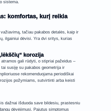
mo sistema.
s: komfortas, kurį reikia
ažiavimą, tačiau pakabos detalės, kaip ir
, ilgainiui dėvisi. Yra dvi sritys, kurias
„lėkščių“ korozija
atramos gali rūdyti, o stipriai pažeidus –
 tai susiję su pakabos geometrija ir
plioriuose rekomenduojama periodiškai
orozijos požymiams, sutvirtinti arba keisti
is dažnai išduoda save bildesiu, prastesniu
padangų dėvėjimusi. Pajutus simptomus