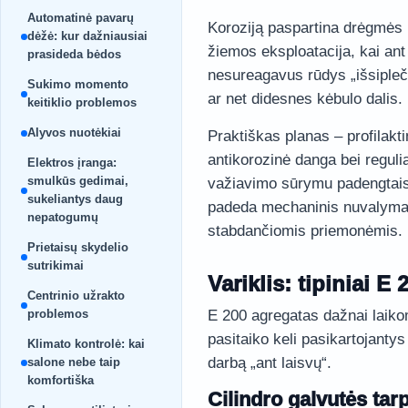
Automatinė pavarų
Koroziją paspartina drėgmės 
dėžė: kur dažniausiai
žiemos eksploatacija, kai ant
prasideda bėdos
nesureagavus rūdys „išsipleč
Sukimo momento
ar net didesnes kėbulo dalis.
keitiklio problemos
Alyvos nuotėkiai
Praktiškas planas – profilakt
antikorozinė danga bei regul
Elektros įranga:
smulkūs gedimai,
važiavimo sūrymu padengtais
sukeliantys daug
padeda mechaninis nuvalyma
nepatogumų
stabdančiomis priemonėmis.
Prietaisų skydelio
sutrikimai
Variklis: tipiniai E
Centrinio užrakto
problemos
E 200 agregatas dažnai laik
pasitaiko keli pasikartojantys 
Klimato kontrolė: kai
darbą „ant laisvų“.
salone nebe taip
komfortiška
Cilindro galvutės tar