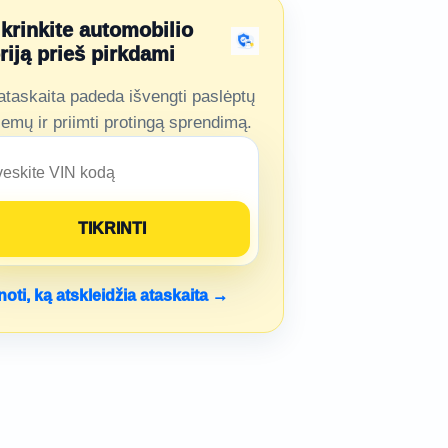
ikrinkite automobilio
oriją prieš pirkdami
ataskaita padeda išvengti paslėptų
lemų ir priimti protingą sprendimą.
noti, ką atskleidžia ataskaita →