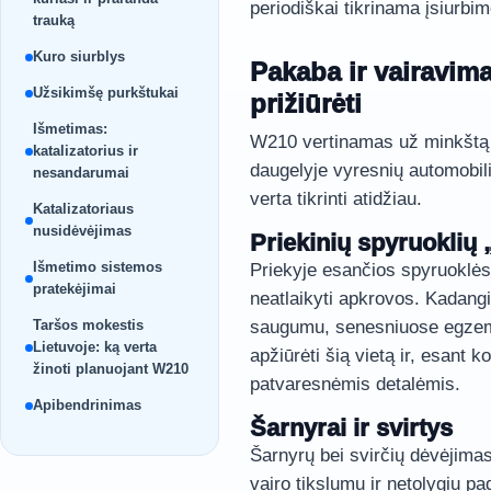
periodiškai tikrinama įsiurbi
trauką
Kuro siurblys
Pakaba ir vairavima
Užsikimšę purkštukai
prižiūrėti
Išmetimas:
W210 vertinamas už minkštą v
katalizatorius ir
daugelyje vyresnių automobilių
nesandarumai
verta tikrinti atidžiau.
Katalizatoriaus
nusidėvėjimas
Priekinių spyruoklių 
Išmetimo sistemos
Priekyje esančios spyruoklės 
pratekėjimai
neatlaikyti apkrovos. Kadangi
Taršos mokestis
saugumu, senesniuose egzem
Lietuvoje: ką verta
apžiūrėti šią vietą ir, esant k
žinoti planuojant W210
patvaresnėmis detalėmis.
Apibendrinimas
Šarnyrai ir svirtys
Šarnyrų bei svirčių dėvėjimas
vairo tikslumu ir netolygiu 