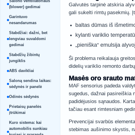
Salono ventiliatoriaus
Galvutės tarpinė atskiria aly
(blower) gedimai
gali sukelti rimtų pasekmių. Į
Garintuvo
nesandarumas
baltas dūmas iš išmetim
Stabdžiai: dažni, bet
kylanti variklio temperat
lengviau suvaldomi
„pieniška“ emulsija alyvo
gedimai
Stabdžių žibintų
Ši problema reikalauja greitos
jungiklis
didelių variklio remonto darbų
ABS davikliai
Masės oro srauto ma
Saloną sendina laikas:
MAF sensorius padeda valdyti
sėdynės ir panelė
sugedus, dažnai pasireiškia n
Odinės sėdynės
padidėjusios sąnaudos. Kart
Prietaisų panelės
tačiau esant rimtesniam gedim
įtrūkimai
Prevencijai svarbūs elementar
Kuro sistema: kai
automobilis sunkiau
stebimas aušinimo skystis, n
kuriasi ir praranda