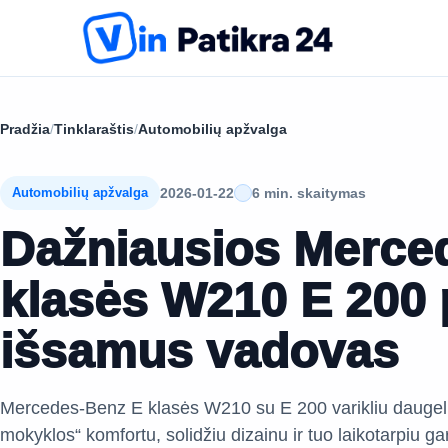
Pradžia
/
Tinklaraštis
/
Automobilių apžvalga
2026-01-22
6 min. skaitymas
Automobilių apžvalga
Dažniausios Merce
klasės W210 E 200
išsamus vadovas
Mercedes-Benz E klasės W210 su E 200 varikliu daugeliu
mokyklos“ komfortu, solidžiu dizainu ir tuo laikotarpiu gar