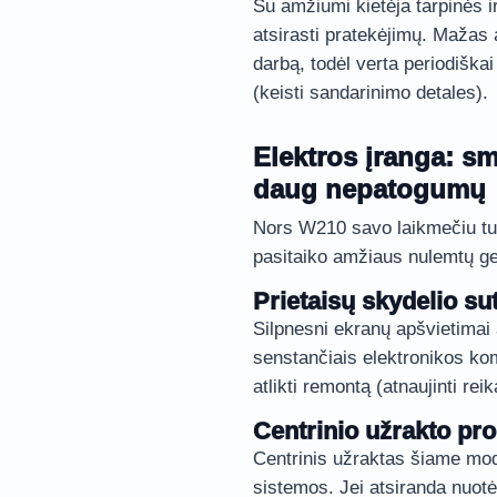
Su amžiumi kietėja tarpinės ir
atsirasti pratekėjimų. Mažas 
darbą, todėl verta periodiškai t
(keisti sandarinimo detales).
Elektros įranga: s
daug nepatogumų
Nors W210 savo laikmečiu tur
pasitaiko amžiaus nulemtų g
Prietaisų skydelio su
Silpnesni ekranų apšvietimai 
senstančiais elektronikos ko
atlikti remontą (atnaujinti rei
Centrinio užrakto pr
Centrinis užraktas šiame mo
sistemos. Jei atsiranda nuotė