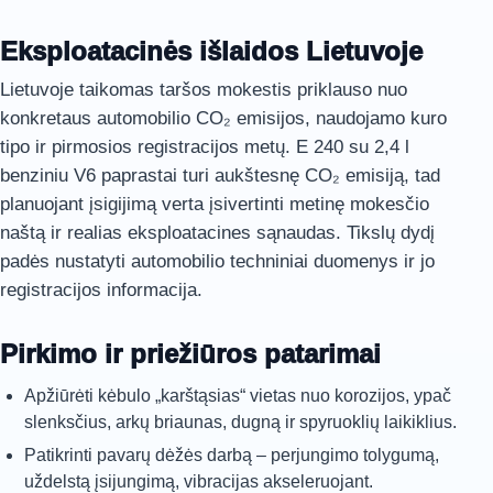
Eksploatacinės išlaidos Lietuvoje
Lietuvoje taikomas taršos mokestis priklauso nuo
konkretaus automobilio CO₂ emisijos, naudojamo kuro
tipo ir pirmosios registracijos metų. E 240 su 2,4 l
benziniu V6 paprastai turi aukštesnę CO₂ emisiją, tad
planuojant įsigijimą verta įsivertinti metinę mokesčio
naštą ir realias eksploatacines sąnaudas. Tikslų dydį
padės nustatyti automobilio techniniai duomenys ir jo
registracijos informacija.
Pirkimo ir priežiūros patarimai
Apžiūrėti kėbulo „karštąsias“ vietas nuo korozijos, ypač
slenksčius, arkų briaunas, dugną ir spyruoklių laikiklius.
Patikrinti pavarų dėžės darbą – perjungimo tolygumą,
uždelstą įsijungimą, vibracijas akseleruojant.