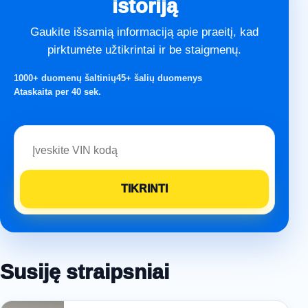
istoriją
Gaukite išsamią informaciją apie praeitį, kad
pirktumėte užtikrintai ir be staigmenų.
1000+ duomenų šaltinių
45+ šalių duomenys
Ataskaita per 40 sek.
Susiję straipsniai