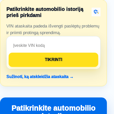
Patikrinkite automobilio istoriją
prieš pirkdami
VIN ataskaita padeda išvengti paslėptų problemų
ir priimti protingą sprendimą.
Sužinoti, ką atskleidžia ataskaita →
Patikrinkite automobilio