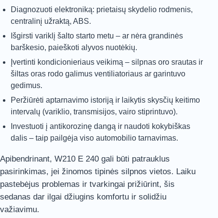
Diagnozuoti elektroniką: prietaisų skydelio rodmenis,
centralinį užraktą, ABS.
Išgirsti variklį šalto starto metu – ar nėra grandinės
barškesio, paieškoti alyvos nuotėkių.
Įvertinti kondicionieriaus veikimą – silpnas oro srautas ir
šiltas oras rodo galimus ventiliatoriaus ar garintuvo
gedimus.
Peržiūrėti aptarnavimo istoriją ir laikytis skysčių keitimo
intervalų (variklio, transmisijos, vairo stiprintuvo).
Investuoti į antikorozinę dangą ir naudoti kokybiškas
dalis – taip pailgėja viso automobilio tarnavimas.
Apibendrinant, W210 E 240 gali būti patrauklus
pasirinkimas, jei žinomos tipinės silpnos vietos. Laiku
pastebėjus problemas ir tvarkingai prižiūrint, šis
sedanas dar ilgai džiugins komfortu ir solidžiu
važiavimu.