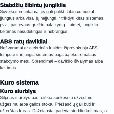
Stabdžių žibintų jungiklis
Suveikęs netinkamai jis gali palikti žibintus nuolat
įjungtus arba visai jų neįjungti ir trikdyti kitas sistemas,
pvz., pastovaus greičio palaikymą. Laimei, jungiklio
keitimas nesudėtingas ir nebrangus.
ABS ratų davikliai
Nešvarumai ar elektrinės klaidos išprovokuoja ABS
lemputę ir išjungia sistemos pagalbą ekstremalaus
stabdymo metu. Sprendimai – daviklio išvalymas arba
keitimas.
Kuro sistema
Kuro siurblys
Silpnas siurblys pasireiškia sunkesniu užvedimu,
užgesimu arba galios stoka. Priežasčių gali būti ir
užterštas kuras. Dažniausiai padeda siurblio keitimas, o