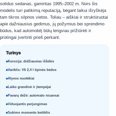
solidus sedanas, gamintas 1995–2002 m. Nors šis
modelis turi patikimą reputaciją, bėgant laikui išryškėja
tam tikros silpnos vietos. Toliau – aiškiai ir struktūruotai
apie dažniausius gedimus, jų požymius bei sprendimo
būdus, kad automobilį būtų lengviau prižiūrėti ir
protingai įvertinti prieš perkant.
Turinys
Korozija: didžiausias iššūkis
Variklis: V6 2,4 l tipinės bėdos
Alyvos nuotėkiai
Laiko grandinė ir įtempėjai
Pavarų dėžė: automato niuansai
Vėluojantis perjungimas
Sukimo momento keitiklis