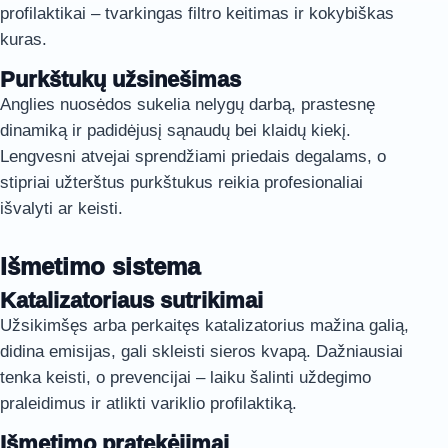
profilaktikai – tvarkingas filtro keitimas ir kokybiškas
kuras.
Purkštukų užsinešimas
Anglies nuosėdos sukelia nelygų darbą, prastesnę
dinamiką ir padidėjusį sąnaudų bei klaidų kiekį.
Lengvesni atvejai sprendžiami priedais degalams, o
stipriai užterštus purkštukus reikia profesionaliai
išvalyti ar keisti.
Išmetimo sistema
Katalizatoriaus sutrikimai
Užsikimšęs arba perkaitęs katalizatorius mažina galią,
didina emisijas, gali skleisti sieros kvapą. Dažniausiai
tenka keisti, o prevencijai – laiku šalinti uždegimo
praleidimus ir atlikti variklio profilaktiką.
Išmetimo pratekėjimai