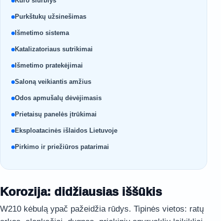
Kuro siurblys
Purkštukų užsinešimas
Išmetimo sistema
Katalizatoriaus sutrikimai
Išmetimo pratekėjimai
Saloną veikiantis amžius
Odos apmušalų dėvėjimasis
Prietaisų panelės įtrūkimai
Eksploatacinės išlaidos Lietuvoje
Pirkimo ir priežiūros patarimai
Korozija: didžiausias iššūkis
W210 kėbulą ypač pažeidžia rūdys. Tipinės vietos: ratų