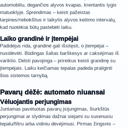
automobiliu, degančios alyvos kvapas, krentantis lygis
matuoklyje. Sprendimas – keisti pažeistas
tarpines/riebokšlius ir laikytis alyvos keitimo intervalų,
kad nuotėkiai būtų pastebėti laiku.
Laiko grandinė ir įtempėjai
Padidėjus rida, grandinė gali išsitęsti, o įtempėjai –
nusidėvėti. Būdingas šaltas barškesys ar caksėjimas iš
variklio. Delsti pavojinga – prireikus keisti grandinę su
įtempėjais. Laiku keičiamas tepalas padeda prailginti
šios sistemos tarnybą.
Pavarų dėžė: automato niuansai
Vėluojantis perjungimas
Juntamas pavėluotas pavarų įsijungimas, šiurkštūs
perjungimai ar slydimas dažnai siejami su susenusiu
tepalu/filtru arba vidiniu dėvėjimusi. Pirmas žingsnis –