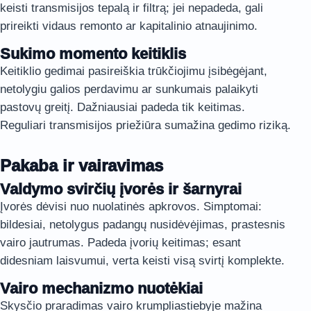
keisti transmisijos tepalą ir filtrą; jei nepadeda, gali
prireikti vidaus remonto ar kapitalinio atnaujinimo.
Sukimo momento keitiklis
Keitiklio gedimai pasireiškia trūkčiojimu įsibėgėjant,
netolygiu galios perdavimu ar sunkumais palaikyti
pastovų greitį. Dažniausiai padeda tik keitimas.
Reguliari transmisijos priežiūra sumažina gedimo riziką.
Pakaba ir vairavimas
Valdymo svirčių įvorės ir šarnyrai
Įvorės dėvisi nuo nuolatinės apkrovos. Simptomai:
bildesiai, netolygus padangų nusidėvėjimas, prastesnis
vairo jautrumas. Padeda įvorių keitimas; esant
didesniam laisvumui, verta keisti visą svirtį komplekte.
Vairo mechanizmo nuotėkiai
Skysčio praradimas vairo krumpliastiebyje mažina