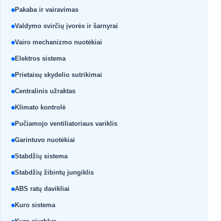
Pakaba ir vairavimas
Valdymo svirčių įvorės ir šarnyrai
Vairo mechanizmo nuotėkiai
Elektros sistema
Prietaisų skydelio sutrikimai
Centralinis užraktas
Klimato kontrolė
Pučiamojo ventiliatoriaus variklis
Garintuvo nuotėkiai
Stabdžių sistema
Stabdžių žibintų jungiklis
ABS ratų davikliai
Kuro sistema