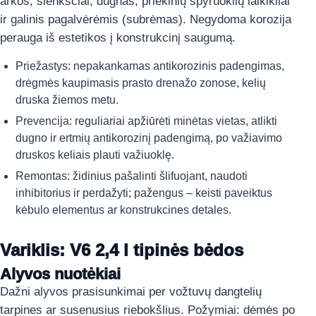
arkos, slenksčiai, dugnas, priekinių spyruoklių laikikliai
ir galinis pagalvėrėmis (subrėmas). Negydoma korozija
perauga iš estetikos į konstrukcinį saugumą.
Priežastys: nepakankamas antikorozinis padengimas,
drėgmės kaupimasis prasto drenažo zonose, kelių
druska žiemos metu.
Prevencija: reguliariai apžiūrėti minėtas vietas, atlikti
dugno ir ertmių antikorozinį padengimą, po važiavimo
druskos keliais plauti važiuoklę.
Remontas: židinius pašalinti šlifuojant, naudoti
inhibitorius ir perdažyti; pažengus – keisti paveiktus
kėbulo elementus ar konstrukcines detales.
Variklis: V6 2,4 l tipinės bėdos
Alyvos nuotėkiai
Dažni alyvos prasisunkimai per vožtuvų dangtelių
tarpines ar susenusius riebokšlius. Požymiai: dėmės po