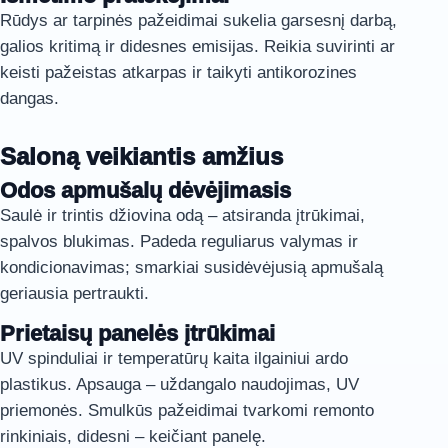
Rūdys ar tarpinės pažeidimai sukelia garsesnį darbą,
galios kritimą ir didesnes emisijas. Reikia suvirinti ar
keisti pažeistas atkarpas ir taikyti antikorozines
dangas.
Saloną veikiantis amžius
Odos apmušalų dėvėjimasis
Saulė ir trintis džiovina odą – atsiranda įtrūkimai,
spalvos blukimas. Padeda reguliarus valymas ir
kondicionavimas; smarkiai susidėvėjusią apmušalą
geriausia pertraukti.
Prietaisų panelės įtrūkimai
UV spinduliai ir temperatūrų kaita ilgainiui ardo
plastikus. Apsauga – uždangalo naudojimas, UV
priemonės. Smulkūs pažeidimai tvarkomi remonto
rinkiniais, didesni – keičiant panelę.