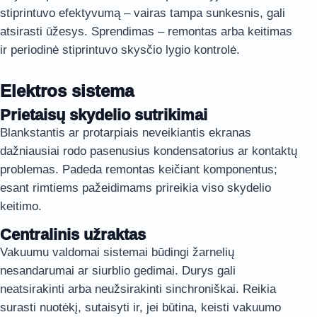
stiprintuvo efektyvumą – vairas tampa sunkesnis, gali
atsirasti ūžesys. Sprendimas – remontas arba keitimas
ir periodinė stiprintuvo skysčio lygio kontrolė.
Elektros sistema
Prietaisų skydelio sutrikimai
Blankstantis ar protarpiais neveikiantis ekranas
dažniausiai rodo pasenusius kondensatorius ar kontaktų
problemas. Padeda remontas keičiant komponentus;
esant rimtiems pažeidimams prireikia viso skydelio
keitimo.
Centralinis užraktas
Vakuumu valdomai sistemai būdingi žarnelių
nesandarumai ar siurblio gedimai. Durys gali
neatsirakinti arba neužsirakinti sinchroniškai. Reikia
surasti nuotėkį, sutaisyti ir, jei būtina, keisti vakuumo