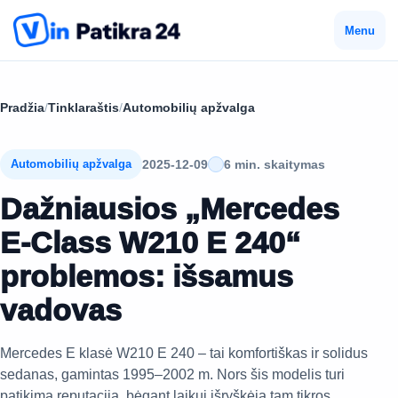
Menu
Pradžia
/
Tinklaraštis
/
Automobilių apžvalga
2025-12-09
6 min. skaitymas
Automobilių apžvalga
Dažniausios „Mercedes
E-Class W210 E 240“
problemos: išsamus
vadovas
Mercedes E klasė W210 E 240 – tai komfortiškas ir solidus
sedanas, gamintas 1995–2002 m. Nors šis modelis turi
patikimą reputaciją, bėgant laikui išryškėja tam tikros