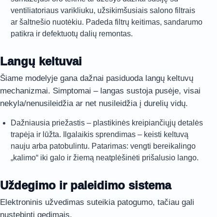
ventiliatoriaus varikliuku, užsikimšusiais salono filtrais
ar šaltnešio nuotėkiu. Padeda filtrų keitimas, sandarumo
patikra ir defektuotų dalių remontas.
Langų keltuvai
Šiame modelyje gana dažnai pasiduoda langų keltuvų
mechanizmai. Simptomai – langas sustoja pusėje, visai
nekyla/nenusileidžia ar net nusileidžia į durelių vidų.
Dažniausia priežastis – plastikinės kreipiančiųjų detalės
trapėja ir lūžta. Ilgalaikis sprendimas – keisti keltuvą
nauju arba patobulintu. Patarimas: vengti bereikalingo
„kalimo“ iki galo ir žiemą neatplėšinėti prišalusio lango.
Uždegimo ir paleidimo sistema
Elektroninis užvedimas suteikia patogumo, tačiau gali
nustebinti gedimais.