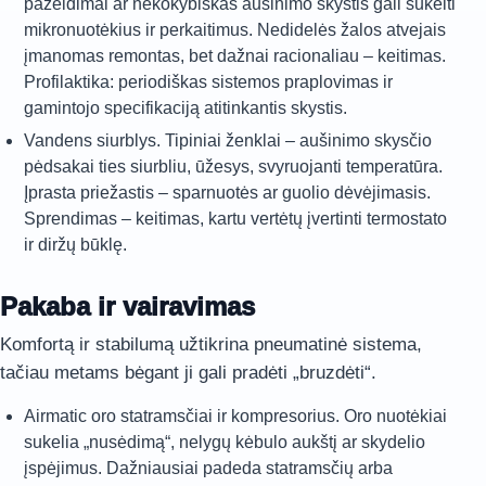
pažeidimai ar nekokybiškas aušinimo skystis gali sukelti
mikronuotėkius ir perkaitimus. Nedidelės žalos atvejais
įmanomas remontas, bet dažnai racionaliau – keitimas.
Profilaktika: periodiškas sistemos praplovimas ir
gamintojo specifikaciją atitinkantis skystis.
Vandens siurblys. Tipiniai ženklai – aušinimo skysčio
pėdsakai ties siurbliu, ūžesys, svyruojanti temperatūra.
Įprasta priežastis – sparnuotės ar guolio dėvėjimasis.
Sprendimas – keitimas, kartu vertėtų įvertinti termostato
ir diržų būklę.
Pakaba ir vairavimas
Komfortą ir stabilumą užtikrina pneumatinė sistema,
tačiau metams bėgant ji gali pradėti „bruzdėti“.
Airmatic oro statramsčiai ir kompresorius. Oro nuotėkiai
sukelia „nusėdimą“, nelygų kėbulo aukštį ar skydelio
įspėjimus. Dažniausiai padeda statramsčių arba