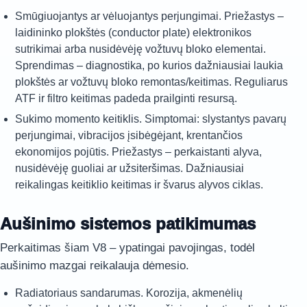
Smūgiuojantys ar vėluojantys perjungimai. Priežastys –
laidininko plokštės (conductor plate) elektronikos
sutrikimai arba nusidėvėję vožtuvų bloko elementai.
Sprendimas – diagnostika, po kurios dažniausiai laukia
plokštės ar vožtuvų bloko remontas/keitimas. Reguliarus
ATF ir filtro keitimas padeda prailginti resursą.
Sukimo momento keitiklis. Simptomai: slystantys pavarų
perjungimai, vibracijos įsibėgėjant, krentančios
ekonomijos pojūtis. Priežastys – perkaistanti alyva,
nusidėvėję guoliai ar užsiteršimas. Dažniausiai
reikalingas keitiklio keitimas ir švarus alyvos ciklas.
Aušinimo sistemos patikimumas
Perkaitimas šiam V8 – ypatingai pavojingas, todėl
aušinimo mazgai reikalauja dėmesio.
Radiatoriaus sandarumas. Korozija, akmenėlių