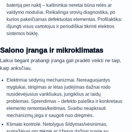
bateriją per naktį – kaltininkai neretai būna relės ar
valdymo moduliai. Reikalinga srovių diagnostika, po
kurios pakeičiamas defektuotas elementas. Profilaktika:
išjungti visus vartotojus ir periodiškai tikrinti elektros
sistemos būklę.
Salono įranga ir mikroklimatas
Laikui bėgant prabangi įranga gali pradėti veikti ne taip,
kaip anksčiau.
Elektriniai sėdynių mechanizmai. Nereaguojantys
mygtukai, strigimas ar lėtas judėjimas dažnai rodo
nusidėvėjusius varikliukus, jungiklius ar laidų
problemas. Sprendimas – defekto paieška ir konkretaus
elemento remontas/keitimas. Svarbu neapkrauti
mechanizmų jėga ir saugoti nuo drėgmės.
Klimato kontrolė. Netolygus šildymas/vėsinimas,
sumažėjusi oro tėkmė ar ūžesys dažnai susiję su