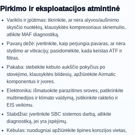
Pirkimo ir eksploatacijos atmintinė
Variklis ir įpūtimas: tikrinkite, ar nėra alyvos/aušinimo
skysčio nuotėkių, klausykitės kompresoriaus skriemulio,
atlikite MAF diagnostiką.
Pavarų dėžė: įvertinkite, kaip perjungia pavaras, ar nėra
slydimo ar vibracijų; pasidomėkite, kada keistas ATF ir
filtras.
Pakaba: stebėkite kėbulo aukščio pokyčius po
stovėjimo, klausykitės bildesių, apžiūrėkite Airmatic
komponentus ir įvores.
Elektronika: išmatuokite parazitines sroves, patikrinkite
multimedijos ir klimato valdymą, įsitikinkite raktelio ir
EIS veikimu.
Stabdžiai: įvertinkite SBC sistemos darbą, atlikite
diagnostiką, jei yra įspėjimų.
Kėbulas: nuodugniai apžiūrėkite tipines korozijos vietas,