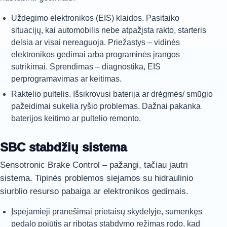
Uždegimo elektronikos (EIS) klaidos. Pasitaiko
situacijų, kai automobilis nebe atpažįsta rakto, starteris
delsia ar visai nereaguoja. Priežastys – vidinės
elektronikos gedimai arba programinės įrangos
sutrikimai. Sprendimas – diagnostika, EIS
perprogramavimas ar keitimas.
Raktelio pultelis. Išsikrovusi baterija ar drėgmės/ smūgio
pažeidimai sukelia ryšio problemas. Dažnai pakanka
baterijos keitimo ar pultelio remonto.
SBC stabdžių sistema
Sensotronic Brake Control – pažangi, tačiau jautri
sistema. Tipinės problemos siejamos su hidraulinio
siurblio resurso pabaiga ar elektronikos gedimais.
Įspėjamieji pranešimai prietaisų skydelyje, sumenkęs
pedalo pojūtis ar ribotas stabdymo režimas rodo, kad