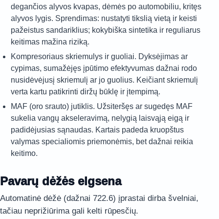
degančios alyvos kvapas, dėmės po automobiliu, kritęs
alyvos lygis. Sprendimas: nustatyti tikslią vietą ir keisti
pažeistus sandariklius; kokybiška sintetika ir reguliarus
keitimas mažina riziką.
Kompresoriaus skriemulys ir guoliai. Dyksėjimas ar
cypimas, sumažėjęs įpūtimo efektyvumas dažnai rodo
nusidėvėjusį skriemulį ar jo guolius. Keičiant skriemulį
verta kartu patikrinti diržų būklę ir įtempimą.
MAF (oro srauto) jutiklis. Užsiteršęs ar sugedęs MAF
sukelia vangų akseleravimą, nelygią laisvąją eigą ir
padidėjusias sąnaudas. Kartais padeda kruopštus
valymas specialiomis priemonėmis, bet dažnai reikia
keitimo.
Pavarų dėžės elgsena
Automatinė dėžė (dažnai 722.6) įprastai dirba švelniai,
tačiau neprižiūrima gali kelti rūpesčių.