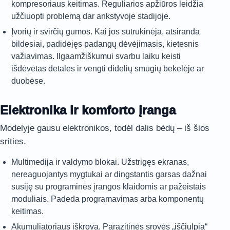
kompresoriaus keitimas. Reguliarios apžiūros leidžia
užčiuopti problemą dar ankstyvoje stadijoje.
Įvorių ir svirčių gumos. Kai jos sutrūkinėja, atsiranda
bildesiai, padidėjęs padangų dėvėjimasis, kietesnis
važiavimas. Ilgaamžiškumui svarbu laiku keisti
išdėvėtas detales ir vengti didelių smūgių bekelėje ar
duobėse.
Elektronika ir komforto įranga
Modelyje gausu elektronikos, todėl dalis bėdų – iš šios
srities.
Multimedija ir valdymo blokai. Užstrigęs ekranas,
nereaguojantys mygtukai ar dingstantis garsas dažnai
susiję su programinės įrangos klaidomis ar pažeistais
moduliais. Padeda programavimas arba komponentų
keitimas.
Akumuliatoriaus iškrova. Parazitinės srovės „iščiulpia“