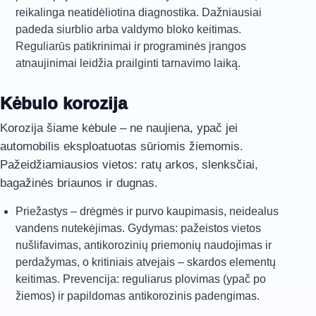
reikalinga neatidėliotina diagnostika. Dažniausiai
padeda siurblio arba valdymo bloko keitimas.
Reguliarūs patikrinimai ir programinės įrangos
atnaujinimai leidžia prailginti tarnavimo laiką.
Kėbulo korozija
Korozija šiame kėbule – ne naujiena, ypač jei
automobilis eksploatuotas sūriomis žiemomis.
Pažeidžiamiausios vietos: ratų arkos, slenksčiai,
bagažinės briaunos ir dugnas.
Priežastys – drėgmės ir purvo kaupimasis, neidealus
vandens nutekėjimas. Gydymas: pažeistos vietos
nušlifavimas, antikorozinių priemonių naudojimas ir
perdažymas, o kritiniais atvejais – skardos elementų
keitimas. Prevencija: reguliarus plovimas (ypač po
žiemos) ir papildomas antikorozinis padengimas.