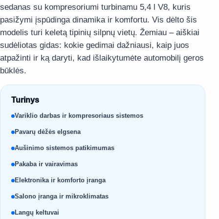
sedanas su kompresoriumi turbinamu 5,4 l V8, kuris
pasižymi įspūdinga dinamika ir komfortu. Vis dėlto šis
modelis turi keletą tipinių silpnų vietų. Žemiau – aiškiai
sudėliotas gidas: kokie gedimai dažniausi, kaip juos
atpažinti ir ką daryti, kad išlaikytumėte automobilį geros
būklės.
Turinys
Variklio darbas ir kompresoriaus sistemos
Pavarų dėžės elgsena
Aušinimo sistemos patikimumas
Pakaba ir vairavimas
Elektronika ir komforto įranga
Salono įranga ir mikroklimatas
Langų keltuvai