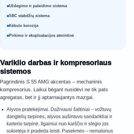
Uždegimo ir paleidimo sistema
SBC stabdžių sistema
Kėbulo korozija
Pirkimo ir eksploatacijos atmintinė
Variklio darbas ir kompresoriaus
sistemos
Pagrindinis S 55 AMG akcentas – mechaninis
kompresorius. Laikui bėgant nusidėvi ne tik pats
agregatas, bet ir jį aptarnaujantys mazgai.
Alyvos pratekėjimai. Dažniausi šaltiniai – vožtuvų
dangtelių tarpinės, alyvos aušintuvo sandarikliai ir
karterio tarpinė. Ilgainiui nuo karščio ir slėgio jos
sukietėja ir pradeda leisti. Pasekmės – nemalonus