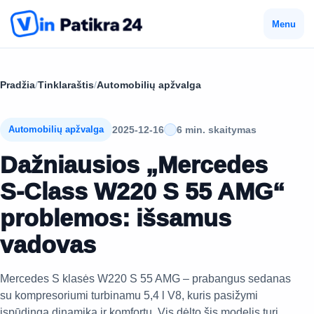
Menu
Pradžia
/
Tinklaraštis
/
Automobilių apžvalga
2025-12-16
6 min. skaitymas
Automobilių apžvalga
Dažniausios „Mercedes
S-Class W220 S 55 AMG“
problemos: išsamus
vadovas
Mercedes S klasės W220 S 55 AMG – prabangus sedanas
su kompresoriumi turbinamu 5,4 l V8, kuris pasižymi
įspūdinga dinamika ir komfortu. Vis dėlto šis modelis turi