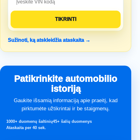
Sužinoti, ką atskleidžia ataskaita →
Patikrinkite automobilio
istoriją
Gaukite išsamią informaciją apie praeitį, kad
pirktumėte užtikrintai ir be staigmenų.
1000+ duomenų šaltinių
45+ šalių duomenys
Ataskaita per 40 sek.