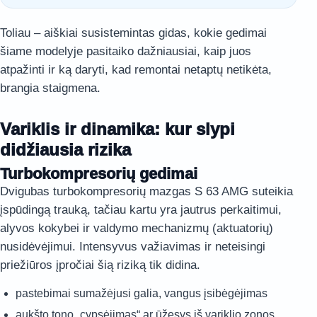
Toliau – aiškiai susistemintas gidas, kokie gedimai
šiame modelyje pasitaiko dažniausiai, kaip juos
atpažinti ir ką daryti, kad remontai netaptų netikėta,
brangia staigmena.
Variklis ir dinamika: kur slypi
didžiausia rizika
Turbokompresorių gedimai
Dvigubas turbokompresorių mazgas S 63 AMG suteikia
įspūdingą trauką, tačiau kartu yra jautrus perkaitimui,
alyvos kokybei ir valdymo mechanizmų (aktuatorių)
nusidėvėjimui. Intensyvus važiavimas ir neteisingi
priežiūros įpročiai šią riziką tik didina.
pastebimai sumažėjusi galia, vangus įsibėgėjimas
aukšto tono „cypsėjimas“ ar ūžesys iš variklio zonos