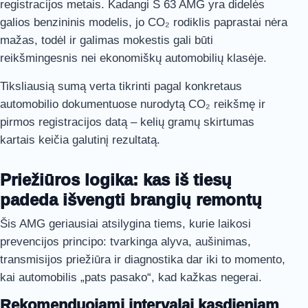
registracijos metais. Kadangi S 63 AMG yra didelės
galios benzininis modelis, jo CO₂ rodiklis paprastai nėra
mažas, todėl ir galimas mokestis gali būti
reikšmingesnis nei ekonomiškų automobilių klasėje.
Tiksliausią sumą verta tikrinti pagal konkretaus
automobilio dokumentuose nurodytą CO₂ reikšmę ir
pirmos registracijos datą – kelių gramų skirtumas
kartais keičia galutinį rezultatą.
Priežiūros logika: kas iš tiesų
padeda išvengti brangių remontų
Šis AMG geriausiai atsilygina tiems, kurie laikosi
prevencijos principo: tvarkinga alyva, aušinimas,
transmisijos priežiūra ir diagnostika dar iki to momento,
kai automobilis „pats pasako“, kad kažkas negerai.
Rekomenduojami intervalai kasdieniam