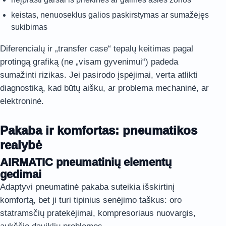
keistas, nenuoseklus galios paskirstymas ar sumažėjęs
sukibimas
Diferencialų ir „transfer case“ tepalų keitimas pagal
protingą grafiką (ne „visam gyvenimui“) padeda
sumažinti rizikas. Jei pasirodo įspėjimai, verta atlikti
diagnostiką, kad būtų aišku, ar problema mechaninė, ar
elektroninė.
Pakaba ir komfortas: pneumatikos
realybė
AIRMATIC pneumatinių elementų
gedimai
Adaptyvi pneumatinė pakaba suteikia išskirtinį
komfortą, bet ji turi tipinius senėjimo taškus: oro
statramsčių pratekėjimai, kompresoriaus nuovargis,