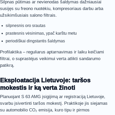
Silpnas pūtimas ar nevienodas šaldymas dažniausiai
susijęs su freono nuotėkiu, kompresoriaus darbu arba
užsikimšusiais salono filtrais.
silpnesnis oro srautas
prastesnis vėsinimas, ypač karštu metu
periodiškai dingstantis šaldymas
Profilaktika – reguliarus aptarnavimas ir laiku keičiami
filtrai, o suprastėjus veikimui verta atlikti sandarumo
patikrą.
Eksploatacija Lietuvoje: taršos
mokestis ir ką verta žinoti
Planuojant S 63 AMG įsigijimą ar registraciją Lietuvoje,
svarbu įsivertinti taršos mokestį. Praktikoje jis siejamas
su automobilio CO₂ emisija, kuro tipu ir pirmos