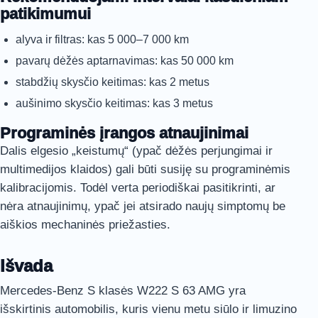
patikimumui
alyva ir filtras: kas 5 000–7 000 km
pavarų dėžės aptarnavimas: kas 50 000 km
stabdžių skysčio keitimas: kas 2 metus
aušinimo skysčio keitimas: kas 3 metus
Programinės įrangos atnaujinimai
Dalis elgesio „keistumų“ (ypač dėžės perjungimai ir
multimedijos klaidos) gali būti susiję su programinėmis
kalibracijomis. Todėl verta periodiškai pasitikrinti, ar
nėra atnaujinimų, ypač jei atsirado naujų simptomų be
aiškios mechaninės priežasties.
Išvada
Mercedes-Benz S klasės W222 S 63 AMG yra
išskirtinis automobilis, kuris vienu metu siūlo ir limuzino