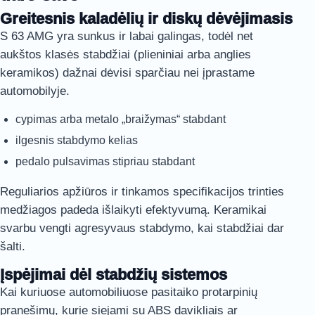
Greitesnis kaladėlių ir diskų dėvėjimasis
S 63 AMG yra sunkus ir labai galingas, todėl net
aukštos klasės stabdžiai (plieniniai arba anglies
keramikos) dažnai dėvisi sparčiau nei įprastame
automobilyje.
cypimas arba metalo „braižymas“ stabdant
ilgesnis stabdymo kelias
pedalo pulsavimas stipriau stabdant
Reguliarios apžiūros ir tinkamos specifikacijos trinties
medžiagos padeda išlaikyti efektyvumą. Keramikai
svarbu vengti agresyvaus stabdymo, kai stabdžiai dar
šalti.
Įspėjimai dėl stabdžių sistemos
Kai kuriuose automobiliuose pasitaiko protarpinių
pranešimų, kurie siejami su ABS davikliais ar