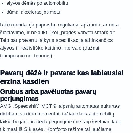
alyvos dėmės po automobiliu
dūmai akceleracijos metu
Rekomendacija paprasta: reguliariai apžiūrėti, ar nėra
šlapiavimo, ir nelaukti, kol „pradės varvėti smarkiai“.
Taip pat pravartu laikytis specifikaciją atitinkančios
alyvos ir realistiško keitimo intervalo (dažnai
trumpesnio nei teorinis).
Pavarų dėžė ir pavara: kas labiausiai
erzina kasdien
Grubus arba pavėluotas pavarų
perjungimas
AMG „Speedshift“ MCT 9 laipsnių automatas sukurtas
dideliam sukimo momentui, tačiau dalis automobilių
laikui bėgant pradeda perjunginėti ne taip švelniai, kaip
tikimasi iš S klasės. Komforto režime tai jaučiama