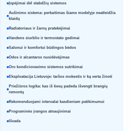
Įspėjimai dėl stabdžių sistemos
Aušinimo sistema: perkaitimas šiame modelyje neatleidžia
klaidų
Radiatoriaus ir žarnų pratekėjimai
Vandens siurblio ir termostato gedimai
Salonui ir komfortui būdingos bėdos
Odos ir alcantaros nusidėvėjimas
Oro kondicionavimo sistemos sutrikimai
Eksploatacija Lietuvoje: taršos mokestis ir ką verta žinoti
Priežiūros logika: kas iš tiesų padeda išvengti brangių
remontų
Rekomenduojami intervalai kasdieniam patikimumui
Programinės įrangos atnaujinimai
Išvada