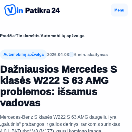
Menu
Pradžia
/
Tinklaraštis
/
Automobilių apžvalga
2026-04-08
6 min. skaitymas
Automobilių apžvalga
Dažniausios Mercedes S
klasės W222 S 63 AMG
problemos: išsamus
vadovas
Mercedes-Benz S klasės W222 S 63 AMG daugeliui yra
„galutinis“ prabangos ir galios derinys: rankomis surinktas
4,0 l „Bi-Turbo“ V8 (M177), gausi komforto įranga,