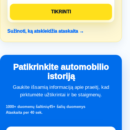
Sužinoti, ką atskleidžia ataskaita →
Patikrinkite automobilio
istoriją
Gaukite išsamią informaciją apie praeitį, kad
pirktumėte užtikrintai ir be staigmenų.
1000+ duomenų šaltinių
45+ šalių duomenys
Ataskaita per 40 sek.