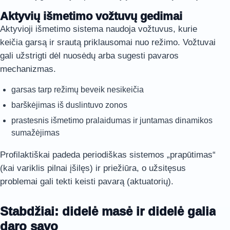
Aktyvių išmetimo vožtuvų gedimai
Aktyvioji išmetimo sistema naudoja vožtuvus, kurie
keičia garsą ir srautą priklausomai nuo režimo. Vožtuvai
gali užstrigti dėl nuosėdų arba sugesti pavaros
mechanizmas.
garsas tarp režimų beveik nesikeičia
barškėjimas iš duslintuvo zonos
prastesnis išmetimo pralaidumas ir juntamas dinamikos
sumažėjimas
Profilaktiškai padeda periodiškas sistemos „prapūtimas“
(kai variklis pilnai įšilęs) ir priežiūra, o užsitęsus
problemai gali tekti keisti pavarą (aktuatorių).
Stabdžiai: didelė masė ir didelė galia
daro savo