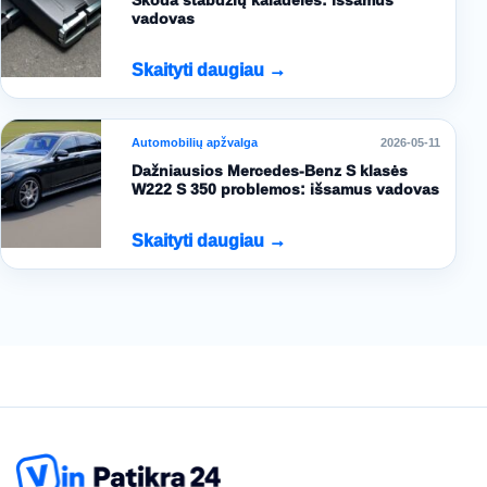
Škoda stabdžių kaladėlės: išsamus
vadovas
Skaityti daugiau →
Automobilių apžvalga
2026-05-11
Dažniausios Mercedes-Benz S klasės
W222 S 350 problemos: išsamus vadovas
Skaityti daugiau →