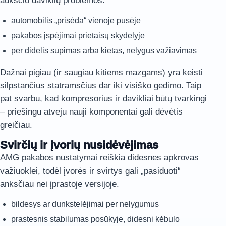
aukščio daviklių problemos.
automobilis „prisėda“ vienoje pusėje
pakabos įspėjimai prietaisų skydelyje
per didelis supimas arba kietas, nelygus važiavimas
Dažnai pigiau (ir saugiau kitiems mazgams) yra keisti
silpstančius statramsčius dar iki visiško gedimo. Taip
pat svarbu, kad kompresorius ir davikliai būtų tvarkingi
– priešingu atveju nauji komponentai gali dėvėtis
greičiau.
Svirčių ir įvorių nusidėvėjimas
AMG pakabos nustatymai reiškia didesnes apkrovas
važiuoklei, todėl įvorės ir svirtys gali „pasiduoti“
anksčiau nei įprastoje versijoje.
bildesys ar dunkstelėjimai per nelygumus
prastesnis stabilumas posūkyje, didesni kėbulo