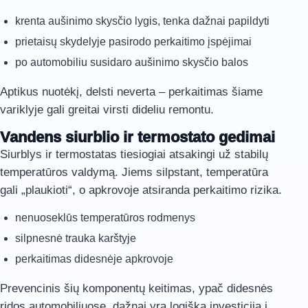
krenta aušinimo skysčio lygis, tenka dažnai papildyti
prietaisų skydelyje pasirodo perkaitimo įspėjimai
po automobiliu susidaro aušinimo skysčio balos
Aptikus nuotėkį, delsti neverta – perkaitimas šiame
variklyje gali greitai virsti dideliu remontu.
Vandens siurblio ir termostato gedimai
Siurblys ir termostatas tiesiogiai atsakingi už stabilų
temperatūros valdymą. Jiems silpstant, temperatūra
gali „plaukioti“, o apkrovoje atsiranda perkaitimo rizika.
nenuoseklūs temperatūros rodmenys
silpnesnė trauka karštyje
perkaitimas didesnėje apkrovoje
Prevencinis šių komponentų keitimas, ypač didesnės
ridos automobiliuose, dažnai yra logiška investicija į