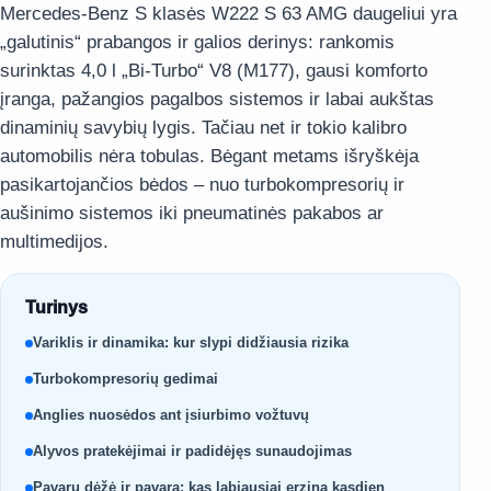
Mercedes-Benz S klasės W222 S 63 AMG daugeliui yra
„galutinis“ prabangos ir galios derinys: rankomis
surinktas 4,0 l „Bi-Turbo“ V8 (M177), gausi komforto
įranga, pažangios pagalbos sistemos ir labai aukštas
dinaminių savybių lygis. Tačiau net ir tokio kalibro
automobilis nėra tobulas. Bėgant metams išryškėja
pasikartojančios bėdos – nuo turbokompresorių ir
aušinimo sistemos iki pneumatinės pakabos ar
multimedijos.
Turinys
Variklis ir dinamika: kur slypi didžiausia rizika
Turbokompresorių gedimai
Anglies nuosėdos ant įsiurbimo vožtuvų
Alyvos pratekėjimai ir padidėjęs sunaudojimas
Pavarų dėžė ir pavara: kas labiausiai erzina kasdien