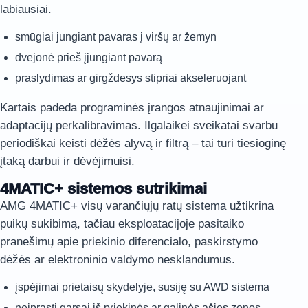
labiausiai.
smūgiai jungiant pavaras į viršų ar žemyn
dvejonė prieš įjungiant pavarą
praslydimas ar girgždesys stipriai akseleruojant
Kartais padeda programinės įrangos atnaujinimai ar
adaptacijų perkalibravimas. Ilgalaikei sveikatai svarbu
periodiškai keisti dėžės alyvą ir filtrą – tai turi tiesioginę
įtaką darbui ir dėvėjimuisi.
4MATIC+ sistemos sutrikimai
AMG 4MATIC+ visų varančiųjų ratų sistema užtikrina
puikų sukibimą, tačiau eksploatacijoje pasitaiko
pranešimų apie priekinio diferencialo, paskirstymo
dėžės ar elektroninio valdymo nesklandumus.
įspėjimai prietaisų skydelyje, susiję su AWD sistema
neįprasti garsai iš priekinės ar galinės ašies zonos