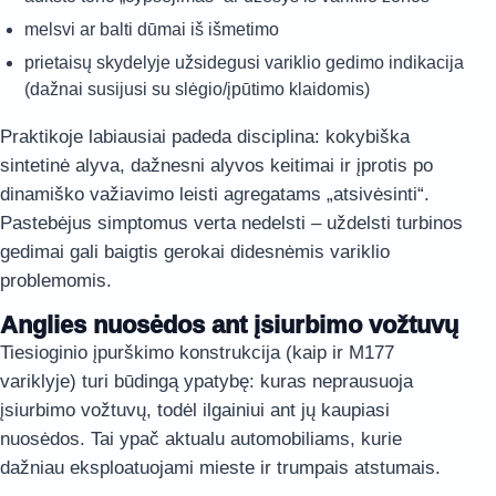
melsvi ar balti dūmai iš išmetimo
prietaisų skydelyje užsidegusi variklio gedimo indikacija
(dažnai susijusi su slėgio/įpūtimo klaidomis)
Praktikoje labiausiai padeda disciplina: kokybiška
sintetinė alyva, dažnesni alyvos keitimai ir įprotis po
dinamiško važiavimo leisti agregatams „atsivėsinti“.
Pastebėjus simptomus verta nedelsti – uždelsti turbinos
gedimai gali baigtis gerokai didesnėmis variklio
problemomis.
Anglies nuosėdos ant įsiurbimo vožtuvų
Tiesioginio įpurškimo konstrukcija (kaip ir M177
variklyje) turi būdingą ypatybę: kuras neprausuoja
įsiurbimo vožtuvų, todėl ilgainiui ant jų kaupiasi
nuosėdos. Tai ypač aktualu automobiliams, kurie
dažniau eksploatuojami mieste ir trumpais atstumais.