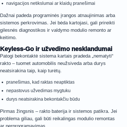
navigacijos netikslumai ar klaidų pranešimai
Dažnai padeda programinės įrangos atnaujinimas arba
sistemos perkrovimas. Jei bėda kartojasi, gali prireikti
gilesnės diagnostikos ir valdymo modulio remonto ar
keitimo.
Keyless-Go ir užvedimo nesklandumai
Patogi bekontaktė sistema kartais pradeda „nematyti“
rakto – tuomet automobilis neužsiveda arba durys
neatsirakina taip, kaip turėtų.
pranešimas, kad raktas neaptiktas
nepastovus užvedimas mygtuku
durys neatsirakina bekontakčiu būdu
Pirmas žingsnis – rakto baterija ir sistemos patikra. Jei
problema giliau, gali būti reikalingas modulio remontas
ar perprogramavimas.