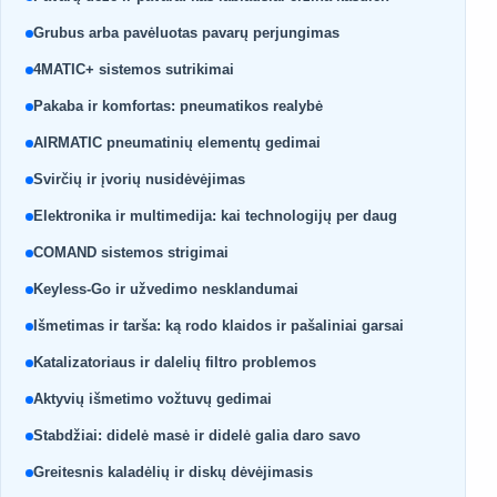
Grubus arba pavėluotas pavarų perjungimas
4MATIC+ sistemos sutrikimai
Pakaba ir komfortas: pneumatikos realybė
AIRMATIC pneumatinių elementų gedimai
Svirčių ir įvorių nusidėvėjimas
Elektronika ir multimedija: kai technologijų per daug
COMAND sistemos strigimai
Keyless-Go ir užvedimo nesklandumai
Išmetimas ir tarša: ką rodo klaidos ir pašaliniai garsai
Katalizatoriaus ir dalelių filtro problemos
Aktyvių išmetimo vožtuvų gedimai
Stabdžiai: didelė masė ir didelė galia daro savo
Greitesnis kaladėlių ir diskų dėvėjimasis