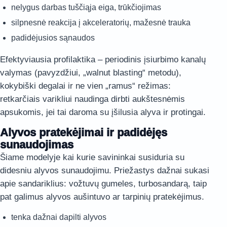
nelygus darbas tuščiąja eiga, trūkčiojimas
silpnesnė reakcija į akceleratorių, mažesnė trauka
padidėjusios sąnaudos
Efektyviausia profilaktika – periodinis įsiurbimo kanalų
valymas (pavyzdžiui, „walnut blasting“ metodu),
kokybiški degalai ir ne vien „ramus“ režimas:
retkarčiais varikliui naudinga dirbti aukštesnėmis
apsukomis, jei tai daroma su įšilusia alyva ir protingai.
Alyvos pratekėjimai ir padidėjęs
sunaudojimas
Šiame modelyje kai kurie savininkai susiduria su
didesniu alyvos sunaudojimu. Priežastys dažnai sukasi
apie sandariklius: vožtuvų gumeles, turbosandarą, taip
pat galimus alyvos aušintuvo ar tarpinių pratekėjimus.
tenka dažnai dapilti alyvos