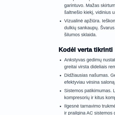
garintuvo. Mažas skirt
šaltnešio kiekį, vidinius
Vizualinė apžiūra. Ieško
dulkių sankaupų. Švarus p
šilumos sklaida.
Kodėl verta tikrinti
Ankstyvas gedimų nustaty
greitai virsta dideliais re
Didžiausias našumas. Gera
efektyviau vėsina saloną,
Sistemos patikimumas. La
kompresorių ir kitus ko
Ilgesnė tarnavimo trukm
ir prailgina AC sistemos