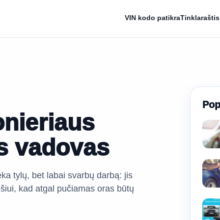
VIN kodo patikra
Tinklaraštis
Pop
onieriaus
s vadovas
a tylų, bet labai svarbų darbą: jis
ešiui, kad atgal pučiamas oras būtų