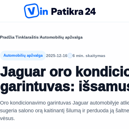
Pradžia
/
Tinklaraštis
/
Automobilių apžvalga
2025-12-16
6 min. skaitymas
Automobilių apžvalga
Jaguar oro kondici
garintuvas: išsamu
Oro kondicionavimo garintuvas Jaguar automobilyje atliek
sugeria salono orą kaitinantį šilumą ir perduoda ją šaltn
vėsus.