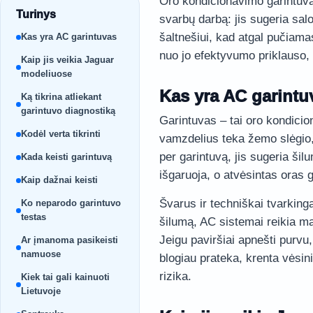
Oro kondicionavimo garintuvas
Turinys
svarbų darbą: jis sugeria salo
šaltnešiui, kad atgal pučiama
Kas yra AC garintuvas
nuo jo efektyvumo priklauso, 
Kaip jis veikia Jaguar
modeliuose
Kas yra AC garintu
Ką tikrina atliekant
garintuvo diagnostiką
Garintuvas – tai oro kondicio
Kodėl verta tikrinti
vamzdelius teka žemo slėgio
per garintuvą, jis sugeria šil
Kada keisti garintuvą
išgaruoja, o atvėsintas oras 
Kaip dažnai keisti
Švarus ir techniškai tvarkinga
Ko neparodo garintuvo
testas
šilumą, AC sistemai reikia ma
Jeigu paviršiai apnešti purvu
Ar įmanoma pasikeisti
namuose
blogiau prateka, krenta vėsin
rizika.
Kiek tai gali kainuoti
Lietuvoje