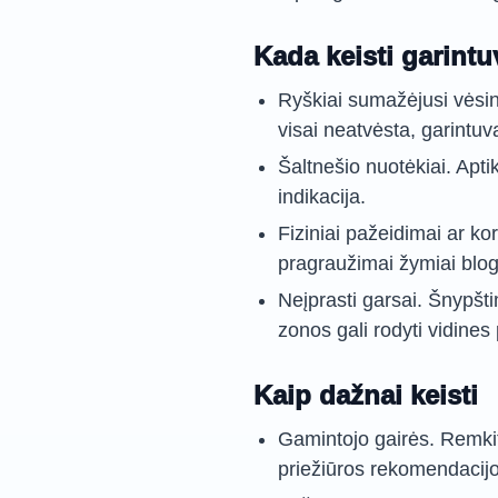
Kada keisti garintu
Ryškiai sumažėjusi vėsin
visai neatvėsta, garintuv
Šaltnešio nuotėkiai. Apti
indikacija.
Fiziniai pažeidimai ar kor
pragraužimai žymiai blog
Neįprasti garsai. Šnypšt
zonos gali rodyti vidines
Kaip dažnai keisti
Gamintojo gairės. Remki
priežiūros rekomendacij