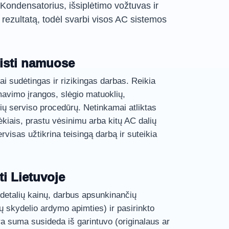
Kondensatorius, išsiplėtimo vožtuvas ir
a rezultatą, todėl svarbi visos AC sistemos
isti namuose
tai sudėtingas ir rizikingas darbas. Reikia
mavimo įrangos, slėgio matuoklių,
lių serviso procedūrų. Netinkamai atliktas
ėkiais, prastu vėsinimu arba kitų AC dalių
visas užtikrina teisingą darbą ir suteikia
ti Lietuvoje
 detalių kainų, darbus apsunkinančių
sų skydelio ardymo apimties) ir pasirinkto
dra suma susideda iš garintuvo (originalaus ar