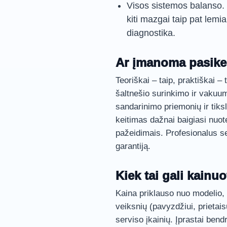
Visos sistemos balanso. 
kiti mazgai taip pat lemi
diagnostika.
Ar įmanoma pasike
Teoriškai – taip, praktiškai – 
šaltnešio surinkimo ir vakuu
sandarinimo priemonių ir tiks
keitimas dažnai baigiasi nuot
pažeidimais. Profesionalus ser
garantiją.
Kiek tai gali kainuo
Kaina priklauso nuo modelio,
veiksnių (pavyzdžiui, prietai
serviso įkainių. Įprastai ben