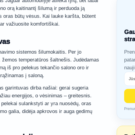
 Jaguar automobilyje atlieka tylų, bet labai
no orą kaitinantį šilumą ir perduoda ją
s oras būtų vėsus. Kai lauke karšta, būtent
ar važiuosite komfortiškai.
Gau
str
vas
navimo sistemos šilumokaitis. Per jo
Pren
, žemos temperatūros šaltnešis. Judėdamas
pata
umą iš pro pelekus tekančio salono oro ir
nauj
grąžinamas į saloną.
s garintuvas dirba našiai: gerai sugeria
žiau energijos, o vėsinimas – greitesnis.
, pelekai sulankstyti ar yra nuosėdų, oras
Prenum
imo galia, didėja apkrovos ir auga gedimų