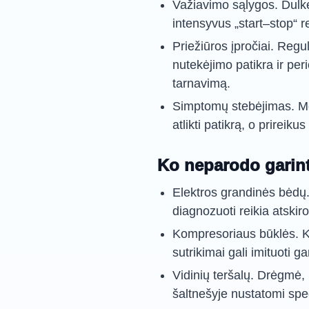
Važiavimo sąlygos. Dulkė
intensyvus „start–stop“ 
Priežiūros įpročiai. Regu
nutekėjimo patikra ir per
tarnavimą.
Simptomų stebėjimas. Me
atlikti patikrą, o prireikus
Ko neparodo garint
Elektros grandinės bėdų.
diagnozuoti reikia atskir
Kompresoriaus būklės. Ko
sutrikimai gali imituoti 
Vidinių teršalų. Drėgmė,
šaltnešyje nustatomi spe