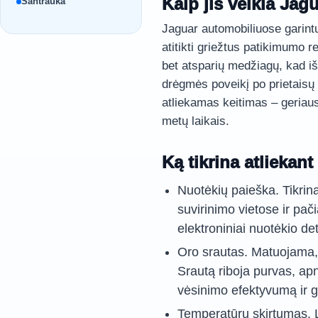
Kaip jis veikia Ja
Santrauka
Jaguar automobiliuose garintuv
atitikti griežtus patikimumo r
bet atsparių medžiagų, kad iš
drėgmės poveikį po prietaisų s
atliekamas keitimas – geriaus
metų laikais.
Ką tikrina atliekan
Nuotėkių paieška. Tikrin
suvirinimo vietose ir pa
elektroniniai nuotėkio de
Oro srautas. Matuojama, 
Srautą riboja purvas, apn
vėsinimo efektyvumą ir ga
Temperatūrų skirtumas. 