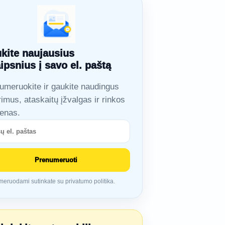
kite naujausius
aipsnius į savo el. paštą
umeruokite ir gaukite naudingus
rimus, ataskaitų įžvalgas ir rinkos
ienas.
Prenumeruoti
eruodami sutinkate su privatumo politika.