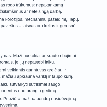
umas rodo trūkumus: nepakankamą
 užsikimšimus ar neteisingą darbą.
ma korozijos, mechaninių pažeidimų, lapų,
aviršius – laisvas oro kelias ir geresnė
mas. Maži nuotėkiai ar srauto ribojimai
montais, jei jų nepastebi laiku.
i veikiantis garintuvas greičiau ir
 mažiau apkrauna variklį ir taupo kurą.
iku sutvarkyti sutrikimai saugo
mponentus nuo brangių gedimų.
ė. Priežiūra mažina bendrą nusidėvėjimą
 gyvenimą.