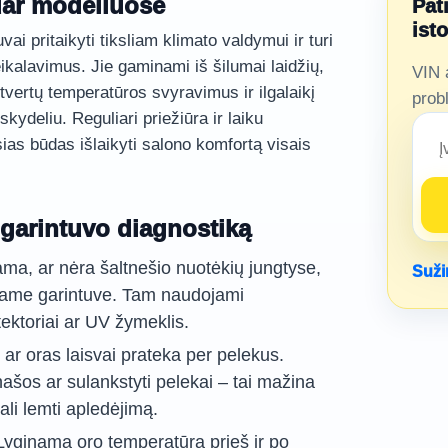
guar modeliuose
Pat
ist
ai pritaikyti tiksliam klimato valdymui ir turi
eikalavimus. Jie gaminami iš šilumai laidžių,
VIN 
tvertų temperatūros svyravimus ir ilgalaikį
prob
kydeliu. Reguliari priežiūra ir laiku
ias būdas išlaikyti salono komfortą visais
t garintuvo diagnostiką
ama, ar nėra šaltnešio nuotėkių jungtyse,
Suži
čiame garintuve. Tam naudojami
tektoriai ar UV žymeklis.
ar oras laisvai prateka per pelekus.
ašos ar sulankstyti pelekai – tai mažina
li lemti apledėjimą.
Lyginama oro temperatūra prieš ir po