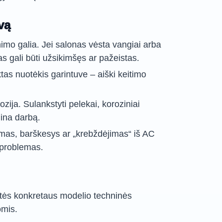
vą
imo galia. Jei salonas vėsta vangiai arba
as gali būti užsikimšęs ar pažeistas.
ktas nuotėkis garintuve – aiški keitimo
ozija. Sulankstyti pelekai, koroziniai
ina darbą.
imas, barškesys ar „krebždėjimas“ iš AC
 problemas.
tės konkretaus modelio techninės
omis.