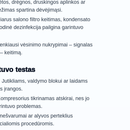
tos, drėgnos, druskingos aplinkos ar
režimas spartina dėvėjimąsi.
liarus salono filtro keitimas, kondensato
iodinė dezinfekcija pailgina garintuvo
nkiausi vėsinimo nukrypimai – signalas
 – keitimą.
uvo testas
 Jutikliams, valdymo blokui ar laidams
os įrangos.
mpresorius tikrinamas atskirai, nes jo
garintuvo problemas.
 nešvarumai ar alyvos perteklius
cialiomis procedūromis.