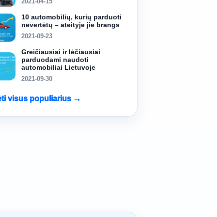
2021-04-15
10 automobilių, kurių parduoti
nevertėtų – ateityje jie brangs
2021-09-23
Greičiausiai ir lėčiausiai
parduodami naudoti
automobiliai Lietuvoje
2021-09-30
ėti visus populiarius →