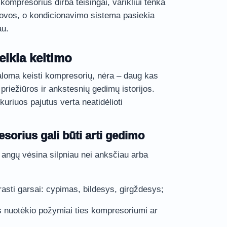
kompresorius dirba teisingai, varikliui tenka
ovos, o kondicionavimo sistema pasiekia
au.
eikia keitimo
valoma keisti kompresorių, nėra – daug kas
priežiūros ir ankstesnių gedimų istorijos.
 kuriuos pajutus verta neatidėlioti
sorius gali būti arti gedimo
s angų vėsina silpniau nei anksčiau arba
rasti garsai: cypimas, bildesys, girgždesys;
s nuotėkio požymiai ties kompresoriumi ar