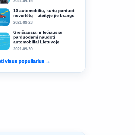
2021-04-15
10 automobilių, kurių parduoti
nevertėtų – ateityje jie brangs
2021-09-23
Greičiausiai ir lėčiausiai
parduodami naudoti
automobiliai Lietuvoje
2021-09-30
ėti visus populiarius →