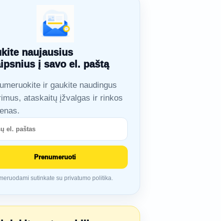
kite naujausius
aipsnius į savo el. paštą
umeruokite ir gaukite naudingus
rimus, ataskaitų įžvalgas ir rinkos
ienas.
Prenumeruoti
eruodami sutinkate su privatumo politika.