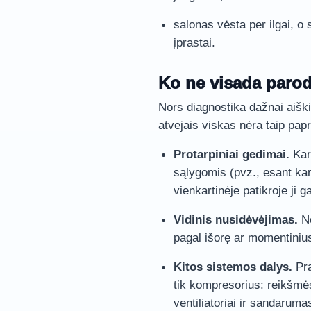
salonas vėsta per ilgai, o 
įprastai.
Ko ne visada parod
Nors diagnostika dažnai aiškia
atvejais viskas nėra taip pap
Protarpiniai gedimai.
Kart
sąlygomis (pvz., esant karš
vienkartinėje patikroje ji ga
Vidinis nusidėvėjimas.
Ne
pagal išorę ar momentinius
Kitos sistemos dalys.
Pra
tik kompresorius: reikšmės
ventiliatoriai ir sandaruma