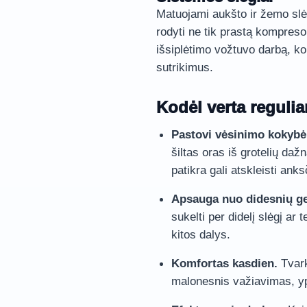
Matuojami aukšto ir žemo sl
rodyti ne tik prastą kompreso
išsiplėtimo vožtuvo darbą, k
sutrikimus.
Kodėl verta regulia
Pastovi vėsinimo kokybė
šiltas oras iš grotelių da
patikra gali atskleisti anks
Apsauga nuo didesnių g
sukelti per didelį slėgį ar
kitos dalys.
Komfortas kasdien.
Tvark
malonesnis važiavimas, y