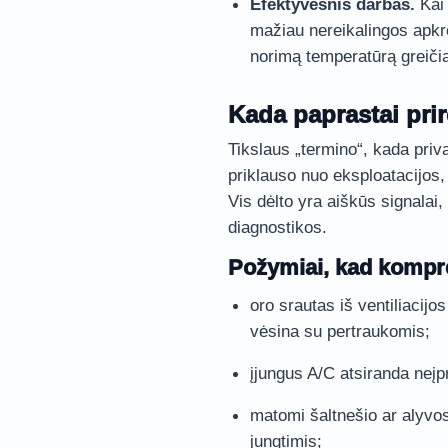
Efektyvesnis darbas.
Kai 
mažiau nereikalingos apkr
norimą temperatūrą greiči
Kada paprastai prir
Tikslaus „termino“, kada pri
priklauso nuo eksploatacijos, 
Vis dėlto yra aiškūs signalai,
diagnostikos.
Požymiai, kad kompre
oro srautas iš ventiliacijo
vėsina su pertraukomis;
įjungus A/C atsiranda neįp
matomi šaltnešio ar alyvo
jungtimis;