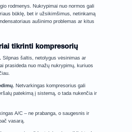
ėgio rodmenys. Nukrypimai nuo normos gali
riaus būklę, bet ir užsikimšimus, netinkamą
ondensatoriaus aušinimo problemas ar kitus
riai tikrinti kompresorių
.
Silpnas šaltis, netolygus vėsinimas ar
žnai prasideda nuo mažų nukrypimų, kuriuos
čiau.
edimų.
Netvarkingas kompresorius gali
 teršalų patekimą į sistemą, o tada nukenčia ir
ingas A/C – ne prabanga, o saugesnis ir
pač vasarą.