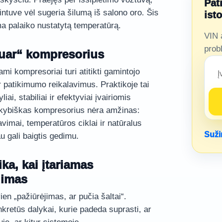
Pat
arintuve vėl sugeria šilumą iš salono oro. Šis
ist
ema palaiko nustatytą temperatūrą.
VIN 
prob
guar“ kompresorius
i kompresoriai turi atitikti gamintojo
 patikimumo reikalavimus. Praktikoje tai
yliai, stabiliai ir efektyviai įvairiomis
kokybiškas kompresorius nėra amžinas:
vimai, temperatūros ciklai ir natūralus
Suži
u gali baigtis gedimu.
ika, kai įtariamas
dimas
en „pažiūrėjimas, ar pučia šaltai“.
nkretūs dalykai, kurie padeda suprasti, ar