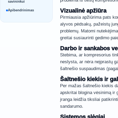
problema iš tiesų kompresoriu
savininkui
Vizualinė apžiūra
Apibendrinimas
Pirmiausia apžiūrima pats kom
alyvos pėdsakų, pažeistų jung
problemų. Matomi nutekėjimai
greitai susiaurinti gedimo pai
Darbo ir sankabos ve
Stebima, ar kompresorius tink
neslysta, ar nėra neįprastų ga
šaltnešio suspaudimas (pagal
Šaltnešio kiekis ir ga
Per mažas šaltnešio kiekis da
apskritai blogina vėsinimą ir 
įranga leidžia tiksliai patikrin
sandarumo.
Sistemos slėgiai