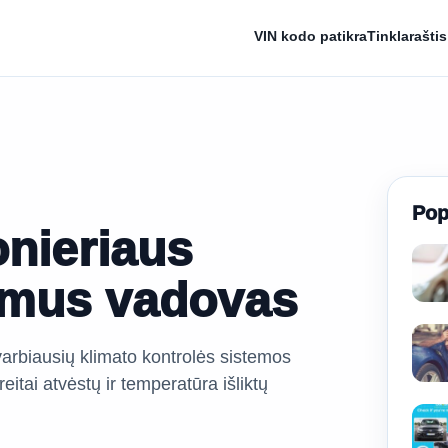
VIN kodo patikra
Tinklaraštis
Pop
onieriaus
amus vadovas
arbiausių klimato kontrolės sistemos
eitai atvėstų ir temperatūra išliktų