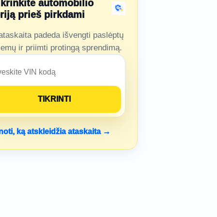
ikrinkite automobilio
oriją prieš pirkdami
ataskaita padeda išvengti paslėptų
lemų ir priimti protingą sprendimą.
noti, ką atskleidžia ataskaita →