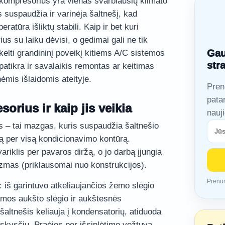
kompresorius yra vienas svarbiausių klimato
 suspaudžia ir varinėja šaltnešį, kad
eratūra išliktų stabili. Kaip ir bet kuri
s su laiku dėvisi, o gedimai gali ne tik
Gau
ukelti grandininį poveikį kitiems A/C sistemos
str
atikra ir savalaikis remontas ar keitimas
mis išlaidomis ateityje.
Pren
pata
orius ir kaip jis veikia
nauj
 – tai mazgas, kuris suspaudžia šaltnešio
ciją per visą kondicionavimo kontūrą.
riklis per pavaros diržą, o jo darbą įjungia
zmas (priklausomai nuo konstrukcijos).
Prenum
 iš garintuvo atkeliaujančios žemo slėgio
mos aukšto slėgio ir aukštesnės
šaltnešis keliauja į kondensatorių, atiduoda
 skysčiu. Praėjęs per išsiplėtimo vožtuvą,