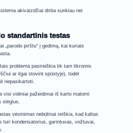
sistema akivaizdžiai dirba sunkiau nei
o standartinis testas
i „parodo pirštu“ į gedimą, kai kuriais
rasta.
ais problema pasireiškia tik tam tikromis
čiui ar ilgai stovint spūstyje), todėl
li nepasikartoti.
 visi vidiniai pažeidimai iš karto matomi
 slėgius.
stas vėsinimas nebūtinai reiškia, kad kaltas
 turi kondensatorius, garintuvas, vožtuvai,
s.