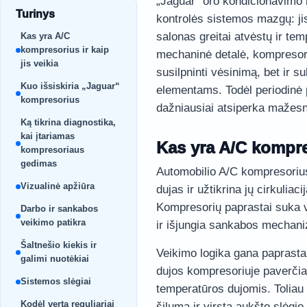
„Jaguar“ oro kondicionavimo 
Turinys
kontrolės sistemos mazgų: jis
salonas greitai atvėstų ir temp
Kas yra A/C
kompresorius ir kaip
mechaninė detalė, kompresoriu
jis veikia
susilpninti vėsinimą, bet ir s
Kuo išsiskiria „Jaguar“
elementams. Todėl periodinė p
kompresorius
dažniausiai atsiperka mažesnė
Ką tikrina diagnostika,
kai įtariamas
Kas yra A/C kompres
kompresoriaus
gedimas
Automobilio A/C kompresorius
Vizualinė apžiūra
dujas ir užtikrina jų cirkulia
Kompresorių paprastai suka va
Darbo ir sankabos
veikimo patikra
ir išjungia sankabos mechani
Šaltnešio kiekis ir
Veikimo logika gana paprasta:
galimi nuotėkiai
dujos kompresoriuje paverčia
Sistemos slėgiai
temperatūros dujomis. Toliau 
Kodėl verta reguliariai
šilumą ir virsta aukšto slėgio