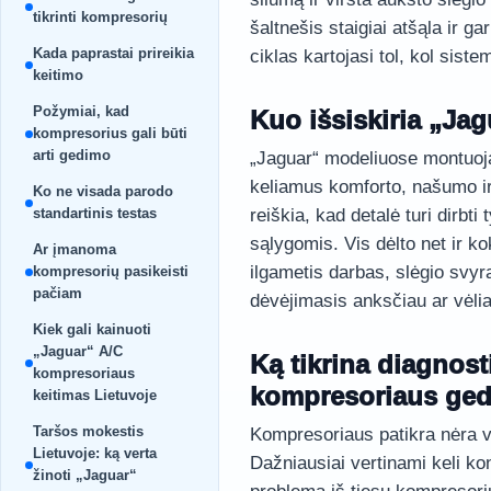
tikrinti kompresorių
šaltnešis staigiai atšąla ir g
Kada paprastai prireikia
ciklas kartojasi tol, kol sist
keitimo
Požymiai, kad
Kuo išsiskiria „Ja
kompresorius gali būti
arti gedimo
„Jaguar“ modeliuose montuojam
keliamus komforto, našumo ir
Ko ne visada parodo
standartinis testas
reiškia, kad detalė turi dirbti t
sąlygomis. Vis dėlto net ir 
Ar įmanoma
ilgametis darbas, slėgio svyra
kompresorių pasikeisti
pačiam
dėvėjimasis anksčiau ar vėlia
Kiek gali kainuoti
„Jaguar“ A/C
Ką tikrina diagnost
kompresoriaus
kompresoriaus ge
keitimas Lietuvoje
Taršos mokestis
Kompresoriaus patikra nėra vi
Lietuvoje: ką verta
Dažniausiai vertinami keli ko
žinoti „Jaguar“