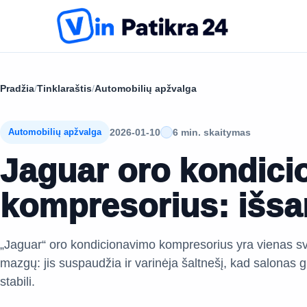
Pradžia
/
Tinklaraštis
/
Automobilių apžvalga
2026-01-10
6 min. skaitymas
Automobilių apžvalga
Jaguar oro kondici
kompresorius: išs
„Jaguar“ oro kondicionavimo kompresorius yra vienas sv
mazgų: jis suspaudžia ir varinėja šaltnešį, kad salonas gr
stabili.