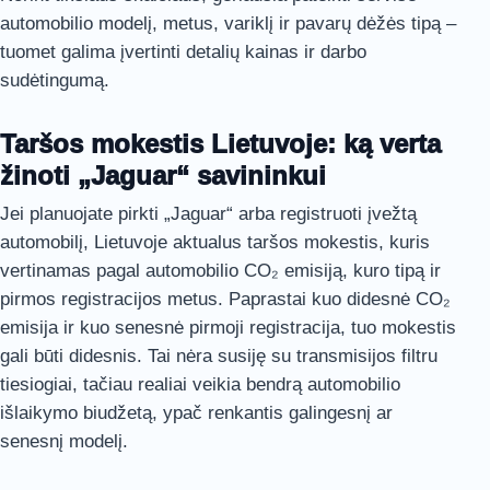
automobilio modelį, metus, variklį ir pavarų dėžės tipą –
tuomet galima įvertinti detalių kainas ir darbo
sudėtingumą.
Taršos mokestis Lietuvoje: ką verta
žinoti „Jaguar“ savininkui
Jei planuojate pirkti „Jaguar“ arba registruoti įvežtą
automobilį, Lietuvoje aktualus taršos mokestis, kuris
vertinamas pagal automobilio CO₂ emisiją, kuro tipą ir
pirmos registracijos metus. Paprastai kuo didesnė CO₂
emisija ir kuo senesnė pirmoji registracija, tuo mokestis
gali būti didesnis. Tai nėra susiję su transmisijos filtru
tiesiogiai, tačiau realiai veikia bendrą automobilio
išlaikymo biudžetą, ypač renkantis galingesnį ar
senesnį modelį.