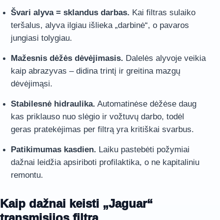
Švari alyva = sklandus darbas.
Kai filtras sulaiko
teršalus, alyva ilgiau išlieka „darbinė“, o pavaros
jungiasi tolygiau.
Mažesnis dėžės dėvėjimasis.
Dalelės alyvoje veikia
kaip abrazyvas – didina trintį ir greitina mazgų
dėvėjimąsi.
Stabilesnė hidraulika.
Automatinėse dėžėse daug
kas priklauso nuo slėgio ir vožtuvų darbo, todėl
geras pratekėjimas per filtrą yra kritiškai svarbus.
Patikimumas kasdien.
Laiku pastebėti požymiai
dažnai leidžia apsiriboti profilaktika, o ne kapitaliniu
remontu.
Kaip dažnai keisti „Jaguar“
transmisijos filtrą