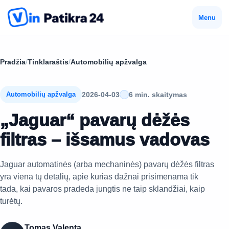
Menu
Pradžia
/
Tinklaraštis
/
Automobilių apžvalga
2026-04-03
6 min. skaitymas
Automobilių apžvalga
„Jaguar“ pavarų dėžės
filtras – išsamus vadovas
Jaguar automatinės (arba mechaninės) pavarų dėžės filtras
yra viena tų detalių, apie kurias dažnai prisimenama tik
tada, kai pavaros pradeda jungtis ne taip sklandžiai, kaip
turėtų.
Tomas Valenta