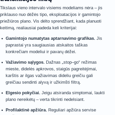
Tikslaus vieno intervalo visiems modeliams nėra – jis
priklauso nuo dėžės tipo, eksploatacijos ir gamintojo
priežiūros plano. Vis dėlto sprendžiant, kada planuoti
keitimą, realiausiai padeda keli kriterijai:
Gamintojo numatytas aptarnavimo grafikas.
Jis
paprastai yra saugiausias atskaitos taškas
konkrečiam modeliui ir pavarų dėžei.
Važiavimo sąlygos.
Dažnas „stop–go“ režimas
mieste, didelės apkrovos, staigūs pagreitėjimai,
karštis ar ilgas važiavimas dideliu greičiu gali
greičiau sendinti alyvą ir užkimšti filtrą.
Elgesio pokyčiai.
Jeigu atsiranda simptomai, laukti
plano nereikėtų – verta tikrinti nedelsiant.
Profilaktinė apžiūra.
Reguliari apžiūra servise