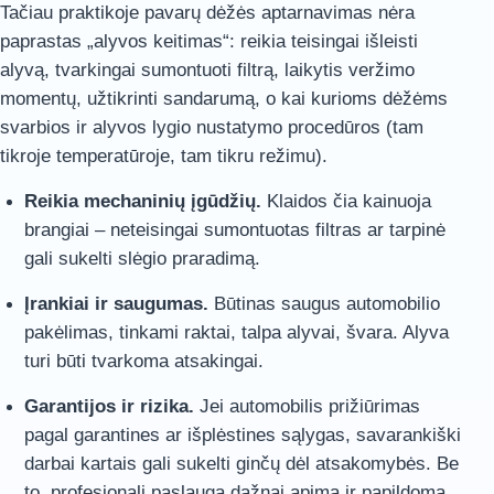
Tačiau praktikoje pavarų dėžės aptarnavimas nėra
paprastas „alyvos keitimas“: reikia teisingai išleisti
alyvą, tvarkingai sumontuoti filtrą, laikytis veržimo
momentų, užtikrinti sandarumą, o kai kurioms dėžėms
svarbios ir alyvos lygio nustatymo procedūros (tam
tikroje temperatūroje, tam tikru režimu).
Reikia mechaninių įgūdžių.
Klaidos čia kainuoja
brangiai – neteisingai sumontuotas filtras ar tarpinė
gali sukelti slėgio praradimą.
Įrankiai ir saugumas.
Būtinas saugus automobilio
pakėlimas, tinkami raktai, talpa alyvai, švara. Alyva
turi būti tvarkoma atsakingai.
Garantijos ir rizika.
Jei automobilis prižiūrimas
pagal garantines ar išplėstines sąlygas, savarankiški
darbai kartais gali sukelti ginčų dėl atsakomybės. Be
to, profesionali paslauga dažnai apima ir papildomą