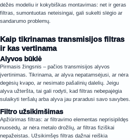
dėžės modeliu ir kokybiškas montavimas: net ir geras
filtras, sumontuotas neteisingai, gali sukelti slėgio ar
sandarumo problemų.
Kaip tikrinamas transmisijos filtras
ir kas vertinama
Alyvos būklė
Pirmasis žingsnis – pačios transmisijos alyvos
įvertinimas. Tikrinama, ar alyva nepatamsėjusi, ar nėra
degėsių kvapo, ar nesimato pašalinių dalelių. Jeigu
alyva užteršta, tai gali rodyti, kad filtras nebepajėgia
sulaikyti teršalų arba alyva jau praradusi savo savybes.
Filtro užsikimšimas
Apžiūrimas filtras: ar filtravimo elementas neprisipildęs
nuosėdų, ar nėra metalo drožlių, ar filtras fiziškai
nepažeistas. Užsikimšęs filtras dažnai reiškia