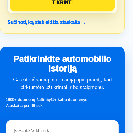
Sužinoti, ką atskleidžia ataskaita →
Patikrinkite automobilio
istoriją
Gaukite išsamią informaciją apie praeitį, kad
pirktumėte užtikrintai ir be staigmenų.
1000+ duomenų šaltinių
45+ šalių duomenys
Ataskaita per 40 sek.