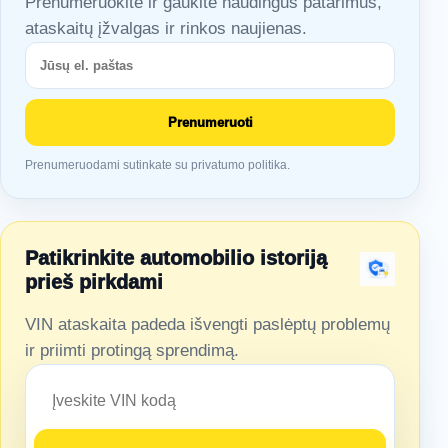
Prenumeruokite ir gaukite naudingus patarimus,
ataskaitų įžvalgas ir rinkos naujienas.
Prenumeruoti
Prenumeruodami sutinkate su privatumo politika.
Patikrinkite automobilio istoriją
prieš pirkdami
VIN ataskaita padeda išvengti paslėptų problemų
ir priimti protingą sprendimą.