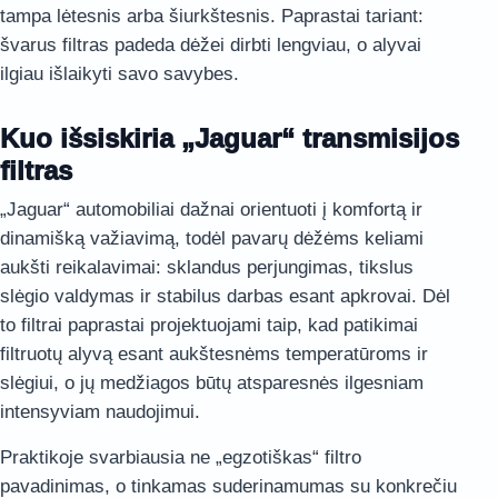
tampa lėtesnis arba šiurkštesnis. Paprastai tariant:
švarus filtras padeda dėžei dirbti lengviau, o alyvai
ilgiau išlaikyti savo savybes.
Kuo išsiskiria „Jaguar“ transmisijos
filtras
„Jaguar“ automobiliai dažnai orientuoti į komfortą ir
dinamišką važiavimą, todėl pavarų dėžėms keliami
aukšti reikalavimai: sklandus perjungimas, tikslus
slėgio valdymas ir stabilus darbas esant apkrovai. Dėl
to filtrai paprastai projektuojami taip, kad patikimai
filtruotų alyvą esant aukštesnėms temperatūroms ir
slėgiui, o jų medžiagos būtų atsparesnės ilgesniam
intensyviam naudojimui.
Praktikoje svarbiausia ne „egzotiškas“ filtro
pavadinimas, o tinkamas suderinamumas su konkrečiu