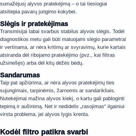
sumažėjusį alyvos pratekėjimą – o tai tiesiogiai
atsiliepia pavarų jungimo kokybei.
Slėgis ir pratekėjimas
Transmisijai labai svarbus stabilus alyvos slėgis. Todėl
diagnostikos metu gali būti matuojami slėgio parametrai
ir vertinama, ar nėra kritimų ar svyravimų, kurie kartais
atsiranda dėl ribojamo pratekėjimo (pvz., kai filtras
užsinešęs) arba dėl kitų dėžės bėdų.
Sandarumas
Taip pat apžiūrima, ar nėra alyvos pratekėjimų ties
sujungimais, tarpinėmis, žarnomis ar sandarikliais.
Nutekėjimai mažina alyvos kiekį, o kartu gali pabloginti
tepimą ir aušinimą. Net ir nedidelis „rasojimas“ ilgainiui
virsta problema, jei alyvos lygis krenta.
Kodėl filtro patikra svarbi