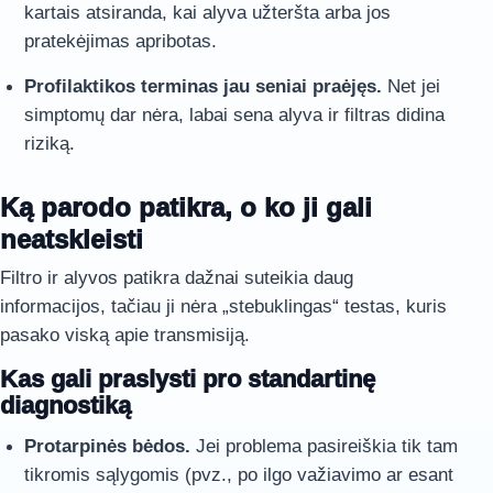
kartais atsiranda, kai alyva užteršta arba jos
pratekėjimas apribotas.
Profilaktikos terminas jau seniai praėjęs.
Net jei
simptomų dar nėra, labai sena alyva ir filtras didina
riziką.
Ką parodo patikra, o ko ji gali
neatskleisti
Filtro ir alyvos patikra dažnai suteikia daug
informacijos, tačiau ji nėra „stebuklingas“ testas, kuris
pasako viską apie transmisiją.
Kas gali praslysti pro standartinę
diagnostiką
Protarpinės bėdos.
Jei problema pasireiškia tik tam
tikromis sąlygomis (pvz., po ilgo važiavimo ar esant