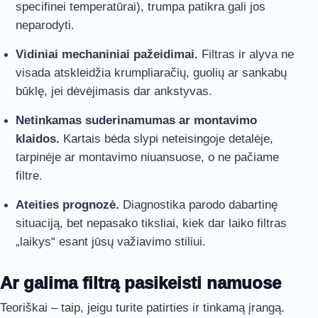
specifinei temperatūrai), trumpa patikra gali jos
neparodyti.
Vidiniai mechaniniai pažeidimai.
Filtras ir alyva ne
visada atskleidžia krumpliaračių, guolių ar sankabų
būklę, jei dėvėjimasis dar ankstyvas.
Netinkamas suderinamumas ar montavimo
klaidos.
Kartais bėda slypi neteisingoje detalėje,
tarpinėje ar montavimo niuansuose, o ne pačiame
filtre.
Ateities prognozė.
Diagnostika parodo dabartinę
situaciją, bet nepasako tiksliai, kiek dar laiko filtras
„laikys“ esant jūsų važiavimo stiliui.
Ar galima filtrą pasikeisti namuose
Teoriškai – taip, jeigu turite patirties ir tinkamą įrangą.