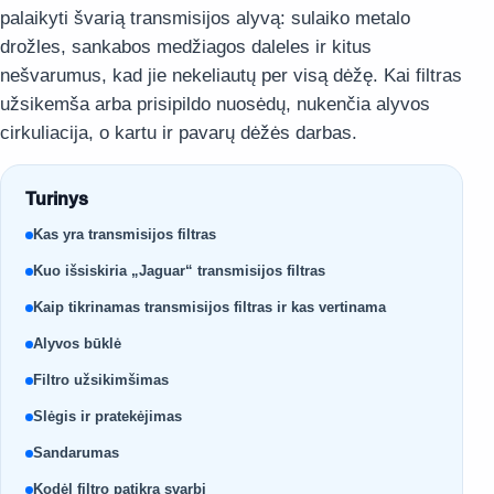
palaikyti švarią transmisijos alyvą: sulaiko metalo
drožles, sankabos medžiagos daleles ir kitus
nešvarumus, kad jie nekeliautų per visą dėžę. Kai filtras
užsikemša arba prisipildo nuosėdų, nukenčia alyvos
cirkuliacija, o kartu ir pavarų dėžės darbas.
Turinys
Kas yra transmisijos filtras
Kuo išsiskiria „Jaguar“ transmisijos filtras
Kaip tikrinamas transmisijos filtras ir kas vertinama
Alyvos būklė
Filtro užsikimšimas
Slėgis ir pratekėjimas
Sandarumas
Kodėl filtro patikra svarbi