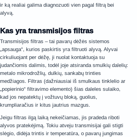
ir ką realiai galima diagnozuoti vien pagal filtrą bei
alyvą.
Kas yra transmisijos filtras
Transmisijos filtras – tai pavarų dėžės sistemos
„apsauga“, kurios paskirtis yra filtruoti alyvą. Alyvai
cirkuliuojant per dėžę, ji nuolat kontaktuoja su
judančiomis dalimis, todėl joje atsiranda smulkių dalelių:
metalo mikrodrožlių, dulkių, sankabų trinties
medžiagos. Filtras (dažniausiai iš smulkaus tinklelio ar
„popierinio“ filtravimo elemento) šias daleles sulaiko,
kad jos nepatektų į vožtuvų bloką, guolius,
krumpliaračius ir kitus jautrius mazgus.
Jeigu filtras ilgą laiką nekeičiamas, jis pradeda riboti
alyvos pratekėjimą. Tokiu atveju transmisijai gali stigti
slėgio, didėja trintis ir temperatūra, o pavarų jungimas