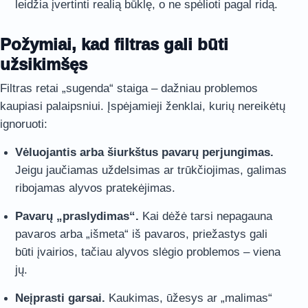
leidžia įvertinti realią būklę, o ne spėlioti pagal ridą.
Požymiai, kad filtras gali būti
užsikimšęs
Filtras retai „sugenda“ staiga – dažniau problemos
kaupiasi palaipsniui. Įspėjamieji ženklai, kurių nereikėtų
ignoruoti:
Vėluojantis arba šiurkštus pavarų perjungimas.
Jeigu jaučiamas uždelsimas ar trūkčiojimas, galimas
ribojamas alyvos pratekėjimas.
Pavarų „praslydimas“.
Kai dėžė tarsi nepagauna
pavaros arba „išmeta“ iš pavaros, priežastys gali
būti įvairios, tačiau alyvos slėgio problemos – viena
jų.
Neįprasti garsai.
Kaukimas, ūžesys ar „malimas“