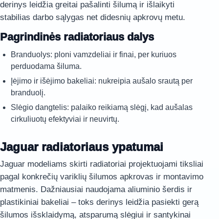
derinys leidžia greitai pašalinti šilumą ir išlaikyti
stabilias darbo sąlygas net didesnių apkrovų metu.
Pagrindinės radiatoriaus dalys
Branduolys: ploni vamzdeliai ir finai, per kuriuos
perduodama šiluma.
Įėjimo ir išėjimo bakeliai: nukreipia aušalo srautą per
branduolį.
Slėgio dangtelis: palaiko reikiamą slėgį, kad aušalas
cirkuliuotų efektyviai ir neuvirtų.
Jaguar radiatoriaus ypatumai
Jaguar modeliams skirti radiatoriai projektuojami tiksliai
pagal konkrečių variklių šilumos apkrovas ir montavimo
matmenis. Dažniausiai naudojama aliuminio šerdis ir
plastikiniai bakeliai – toks derinys leidžia pasiekti gerą
šilumos išsklaidymą, atsparumą slėgiui ir santykinai