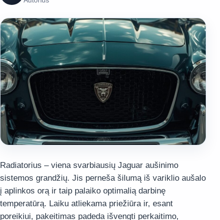
Autorius
Radiatorius – viena svarbiausių Jaguar aušinimo
sistemos grandžių. Jis perneša šilumą iš variklio aušalo
į aplinkos orą ir taip palaiko optimalią darbinę
temperatūrą. Laiku atliekama priežiūra ir, esant
poreikiui, pakeitimas padeda išvengti perkaitimo,