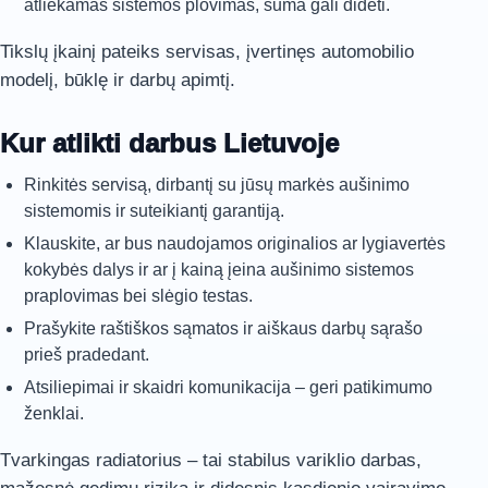
atliekamas sistemos plovimas, suma gali didėti.
Tikslų įkainį pateiks servisas, įvertinęs automobilio
modelį, būklę ir darbų apimtį.
Kur atlikti darbus Lietuvoje
Rinkitės servisą, dirbantį su jūsų markės aušinimo
sistemomis ir suteikiantį garantiją.
Klauskite, ar bus naudojamos originalios ar lygiavertės
kokybės dalys ir ar į kainą įeina aušinimo sistemos
praplovimas bei slėgio testas.
Prašykite raštiškos sąmatos ir aiškaus darbų sąrašo
prieš pradedant.
Atsiliepimai ir skaidri komunikacija – geri patikimumo
ženklai.
Tvarkingas radiatorius – tai stabilus variklio darbas,