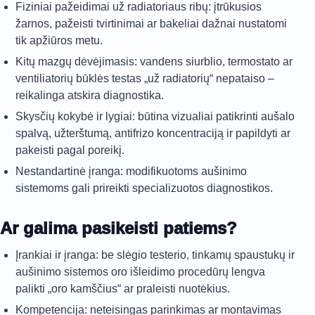
Fiziniai pažeidimai už radiatoriaus ribų: įtrūkusios
žarnos, pažeisti tvirtinimai ar bakeliai dažnai nustatomi
tik apžiūros metu.
Kitų mazgų dėvėjimasis: vandens siurblio, termostato ar
ventiliatorių būklės testas „už radiatorių“ nepataiso –
reikalinga atskira diagnostika.
Skysčių kokybė ir lygiai: būtina vizualiai patikrinti aušalo
spalvą, užterštumą, antifrizo koncentraciją ir papildyti ar
pakeisti pagal poreikį.
Nestandartinė įranga: modifikuotoms aušinimo
sistemoms gali prireikti specializuotos diagnostikos.
Ar galima pasikeisti patiems?
Įrankiai ir įranga: be slėgio testerio, tinkamų spaustukų ir
aušinimo sistemos oro išleidimo procedūrų lengva
palikti „oro kamščius“ ar praleisti nuotėkius.
Kompetencija: neteisingas parinkimas ar montavimas