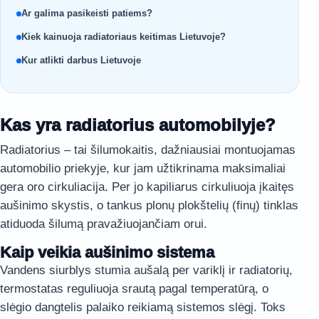
Ar galima pasikeisti patiems?
Kiek kainuoja radiatoriaus keitimas Lietuvoje?
Kur atlikti darbus Lietuvoje
Kas yra radiatorius automobilyje?
Radiatorius – tai šilumokaitis, dažniausiai montuojamas
automobilio priekyje, kur jam užtikrinama maksimaliai
gera oro cirkuliacija. Per jo kapiliarus cirkuliuoja įkaitęs
aušinimo skystis, o tankus plonų plokštelių (finų) tinklas
atiduoda šilumą pravažiuojančiam orui.
Kaip veikia aušinimo sistema
Vandens siurblys stumia aušalą per variklį ir radiatorių,
termostatas reguliuoja srautą pagal temperatūrą, o
slėgio dangtelis palaiko reikiamą sistemos slėgį. Toks