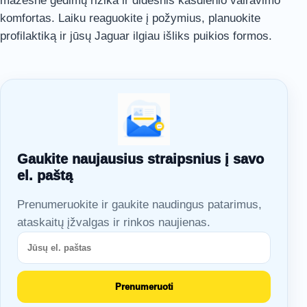
mažesnė gedimų rizika ir didesnis kasdienio vairavimo
komfortas. Laiku reaguokite į požymius, planuokite
profilaktiką ir jūsų Jaguar ilgiau išliks puikios formos.
Gaukite naujausius straipsnius į savo
el. paštą
Prenumeruokite ir gaukite naudingus patarimus,
ataskaitų įžvalgas ir rinkos naujienas.
Prenumeruoti