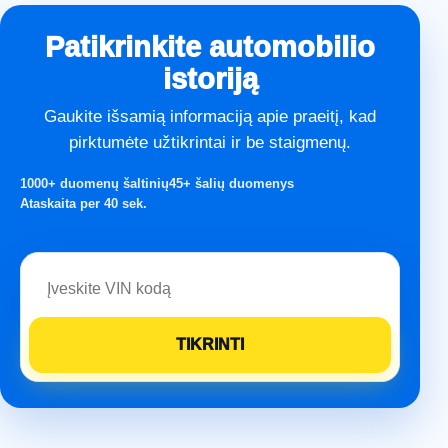
Patikrinkite automobilio
istoriją
Gaukite išsamią informaciją apie praeitį, kad
pirktumėte užtikrintai ir be staigmenų.
1000+ duomenų šaltinių
45+ šalių duomenys
Ataskaita per 40 sek.