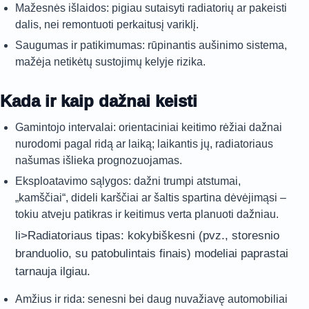
Mažesnės išlaidos: pigiau sutaisyti radiatorių ar pakeisti
dalis, nei remontuoti perkaitusį variklį.
Saugumas ir patikimumas: rūpinantis aušinimo sistema,
mažėja netikėtų sustojimų kelyje rizika.
Kada ir kaip dažnai keisti
Gamintojo intervalai: orientaciniai keitimo rėžiai dažnai
nurodomi pagal ridą ar laiką; laikantis jų, radiatoriaus
našumas išlieka prognozuojamas.
Eksploatavimo sąlygos: dažni trumpi atstumai,
„kamščiai“, dideli karščiai ar šaltis spartina dėvėjimąsi –
tokiu atveju patikras ir keitimus verta planuoti dažniau.
li>Radiatoriaus tipas: kokybiškesni (pvz., storesnio
branduolio, su patobulintais finais) modeliai paprastai
tarnauja ilgiau.
Amžius ir rida: senesni bei daug nuvažiavę automobiliai