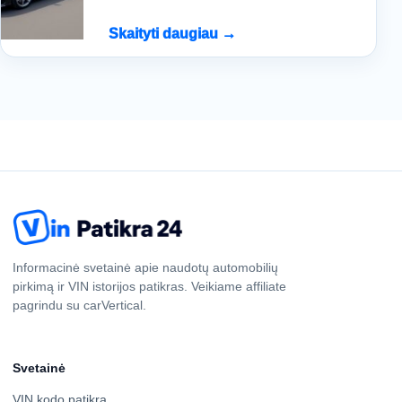
Skaityti daugiau →
Informacinė svetainė apie naudotų automobilių
pirkimą ir VIN istorijos patikras. Veikiame affiliate
pagrindu su carVertical.
Svetainė
VIN kodo patikra