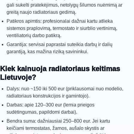
gali sukelti pratekėjimus, netolygų šilumos nuėmimą ar
greitą naujo radiatoriaus gedimą.
Patikros apimtis: profesionalai dažnai kartu atlieka
sistemos praplovimą, termostato ir siurblio vertinimą,
ventiliatorių darbo patikrą.
Garantija: servisai paprastai suteikia darbų ir dalių
garantiją, kas mažina riziką savininkui.
Kiek kainuoja radiatoriaus keitimas
Lietuvoje?
Dalys: nuo ~150 iki 500 eur (priklausomai nuo modelio,
radiatoriaus konstrukcijos ir gamintojo).
Darbas: apie 120–300 eur (lemia prieigos
sudėtingumas, papildomi darbai).
Bendra suma: dažniausiai 250–800 eur. Jei kartu
keičiami termostatas, žarnos, aušalo skystis ar