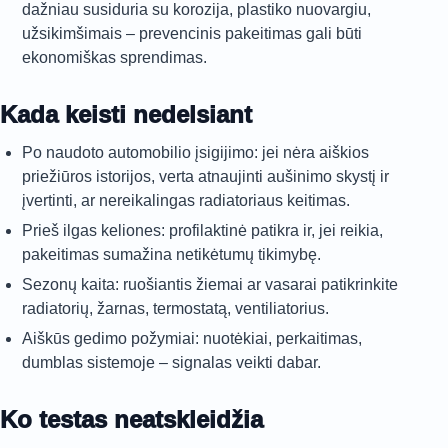
dažniau susiduria su korozija, plastiko nuovargiu,
užsikimšimais – prevencinis pakeitimas gali būti
ekonomiškas sprendimas.
Kada keisti nedelsiant
Po naudoto automobilio įsigijimo: jei nėra aiškios
priežiūros istorijos, verta atnaujinti aušinimo skystį ir
įvertinti, ar nereikalingas radiatoriaus keitimas.
Prieš ilgas keliones: profilaktinė patikra ir, jei reikia,
pakeitimas sumažina netikėtumų tikimybę.
Sezonų kaita: ruošiantis žiemai ar vasarai patikrinkite
radiatorių, žarnas, termostatą, ventiliatorius.
Aiškūs gedimo požymiai: nuotėkiai, perkaitimas,
dumblas sistemoje – signalas veikti dabar.
Ko testas neatskleidžia