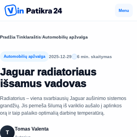
Menu
Pradžia
/
Tinklaraštis
/
Automobilių apžvalga
2025-12-29
6 min. skaitymas
Automobilių apžvalga
Jaguar radiatoriaus
išsamus vadovas
Radiatorius – viena svarbiausių Jaguar aušinimo sistemos
grandžių. Jis perneša šilumą iš variklio aušalo į aplinkos
orą ir taip palaiko optimalią darbinę temperatūrą.
Tomas Valenta
T