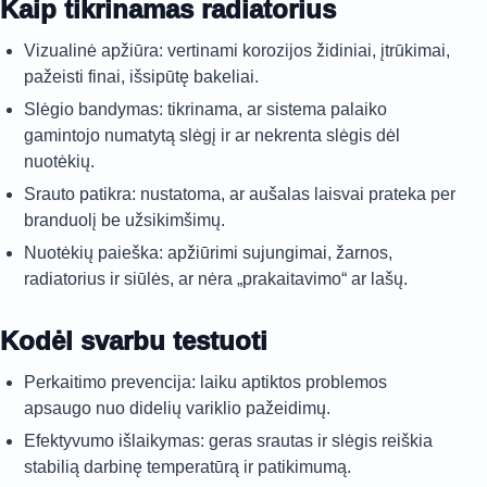
Kaip tikrinamas radiatorius
Vizualinė apžiūra: vertinami korozijos židiniai, įtrūkimai,
pažeisti finai, išsipūtę bakeliai.
Slėgio bandymas: tikrinama, ar sistema palaiko
gamintojo numatytą slėgį ir ar nekrenta slėgis dėl
nuotėkių.
Srauto patikra: nustatoma, ar aušalas laisvai prateka per
branduolį be užsikimšimų.
Nuotėkių paieška: apžiūrimi sujungimai, žarnos,
radiatorius ir siūlės, ar nėra „prakaitavimo“ ar lašų.
Kodėl svarbu testuoti
Perkaitimo prevencija: laiku aptiktos problemos
apsaugo nuo didelių variklio pažeidimų.
Efektyvumo išlaikymas: geras srautas ir slėgis reiškia
stabilią darbinę temperatūrą ir patikimumą.