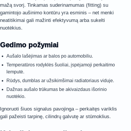
mažą svorį. Tinkamas suderinamumas (fitting) su
gamintojo aušinimo kontūru yra esminis – net menki
neatitikimai gali mažinti efektyvumą arba sukelti
nuotėkius.
Gedimo požymiai
Aušalo lašėjimas ar balos po automobiliu.
Temperatūros rodyklės šuoliai, įspėjamoji perkaitimo
lemputė.
Rūdys, dumblas ar užsikimšimai radiatoriaus viduje.
Dažnas aušalo trūkumas be akivaizdaus išorinio
nuotėkio.
Ignoruoti šiuos signalus pavojinga – perkaitęs variklis
gali pažeisti tarpinę, cilindrų galvutę ar stūmoklius.