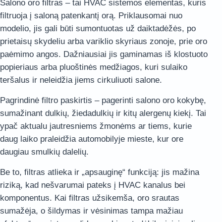
Salono oro filtras – tai HVAC sistemos elementas, kuris
filtruoja į saloną patenkantį orą. Priklausomai nuo
modelio, jis gali būti sumontuotas už daiktadėžės, po
prietaisų skydeliu arba variklio skyriaus zonoje, prie oro
paėmimo angos. Dažniausiai jis gaminamas iš klostuoto
popieriaus arba pluoštinės medžiagos, kuri sulaiko
teršalus ir neleidžia jiems cirkuliuoti salone.
Pagrindinė filtro paskirtis – pagerinti salono oro kokybę,
sumažinant dulkių, žiedadulkių ir kitų alergenų kiekį. Tai
ypač aktualu jautresniems žmonėms ar tiems, kurie
daug laiko praleidžia automobilyje mieste, kur ore
daugiau smulkių dalelių.
Be to, filtras atlieka ir „apsauginę“ funkciją: jis mažina
riziką, kad nešvarumai pateks į HVAC kanalus bei
komponentus. Kai filtras užsikemša, oro srautas
sumažėja, o šildymas ir vėsinimas tampa mažiau