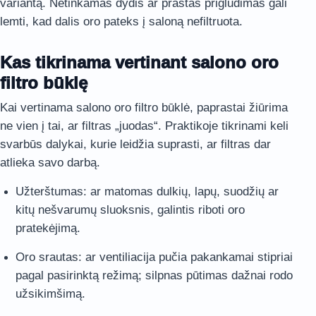
variantą. Netinkamas dydis ar prastas prigludimas gali
lemti, kad dalis oro pateks į saloną nefiltruota.
Kas tikrinama vertinant salono oro
filtro būklę
Kai vertinama salono oro filtro būklė, paprastai žiūrima
ne vien į tai, ar filtras „juodas“. Praktikoje tikrinami keli
svarbūs dalykai, kurie leidžia suprasti, ar filtras dar
atlieka savo darbą.
Užterštumas: ar matomas dulkių, lapų, suodžių ar
kitų nešvarumų sluoksnis, galintis riboti oro
pratekėjimą.
Oro srautas: ar ventiliacija pučia pakankamai stipriai
pagal pasirinktą režimą; silpnas pūtimas dažnai rodo
užsikimšimą.