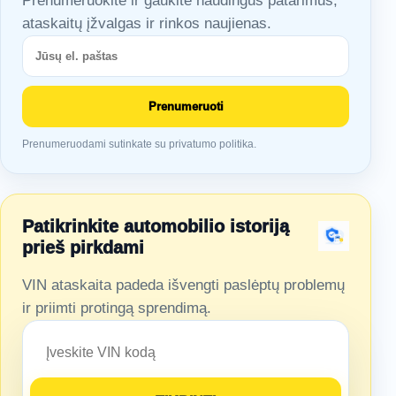
Prenumeruokite ir gaukite naudingus patarimus,
ataskaitų įžvalgas ir rinkos naujienas.
Prenumeruoti
Prenumeruodami sutinkate su privatumo politika.
Patikrinkite automobilio istoriją
prieš pirkdami
VIN ataskaita padeda išvengti paslėptų problemų
ir priimti protingą sprendimą.