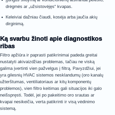
drėgmės ar „užsistovėjęs“ kvapas.
Keleiviai dažniau čiaudi, kosėja arba jaučia akių
dirginimą.
Ką svarbu žinoti apie diagnostikos
ribas
Filtro apžiūra ir paprasti patikrinimai padeda greitai
nustatyti akivaizdžias problemas, tačiau ne viską
galima įvertinti vien pažvelgus į filtrą. Pavyzdžiui, jei
yra gilesnių HVAC sistemos nesklandumų (oro kanalų
užterštumas, ventiliatoriaus ar kitų komponentų
problemos), vien filtro keitimas gali situacijos iki galo
neišspręsti. Todėl, jei po pakeitimo oro srautas ar
kvapai nesikeičia, verta patikrinti ir visą vėdinimo
sistemą.