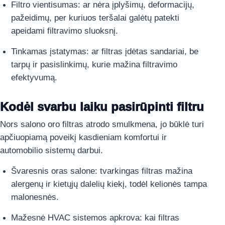
Filtro vientisumas: ar nėra įplyšimų, deformacijų,
pažeidimų, per kuriuos teršalai galėtų patekti
apeidami filtravimo sluoksnį.
Tinkamas įstatymas: ar filtras įdėtas sandariai, be
tarpų ir pasislinkimų, kurie mažina filtravimo
efektyvumą.
Kodėl svarbu laiku pasirūpinti filtru
Nors salono oro filtras atrodo smulkmena, jo būklė turi
apčiuopiamą poveikį kasdieniam komfortui ir
automobilio sistemų darbui.
Švaresnis oras salone: tvarkingas filtras mažina
alergenų ir kietųjų dalelių kiekį, todėl kelionės tampa
malonesnės.
Mažesnė HVAC sistemos apkrova: kai filtras