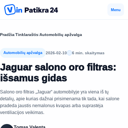
Menu
Pradžia
/
Tinklaraštis
/
Automobilių apžvalga
2026-02-10
6 min. skaitymas
Automobilių apžvalga
Jaguar salono oro filtras:
išsamus gidas
Salono oro filtras „Jaguar“ automobilyje yra viena iš tų
detalių, apie kurias dažnai prisimenama tik tada, kai salone
pradeda jaustis nemalonus kvapas arba suprastėja
ventiliacijos veikimas.
Tomas Valenta