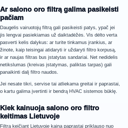
Ar salono oro filtrą galima pasikeisti
pačiam
Daugelis vairuotojų filtrą gali pasikeisti patys, ypač jei
jis lengvai pasiekiamas už daiktadėžės. Vis dėlto verta
pasverti kelis dalykus: ar turite tinkamus įrankius, ar
žinote, kaip teisingai atidaryti ir uždaryti filtro korpusą,
ir ar naujas filtras bus įstatytas sandariai. Net nedidelis
netikslumas (kreivas įstatymas, paliktas tarpas) gali
panaikinti dalį filtro naudos.
Jei nesate tikri, servise tai atliekama greitai ir paprastai,
o kartu galima įvertinti ir bendrą HVAC sistemos būklę.
Kiek kainuoja salono oro filtro
keitimas Lietuvoje
Filtrą keičiant Lietuvoje kaina paprastai priklauso nuo