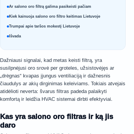
Ar salono oro filtrą galima pasikeisti pačiam
Kiek kainuoja salono oro filtro keitimas Lietuvoje
Trumpai apie taršos mokestį Lietuvoje
Išvada
Dažniausi signalai, kad metas keisti filtrą, yra
susilpnėjusi oro srovė per groteles, užsistovėjęs ar
„drėgnas“ kvapas įjungus ventiliaciją ir dažnesnis
čiaudulys ar akių dirginimas keleiviams. Tokiais atvejais
atidėlioti neverta: švarus filtras padeda palaikyti
komfortą ir leidžia HVAC sistemai dirbti efektyviai.
Kas yra salono oro filtras ir ką jis
daro