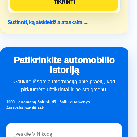
Sužinoti, ką atskleidžia ataskaita →
Patikrinkite automobilio
istoriją
Gaukite išsamią informaciją apie praeitį, kad
pirktumėte užtikrintai ir be staigmenų.
1000+ duomenų šaltinių
45+ šalių duomenys
Ataskaita per 40 sek.