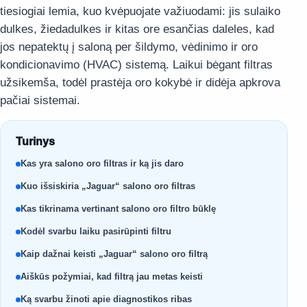
tiesiogiai lemia, kuo kvėpuojate važiuodami: jis sulaiko
dulkes, žiedadulkes ir kitas ore esančias daleles, kad
jos nepatektų į saloną per šildymo, vėdinimo ir oro
kondicionavimo (HVAC) sistemą. Laikui bėgant filtras
užsikemša, todėl prastėja oro kokybė ir didėja apkrova
pačiai sistemai.
Turinys
Kas yra salono oro filtras ir ką jis daro
Kuo išsiskiria „Jaguar“ salono oro filtras
Kas tikrinama vertinant salono oro filtro būklę
Kodėl svarbu laiku pasirūpinti filtru
Kaip dažnai keisti „Jaguar“ salono oro filtrą
Aiškūs požymiai, kad filtrą jau metas keisti
Ką svarbu žinoti apie diagnostikos ribas