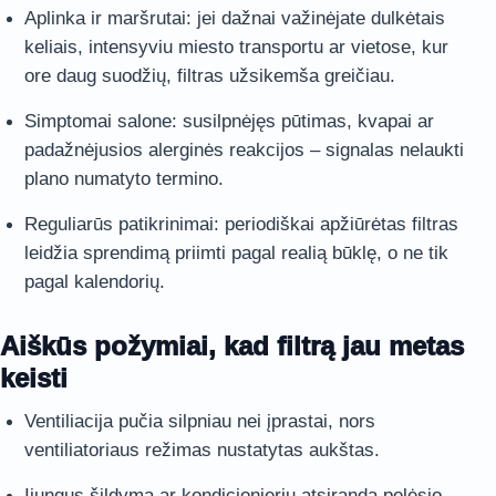
Aplinka ir maršrutai: jei dažnai važinėjate dulkėtais
keliais, intensyviu miesto transportu ar vietose, kur
ore daug suodžių, filtras užsikemša greičiau.
Simptomai salone: susilpnėjęs pūtimas, kvapai ar
padažnėjusios alerginės reakcijos – signalas nelaukti
plano numatyto termino.
Reguliarūs patikrinimai: periodiškai apžiūrėtas filtras
leidžia sprendimą priimti pagal realią būklę, o ne tik
pagal kalendorių.
Aiškūs požymiai, kad filtrą jau metas
keisti
Ventiliacija pučia silpniau nei įprastai, nors
ventiliatoriaus režimas nustatytas aukštas.
Įjungus šildymą ar kondicionierių atsiranda pelėsio,