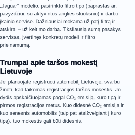
„Jaguar“ modelio, pasirinkto filtro tipo (paprastas ar,
pavyzdžiui, su aktyvintos anglies sluoksniu) ir darbo
įkainio servise. Dažniausiai mokama už patį filtrą ir
atskirai – už keitimo darbą. Tiksliausią sumą pasakys
servisas, įvertinęs konkretų modelį ir filtro
prieinamumą.
Trumpai apie taršos mokestį
Lietuvoje
Jei planuojate registruoti automobilį Lietuvoje, svarbu
žinoti, kad taikomas registracijos taršos mokestis. Jo
dydis apskaičiuojamas pagal CO₂ emisiją, kuro tipą ir
pirmos registracijos metus. Kuo didesnė CO₂ emisija ir
kuo senesnis automobilis (taip pat atsižvelgiant į kuro
tipą), tuo mokestis gali būti didesnis.