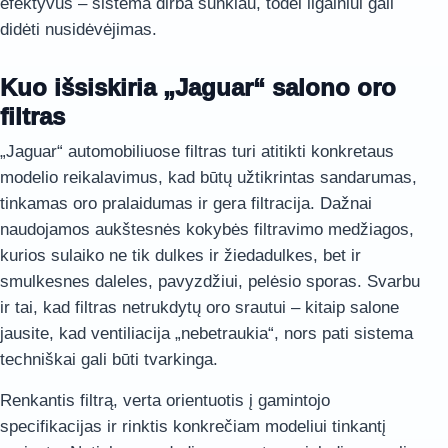
efektyvūs – sistema dirba sunkiau, todėl ilgainiui gali
didėti nusidėvėjimas.
Kuo išsiskiria „Jaguar“ salono oro
filtras
„Jaguar“ automobiliuose filtras turi atitikti konkretaus
modelio reikalavimus, kad būtų užtikrintas sandarumas,
tinkamas oro pralaidumas ir gera filtracija. Dažnai
naudojamos aukštesnės kokybės filtravimo medžiagos,
kurios sulaiko ne tik dulkes ir žiedadulkes, bet ir
smulkesnes daleles, pavyzdžiui, pelėsio sporas. Svarbu
ir tai, kad filtras netrukdytų oro srautui – kitaip salone
jausite, kad ventiliacija „nebetraukia“, nors pati sistema
techniškai gali būti tvarkinga.
Renkantis filtrą, verta orientuotis į gamintojo
specifikacijas ir rinktis konkrečiam modeliui tinkantį