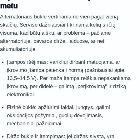
metu
Alternatoriaus būklė vertinama ne vien pagal vieną
skaičių. Servise dažniausiai tikrinama kelių sričių
visuma, kad būtų aišku, ar problema – pačiame
alternatoriuje, pavaros dirže, laiduose, ar net
akumuliatoriuje.
Įtampos išėjimas: varikliui dirbant matuojama, ar
įkrovimo įtampa patenka į normą (dažniausiai apie
13,5–14,5 V). Per maža įtampa reiškia nepakankamą
įkrovimą, per didelė – galimą „perįkrovimą“ ir riziką
elektronikai.
Fizinė būklė: apžiūrimi laidai, jungtys, galimi
oksidacijos požymiai, guolių dėvėjimasis,
mechaniniai pažeidimai.
Diržo būklė ir įtempimas: jei diržas slysta, yra