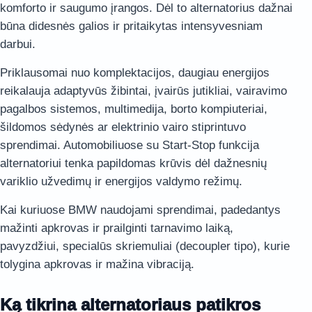
komforto ir saugumo įrangos. Dėl to alternatorius dažnai
būna didesnės galios ir pritaikytas intensyvesniam
darbui.
Priklausomai nuo komplektacijos, daugiau energijos
reikalauja adaptyvūs žibintai, įvairūs jutikliai, vairavimo
pagalbos sistemos, multimedija, borto kompiuteriai,
šildomos sėdynės ar elektrinio vairo stiprintuvo
sprendimai. Automobiliuose su Start-Stop funkcija
alternatoriui tenka papildomas krūvis dėl dažnesnių
variklio užvedimų ir energijos valdymo režimų.
Kai kuriuose BMW naudojami sprendimai, padedantys
mažinti apkrovas ir prailginti tarnavimo laiką,
pavyzdžiui, specialūs skriemuliai (decoupler tipo), kurie
tolygina apkrovas ir mažina vibraciją.
Ką tikrina alternatoriaus patikros