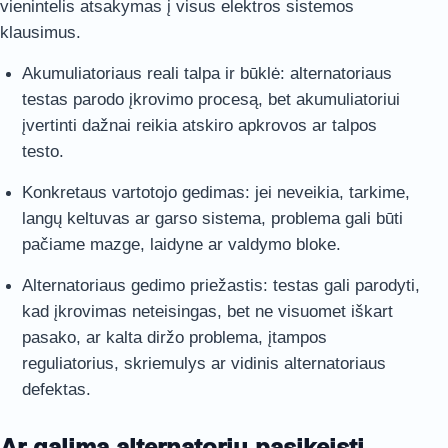
vienintelis atsakymas į visus elektros sistemos
klausimus.
Akumuliatoriaus reali talpa ir būklė: alternatoriaus
testas parodo įkrovimo procesą, bet akumuliatoriui
įvertinti dažnai reikia atskiro apkrovos ar talpos
testo.
Konkretaus vartotojo gedimas: jei neveikia, tarkime,
langų keltuvas ar garso sistema, problema gali būti
pačiame mazge, laidyne ar valdymo bloke.
Alternatoriaus gedimo priežastis: testas gali parodyti,
kad įkrovimas neteisingas, bet ne visuomet iškart
pasako, ar kalta diržo problema, įtampos
reguliatorius, skriemulys ar vidinis alternatoriaus
defektas.
Ar galima alternatorių pasikeisti