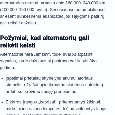
alternatorius neretai tarnauja apie 160 000–240 000 km
(100 000–150 000 mylių). Senesniuose automobiliuose
ar esant sunkesnėms eksploatacijos sąlygoms patikrų
gali reikėti dažniau.
Požymiai, kad alternatorių gali
reikėti keisti
Alternatoriai nėra „amžini“, todėl svarbu atpažinti
signalus, kurie dažniausiai pasirodo dar iki visiško
gedimo.
Įspėjimai prietaisų skydelyje: akumuliatoriaus
simbolis, užrašai apie įkrovimo sistemos sutrikimą
ar kiti su įkrovimu susiję pranešimai.
Elektros įrangos „kaprizai“: pritemstantys žibintai,
mirksinčios salono lemputės, lėčiau veikiantys langų