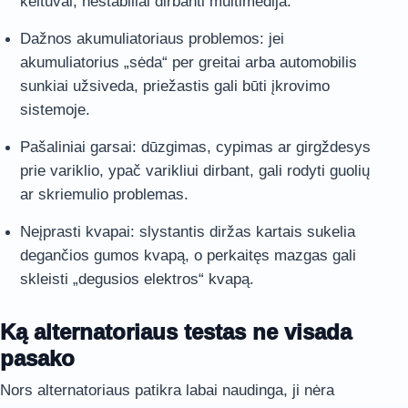
keltuvai, nestabiliai dirbanti multimedija.
Dažnos akumuliatoriaus problemos: jei
akumuliatorius „sėda“ per greitai arba automobilis
sunkiai užsiveda, priežastis gali būti įkrovimo
sistemoje.
Pašaliniai garsai: dūzgimas, cypimas ar girgždesys
prie variklio, ypač varikliui dirbant, gali rodyti guolių
ar skriemulio problemas.
Neįprasti kvapai: slystantis diržas kartais sukelia
degančios gumos kvapą, o perkaitęs mazgas gali
skleisti „degusios elektros“ kvapą.
Ką alternatoriaus testas ne visada
pasako
Nors alternatoriaus patikra labai naudinga, ji nėra