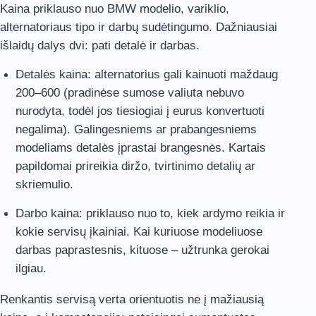
Kaina priklauso nuo BMW modelio, variklio,
alternatoriaus tipo ir darbų sudėtingumo. Dažniausiai
išlaidų dalys dvi: pati detalė ir darbas.
Detalės kaina: alternatorius gali kainuoti maždaug
200–600 (pradinėse sumose valiuta nebuvo
nurodyta, todėl jos tiesiogiai į eurus konvertuoti
negalima). Galingesniems ar prabangesniems
modeliams detalės įprastai brangesnės. Kartais
papildomai prireikia diržo, tvirtinimo detalių ar
skriemulio.
Darbo kaina: priklauso nuo to, kiek ardymo reikia ir
kokie servisų įkainiai. Kai kuriuose modeliuose
darbas paprastesnis, kituose – užtrunka gerokai
ilgiau.
Renkantis servisą verta orientuotis ne į mažiausią