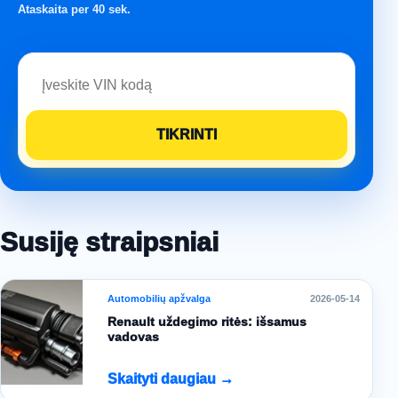
Ataskaita per 40 sek.
Susiję straipsniai
Automobilių apžvalga
2026-05-14
Renault uždegimo ritės: išsamus
vadovas
Skaityti daugiau →