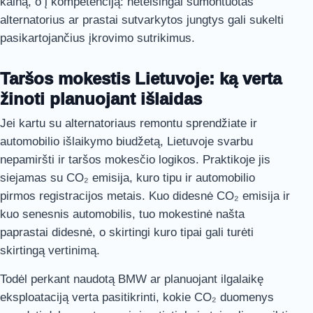
kainą, o į kompetenciją: neteisingai sumontuotas
alternatorius ar prastai sutvarkytos jungtys gali sukelti
pasikartojančius įkrovimo sutrikimus.
Taršos mokestis Lietuvoje: ką verta
žinoti planuojant išlaidas
Jei kartu su alternatoriaus remontu sprendžiate ir
automobilio išlaikymo biudžetą, Lietuvoje svarbu
nepamiršti ir taršos mokesčio logikos. Praktikoje jis
siejamas su CO₂ emisija, kuro tipu ir automobilio
pirmos registracijos metais. Kuo didesnė CO₂ emisija ir
kuo senesnis automobilis, tuo mokestinė našta
paprastai didesnė, o skirtingi kuro tipai gali turėti
skirtingą vertinimą.
Todėl perkant naudotą BMW ar planuojant ilgalaikę
eksploataciją verta pasitikrinti, kokie CO₂ duomenys