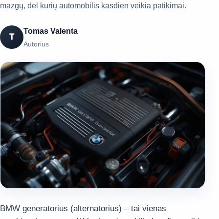
mazgų, dėl kurių automobilis kasdien veikia patikimai.
Tomas Valenta
T
Autorius
BMW generatorius (alternatorius) – tai vienas