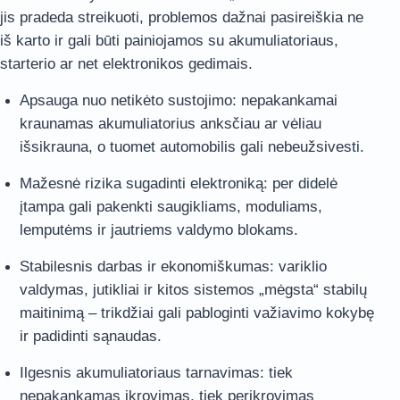
jis pradeda streikuoti, problemos dažnai pasireiškia ne
iš karto ir gali būti painiojamos su akumuliatoriaus,
starterio ar net elektronikos gedimais.
Apsauga nuo netikėto sustojimo: nepakankamai
kraunamas akumuliatorius anksčiau ar vėliau
išsikrauna, o tuomet automobilis gali nebeužsivesti.
Mažesnė rizika sugadinti elektroniką: per didelė
įtampa gali pakenkti saugikliams, moduliams,
lemputėms ir jautriems valdymo blokams.
Stabilesnis darbas ir ekonomiškumas: variklio
valdymas, jutikliai ir kitos sistemos „mėgsta“ stabilų
maitinimą – trikdžiai gali pabloginti važiavimo kokybę
ir padidinti sąnaudas.
Ilgesnis akumuliatoriaus tarnavimas: tiek
nepakankamas įkrovimas, tiek perįkrovimas