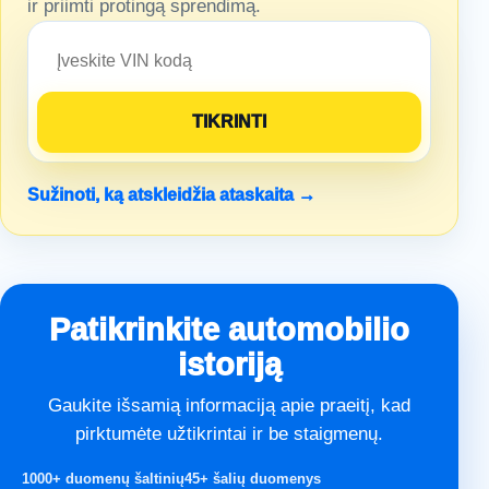
ir priimti protingą sprendimą.
Sužinoti, ką atskleidžia ataskaita →
Patikrinkite automobilio
istoriją
Gaukite išsamią informaciją apie praeitį, kad
pirktumėte užtikrintai ir be staigmenų.
1000+ duomenų šaltinių
45+ šalių duomenys