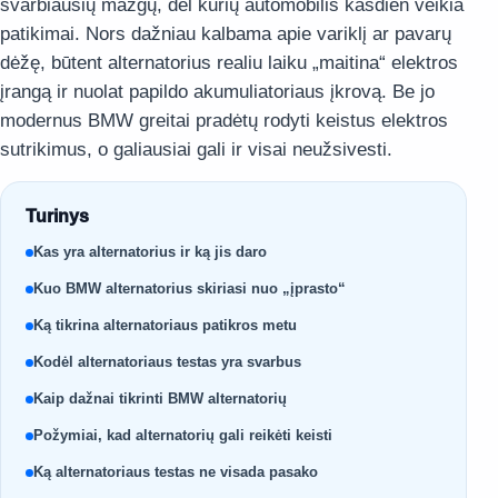
svarbiausių mazgų, dėl kurių automobilis kasdien veikia
patikimai. Nors dažniau kalbama apie variklį ar pavarų
dėžę, būtent alternatorius realiu laiku „maitina“ elektros
įrangą ir nuolat papildo akumuliatoriaus įkrovą. Be jo
modernus BMW greitai pradėtų rodyti keistus elektros
sutrikimus, o galiausiai gali ir visai neužsivesti.
Turinys
Kas yra alternatorius ir ką jis daro
Kuo BMW alternatorius skiriasi nuo „įprasto“
Ką tikrina alternatoriaus patikros metu
Kodėl alternatoriaus testas yra svarbus
Kaip dažnai tikrinti BMW alternatorių
Požymiai, kad alternatorių gali reikėti keisti
Ką alternatoriaus testas ne visada pasako