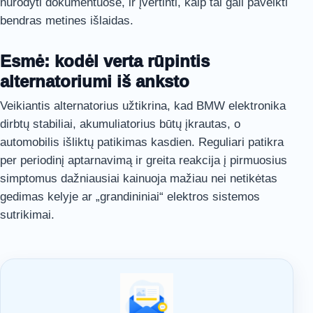
nurodyti dokumentuose, ir įvertinti, kaip tai gali paveikti
bendras metines išlaidas.
Esmė: kodėl verta rūpintis
alternatoriumi iš anksto
Veikiantis alternatorius užtikrina, kad BMW elektronika
dirbtų stabiliai, akumuliatorius būtų įkrautas, o
automobilis išliktų patikimas kasdien. Reguliari patikra
per periodinį aptarnavimą ir greita reakcija į pirmuosius
simptomus dažniausiai kainuoja mažiau nei netikėtas
gedimas kelyje ar „grandininiai“ elektros sistemos
sutrikimai.