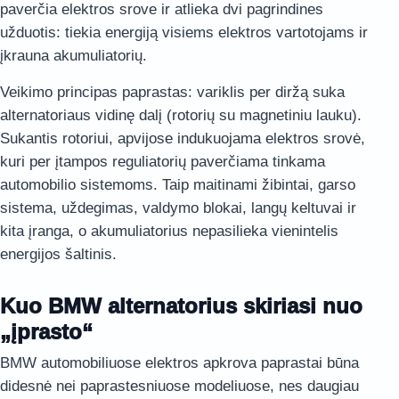
paverčia elektros srove ir atlieka dvi pagrindines
užduotis: tiekia energiją visiems elektros vartotojams ir
įkrauna akumuliatorių.
Veikimo principas paprastas: variklis per diržą suka
alternatoriaus vidinę dalį (rotorių su magnetiniu lauku).
Sukantis rotoriui, apvijose indukuojama elektros srovė,
kuri per įtampos reguliatorių paverčiama tinkama
automobilio sistemoms. Taip maitinami žibintai, garso
sistema, uždegimas, valdymo blokai, langų keltuvai ir
kita įranga, o akumuliatorius nepasilieka vienintelis
energijos šaltinis.
Kuo BMW alternatorius skiriasi nuo
„įprasto“
BMW automobiliuose elektros apkrova paprastai būna
didesnė nei paprastesniuose modeliuose, nes daugiau