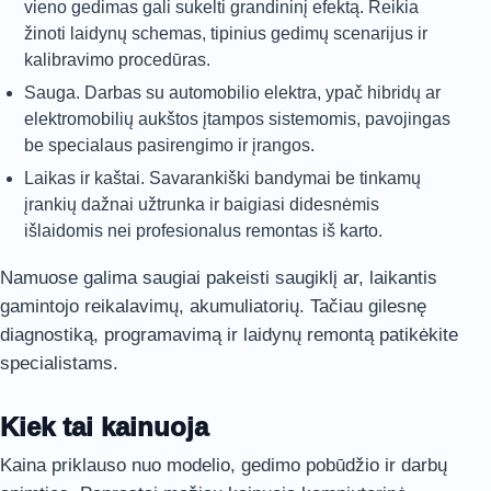
vieno gedimas gali sukelti grandininį efektą. Reikia
žinoti laidynų schemas, tipinius gedimų scenarijus ir
kalibravimo procedūras.
Sauga. Darbas su automobilio elektra, ypač hibridų ar
elektromobilių aukštos įtampos sistemomis, pavojingas
be specialaus pasirengimo ir įrangos.
Laikas ir kaštai. Savarankiški bandymai be tinkamų
įrankių dažnai užtrunka ir baigiasi didesnėmis
išlaidomis nei profesionalus remontas iš karto.
Namuose galima saugiai pakeisti saugiklį ar, laikantis
gamintojo reikalavimų, akumuliatorių. Tačiau gilesnę
diagnostiką, programavimą ir laidynų remontą patikėkite
specialistams.
Kiek tai kainuoja
Kaina priklauso nuo modelio, gedimo pobūdžio ir darbų