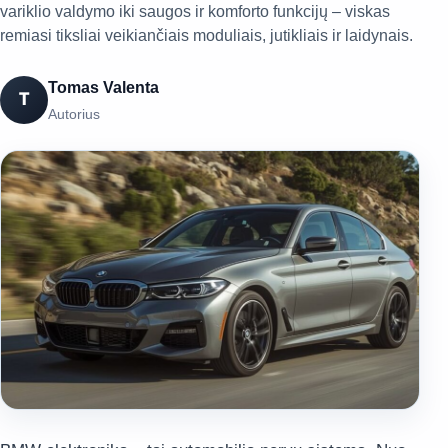
variklio valdymo iki saugos ir komforto funkcijų – viskas
remiasi tiksliai veikiančiais moduliais, jutikliais ir laidynais.
Tomas Valenta
T
Autorius