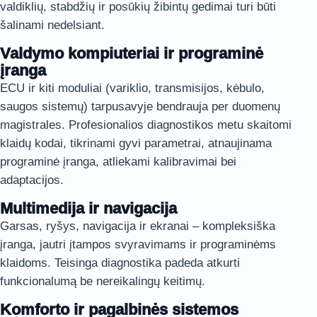
valdiklių, stabdžių ir posūkių žibintų gedimai turi būti
šalinami nedelsiant.
Valdymo kompiuteriai ir programinė
įranga
ECU ir kiti moduliai (variklio, transmisijos, kėbulo,
saugos sistemų) tarpusavyje bendrauja per duomenų
magistrales. Profesionalios diagnostikos metu skaitomi
klaidų kodai, tikrinami gyvi parametrai, atnaujinama
programinė įranga, atliekami kalibravimai bei
adaptacijos.
Multimedija ir navigacija
Garsas, ryšys, navigacija ir ekranai – kompleksiška
įranga, jautri įtampos svyravimams ir programinėms
klaidoms. Teisinga diagnostika padeda atkurti
funkcionalumą be nereikalingų keitimų.
Komforto ir pagalbinės sistemos