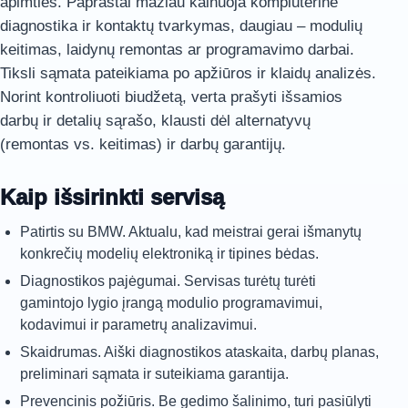
apimties. Paprastai mažiau kainuoja kompiuterinė
diagnostika ir kontaktų tvarkymas, daugiau – modulių
keitimas, laidynų remontas ar programavimo darbai.
Tiksli sąmata pateikiama po apžiūros ir klaidų analizės.
Norint kontroliuoti biudžetą, verta prašyti išsamios
darbų ir detalių sąrašo, klausti dėl alternatyvų
(remontas vs. keitimas) ir darbų garantijų.
Kaip išsirinkti servisą
Patirtis su BMW. Aktualu, kad meistrai gerai išmanytų
konkrečių modelių elektroniką ir tipines bėdas.
Diagnostikos pajėgumai. Servisas turėtų turėti
gamintojo lygio įrangą modulio programavimui,
kodavimui ir parametrų analizavimui.
Skaidrumas. Aiški diagnostikos ataskaita, darbų planas,
preliminari sąmata ir suteikiama garantija.
Prevencinis požiūris. Be gedimo šalinimo, turi pasiūlyti