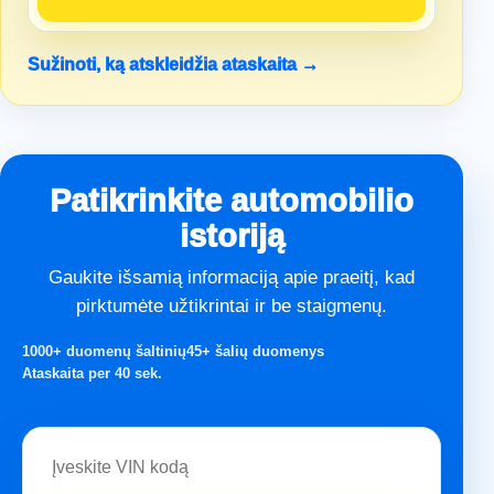
Sužinoti, ką atskleidžia ataskaita →
Patikrinkite automobilio
istoriją
Gaukite išsamią informaciją apie praeitį, kad
pirktumėte užtikrintai ir be staigmenų.
1000+ duomenų šaltinių
45+ šalių duomenys
Ataskaita per 40 sek.