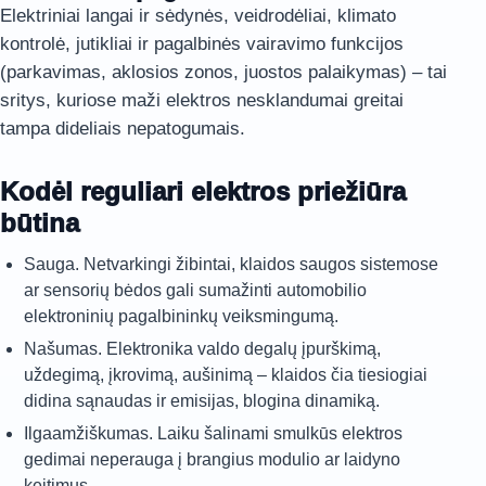
Elektriniai langai ir sėdynės, veidrodėliai, klimato
kontrolė, jutikliai ir pagalbinės vairavimo funkcijos
(parkavimas, aklosios zonos, juostos palaikymas) – tai
sritys, kuriose maži elektros nesklandumai greitai
tampa dideliais nepatogumais.
Kodėl reguliari elektros priežiūra
būtina
Sauga. Netvarkingi žibintai, klaidos saugos sistemose
ar sensorių bėdos gali sumažinti automobilio
elektroninių pagalbininkų veiksmingumą.
Našumas. Elektronika valdo degalų įpurškimą,
uždegimą, įkrovimą, aušinimą – klaidos čia tiesiogiai
didina sąnaudas ir emisijas, blogina dinamiką.
Ilgaamžiškumas. Laiku šalinami smulkūs elektros
gedimai neperauga į brangius modulio ar laidyno
keitimus.