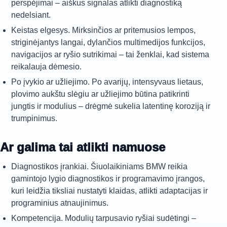
perspėjimai – aiškus signalas atlikti diagnostiką
nedelsiant.
Keistas elgesys. Mirksinčios ar pritemusios lempos,
striginėjantys langai, dylančios multimedijos funkcijos,
navigacijos ar ryšio sutrikimai – tai ženklai, kad sistema
reikalauja dėmesio.
Po įvykio ar užliejimo. Po avarijų, intensyvaus lietaus,
plovimo aukštu slėgiu ar užliejimo būtina patikrinti
jungtis ir modulius – drėgmė sukelia latentinę koroziją ir
trumpinimus.
Ar galima tai atlikti namuose
Diagnostikos įrankiai. Šiuolaikiniams BMW reikia
gamintojo lygio diagnostikos ir programavimo įrangos,
kuri leidžia tiksliai nustatyti klaidas, atlikti adaptacijas ir
programinius atnaujinimus.
Kompetencija. Modulių tarpusavio ryšiai sudėtingi –