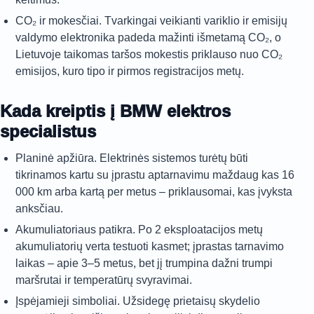
CO₂ ir mokesčiai. Tvarkingai veikianti variklio ir emisijų
valdymo elektronika padeda mažinti išmetamą CO₂, o
Lietuvoje taikomas taršos mokestis priklauso nuo CO₂
emisijos, kuro tipo ir pirmos registracijos metų.
Kada kreiptis į BMW elektros
specialistus
Planinė apžiūra. Elektrinės sistemos turėtų būti
tikrinamos kartu su įprastu aptarnavimu maždaug kas 16
000 km arba kartą per metus – priklausomai, kas įvyksta
anksčiau.
Akumuliatoriaus patikra. Po 2 eksploatacijos metų
akumuliatorių verta testuoti kasmet; įprastas tarnavimo
laikas – apie 3–5 metus, bet jį trumpina dažni trumpi
maršrutai ir temperatūrų svyravimai.
Įspėjamieji simboliai. Užsidegę prietaisų skydelio