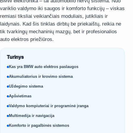
BMW elektronika – tai automobilio nervų sistema. Nuo
variklio valdymo iki saugos ir komforto funkcijų – viskas
remiasi tiksliai veikiančiais moduliais, jutikliais ir
laidynais. Kad šis tinklas dirbtų be priekaištų, reikia ne
tik tvarkingų mechaninių mazgų, bet ir profesionalios
auto elektros priežiūros.
Turinys
Kas yra BMW auto elektros paslaugos
Akumuliatorius ir krovimo sistema
Uždegimo sistema
Apšvietimas
Valdymo kompiuteriai ir programinė įranga
Multimedija ir navigacija
Komforto ir pagalbinės sistemos