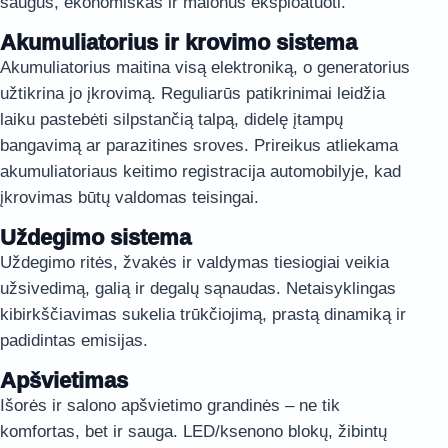
saugus, ekonomiškas ir malonus eksploatuoti.
Akumuliatorius ir krovimo sistema
Akumuliatorius maitina visą elektroniką, o generatorius
užtikrina jo įkrovimą. Reguliarūs patikrinimai leidžia
laiku pastebėti silpstančią talpą, didelę įtampų
bangavimą ar parazitines sroves. Prireikus atliekama
akumuliatoriaus keitimo registracija automobilyje, kad
įkrovimas būtų valdomas teisingai.
Uždegimo sistema
Uždegimo ritės, žvakės ir valdymas tiesiogiai veikia
užsivedimą, galią ir degalų sąnaudas. Netaisyklingas
kibirkščiavimas sukelia trūkčiojimą, prastą dinamiką ir
padidintas emisijas.
Apšvietimas
Išorės ir salono apšvietimo grandinės – ne tik
komfortas, bet ir sauga. LED/ksenono blokų, žibintų