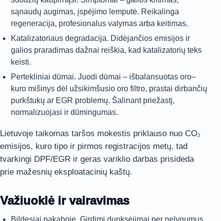
sąnaudų augimas, įspėjimo lemputė. Reikalinga
regeneracija, profesionalus valymas arba keitimas.
Katalizatoriaus degradacija. Didėjančios emisijos ir
galios praradimas dažnai reiškia, kad katalizatorių teks
keisti.
Pertekliniai dūmai. Juodi dūmai – išbalansuotas oro–
kuro mišinys dėl užsikimšusio oro filtro, prastai dirbančių
purkštukų ar EGR problemų. Šalinant priežastį,
normalizuojasi ir dūmingumas.
Lietuvoje taikomas taršos mokestis priklauso nuo CO₂
emisijos, kuro tipo ir pirmos registracijos metų, tad
tvarkingi DPF/EGR ir geras variklio darbas prisideda
prie mažesnių eksploatacinių kaštų.
Važiuoklė ir vairavimas
Bildesiai pakaboje. Girdimi dunksėjimai per nelygumus