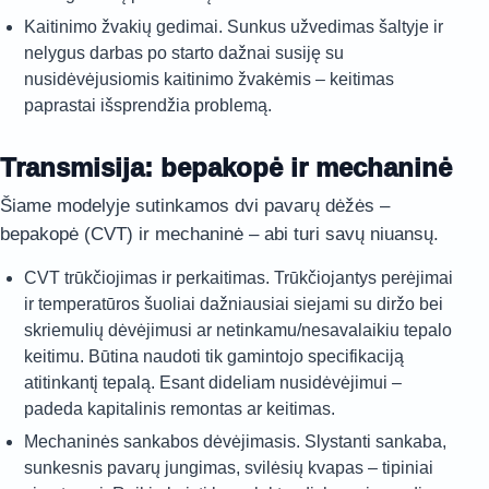
Kaitinimo žvakių gedimai. Sunkus užvedimas šaltyje ir
nelygus darbas po starto dažnai susiję su
nusidėvėjusiomis kaitinimo žvakėmis – keitimas
paprastai išsprendžia problemą.
Transmisija: bepakopė ir mechaninė
Šiame modelyje sutinkamos dvi pavarų dėžės –
bepakopė (CVT) ir mechaninė – abi turi savų niuansų.
CVT trūkčiojimas ir perkaitimas. Trūkčiojantys perėjimai
ir temperatūros šuoliai dažniausiai siejami su diržo bei
skriemulių dėvėjimusi ar netinkamu/nesavalaikiu tepalo
keitimu. Būtina naudoti tik gamintojo specifikaciją
atitinkantį tepalą. Esant dideliam nusidėvėjimui –
padeda kapitalinis remontas ar keitimas.
Mechaninės sankabos dėvėjimasis. Slystanti sankaba,
sunkesnis pavarų jungimas, svilėsių kvapas – tipiniai