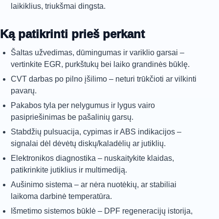
laikiklius, triukšmai dingsta.
Ką patikrinti prieš perkant
Šaltas užvedimas, dūmingumas ir variklio garsai –
vertinkite EGR, purkštukų bei laiko grandinės būklę.
CVT darbas po pilno įšilimo – neturi trūkčioti ar vilkinti
pavarų.
Pakabos tyla per nelygumus ir lygus vairo
pasipriešinimas be pašalinių garsų.
Stabdžių pulsuacija, cypimas ir ABS indikacijos –
signalai dėl dėvėtų diskų/kaladėlių ar jutiklių.
Elektronikos diagnostika – nuskaitykite klaidas,
patikrinkite jutiklius ir multimediją.
Aušinimo sistema – ar nėra nuotėkių, ar stabiliai
laikoma darbinė temperatūra.
Išmetimo sistemos būklė – DPF regeneracijų istorija,