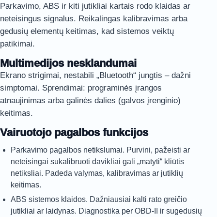
Parkavimo, ABS ir kiti jutikliai kartais rodo klaidas ar
neteisingus signalus. Reikalingas kalibravimas arba
gedusių elementų keitimas, kad sistemos veiktų
patikimai.
Multimedijos nesklandumai
Ekrano strigimai, nestabili „Bluetooth“ jungtis – dažni
simptomai. Sprendimai: programinės įrangos
atnaujinimas arba galinės dalies (galvos įrenginio)
keitimas.
Vairuotojo pagalbos funkcijos
Parkavimo pagalbos netikslumai. Purvini, pažeisti ar
neteisingai sukalibruoti davikliai gali „matyti“ kliūtis
netiksliai. Padeda valymas, kalibravimas ar jutiklių
keitimas.
ABS sistemos klaidos. Dažniausiai kalti rato greičio
jutikliai ar laidynas. Diagnostika per OBD-II ir sugedusių