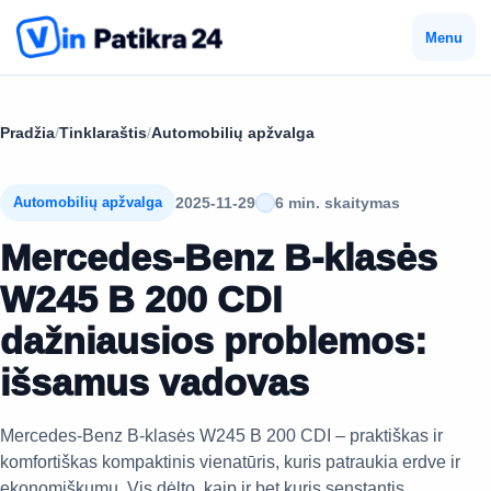
Menu
Pradžia
/
Tinklaraštis
/
Automobilių apžvalga
2025-11-29
6 min. skaitymas
Automobilių apžvalga
Mercedes-Benz B-klasės
W245 B 200 CDI
dažniausios problemos:
išsamus vadovas
Mercedes-Benz B-klasės W245 B 200 CDI – praktiškas ir
komfortiškas kompaktinis vienatūris, kuris patraukia erdve ir
ekonomiškumu. Vis dėlto, kaip ir bet kuris senstantis