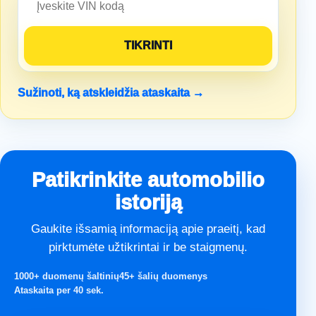
Sužinoti, ką atskleidžia ataskaita →
Patikrinkite automobilio
istoriją
Gaukite išsamią informaciją apie praeitį, kad
pirktumėte užtikrintai ir be staigmenų.
1000+ duomenų šaltinių
45+ šalių duomenys
Ataskaita per 40 sek.