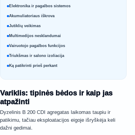
Elektronika ir pagalbos sistemos
Akumuliatoriaus iškrova
Jutiklių veikimas
Multimedijos nesklandumai
Vairuotojo pagalbos funkcijos
Triukšmas ir salono izoliacija
Ką patikrinti prieš perkant
Variklis: tipinės bėdos ir kaip jas
atpažinti
Dyzelinis B 200 CDI agregatas laikomas taupiu ir
patikimu, tačiau eksploatacijos eigoje išryškėja keli
dažni gedimai.