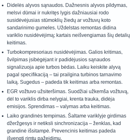
Didelės alyvos sąnaudos. Dažnesnis alyvos pildymas,
melsvi dūmai ir nukritęs lygis dažniausiai rodo
susidėvėjusias stūmoklių žiedų ar vožtuvų koto
sandarinimo gumeles. Uždelstas remontas didina
variklio nusidėvėjimą; kartais neišvengiamas šių detalių
keitimas.
Turbokompresoriaus nusidėvėjimas. Galios kritimas,
švilpimas įsibėgėjant ir padidėjusios sąnaudos
signalizuoja apie turbos bėdas. Laiku keiskite alyvą
pagal specifikaciją – tai prailgina turbinos tarnavimo
laiką. Sugedus – padeda tik keitimas arba remontas.
EGR vožtuvo užsiteršimas. Suodžiai užkemša vožtuvą,
dėl to variklis dirba nelygiai, krenta trauka, didėja
emisijos. Sprendimas – valymas arba keitimas.
Laiko grandinės tempimas. Šaltame variklyje girdimas
džeržgesys ir netiksli sinchronizacija – ženklas, kad
grandinė išsitampė. Prevencinis keitimas padeda
išvengti rimtų pažeidimų.