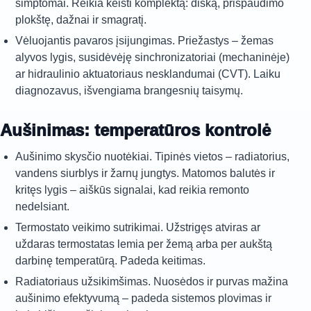
simptomai. Reikia keisti komplektą: diską, prispaudimo
plokštę, dažnai ir smagratį.
Vėluojantis pavaros įsijungimas. Priežastys – žemas
alyvos lygis, susidėvėję sinchronizatoriai (mechaninėje)
ar hidraulinio aktuatoriaus nesklandumai (CVT). Laiku
diagnozavus, išvengiama brangesnių taisymų.
Aušinimas: temperatūros kontrolė
Aušinimo skysčio nuotėkiai. Tipinės vietos – radiatorius,
vandens siurblys ir žarnų jungtys. Matomos balutės ir
kritęs lygis – aiškūs signalai, kad reikia remonto
nedelsiant.
Termostato veikimo sutrikimai. Užstrigęs atviras ar
uždaras termostatas lemia per žemą arba per aukštą
darbinę temperatūrą. Padeda keitimas.
Radiatoriaus užsikimšimas. Nuosėdos ir purvas mažina
aušinimo efektyvumą – padeda sistemos plovimas ir