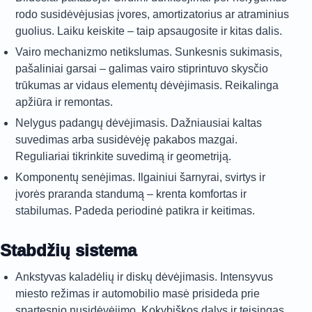
rodo susidėvėjusias įvores, amortizatorius ar atraminius
guolius. Laiku keiskite – taip apsaugosite ir kitas dalis.
Vairo mechanizmo netikslumas. Sunkesnis sukimasis,
pašaliniai garsai – galimas vairo stiprintuvo skysčio
trūkumas ar vidaus elementų dėvėjimasis. Reikalinga
apžiūra ir remontas.
Nelygus padangų dėvėjimasis. Dažniausiai kaltas
suvedimas arba susidėvėję pakabos mazgai.
Reguliariai tikrinkite suvedimą ir geometriją.
Komponentų senėjimas. Ilgainiui šarnyrai, svirtys ir
įvorės praranda standumą – krenta komfortas ir
stabilumas. Padeda periodinė patikra ir keitimas.
Stabdžių sistema
Ankstyvas kaladėlių ir diskų dėvėjimasis. Intensyvus
miesto režimas ir automobilio masė prisideda prie
spartesnio nusidėvėjimo. Kokybiškos dalys ir teisingas