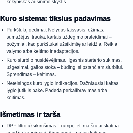
kokybiškas aušinimo skystis.
Kuro sistema: tikslus padavimas
Purkštukų gedimai. Nelygus laisvasis režimas,
sumažėjusi trauka, kartais uždegimo praleidimai –
požymiai, kad purkštukai užsikimšę ar leidžia. Reikia
valymo arba keitimo ir adaptacijos.
Kuro siurblio nusidėvėjimas. Ilgesnis starterio sukimas,
užgesimai, galios stoka – būdingi silpstančiam siurbliui.
Sprendimas – keitimas.
Neteisingos kuro lygio indikacijos. Dažniausiai kaltas
lygio jutiklis bake. Padeda perkalibravimas arba
keitimas.
Išmetimas ir tarša
DPF filtro užsikimšimas. Trumpi, lėti maršrutai skatina
suodžių kaupimąsi. Simptomai – galios kritimas,