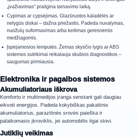
„įvažiavimas“ prailgina tarnavimo laiką.
Cypimas ar cypsėjimas. Glazūruotos kaladėlės ar
nelygūs diskai – dažna priežastis. Padeda nuvalymas,
nuožulų suformavimas arba keitimas geresnėmis
medžiagomis.
Įspėjamosios lemputės. Žemas skysčio lygis ar ABS
sistemos sutrikimai reikalauja skubios diagnostikos –
saugumas pirmiausia.
Elektronika ir pagalbos sistemos
Akumuliatoriaus iškrova
Komforto ir multimedijos įranga senstant gali daugiau
eikvoti energijos. Padeda kokybiškas pakaitinis
akumuliatorius, parazitinės srovės paieška ir
palaikomasis įkroviklis, jei automobilis ilgai stovi.
Jutiklių veikimas