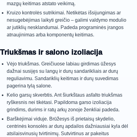
mazgų keitimas atstato veikimą.
Kruizo kontrolės sutrikimai. Netikėtas išsijungimas ar
nesugebėjimas laikyti greičio – galimi valdymo modulio
ar jutiklių nesklandumai. Padeda programinės įrangos
atnaujinimas arba komponentų keitimas.
Triukšmas ir salono izoliacija
Vėjo triukšmas. Greičiuose labiau girdimas ūžesys
dažnai susijęs su langų ir durų sandarikliais ar durų
reguliavimu. Sandariklių keitimas ir durų suvedimas
pagerina tylą salone.
Kelio garsų skverbtis. Ant šiurkštaus asfalto triukšmas
ryškesnis nei tikėtasi. Papildoma garso izoliacija
grindims, durims ir ratų arkų zonoje ženkliai padeda.
Barškėjimai viduje. Brūžesys iš prietaisų skydelio,
centrinės konsolės ar durų apdailos dažniausiai kyla dėl
atsilaisvinusių tvirtinimų. Sutvirtinus ar pakeitus