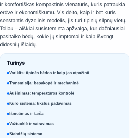
ir komfortiškas kompaktinis vienatūris, kuris patraukia
erdve ir ekonomiškumu. Vis dėlto, kaip ir bet kuris
senstantis dyzelinis modelis, jis turi tipinių silpnų vietų.
Toliau – aiškiai susisteminta apžvalga, kur dažniausiai
pasitaiko bėdų, kokie jų simptomai ir kaip išvengti
didesnių išlaidų.
Turinys
Variklis: tipinės bėdos ir kaip jas atpažinti
Transmisija: bepakopė ir mechaninė
Aušinimas: temperatūros kontrolė
Kuro sistema: tikslus padavimas
Išmetimas ir tarša
Važiuoklė ir vairavimas
Stabdžių sistema