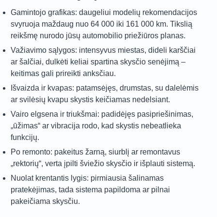
Gamintojo grafikas: daugeliui modelių rekomendacijos
svyruoja maždaug nuo 64 000 iki 161 000 km. Tikslią
reikšmę nurodo jūsų automobilio priežiūros planas.
Važiavimo sąlygos: intensyvus miestas, dideli karščiai
ar šalčiai, dulkėti keliai spartina skysčio senėjimą –
keitimas gali prireikti anksčiau.
Išvaizda ir kvapas: patamsėjęs, drumstas, su dalelėmis
ar svilėsių kvapu skystis keičiamas nedelsiant.
Vairo elgsena ir triukšmai: padidėjęs pasipriešinimas,
„ūžimas“ ar vibracija rodo, kad skystis nebeatlieka
funkcijų.
Po remonto: pakeitus žarną, siurblį ar remontavus
„rektorių“, verta įpilti šviežio skysčio ir išplauti sistemą.
Nuolat krentantis lygis: pirmiausia šalinamas
pratekėjimas, tada sistema papildoma ar pilnai
pakeičiama skysčiu.