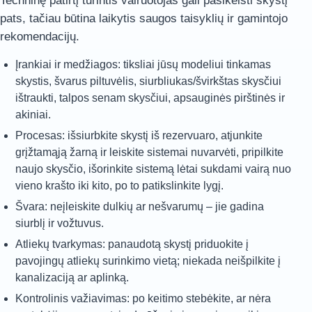
Techninę patirtį turintis vairuotojas gali pasikeisti skystį
pats, tačiau būtina laikytis saugos taisyklių ir gamintojo
rekomendacijų.
Įrankiai ir medžiagos: tiksliai jūsų modeliui tinkamas
skystis, švarus piltuvėlis, siurbliukas/švirkštas skysčiui
ištraukti, talpos senam skysčiui, apsauginės pirštinės ir
akiniai.
Procesas: išsiurbkite skystį iš rezervuaro, atjunkite
grįžtamąją žarną ir leiskite sistemai nuvarvėti, pripilkite
naujo skysčio, išorinkite sistemą lėtai sukdami vairą nuo
vieno krašto iki kito, po to patikslinkite lygį.
Švara: neįleiskite dulkių ar nešvarumų – jie gadina
siurblį ir vožtuvus.
Atliekų tvarkymas: panaudotą skystį priduokite į
pavojingų atliekų surinkimo vietą; niekada neišpilkite į
kanalizaciją ar aplinką.
Kontrolinis važiavimas: po keitimo stebėkite, ar nėra