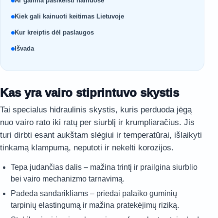
Ar galima pasikeisti namuose
Kiek gali kainuoti keitimas Lietuvoje
Kur kreiptis dėl paslaugos
Išvada
Kas yra vairo stiprintuvo skystis
Tai specialus hidraulinis skystis, kuris perduoda jėgą
nuo vairo rato iki ratų per siurblį ir krumpliaračius. Jis
turi dirbti esant aukštam slėgiui ir temperatūrai, išlaikyti
tinkamą klampumą, neputoti ir nekelti korozijos.
Tepa judančias dalis – mažina trintį ir prailgina siurblio
bei vairo mechanizmo tarnavimą.
Padeda sandarikliams – priedai palaiko guminių
tarpinių elastingumą ir mažina pratekėjimų riziką.