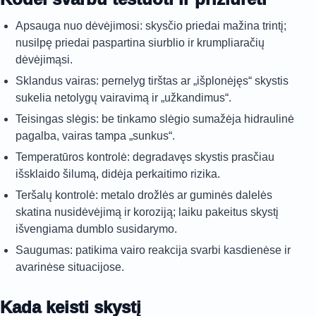
Apsauga nuo dėvėjimosi: skysčio priedai mažina trintį;
nusilpę priedai paspartina siurblio ir krumpliaračių
dėvėjimąsi.
Sklandus vairas: pernelyg tirštas ar „išplonėjęs“ skystis
sukelia netolygų vairavimą ir „užkandimus“.
Teisingas slėgis: be tinkamo slėgio sumažėja hidraulinė
pagalba, vairas tampa „sunkus“.
Temperatūros kontrolė: degradavęs skystis prasčiau
išsklaido šilumą, didėja perkaitimo rizika.
Teršalų kontrolė: metalo drožlės ar guminės dalelės
skatina nusidėvėjimą ir koroziją; laiku pakeitus skystį
išvengiama dumblo susidarymo.
Saugumas: patikima vairo reakcija svarbi kasdienėse ir
avarinėse situacijose.
Kada keisti skystį