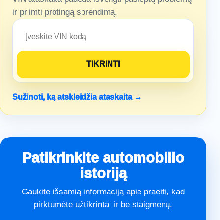
ir priimti protingą sprendimą.
Sužinoti, ką atskleidžia ataskaita →
Patikrinkite automobilio
istoriją
Gaukite išsamią informaciją apie praeitį, kad
pirktumėte užtikrintai ir be staigmenų.