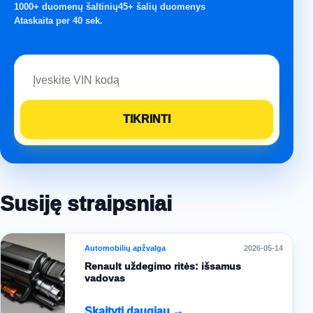
1000+ duomenų šaltinių
45+ šalių duomenys
Ataskaita per 40 sek.
Susiję straipsniai
Automobilių apžvalga
2026-05-14
Renault uždegimo ritės: išsamus
vadovas
Skaityti daugiau →