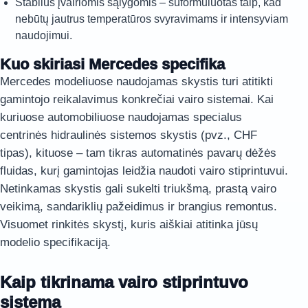
Stabilus įvairiomis sąlygomis – suformuluotas taip, kad
nebūtų jautrus temperatūros svyravimams ir intensyviam
naudojimui.
Kuo skiriasi Mercedes specifika
Mercedes modeliuose naudojamas skystis turi atitikti
gamintojo reikalavimus konkrečiai vairo sistemai. Kai
kuriuose automobiliuose naudojamas specialus
centrinės hidraulinės sistemos skystis (pvz., CHF
tipas), kituose – tam tikras automatinės pavarų dėžės
fluidas, kurį gamintojas leidžia naudoti vairo stiprintuvui.
Netinkamas skystis gali sukelti triukšmą, prastą vairo
veikimą, sandariklių pažeidimus ir brangius remontus.
Visuomet rinkitės skystį, kuris aiškiai atitinka jūsų
modelio specifikaciją.
Kaip tikrinama vairo stiprintuvo
sistema