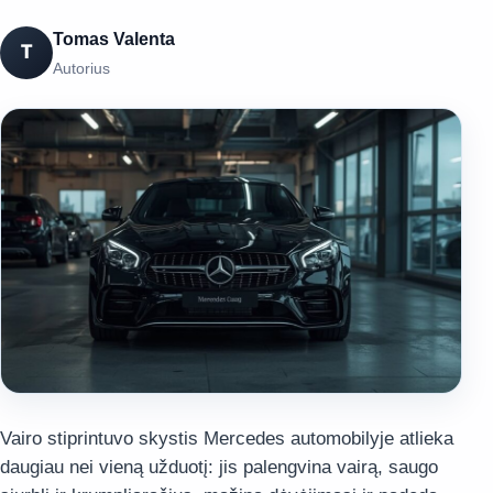
Tomas Valenta
T
Autorius
Vairo stiprintuvo skystis Mercedes automobilyje atlieka
daugiau nei vieną užduotį: jis palengvina vairą, saugo