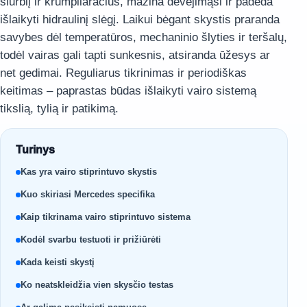
siurblį ir krumpliaračius, mažina dėvėjimąsi ir padeda
išlaikyti hidraulinį slėgį. Laikui bėgant skystis praranda
savybes dėl temperatūros, mechaninio šlyties ir teršalų,
todėl vairas gali tapti sunkesnis, atsiranda ūžesys ar
net gedimai. Reguliarus tikrinimas ir periodiškas
keitimas – paprastas būdas išlaikyti vairo sistemą
tikslią, tylią ir patikimą.
Turinys
Kas yra vairo stiprintuvo skystis
Kuo skiriasi Mercedes specifika
Kaip tikrinama vairo stiprintuvo sistema
Kodėl svarbu testuoti ir prižiūrėti
Kada keisti skystį
Ko neatskleidžia vien skysčio testas