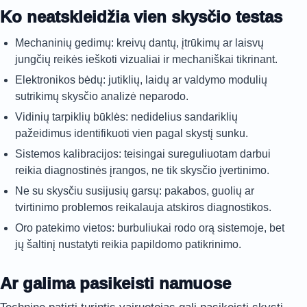
Ko neatskleidžia vien skysčio testas
Mechaninių gedimų: kreivų dantų, įtrūkimų ar laisvų
jungčių reikės ieškoti vizualiai ir mechaniškai tikrinant.
Elektronikos bėdų: jutiklių, laidų ar valdymo modulių
sutrikimų skysčio analizė neparodo.
Vidinių tarpiklių būklės: nedidelius sandariklių
pažeidimus identifikuoti vien pagal skystį sunku.
Sistemos kalibracijos: teisingai sureguliuotam darbui
reikia diagnostinės įrangos, ne tik skysčio įvertinimo.
Ne su skysčiu susijusių garsų: pakabos, guolių ar
tvirtinimo problemos reikalauja atskiros diagnostikos.
Oro patekimo vietos: burbuliukai rodo orą sistemoje, bet
jų šaltinį nustatyti reikia papildomo patikrinimo.
Ar galima pasikeisti namuose