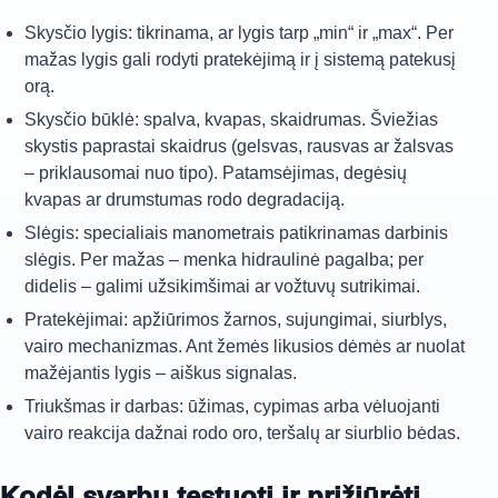
Skysčio lygis: tikrinama, ar lygis tarp „min“ ir „max“. Per
mažas lygis gali rodyti pratekėjimą ir į sistemą patekusį
orą.
Skysčio būklė: spalva, kvapas, skaidrumas. Šviežias
skystis paprastai skaidrus (gelsvas, rausvas ar žalsvas
– priklausomai nuo tipo). Patamsėjimas, degėsių
kvapas ar drumstumas rodo degradaciją.
Slėgis: specialiais manometrais patikrinamas darbinis
slėgis. Per mažas – menka hidraulinė pagalba; per
didelis – galimi užsikimšimai ar vožtuvų sutrikimai.
Pratekėjimai: apžiūrimos žarnos, sujungimai, siurblys,
vairo mechanizmas. Ant žemės likusios dėmės ar nuolat
mažėjantis lygis – aiškus signalas.
Triukšmas ir darbas: ūžimas, cypimas arba vėluojanti
vairo reakcija dažnai rodo oro, teršalų ar siurblio bėdas.
Kodėl svarbu testuoti ir prižiūrėti