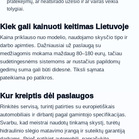
pratekėjimų, ar neatsirado ūžesio ir ar vairas veikia
tolygiai.
Kiek gali kainuoti keitimas Lietuvoje
Kaina priklauso nuo modelio, naudojamo skysčio tipo ir
darbo apimties. Dažniausiai už paslaugą su
medžiagomis mokama maždaug 80–180 eurų, tačiau
sudėtingesnėms sistemoms ar nustačius papildomų
gedimų suma gali būti didesnė. Tiksli sąmata
pateikiama po patikros.
Kur kreiptis dėl paslaugos
Rinkitės servisą, turintį patirties su europietiškais
automobiliais ir dirbantį pagal gamintojo specifikacijas.
Svarbu, kad meistrai naudotų tinkamą skystį, turėtų
hidraulinio slėgio matavimo įrangą ir suteiktų garantiją
darbams. Prieš patikint automobilį, paprašykite