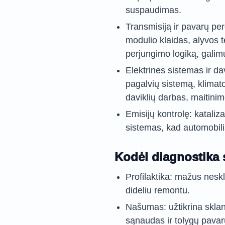
suspaudimas.
Transmisiją ir pavarų pe
modulio klaidas, alyvos t
perjungimo logiką, galim
Elektrines sistemas ir da
pagalvių sistemą, klimato
daviklių darbas, maitini
Emisijų kontrolę: katali
sistemas, kad automobilis 
Kodėl diagnostika 
Profilaktika: mažus nesk
dideliu remontu.
Našumas: užtikrina skla
sąnaudas ir tolygų pavar