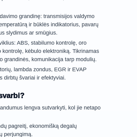
rdavimo grandinę: transmisijos valdymo
emperatūrą ir būklės indikatorius, pavarų
us slydimus ar smūgius.
viklius: ABS, stabilumo kontrolę, oro
 kontrolę, kėbulo elektroniką. Tikrinamas
mo grandinės, komunikacija tarp modulių.
zatorių, lambda zondus, EGR ir EVAP
dirbtų švariai ir efektyviai.
svarbi?
landumus lengva sutvarkyti, kol jie netapo
ndų pagreitį, ekonomišką degalų
ų perjungimą.