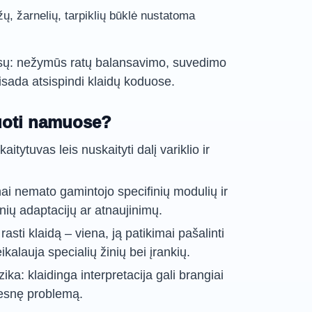
ržų, žarnelių, tarpiklių būklė nustatoma
nsų: nežymūs ratų balansavimo, suvedimo
visada atsispindi klaidų koduose.
uoti namuose?
aitytuvas leis nuskaityti dalį variklio ir
i nemato gamintojo specifinių modulių ir
nių adaptacijų ar atnaujinimų.
ti klaidą – viena, ją patikimai pašalinti
ikalauja specialių žinių bei įrankių.
ika: klaidinga interpretacija gali brangiai
ilesnę problemą.