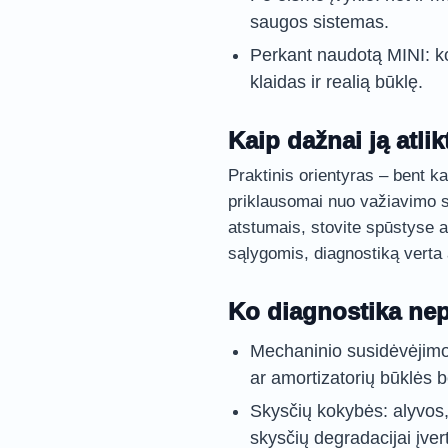
saugos sistemas.
Perkant naudotą MINI: ko
klaidas ir realią būklę.
Kaip dažnai ją atlik
Praktinis orientyras – bent 
priklausomai nuo važiavimo s
atstumais, stovite spūstyse a
sąlygomis, diagnostiką verta a
Ko diagnostika ne
Mechaninio susidėvėjimo: 
ar amortizatorių būklės b
Skysčių kokybės: alyvos,
skysčių degradacijai įverti