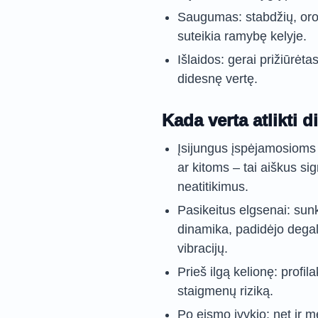
Saugumas: stabdžių, oro 
suteikia ramybę kelyje.
Išlaidos: gerai prižiūrėta
didesnę vertę.
Kada verta atlikti 
Įsijungus įspėjamosiom
ar kitoms – tai aiškus si
neatitikimus.
Pasikeitus elgsenai: sunk
dinamika, padidėjo degal
vibracijų.
Prieš ilgą kelionę: profi
staigmenų riziką.
Po eismo įvykio: net ir m