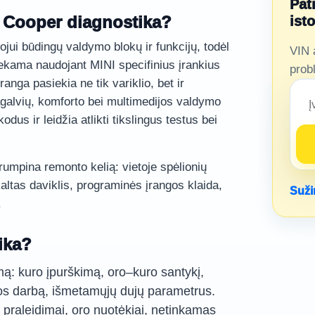
Pat
I Cooper diagnostika?
ist
jui būdingų valdymo blokų ir funkcijų, todėl
VIN 
iekama naudojant MINI specifinius įrankius
prob
anga pasiekia ne tik variklio, bet ir
galvių, komforto bei multimedijos valdymo
dus ir leidžia atlikti tikslingus testus bei
utrumpina remonto kelią: vietoje spėlionių
ltas daviklis, programinės įrangos klaida,
Suži
.
ika?
mą: kuro įpurškimą, oro–kuro santykį,
s darbą, išmetamųjų dujų parametrus.
praleidimai, oro nuotėkiai, netinkamas