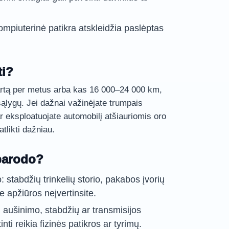
mpiuterinė patikra atskleidžia paslėptas
ti?
kartą per metus arba kas 16 000–24 000 km,
ąlygų. Jei dažnai važinėjate trumpais
r eksploatuojate automobilį atšiauriomis oro
tlikti dažniau.
parodo?
stabdžių trinkelių storio, pakabos įvorių
e apžiūros neįvertinsite.
 aušinimo, stabdžių ar transmisijos
nti reikia fizinės patikros ar tyrimų.