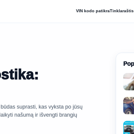
VIN kodo patikra
Tinklaraštis
Pop
stika:
 būdas suprasti, kas vyksta po jūsų
aikyti našumą ir išvengti brangių