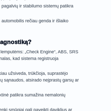
pagalvių ir stabilumo sistemų patikra
s automobilis rečiau genda ir išlaiko
diagnostiką?
s lemputėms: „Check Engine“, ABS, SRS
gnalas, kad sistema registruoja
iau užsiveda, trūkčioja, suprastėjo
ų sąnaudos, atsirado neįprastų garsų ar
laktinė patikra sumažina nemalonių
enki smūgiai gali paveikti daviklius ar