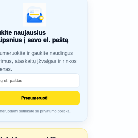
kite naujausius
aipsnius į savo el. paštą
umeruokite ir gaukite naudingus
rimus, ataskaitų įžvalgas ir rinkos
ienas.
Prenumeruoti
eruodami sutinkate su privatumo politika.