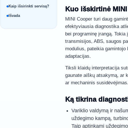
Kaip išsirinkti servisą?
Kuo išskirtinė MIN
Išvada
MINI Cooper turi daug gaminto
efektyviausia diagnostika atl
bei programinę įrangą. Tokia įr
transmisijos, ABS, saugos pa
modulius, pateikia gamintojo ko
adaptacijas.
Tiksli klaidų interpretacija s
gaunate aiškų atsakymą, ar ka
ar mechaninis susidėvėjimas
Ką tikrina diagnost
Variklio valdymą ir našu
uždegimo kampą, turbino
Taip aptinkami uždegimo 