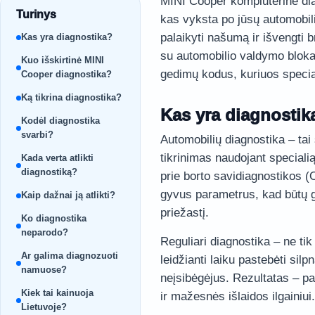
MINI Cooper kompiuterinė diag
Turinys
kas vyksta po jūsų automobili
palaikyti našumą ir išvengti 
Kas yra diagnostika?
su automobilio valdymo blokai
Kuo išskirtinė MINI
gedimų kodus, kuriuos special
Cooper diagnostika?
Ką tikrina diagnostika?
Kas yra diagnostik
Kodėl diagnostika
svarbi?
Automobilių diagnostika – ta
tikrinimas naudojant specialią
Kada verta atlikti
diagnostiką?
prie borto savidiagnostikos (
gyvus parametrus, kad būtų ga
Kaip dažnai ją atlikti?
priežastį.
Ko diagnostika
neparodo?
Reguliari diagnostika – ne tik 
Ar galima diagnozuoti
leidžianti laiku pastebėti sil
namuose?
neįsibėgėjus. Rezultatas – p
Kiek tai kainuoja
ir mažesnės išlaidos ilgainiui.
Lietuvoje?