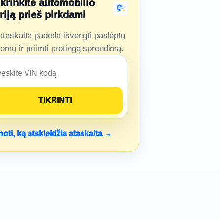
ikrinkite automobilio
oriją prieš pirkdami
ataskaita padeda išvengti paslėptų
lemų ir priimti protingą sprendimą.
noti, ką atskleidžia ataskaita →