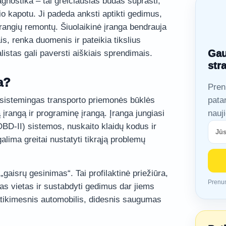
nostika – tai greičiausias būdas suprasti,
o kapotu. Ji padeda anksti aptikti gedimus,
brangių remontų. Šiuolaikinė įranga bendrauja
s, renka duomenis ir pateikia tikslius
Gau
istas gali paversti aiškiais sprendimais.
str
a?
Pren
i sistemingas transporto priemonės būklės
pata
 įrangą ir programinę įrangą. Įranga jungiasi
nauj
OBD-II) sistemos, nuskaito klaidų kodus ir
lima greitai nustatyti tikrąją problemų
„gaisrų gesinimas“. Tai profilaktinė priežiūra,
Prenum
pnas vietas ir sustabdyti gedimus dar jiems
atikimesnis automobilis, didesnis saugumas