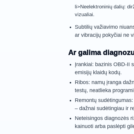
li>Neelektroninių dalių: di
vizualiai.
Subtilių važiavimo niua
ar vibracijų pokyčiai ne 
Ar galima diagnoz
Įrankiai: bazinis OBD-II sk
emisijų klaidų kodų.
Ribos: namų įranga dažna
testų, neatlieka programi
Remontų sudėtingumas: ras
– dažnai sudėtingiau ir re
Neteisingos diagnozės riz
kainuoti arba paslėpti g