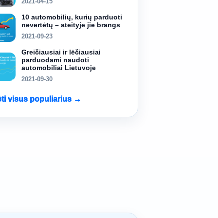
2021-04-15
10 automobilių, kurių parduoti
nevertėtų – ateityje jie brangs
2021-09-23
Greičiausiai ir lėčiausiai
parduodami naudoti
automobiliai Lietuvoje
2021-09-30
ėti visus populiarius →