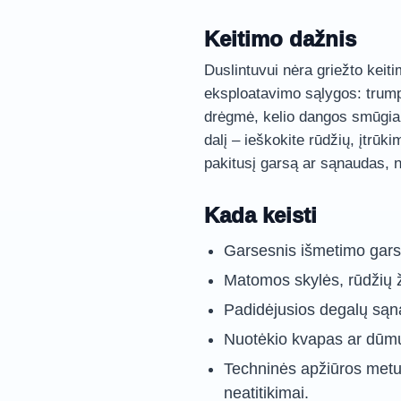
Keitimo dažnis
Duslintuvui nėra griežto keit
eksploatavimo sąlygos: trum
drėgmė, kelio dangos smūgiai.
dalį – ieškokite rūdžių, įtrū
pakitusį garsą ar sąnaudas, n
Kada keisti
Garsesnis išmetimo gars
Matomos skylės, rūdžių ži
Padidėjusios degalų sąn
Nuotėkio kvapas ar dūmų
Techninės apžiūros metu
neatitikimai.