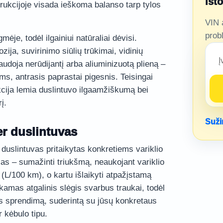
ist
trukcijoje visada ieškoma balanso tarp tylos
VIN 
prob
mėje, todėl ilgainiui natūraliai dėvisi.
ija, suvirinimo siūlių trūkimai, vidinių
audoja nerūdijantį arba aliuminizuotą plieną –
ms, antrasis paprastai pigesnis. Teisingai
kcija lemia duslintuvo ilgaamžiškumą bei
į.
Suži
r duslintuvas
duslintuvas pritaikytas konkretiems variklio
las – sumažinti triukšmą, neaukojant variklio
(L/100 km), o kartu išlaikyti atpažįstamą
amas atgalinis slėgis svarbus traukai, todėl
ktis sprendimą, suderintą su jūsų konkretaus
r kėbulo tipu.