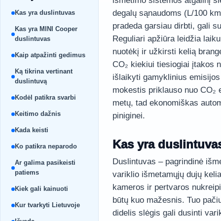
išmetimo sistemos atgalinį slė
degalų sąnaudoms (L/100 km). 
Kas yra duslintuvas
pradeda garsiau dirbti, gali s
Kas yra MINI Cooper
Reguliari apžiūra leidžia lai
duslintuvas
nuotėkį ir užkirsti kelią br
Kaip atpažinti gedimus
CO₂ kiekiui tiesiogiai įtakos
Ką tikrina vertinant
išlaikyti gamyklinius emisijos
duslintuvą
mokestis priklauso nuo CO₂ em
Kodėl patikra svarbi
metų, tad ekonomiškas automo
Keitimo dažnis
piniginei.
Kada keisti
Kas yra duslintuva
Ko patikra neparodo
Duslintuvas – pagrindinė išm
Ar galima pasikeisti
patiems
variklio išmetamųjų dujų kelia
kameros ir pertvaros nukreip
Kiek gali kainuoti
būtų kuo mažesnis. Tuo pačiu 
Kur tvarkyti Lietuvoje
didelis slėgis gali dusinti v