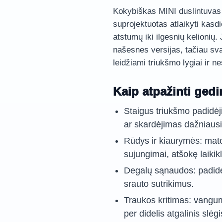
Kokybiškas MINI duslintuvas 
suprojektuotas atlaikyti kasd
atstumų iki ilgesnių kelionių. 
našesnes versijas, tačiau sva
leidžiami triukšmo lygiai ir n
Kaip atpažinti ged
Staigus triukšmo padidė
ar skardėjimas dažniausi
Rūdys ir kiaurymės: mato
sujungimai, atšokę laikikl
Degalų sąnaudos: padidėj
srauto sutrikimus.
Traukos kritimas: vangum
per didelis atgalinis slėg