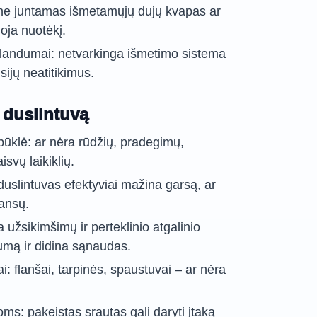
lone juntamas išmetamųjų dujų kvapas ar
uoja nuotėkį.
landumai: netvarkinga išmetimo sistema
sijų neatitikimus.
t duslintuvą
 būklė: ar nėra rūdžių, pradegimų,
svų laikiklių.
duslintuvas efektyviai mažina garsą, ar
nansų.
 užsikimšimų ir perteklinio atgalinio
umą ir didina sąnaudas.
: flanšai, tarpinės, spaustuvai – ar nėra
oms: pakeistas srautas gali daryti įtaką