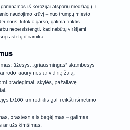
gaminamas iš korozijai atsparių medžiagų ir
ienio naudojimo krūvį – nuo trumpų miesto
Jei norisi kitokio garso, galima rinktis
rbu nepersistengti, kad nebūtų viršijami
esuprastėtų dinamika.
imus
jimas: ūžesys, „griausmingas“ skambesys
ai rodo kiaurymes ar vidinę žalą.
mi pradegimai, skylės, pažaliavę
iai.
ęs L/100 km rodiklis gali reikšti išmetimo
as, prastesnis įsibėgėjimas – galimas
is ar užsikimšimas.