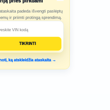
oriją prieš pirkdami
ataskaita padeda išvengti paslėptų
lemų ir priimti protingą sprendimą.
noti, ką atskleidžia ataskaita →