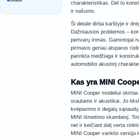
Išvada
charakteristikas. Dėl to kons
ir našumo.
Ši detalė dirba karštyje ir drėg
Dažniausios problemos – koroz
pertvarų irimas. Gamintojai n
pirmasis geriau atsparus rūdi
parinkta medžiaga ir konstru
automobilio akustinį charakter
Kas yra MINI Coope
MINI Cooper modeliui skirtas 
srautams ir akustikai. Jo tiks
kvėpavimo ir degalų sąnaudų 
MINI išmetimo skambesį. Tink
net ir keičiant dalį verta rin
MINI Cooper variklio versija i