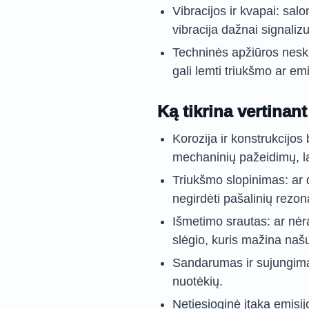
Vibracijos ir kvapai: sa
vibracija dažnai signaliz
Techninės apžiūros nesk
gali lemti triukšmo ar emi
Ką tikrina vertinan
Korozija ir konstrukcijos
mechaninių pažeidimų, lai
Triukšmo slopinimas: ar 
negirdėti pašalinių rezo
Išmetimo srautas: ar nėra
slėgio, kuris mažina naš
Sandarumas ir sujungimai
nuotėkių.
Netiesioginė įtaka emisij