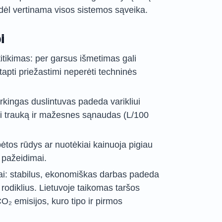
odėl vertinama visos sistemos sąveika.
i
titikimas: per garsus išmetimas gali
apti priežastimi neperėti techninės
rkingas duslintuvas padeda varikliui
kyti trauką ir mažesnes sąnaudas (L/100
ėtos rūdys ar nuotėkiai kainuoja pigiau
i pažeidimai.
ai: stabilus, ekonomiškas darbas padeda
 rodiklius. Lietuvoje taikomas taršos
O₂ emisijos, kuro tipo ir pirmos