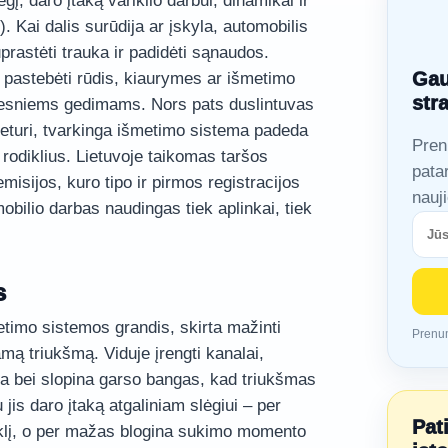
gį, daro įtaką variklio darbui, dinamikai ir
Kai dalis surūdija ar įskyla, automobilis
uprastėti trauka ir padidėti sąnaudos.
Gau
ku pastebėti rūdis, kiaurymes ar išmetimo
str
angesniems gedimams. Nors pats duslintuvas
 neturi, tvarkinga išmetimo sistema padeda
Pren
 rodiklius. Lietuvoje taikomas taršos
pata
isijos, kuro tipo ir pirmos registracijos
nauj
bilio darbas naudingas tiek aplinkai, tiek
s
etimo sistemos grandis, skirta mažinti
Prenum
mą triukšmą. Viduje įrengti kanalai,
ia bei slopina garso bangas, kad triukšmas
jis daro įtaką atgaliniam slėgiui – per
Pat
ariklį, o per mažas blogina sukimo momento