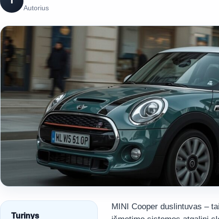
T
Autorius
MINI Cooper duslintuvas – tai
Turinys