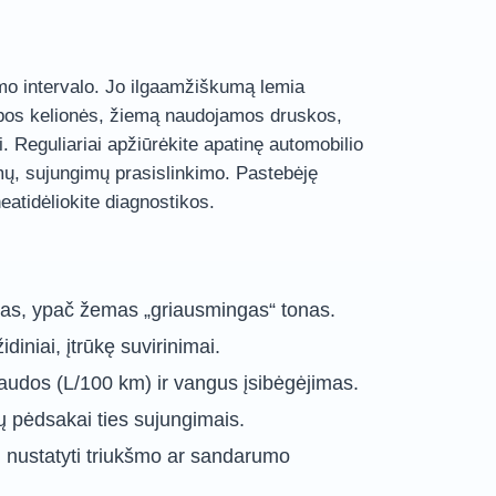
imo intervalo. Jo ilgaamžiškumą lemia
pos kelionės, žiemą naudojamos druskos,
 Reguliariai apžiūrėkite apatinę automobilio
kimų, sujungimų prasislinkimo. Pastebėję
eatidėliokite diagnostikos.
as, ypač žemas „griausmingas“ tonas.
diniai, įtrūkę suvirinimai.
audos (L/100 km) ir vangus įsibėgėjimas.
 pėdsakai ties sujungimais.
 nustatyti triukšmo ar sandarumo