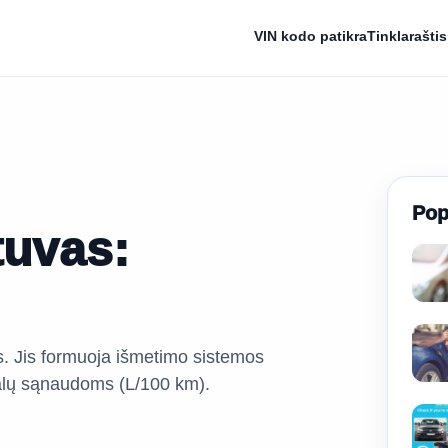
VIN kodo patikra
Tinklaraštis
Pop
tuvas:
s. Jis formuoja išmetimo sistemos
degalų sąnaudoms (L/100 km).