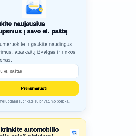
kite naujausius
aipsnius į savo el. paštą
umeruokite ir gaukite naudingus
rimus, ataskaitų įžvalgas ir rinkos
ienas.
Prenumeruoti
eruodami sutinkate su privatumo politika.
ikrinkite automobilio