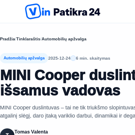
Pradžia
/
Tinklaraštis
/
Automobilių apžvalga
2025-12-24
6 min. skaitymas
Automobilių apžvalga
MINI Cooper duslin
išsamus vadovas
MINI Cooper duslintuvas – tai ne tik triukšmo slopintuva
atgalinį slėgį, daro įtaką variklio darbui, dinamikai ir 
Tomas Valenta