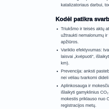
katalizatoriaus darbui, t
Kodėl patikra svarb
Triukšmo ir teisės aktų a
užtraukti nemalonumų ir t
apžiūros.
Variklio efektyvumas: tva
laisvai „kvėpuoti“, išlai
km).
Prevencija: anksti pasteb
nei vėliau tvarkomi didel
Aplinkosauga ir mokesči
išlaikyti gamyklinius CO₂
mokestis priklauso nuo C
registracijos metų.