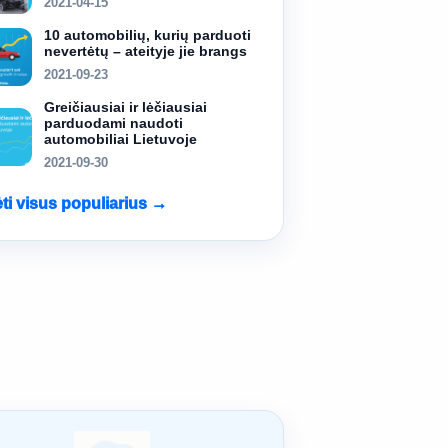
2021-04-15
10 automobilių, kurių parduoti
nevertėtų – ateityje jie brangs
2021-09-23
Greičiausiai ir lėčiausiai
parduodami naudoti
automobiliai Lietuvoje
2021-09-30
ėti visus populiarius →