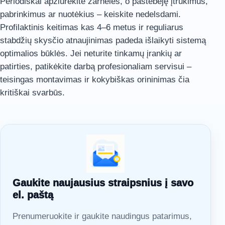
Periodiškai apžiūrėkite žarneles, o pastebėję įtrūkimus,
pabrinkimus ar nuotėkius – keiskite nedelsdami.
Profilaktinis keitimas kas 4–6 metus ir reguliarus
stabdžių skysčio atnaujinimas padeda išlaikyti sistemą
optimalios būklės. Jei neturite tinkamų įrankių ar
patirties, patikėkite darbą profesionaliam servisui –
teisingas montavimas ir kokybiškas orininimas čia
kritiškai svarbūs.
Gaukite naujausius straipsnius į savo
el. paštą
Prenumeruokite ir gaukite naudingus patarimus,