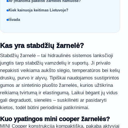
Ar įmanoma pakeisti žarneles namuose?
Kiek kainuoja keitimas Lietuvoje?
Išvada
Kas yra stabdžių žarnelė?
Stabdžių žarnelė – tai hidraulinės sistemos lanksčioji
jungtis tarp stabdžių vamzdelių ir suportų. Ji privalo
nepakisti veikiama aukšto slėgio, temperatūros bei kelių
druskų, purvo ir alyvų. Tipiškai naudojamos sustiprintos
gumos ar sintetinio pluošto žarnelės, kurios užtikrina
reikiamą tvirtumą ir elastingumą. Laikui bėgant jų vidus
gali degraduoti, sienelės – suskilinėti ar pasidaryti
kietos, todėl būtini periodiniai patikrinimai.
Kuo ypatingos mini cooper žarnelės?
MINI Cooper konstrukcija kompaktiška, pakaba aktyviai