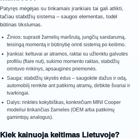
Patyręs mėgėjas su tinkamais įrankiais tai gali atlikti,
tačiau stabdžių sistema – saugos elementas, todėl
būtinas tikslumas.
Žinios: suprasti žarnelių maršrutą, jungčių sandarumą,
teisingą momentą ir būtinybę orinti sistemą po keitimo.
Įrankiai: keltuvai ar atramos, raktai su užlenktu galvutės
profiliu (flare nut), sukimo momento raktas, stabdžių
orintuvo rinkinys, apsauginės priemonės.
Sauga: stabdžių skystis ėdus – saugokite dažus ir odą,
automobilį remkite ant patikimų atramų, dirbkite švariai ir
tvarkingai.
Dalys: rinkitės kokybiškas, konkrečiam MINI Cooper
modeliui tinkančias žarneles (OEM arba patikimų
gamintojų analogus).
Kiek kainuoja keitimas Lietuvoje?