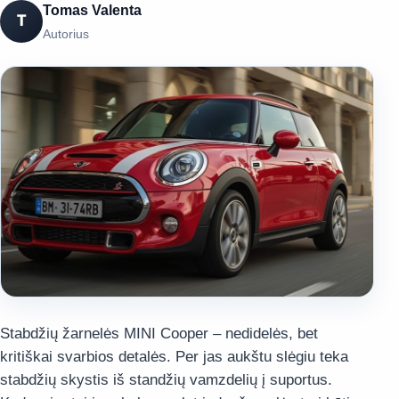
Tomas Valenta
T
Autorius
Stabdžių žarnelės MINI Cooper – nedidelės, bet
kritiškai svarbios detalės. Per jas aukštu slėgiu teka
stabdžių skystis iš standžių vamzdelių į suportus.