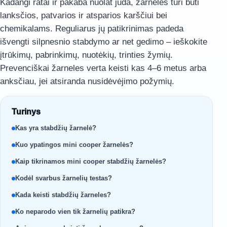
Kadangi ratai ir pakaba nuolat juda, žarnelės turi būti
lanksčios, patvarios ir atsparios karščiui bei
chemikalams. Reguliarus jų patikrinimas padeda
išvengti silpnesnio stabdymo ar net gedimo – ieškokite
įtrūkimų, pabrinkimų, nuotėkių, trinties žymių.
Prevenciškai žarneles verta keisti kas 4–6 metus arba
anksčiau, jei atsiranda nusidėvėjimo požymių.
Turinys
Kas yra stabdžių žarnelė?
Kuo ypatingos mini cooper žarnelės?
Kaip tikrinamos mini cooper stabdžių žarnelės?
Kodėl svarbus žarnelių testas?
Kada keisti stabdžių žarneles?
Ko neparodo vien tik žarnelių patikra?