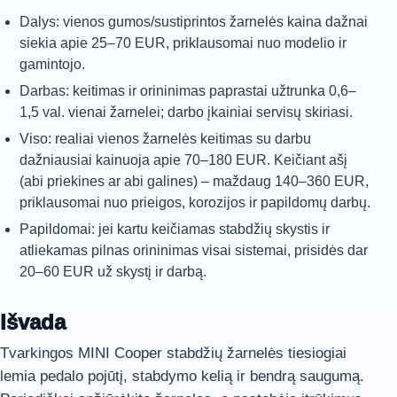
Dalys: vienos gumos/sustiprintos žarnelės kaina dažnai
siekia apie 25–70 EUR, priklausomai nuo modelio ir
gamintojo.
Darbas: keitimas ir orininimas paprastai užtrunka 0,6–
1,5 val. vienai žarnelei; darbo įkainiai servisų skiriasi.
Viso: realiai vienos žarnelės keitimas su darbu
dažniausiai kainuoja apie 70–180 EUR. Keičiant ašį
(abi priekines ar abi galines) – maždaug 140–360 EUR,
priklausomai nuo prieigos, korozijos ir papildomų darbų.
Papildomai: jei kartu keičiamas stabdžių skystis ir
atliekamas pilnas orininimas visai sistemai, prisidės dar
20–60 EUR už skystį ir darbą.
Išvada
Tvarkingos MINI Cooper stabdžių žarnelės tiesiogiai
lemia pedalo pojūtį, stabdymo kelią ir bendrą saugumą.