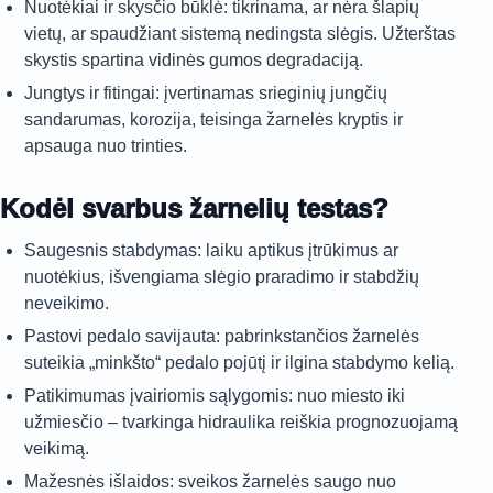
Nuotėkiai ir skysčio būklė: tikrinama, ar nėra šlapių
vietų, ar spaudžiant sistemą nedingsta slėgis. Užterštas
skystis spartina vidinės gumos degradaciją.
Jungtys ir fitingai: įvertinamas srieginių jungčių
sandarumas, korozija, teisinga žarnelės kryptis ir
apsauga nuo trinties.
Kodėl svarbus žarnelių testas?
Saugesnis stabdymas: laiku aptikus įtrūkimus ar
nuotėkius, išvengiama slėgio praradimo ir stabdžių
neveikimo.
Pastovi pedalo savijauta: pabrinkstančios žarnelės
suteikia „minkšto“ pedalo pojūtį ir ilgina stabdymo kelią.
Patikimumas įvairiomis sąlygomis: nuo miesto iki
užmiesčio – tvarkinga hidraulika reiškia prognozuojamą
veikimą.
Mažesnės išlaidos: sveikos žarnelės saugo nuo