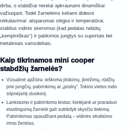
dirba, o stabdžiai neretai apkraunami dinamiškai
važiuojant. Todėl žarnelėms keliami didesni
reikalavimai: atsparumas slėgiui ir temperatūrai,
stabilus vidinis skersmuo (kad pedalas nebūtų
„kempiniškas“) ir patikimos jungtys su suportais bei
metaliniais vamzdeliais.
Kaip tikrinamos mini cooper
stabdžių žarnelės?
Vizualinė apžiūra: ieškoma įtrūkimų, įbrėžimų, rūdžių
prie jungčių, pabrinkimų ar „pūslių“. Tokios vietos rodo
silpnėjantį sluoksnį.
Lankstumo ir pabrinkimo testas: kietėjanti ar praradusi
elastingumą žarnelė gali sutrikdyti skysčio tiekimą.
Pabrinkimas spaudžiant pedalą – vidinės struktūros
irimo ženklas.