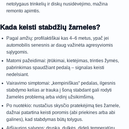
netolygaus trinkelių ir diskų nusidėvėjimo, mažina
remonto apimtis.
Kada keisti stabdžių žarneles?
Pagal amžių: profilaktiškai kas 4–6 metus, ypač jei
automobilis senesnis ar daug važinėta agresyviomis
sąlygomis.
Matomi pažeidimai: įtrūkimai, kietėjimas, trinties žymės,
pabrinkimas spaudžiant pedalą – signalas keisti
nedelsiant.
Vairavimo simptomai: „kempiniškas“ pedalas, ilgesnis
stabdymo kelias ar trauka į šoną stabdant gali rodyti
žarnelės problemą arba vidinį užsikimšimą.
Po nuotėkio: nustačius skysčio pratekėjimą ties žarnele,
dažnai patartina keisti poromis (abi priekines arba abi
galines), kad stabdymas būtų tolygus.
Atšiaurios sąlygos: druska, dulkės, dideli temperatūrų