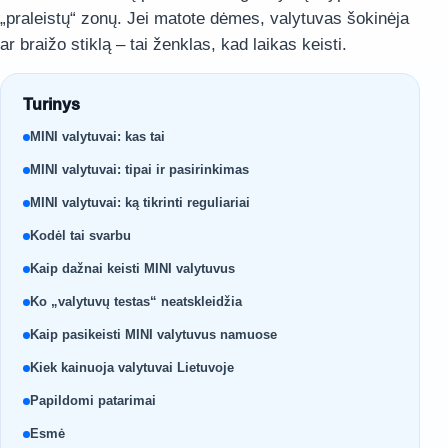
„praleistų“ zonų. Jei matote dėmes, valytuvas šokinėja
ar braižo stiklą – tai ženklas, kad laikas keisti.
Turinys
MINI valytuvai: kas tai
MINI valytuvai: tipai ir pasirinkimas
MINI valytuvai: ką tikrinti reguliariai
Kodėl tai svarbu
Kaip dažnai keisti MINI valytuvus
Ko „valytuvų testas“ neatskleidžia
Kaip pasikeisti MINI valytuvus namuose
Kiek kainuoja valytuvai Lietuvoje
Papildomi patarimai
Esmė