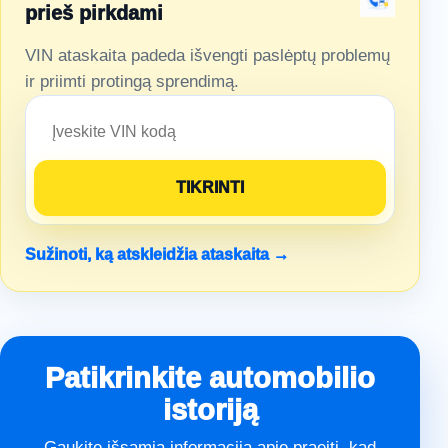
prieš pirkdami
VIN ataskaita padeda išvengti paslėptų problemų
ir priimti protingą sprendimą.
Sužinoti, ką atskleidžia ataskaita →
Patikrinkite automobilio
istoriją
Gaukite išsamią informaciją apie praeitį, kad