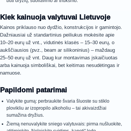
būti dryžių, šuoliavimo ar triukšmo.
Kiek kainuoja valytuvai Lietuvoje
Kainos priklauso nuo dydžio, konstrukcijos ir gamintojo.
Dažniausiai už standartinius peiliukus mokėsite apie
10–20 eurų už vnt., vidutinės klasės – 15–30 eurų, o
aukščiausios (pvz., beam ar silikoninius) – maždaug
25–50 eurų už vnt. Daug kur montavimas įskaičiuotas
arba kainuoja simboliškai, bet keitimas nesudėtingas ir
namuose.
Papildomi patarimai
Valykite gumą: perbraukite švaria šluoste su stiklo
plovikliu ar izopropilo alkoholiu – tai akivaizdžiai
sumažina dryžius.
Žiemą nenuvalykite sniego valytuvais: pirma nušluokite,
atitirpinkite. Neleiskite svirtims „kapoti“ ledo.