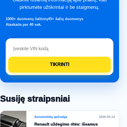
pirktumėte užtikrintai ir be staigmenų.
1000+ duomenų šaltinių
45+ šalių duomenys
Ataskaita per 40 sek.
Susiję straipsniai
Automobilių apžvalga
2026-05-14
Renault uždegimo ritės: išsamus