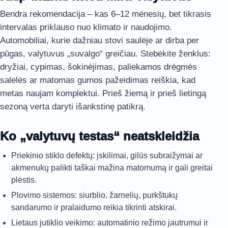
Bendra rekomendacija – kas 6–12 mėnesių, bet tikrasis
intervalas priklauso nuo klimato ir naudojimo.
Automobiliai, kurie dažniau stovi saulėje ar dirba per
pūgas, valytuvus „suvalgo“ greičiau. Stebėkite ženklus:
dryžiai, cypimas, šokinėjimas, paliekamos drėgmės
salelės ar matomas gumos pažeidimas reiškia, kad
metas naujam komplektui. Prieš žiemą ir prieš lietingą
sezoną verta daryti išankstinę patikrą.
Ko „valytuvų testas“ neatskleidžia
Priekinio stiklo defektų: įskilimai, gilūs subraižymai ar
akmenukų palikti taškai mažina matomumą ir gali greitai
plėstis.
Plovimo sistemos: siurblio, žarnelių, purkštukų
sandarumo ir pralaidumo reikia tikrinti atskirai.
Lietaus jutiklio veikimo: automatinio režimo jautrumui ir