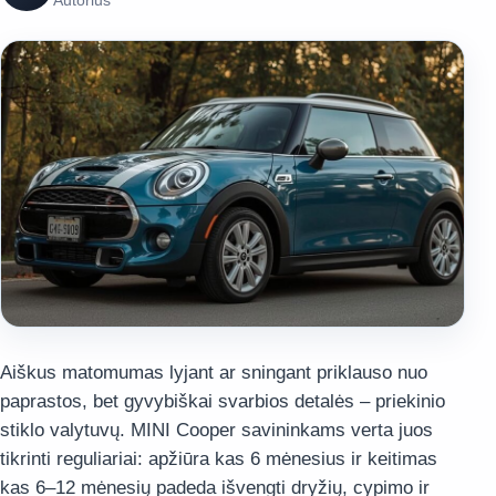
Autorius
Aiškus matomumas lyjant ar sningant priklauso nuo
paprastos, bet gyvybiškai svarbios detalės – priekinio
stiklo valytuvų. MINI Cooper savininkams verta juos
tikrinti reguliariai: apžiūra kas 6 mėnesius ir keitimas
kas 6–12 mėnesių padeda išvengti dryžių, cypimo ir