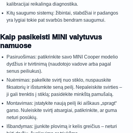
kalibracijai reikalinga diagnostika.
Kitų saugumo sistemų: žibintai, stabdžiai ir padangos
yra lygiai tokie pat svarbūs bendram saugumui.
Kaip pasikeisti MINI valytuvus
namuose
Pasiruošimas: patikrinkite savo MINI Cooper modelio
dydžius ir tvirtinimą (naudotojo vadove arba pagal
senus peiliukus).
Nuėmimas: pakelkite svirtį nuo stiklo, nuspauskite
fiksatorių ir išstumkite seną peilį. Nepaleiskite svirties –
ji gali trenktis į stiklą; pasidėkite minkštą pamušalą.
Montavimas: įstatykite naują peilį iki aiškaus „spragt“
garso. Nuleiskite svirtį atsargiai, patikrinkite, ar guma
neturi posūkių.
Išbandymas: įjunkite plovimą ir kelis greičius – neturi