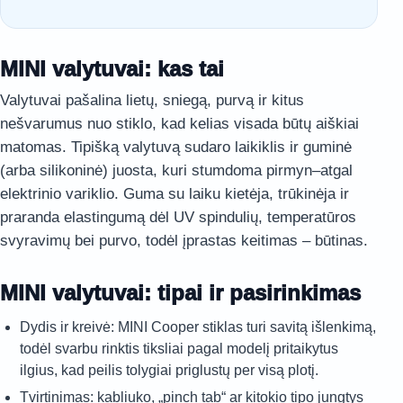
MINI valytuvai: kas tai
Valytuvai pašalina lietų, sniegą, purvą ir kitus
nešvarumus nuo stiklo, kad kelias visada būtų aiškiai
matomas. Tipišką valytuvą sudaro laikiklis ir guminė
(arba silikoninė) juosta, kuri stumdoma pirmyn–atgal
elektrinio variklio. Guma su laiku kietėja, trūkinėja ir
praranda elastingumą dėl UV spindulių, temperatūros
svyravimų bei purvo, todėl įprastas keitimas – būtinas.
MINI valytuvai: tipai ir pasirinkimas
Dydis ir kreivė: MINI Cooper stiklas turi savitą išlenkimą,
todėl svarbu rinktis tiksliai pagal modelį pritaikytus
ilgius, kad peilis tolygiai priglustų per visą plotį.
Tvirtinimas: kabliuko, „pinch tab“ ar kitokio tipo jungtys