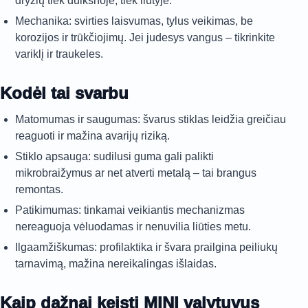
dryžių tiek dulksnoje, tiek liūtyje.
Mechanika: svirties laisvumas, tylus veikimas, be
korozijos ir trūkčiojimų. Jei judesys vangus – tikrinkite
variklį ir traukeles.
Kodėl tai svarbu
Matomumas ir saugumas: švarus stiklas leidžia greičiau
reaguoti ir mažina avarijų riziką.
Stiklo apsauga: sudilusi guma gali palikti
mikrobraižymus ar net atverti metalą – tai brangus
remontas.
Patikimumas: tinkamai veikiantis mechanizmas
nereaguoja vėluodamas ir nenuvilia liūties metu.
Ilgaamžiškumas: profilaktika ir švara prailgina peiliukų
tarnavimą, mažina nereikalingas išlaidas.
Kaip dažnai keisti MINI valytuvus