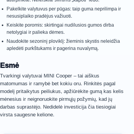
Pakelkite valytuvus per pūgas: taip guma neprilimpa ir
nesusiplaiko pradėjus važiuoti.
Keiskite poromis: skirtingai nudilusios gumos dirba
netolygiai ir palieka dėmes.
Naudokite sezoninį ploviklį: žieminis skystis neleidžia
apledėti purkštukams ir pagerina nuvalymą.
Esmė
Tvarkingi valytuvai MINI Cooper – tai aiškus
matomumas ir ramybė bet kokiu oru. Rinkitės pagal
modelį pritaikytus peiliukus, apžiūrėkite gumą kas kelis
mėnesius ir neignoruokite pirmųjų požymių, kad jų
darbas suprastėjo. Nedidelė investicija čia tiesiogiai
virsta saugesne kelione.