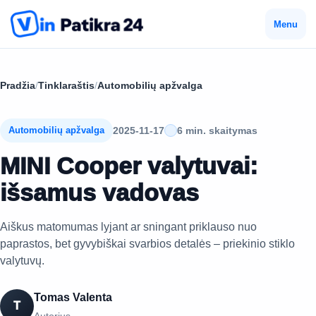
Menu
Pradžia
/
Tinklaraštis
/
Automobilių apžvalga
2025-11-17
6 min. skaitymas
Automobilių apžvalga
MINI Cooper valytuvai:
išsamus vadovas
Aiškus matomumas lyjant ar sningant priklauso nuo
paprastos, bet gyvybiškai svarbios detalės – priekinio stiklo
valytuvų.
Tomas Valenta
T