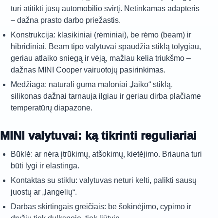
turi atitikti jūsų automobilio svirtį. Netinkamas adapteris
– dažna prasto darbo priežastis.
Konstrukcija: klasikiniai (rėminiai), be rėmo (beam) ir
hibridiniai. Beam tipo valytuvai spaudžia stiklą tolygiau,
geriau atlaiko sniegą ir vėją, mažiau kelia triukšmo –
dažnas MINI Cooper vairuotojų pasirinkimas.
Medžiaga: natūrali guma maloniai „laiko“ stiklą,
silikonas dažnai tarnauja ilgiau ir geriau dirba plačiame
temperatūrų diapazone.
MINI valytuvai: ką tikrinti reguliariai
Būklė: ar nėra įtrūkimų, atšokimų, kietėjimo. Briauna turi
būti lygi ir elastinga.
Kontaktas su stiklu: valytuvas neturi kelti, palikti sausų
juostų ar „langelių“.
Darbas skirtingais greičiais: be šokinėjimo, cypimo ir