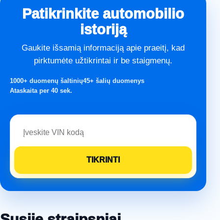
Patikrinkite automobilio
istoriją
Gaukite išsamią informaciją apie praeitį, kad
pirktumėte užtikrintai ir be staigmenų.
1000+ duomenų šaltinių
45+ šalių duomenys
Ataskaita per 40 sek.
Susiję straipsniai