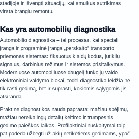
stadijoje ir išvengti situacijų, kai smulkus sutrikimas
virsta brangiu remontu.
Kas yra automobilių diagnostika
Automobilio diagnostika – tai procesas, kai speciali
įranga ir programinė įranga „perskaito“ transporto
priemonės sistemas: fiksuotus klaidų kodus, jutiklių
signalus, darbinius režimus ir sistemos prisitaikymus.
Moderniuose automobiliuose daugelį funkcijų valdo
elektroniniai valdymo blokai, todėl diagnostika leidžia ne
tik rasti gedimą, bet ir suprasti, kokiomis sąlygomis jis
atsiranda.
Praktinė diagnostikos nauda paprasta: mažiau spėjimų,
mažiau nereikalingų detalių keitimo ir trumpesnis
gedimo paieškos laikas. Profilaktiniai nuskaitymai taip
pat padeda užbėgti už akių netikėtiems gedimams, ypač