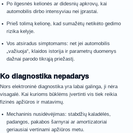
Po ilgesnės kelionės ar didesnių apkrovų, kai
automobilis dirbo intensyviau nei įprastai.
Prieš tolimą kelionę, kad sumažėtų netikėto gedimo
rizika kelyje.
Vos atsiradus simptomams: net jei automobilis
„važiuoja“, klaidos istorija ir parametrų duomenys
dažnai parodo tikrąją priežastį.
Ko diagnostika nepadarys
Nors elektroninė diagnostika yra labai galinga, ji nėra
visagalė. Kai kurioms būklėms įvertinti vis tiek reikia
fizinės apžiūros ir matavimų.
Mechaninis nusidėvėjimas: stabdžių kaladėlės,
padangos, pakabos šarnyrai ar amortizatoriai
geriausiai vertinami apžiūros metu.