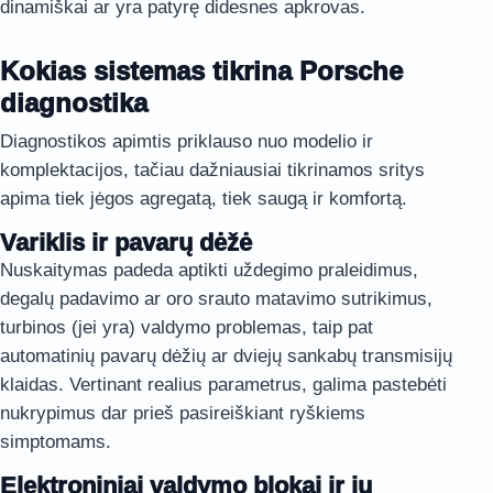
dinamiškai ar yra patyrę didesnes apkrovas.
Kokias sistemas tikrina Porsche
diagnostika
Diagnostikos apimtis priklauso nuo modelio ir
komplektacijos, tačiau dažniausiai tikrinamos sritys
apima tiek jėgos agregatą, tiek saugą ir komfortą.
Variklis ir pavarų dėžė
Nuskaitymas padeda aptikti uždegimo praleidimus,
degalų padavimo ar oro srauto matavimo sutrikimus,
turbinos (jei yra) valdymo problemas, taip pat
automatinių pavarų dėžių ar dviejų sankabų transmisijų
klaidas. Vertinant realius parametrus, galima pastebėti
nukrypimus dar prieš pasireiškiant ryškiems
simptomams.
Elektroniniai valdymo blokai ir jų