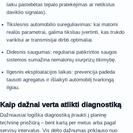
laiku pastebėtas tepalo pratekėjimas ar netikslus
daviklio signalas).
Tikslesnis automobilio sureguliavimas: kai matomi
realūs parametrai, galima tiksliau įvertinti, kas trukdo
varikliui ar transmisijai dirbti optimaliai.
Didesnis saugumas: reguliariai patikrintos saugos
sistemos sumažina nemalonių siurprizų tikimybę.
Ilgesnis eksploatacijos laikas: prevencija padeda
tausoti agregatus ir išlaikyti automobilį tvarkingą
ilgiau.
Kaip dažnai verta atlikti diagnostiką
Dažniausiai logiška diagnostiką įtraukti į planinę
techninę priežiūrą – bent kartą per metus arba pagal
servisų intervalus. Vis dėlto dažnumas priklauso nuo