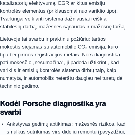
katalizatorių efektyvumą, EGR ar kitus emisijų
kontrolės elementus (priklausomai nuo variklio tipo).
Tvarkingai veikianti sistema dažniausiai reiškia
stabilesnį darbą, mažesnes sąnaudas ir mažesnę taršą.
Lietuvoje tai svarbu ir praktiniu požiūriu: taršos
mokestis siejamas su automobilio CO₂ emisija, kuro
tipu bei pirmos registracijos metais. Nors diagnostika
pati mokesčio „nesumažina“, ji padeda užtikrinti, kad
variklis ir emisijų kontrolės sistema dirbtų taip, kaip
numatyta, ir automobilis neterštų daugiau nei turėtų dėl
techninio gedimo.
Kodėl Porsche diagnostika yra
svarbi
Ankstyvas gedimų aptikimas: mažesnės rizikos, kad
smulkus sutrikimas virs dideliu remontu (pavyzdžiui,