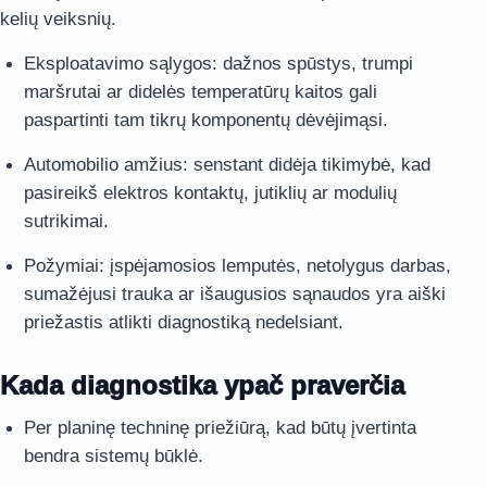
kelių veiksnių.
Eksploatavimo sąlygos: dažnos spūstys, trumpi
maršrutai ar didelės temperatūrų kaitos gali
paspartinti tam tikrų komponentų dėvėjimąsi.
Automobilio amžius: senstant didėja tikimybė, kad
pasireikš elektros kontaktų, jutiklių ar modulių
sutrikimai.
Požymiai: įspėjamosios lemputės, netolygus darbas,
sumažėjusi trauka ar išaugusios sąnaudos yra aiški
priežastis atlikti diagnostiką nedelsiant.
Kada diagnostika ypač praverčia
Per planinę techninę priežiūrą, kad būtų įvertinta
bendra sistemų būklė.