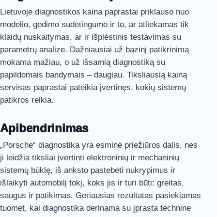
Lietuvoje diagnostikos kaina paprastai priklauso nuo
modelio, gedimo sudėtingumo ir to, ar atliekamas tik
klaidų nuskaitymas, ar ir išplėstinis testavimas su
parametrų analize. Dažniausiai už bazinį patikrinimą
mokama mažiau, o už išsamią diagnostiką su
papildomais bandymais – daugiau. Tiksliausią kainą
servisas paprastai pateikia įvertinęs, kokių sistemų
patikros reikia.
Apibendrinimas
„Porsche“ diagnostika yra esminė priežiūros dalis, nes
ji leidžia tiksliai įvertinti elektroninių ir mechaninių
sistemų būklę, iš anksto pastebėti nukrypimus ir
išlaikyti automobilį tokį, koks jis ir turi būti: greitas,
saugus ir patikimas. Geriausias rezultatas pasiekiamas
tuomet, kai diagnostika derinama su įprasta technine