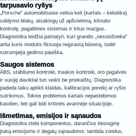
tarpusavio ryšys
„Porsche“ automobiliuose veikia keli (kartais – keliolika)
valdymo blokų, atsakingų už apšvietimą, klimato
kontrolę, pagalbines sistemas ir kitus mazgus.
Diagnostika leidžia pamatyti, kuri grandis „nesusišneka“
arba kuris modulis fiksuoja neįprastą būseną, todėl
sutrumpėja gedimo paieška.
Saugos sistemos
ABS, stabilumo kontrolė, traukos kontrolė, oro pagalvės
ir susiję davikliai turi veikti be priekaištų. Diagnostika
padeda laiku aptikti klaidas, kalibracijos poreikį ar ryšio
sutrikimus. Tokios problemos kartais nepastebimos
kasdien, bet gali būti kritinės avarinėje situacijoje.
Išmetimas, emisijos ir sąnaudos
Diagnostika stebi komponentus, darančius tiesioginę
įtaką emisijoms ir degalų sąnaudoms: lambda zondus,