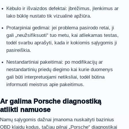
Kėbulo ir išvaizdos defektai: įbrėžimus, įlenkimus ar
lako būklę nustato tik vizualinė apžiūra.
Protarpiniai gedimai: jei problema pasirodo retai, ji
gali „neužsifiksuoti“ tuo metu, kai atliekamas testas,
todėl svarbu aprašyti, kada ir kokiomis sąlygomis ji
pasireiškia.
Nestandartiniai pakeitimai: po modifikacijų ar
nestandartinių priedų diegimo kai kurie duomenys
gali būti interpretuojami netiksliai, todėl būtina
informuoti meistrus apie pakeitimus.
Ar galima Porsche diagnostiką
atlikti namuose
Namų sąlygomis dažnai įmanoma nuskaityti bazinius
OBD klaidų kodus, tačiau pilnai „Porsche“ diagnostikai