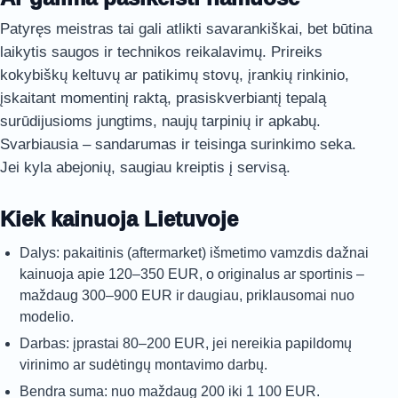
Patyręs meistras tai gali atlikti savarankiškai, bet būtina
laikytis saugos ir technikos reikalavimų. Prireiks
kokybiškų keltuvų ar patikimų stovų, įrankių rinkinio,
įskaitant momentinį raktą, prasiskverbiantį tepalą
surūdijusioms jungtims, naujų tarpinių ir apkabų.
Svarbiausia – sandarumas ir teisinga surinkimo seka.
Jei kyla abejonių, saugiau kreiptis į servisą.
Kiek kainuoja Lietuvoje
Dalys: pakaitinis (aftermarket) išmetimo vamzdis dažnai
kainuoja apie 120–350 EUR, o originalus ar sportinis –
maždaug 300–900 EUR ir daugiau, priklausomai nuo
modelio.
Darbas: įprastai 80–200 EUR, jei nereikia papildomų
virinimo ar sudėtingų montavimo darbų.
Bendra suma: nuo maždaug 200 iki 1 100 EUR.