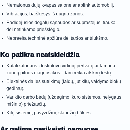
Nemalonus dujų kvapas salone ar aplink automobilį.
Vibracijos, barškesys iš dugno zonos.
Padidėjusios degalų sąnaudos ar suprastėjusi trauka
dėl netinkamo priešslėgio.
Nepraeita techninė apžiūra dėl taršos ar triukšmo.
Ko patikra neatskleidžia
Katalizatoriaus, duslintuvo vidinių pertvarų ar lambda
zondų pilnos diagnostikos – tam reikia atskirų testų.
Elektrinės dalies sutrikimų (laidų, jutiklių, valdymo blokų
gedimų).
Variklio darbo bėdų (uždegimo, kuro sistemos, nelygaus
mišinio) priežasčių.
Kitų sistemų, pavyzdžiui, stabdžių būklės.
Ar galima pasikeisti namuose