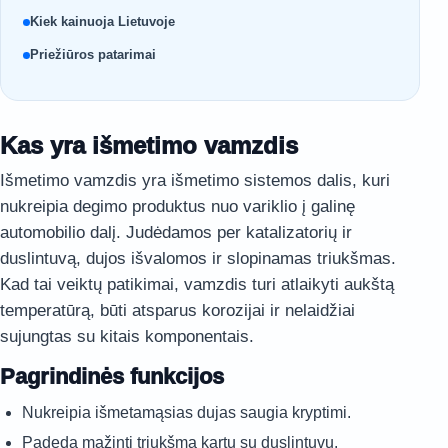
Kiek kainuoja Lietuvoje
Priežiūros patarimai
Kas yra išmetimo vamzdis
Išmetimo vamzdis yra išmetimo sistemos dalis, kuri
nukreipia degimo produktus nuo variklio į galinę
automobilio dalį. Judėdamos per katalizatorių ir
duslintuvą, dujos išvalomos ir slopinamas triukšmas.
Kad tai veiktų patikimai, vamzdis turi atlaikyti aukštą
temperatūrą, būti atsparus korozijai ir nelaidžiai
sujungtas su kitais komponentais.
Pagrindinės funkcijos
Nukreipia išmetamąsias dujas saugia kryptimi.
Padeda mažinti triukšmą kartu su duslintuvu.