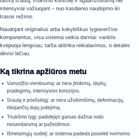
laisvą srautą, triukšmo kontrolę ir ilgaamžiškumą net
intensyviai važiuojant – nuo kasdienio naudojimo iki
trasos režimo.
Naudojant originalius arba kokybiškus lygiaverčius
komponentus, visa sistema veikia darniai: variklis
kvėpuoja lengviau, tarša atitinka reikalavimus, o detalės
dėvisi lėčiau.
Ką tikrina apžiūros metu
Vamzdžio vientisumą: ar nėra įtrūkimų, skylių,
pradegimų, intensyvios korozijos.
Srautą ir priešslėgį: ar nėra užsikimšimų, deformacijų,
ribojančių dujų judėjimą.
Triukšmo lygį: padidėjęs garsas dažnai rodo
nesandarumą ar pažeidimus.
Išmetamųjų sudėtį: ar sistema padeda pasiekti normoms