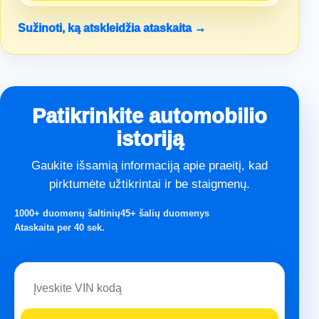
Sužinoti, ką atskleidžia ataskaita →
Patikrinkite automobilio
istoriją
Gaukite išsamią informaciją apie praeitį, kad
pirktumėte užtikrintai ir be staigmenų.
1000+ duomenų šaltinių
45+ šalių duomenys
Ataskaita per 40 sek.