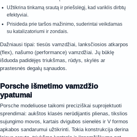
Užtikrina tinkamą srautą ir priešslėgį, kad variklis dirbtų
efektyviai.
Prisideda prie taršos mažinimo, suderintai veikdamas
su katalizatoriumi ir zondais.
Dažniausi tipai: tiesūs vamzdžiai, lanksčiosios atkarpos
(flex), našumo (performance) vamzdžiai. Jų būklę
išduoda padidėjęs triukšmas, rūdys, skylės ar
prastesnės degalų sąnaudos.
Porsche išmetimo vamzdžio
ypatumai
Porsche modeliuose taikomi preciziškai suprojektuoti
sprendimai: aukštos klasės nerūdijantis plienas, tikslios
sujungimo movos, kartais dvigubos sienelės ir V formos
apkabos sandarumui užtikrinti. Tokia konstrukcija derina