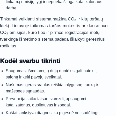
tinkamą emisijų lygį ir nepriekaištingą katalizatoriaus
darbą.
Tinkamai veikianti sistema mažina CO₂ ir kitų teršalų
kiekį. Lietuvoje taikomas taršos mokestis priklauso nuo
CO₂ emisijos, kuro tipo ir pirmos registracijos metų –
tvarkinga išmetimo sistema padeda išlaikyti geresnius
rodiklius.
Kodėl svarbu tikrinti
Saugumas: išmetamųjų dujų nuotėkis gali patekti į
saloną ir kelti pavojų sveikatai.
Našumas: geras srautas reiškia tolygesnę trauką ir
mažesnes sąnaudas.
Prevencija: laiku taisant vamzdį, apsaugomi
katalizatorius, duslintuvas ir zondai.
Kaštai: ankstyva diagnostika pigesnė nei sudėtingi