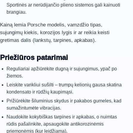
Sportinės ar nerūdijančio plieno sistemos gali kainuoti
brangiau.
Kainą lemia Porsche modelis, vamzdžio tipas,
sujungimų kiekis, korozijos lygis ir ar reikia keisti
gretimas dalis (lankstų, tarpines, apkabas).
Priežiūros patarimai
Reguliariai apžiūrėkite dugną ir sujungimus, ypač po
žiemos.
Leiskite varikliui sušilti – trumpų kelionių gausa skatina
kondensato ir rūdžių kaupimąsi.
Prižiūrėkite šiluminius skydus ir pakabos gumeles, kad
sumažintumėte vibracijas.
Naudokite kokybiškas tarpines ir apkabas, o nuimtas
rūdis pašalinkite, apsaugokite antikorozinėmis
priemonėmis (kur leidžiama).