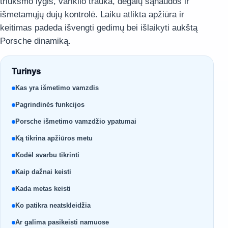
triukšmo lygis, variklio trauka, degalų sąnaudos ir
išmetamųjų dujų kontrolė. Laiku atlikta apžiūra ir
keitimas padeda išvengti gedimų bei išlaikyti aukštą
Porsche dinamiką.
Turinys
Kas yra išmetimo vamzdis
Pagrindinės funkcijos
Porsche išmetimo vamzdžio ypatumai
Ką tikrina apžiūros metu
Kodėl svarbu tikrinti
Kaip dažnai keisti
Kada metas keisti
Ko patikra neatskleidžia
Ar galima pasikeisti namuose