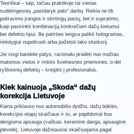
Teoriškai – taip, tačiau praktikoje tai vienas
sudėtingesnių „pasidaryk pats“ darbų. Reikia ne tik
poliravimo įrangos ir skirtingų pastų, bet ir supratimo,
kaip pasirinkti kombinaciją konkrečiam dažų kietumui
bei defekto tipui. Be patirties lengva palikti hologramas,
netolygiai nupoliruoti arba pažeisti lako sluoksnį.
Jei visgi bandote patys, racionalu pradėti nuo mažiau
matomos vietos ir rinktis švelnesnes priemones, o dėl
ryškesnių defektų – kreiptis į profesionalus.
Kiek kainuoja „Skoda“ dažų
korekcija Lietuvoje
Kaina priklauso nuo automobilio dydžio, dažų būklės,
korekcijos etapų skaičiaus ir to, ar papildomai bus
dengiama apsauga (vaškas, keraminė danga, apsauginė
plėvelė). Lietuvoje dažniausiai skaičiuojama pagal