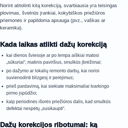
Norint atitolinti kitą korekciją, svarbiausia yra teisingas
plovimas, švelnūs įrankiai, kokybiškos priežiūros
priemonės ir papildoma apsauga (pvz., vaškas ar
keramika).
Kada laikas atlikti dažų korekciją
kai dienos šviesoje ar po lempa aiškiai matosi
„sūkuriai“, matinis paviršius, smulkūs įbrėžimai;
po dažymo ar lokalių remonto darbų, kai norisi
suvienodinti blizgesį ir perėjimus;
prieš pardavimą, kai siekiate maksimaliai tvarkingo
pirmo įspūdžio;
kaip periodinės išorės priežiūros dalis, kad smulkūs
defektai nespėtų „susikaupti“.
Dažų korekcijos ribotumai: ką