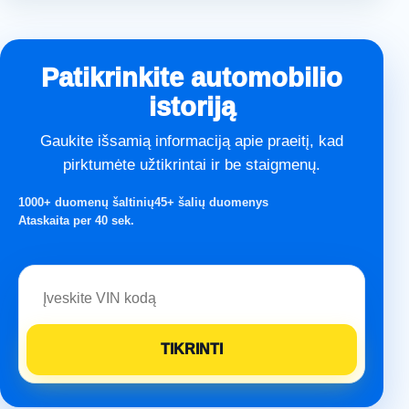
Patikrinkite automobilio
istoriją
Gaukite išsamią informaciją apie praeitį, kad
pirktumėte užtikrintai ir be staigmenų.
1000+ duomenų šaltinių
45+ šalių duomenys
Ataskaita per 40 sek.