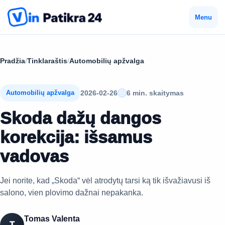
Menu
Pradžia
/
Tinklaraštis
/
Automobilių apžvalga
2026-02-26
6 min. skaitymas
Automobilių apžvalga
Skoda dažų dangos
korekcija: išsamus
vadovas
Jei norite, kad „Skoda“ vėl atrodytų tarsi ką tik išvažiavusi iš
salono, vien plovimo dažnai nepakanka.
Tomas Valenta
T