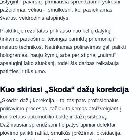
„išlyginti“ paviršių: pirmiausia sprendžiami ryškesni
pažeidimai, vėliau – smulkesni, kol pasiekiamas
švarus, veidrodinis atspindys.
Praktikoje rezultatas priklauso nuo kelių dalykų:
tinkamo paruošimo, teisingai parinktų priemonių ir
meistro technikos. Netinkamas poliravimas gali palikti
hologramas, naujų žymių arba per stipriai „nuimti“
apsauginį lako sluoksnį, todėl šis darbas reikalauja
patirties ir tikslumo.
Kuo skiriasi „Skoda“ dažų korekcija
„Skoda“ dažų korekcija – tai tas pats profesionalus
poliravimo procesas, tačiau taikomas atsižvelgiant į
konkretaus automobilio būklę ir dažų sistemą.
Dažniausiai sprendžiami tie patys tipiniai defektai:
plovimo palikti ratilai, smulkūs įbrėžimai, oksidacija,