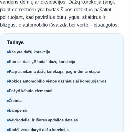
vandens dėmių ar oksidacijos. Dažų korekcija (angl.
paint correction) yra būdas šiuos defektus pašalinti
poliruojant, kad paviršius būtų lygus, skaidrus ir
blizgus, o automobilio išvaizda bei vertė – išsaugotos.
Turinys
Kas yra dažų korekcija
Kuo skiriasi „Skoda“ dažų korekcija
Kaip atliekama dažų korekcija: pagrindiniai etapai
Kokios automobilio vietos dažniausiai koreguojamos
Dažyti kėbulo elementai
Žibintai
Bamperiai
Veidrodėliai ir išorės apdailos detalės
Kodėl verta daryti dažų korekciją