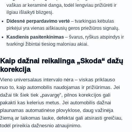
vaškas ar keraminė danga, todėl lengviau prižiūrėti ir
ilgiau išlaikyti blizgesį.
Didesnė perpardavimo vertė
– tvarkingas kėbulas
pirkėjui yra vienas aiškiausių geros priežiūros signalų.
Kasdienis pasitenkinimas
– švarus, ryškus atspindys ir
tvarkingi žibintai tiesiog maloniau akiai.
Kaip dažnai reikalinga „Skoda“ dažų
korekcija
Vieno universalaus intervalo nėra – viskas priklauso
nuo to, kaip automobilis naudojamas ir prižiūrimas. Jei
dažai tik šiek tiek „pavargę“, pilnos korekcijos gali
pakakti kas kelerius metus. Jei automobilis dažnai
plaunamas automatinėse plovyklose, daug važinėja
žiemą ar laikomas lauke, defektai gali atsirasti greičiau,
todėl prireikia dažnesnio atnaujinimo.