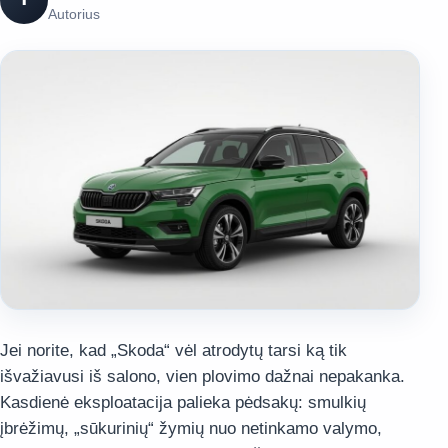
Autorius
Jei norite, kad „Skoda“ vėl atrodytų tarsi ką tik
išvažiavusi iš salono, vien plovimo dažnai nepakanka.
Kasdienė eksploatacija palieka pėdsakų: smulkių
įbrėžimų, „sūkurinių“ žymių nuo netinkamo valymo,