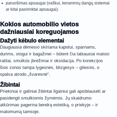
paruošimas apsaugai (vaškui, keraminių dangų sistemai
ar kitai pasirinktai apsaugai).
Kokios automobilio vietos
dažniausiai koreguojamos
Dažyti kėbulo elementai
Daugiausia dėmesio skiriama kapotui, sparnams,
durims, stogui ir bagažinei – būtent čia labiausiai matosi
ratilai, smulkūs įbrėžimai ir oksidacija. Po korekcijos
šios zonos tampa lygesnės, blizgesys – gilesnis, o
spalva atrodo „švaresnė“.
Žibintai
Priekiniai ir galiniai žibintai ilgainiui gali apsiblausėti ar
pasidengti smulkiomis žymėmis. Jų skaidrumo
atkūrimas pagerina bendrą estetiką, o priekyje – ir
matomumą tamsoje.