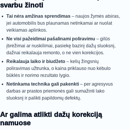
svarbu žinoti
Tai nėra amžinas sprendimas
– naujos žymės atsiras,
jei automobilis bus plaunamas netinkamai ar nuolat
veikiamas aplinkos.
Ne visi pažeidimai pašalinami poliravimu
– gilūs
įbrėžimai ar nuskilimai, pasiekę bazinį dažų sluoksnį,
dažnai reikalauja remonto, o ne vien korekcijos.
Reikalauja laiko ir biudžeto
– kelių žingsnių
poliravimas užtrunka, o kaina priklauso nuo kėbulo
būklės ir norimo rezultato lygio.
Netinkama technika gali pakenkti
– per agresyvus
darbas ar prastos priemonės gali sumažinti lako
sluoksnį ir palikti papildomų defektų.
Ar galima atlikti dažų korekciją
namuose