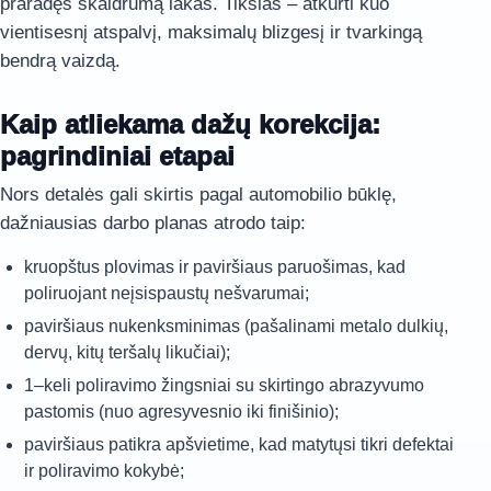
praradęs skaidrumą lakas. Tikslas – atkurti kuo
vientisesnį atspalvį, maksimalų blizgesį ir tvarkingą
bendrą vaizdą.
Kaip atliekama dažų korekcija:
pagrindiniai etapai
Nors detalės gali skirtis pagal automobilio būklę,
dažniausias darbo planas atrodo taip:
kruopštus plovimas ir paviršiaus paruošimas, kad
poliruojant neįsispaustų nešvarumai;
paviršiaus nukenksminimas (pašalinami metalo dulkių,
dervų, kitų teršalų likučiai);
1–keli poliravimo žingsniai su skirtingo abrazyvumo
pastomis (nuo agresyvesnio iki finišinio);
paviršiaus patikra apšvietime, kad matytųsi tikri defektai
ir poliravimo kokybė;