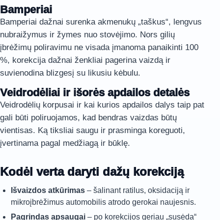
Bamperiai
Bamperiai dažnai surenka akmenukų „taškus“, lengvus
nubraižymus ir žymes nuo stovėjimo. Nors gilių
įbrėžimų poliravimu ne visada įmanoma panaikinti 100
%, korekcija dažnai ženkliai pagerina vaizdą ir
suvienodina blizgesį su likusiu kėbulu.
Veidrodėliai ir išorės apdailos detalės
Veidrodėlių korpusai ir kai kurios apdailos dalys taip pat
gali būti poliruojamos, kad bendras vaizdas būtų
vientisas. Ką tiksliai saugu ir prasminga koreguoti,
įvertinama pagal medžiagą ir būklę.
Kodėl verta daryti dažų korekciją
Išvaizdos atkūrimas
– šalinant ratilus, oksidaciją ir
mikroįbrėžimus automobilis atrodo gerokai naujesnis.
Pagrindas apsaugai
– po korekcijos geriau „susėda“