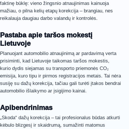
faktinę būklę: vieno žingsnio atnaujinimas kainuoja
mažiau, o pilna kelių etapų korekcija – brangiau, nes
reikalauja daugiau darbo valandų ir kontrolės.
Pastaba apie taršos mokestį
Lietuvoje
Planuojant automobilio atnaujinimą ar pardavimą verta
prisiminti, kad Lietuvoje taikomas taršos mokestis,
kurio dydis siejamas su transporto priemonės CO₂
emisija, kuro tipu ir pirmos registracijos metais. Tai nėra
susiję su dažų korekcija, tačiau gali turėti įtakos bendrai
automobilio išlaikymo ar įsigijimo kainai.
Apibendrinimas
„Skoda“ dažų korekcija – tai profesionalus būdas atkurti
kėbulo blizgesį ir skaidrumą, sumažinti matomus