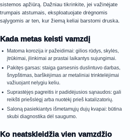
sistemos apžiūrą. Dažniau tikrinkite, jei važinėjate
trumpais atstumais, eksploatuojate drėgnomis
sąlygomis ar ten, kur žiemą keliai barstomi druska.
Kada metas keisti vamzdį
Matoma korozija ir pažeidimai: gilios rūdys, skylės,
įtrūkimai, įlinkimai ar prastai laikantys sujungimai.
Pakitęs garsas: staiga garsesnis duslintuvo darbas,
šnypštimas, barškėjimas ar metaliniai trinktelėjimai
važiuojant nelygiu keliu.
Suprastėjęs pagreitis ir padidėjusios sąnaudos: gali
reikšti priešslėgį arba nuotėkį prieš katalizatorių.
Saloną pasiekiantys išmetamųjų dujų kvapai: būtina
skubi diagnostika dėl saugumo.
Ko neatskleidžia vien vamzdžio