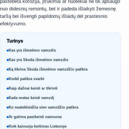
pastebėta korozija, įtrūkimai ar nuotėkiai ne tik apsaugo
nuo didesnių remontų, bet ir padeda išlaikyti žemesnę
taršą bei išvengti papildomų išlaidų dėl prastesnio
efektyvumo.
Turinys
Kas yra išmetimo vamzdis
Kas yra Skoda išmetimo vamzdis
Ką tikrina Skoda išmetimo vamzdžio patikra
Kodėl patikra svarbi
Kaip dažnai keisti ar tikrinti
Kada metas keisti vamzdį
Ko neatskleidžia vien vamzdžio patikra
Ar galima pasikeisti namuose
Kiek kainuoja keitimas Lietuvoje