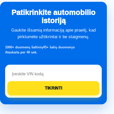
Patikrinkite automobilio
istoriją
Gaukite išsamią informaciją apie praeitį, kad
pirktumėte užtikrintai ir be staigmenų.
1000+ duomenų šaltinių
45+ šalių duomenys
Ataskaita per 40 sek.