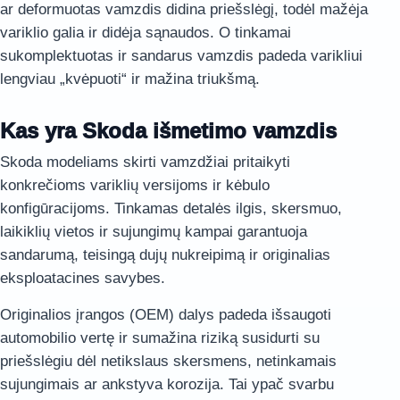
ar deformuotas vamzdis didina priešslėgį, todėl mažėja
variklio galia ir didėja sąnaudos. O tinkamai
sukomplektuotas ir sandarus vamzdis padeda varikliui
lengviau „kvėpuoti“ ir mažina triukšmą.
Kas yra Skoda išmetimo vamzdis
Skoda modeliams skirti vamzdžiai pritaikyti
konkrečioms variklių versijoms ir kėbulo
konfigūracijoms. Tinkamas detalės ilgis, skersmuo,
laikiklių vietos ir sujungimų kampai garantuoja
sandarumą, teisingą dujų nukreipimą ir originalias
eksploatacines savybes.
Originalios įrangos (OEM) dalys padeda išsaugoti
automobilio vertę ir sumažina riziką susidurti su
priešslėgiu dėl netikslaus skersmens, netinkamais
sujungimais ar ankstyva korozija. Tai ypač svarbu