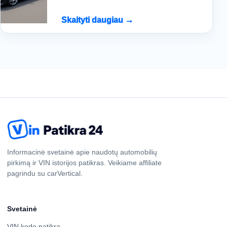
Skaityti daugiau →
Informacinė svetainė apie naudotų automobilių
pirkimą ir VIN istorijos patikras. Veikiame affiliate
pagrindu su carVertical.
Svetainė
VIN kodo patikra