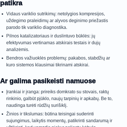
patikra
Vidaus variklio sutrikimų: netolygios kompresijos,
uždegimo praleidimų ar alyvos deginimo priežastis
parodo tik variklio diagnostika.
Pilnos katalizatoriaus ir duslintuvo būklės: jų
efektyvumas vertinamas atskirais testais ir dujų
analizėmis.
Bendros važiuoklės problemų: pakabos, stabdžių ar
kuro sistemos klausimai tikrinami atskirai.
Ar galima pasikeisti namuose
Įrankiai ir įranga: prireiks domkrato su stovais, raktų
rinkinio, galbūt pjūklo, naujų tarpinių ir apkabų. Be to,
naudinga turėti rūdžių surišiklį.
Žinios ir tikslumas: būtina teisingai suderinti
sujungimus, laikytis momentų, patikrinti sandarumą ir