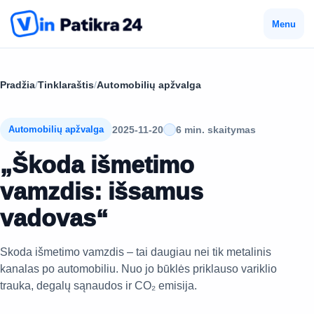
Menu
Pradžia
/
Tinklaraštis
/
Automobilių apžvalga
2025-11-20
6 min. skaitymas
Automobilių apžvalga
„Škoda išmetimo
vamzdis: išsamus
vadovas“
Skoda išmetimo vamzdis – tai daugiau nei tik metalinis
kanalas po automobiliu. Nuo jo būklės priklauso variklio
trauka, degalų sąnaudos ir CO₂ emisija.