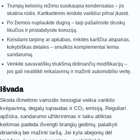
Trumpų kelionių režimu susikaupia kondensatas – jis
skatina rūdis. Kartkartėmis leiskite varikliui pilnai įkaisti.
Po žiemos nuplaukite dugną – taip pašalinsite druskų
likučius ir pristabdysite koroziją.
Keisdami tarpinę ar apkabas, rinkitės karščiui atsparias,
kokybiškas detales – smulkūs komplementai lemia
sandarumą.
Venkite savavališkų triukšmą didinančių modifikacijų –
jos gali neatitikti reikalavimų ir mažinti automobilio vertę.
Išvada
Skoda išmetimo vamzdis tiesiogiai veikia variklio
kvėpavimą, degalų sąnaudas ir CO₂ emisiją. Reguliari
apžiūra, sandarumo užtikrinimas ir laiku atliktas
keitimas padeda išvengti brangių gedimų, palaikyti
dinamiką bei mažinti taršą. Jei kyla abejonių dėl