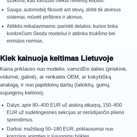
užtikrinti, kad vamzdis niekur neliestų kėbulo.
Sauga: automobilį fiksuoti ant stovų, dirbti tik atvėsus
sistemai, mūvėti pirštines ir akinius.
Atitiktis reikalavimams: parinkti detales, kurios tinka
konkrečiam Skoda modeliui ir atitinka triukšmo bei
emisijos normas.
Kiek kainuoja keitimas Lietuvoje
Kaina priklauso nuo modelio, vamzdžio dalies (priekinė,
vidurinė, galinė), ar renkatės OEM, ar kokybišką
analogą, ir nuo papildomų darbų (laikiklių, gumų,
sujungimų keitimo).
Dalys: apie 80–400 EUR už atskirą atkarpą, 150–800
EUR už sudėtingesnes sekcijas ar nerūdijančio plieno
sprendimus.
Darbai: maždaug 50–180 EUR, priklausomai nuo
korozijos apimties ir sujungimų būklės.