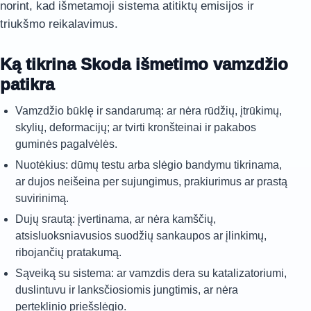
norint, kad išmetamoji sistema atitiktų emisijos ir
triukšmo reikalavimus.
Ką tikrina Skoda išmetimo vamzdžio
patikra
Vamzdžio būklę ir sandarumą: ar nėra rūdžių, įtrūkimų,
skylių, deformacijų; ar tvirti kronšteinai ir pakabos
guminės pagalvėlės.
Nuotėkius: dūmų testu arba slėgio bandymu tikrinama,
ar dujos neišeina per sujungimus, prakiurimus ar prastą
suvirinimą.
Dujų srautą: įvertinama, ar nėra kamščių,
atsisluoksniavusios suodžių sankaupos ar įlinkimų,
ribojančių pratakumą.
Sąveiką su sistema: ar vamzdis dera su katalizatoriumi,
duslintuvu ir lanksčiosiomis jungtimis, ar nėra
perteklinio priešslėgio.