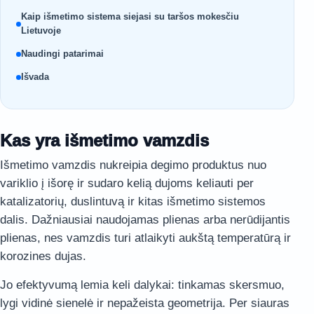
Kaip išmetimo sistema siejasi su taršos mokesčiu
Lietuvoje
Naudingi patarimai
Išvada
Kas yra išmetimo vamzdis
Išmetimo vamzdis nukreipia degimo produktus nuo
variklio į išorę ir sudaro kelią dujoms keliauti per
katalizatorių, duslintuvą ir kitas išmetimo sistemos
dalis. Dažniausiai naudojamas plienas arba nerūdijantis
plienas, nes vamzdis turi atlaikyti aukštą temperatūrą ir
korozines dujas.
Jo efektyvumą lemia keli dalykai: tinkamas skersmuo,
lygi vidinė sienelė ir nepažeista geometrija. Per siauras