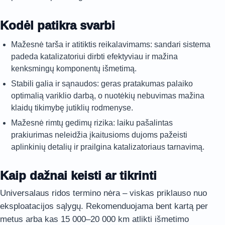
Kodėl patikra svarbi
Mažesnė tarša ir atitiktis reikalavimams: sandari sistema
padeda katalizatoriui dirbti efektyviau ir mažina
kenksmingų komponentų išmetimą.
Stabili galia ir sąnaudos: geras pratakumas palaiko
optimalią variklio darbą, o nuotėkių nebuvimas mažina
klaidų tikimybę jutiklių rodmenyse.
Mažesnė rimtų gedimų rizika: laiku pašalintas
prakiurimas neleidžia įkaitusioms dujoms pažeisti
aplinkinių detalių ir prailgina katalizatoriaus tarnavimą.
Kaip dažnai keisti ar tikrinti
Universalaus ridos termino nėra – viskas priklauso nuo
eksploatacijos sąlygų. Rekomenduojama bent kartą per
metus arba kas 15 000–20 000 km atlikti išmetimo