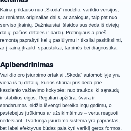
Kaina priklauso nuo „Skoda“ modelio, variklio versijos,
ar renkatės originalias dalis, ar analogus, taip pat nuo
serviso įkainių. Dažniausiai išlaidos susideda iš dviejų
dalių: pačios detalės ir darbų. Protingiausia prieš
remontą paprašyti kelių pasiūlymų ir tiksliai pasitikslinti,
ar į kainą įtraukti spaustukai, tarpinės bei diagnostika.
Apibendrinimas
Variklio oro įsiurbimo ortakiai „Skoda“ automobilyje yra
viena iš tų detalių, kurios stipriai prisideda prie
kasdienio važiavimo kokybės: nuo traukos iki sąnaudų
ir stabilios eigos. Reguliari apžiūra, švara ir
sandarumas leidžia išvengti bereikalingų gedimų, o
pastebėjus įtrūkimus ar užsikimšimus – verta reaguoti
nedelsiant. Tvarkinga įsiurbimo sistema yra paprastas,
bet labai efektyvus būdas palaikyti variklį geros formos.