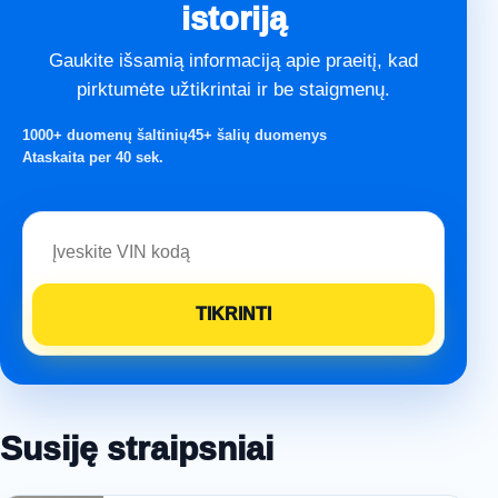
istoriją
Gaukite išsamią informaciją apie praeitį, kad
pirktumėte užtikrintai ir be staigmenų.
1000+ duomenų šaltinių
45+ šalių duomenys
Ataskaita per 40 sek.
Susiję straipsniai