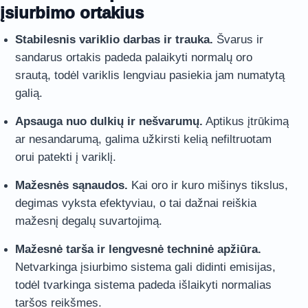
įsiurbimo ortakius
Stabilesnis variklio darbas ir trauka.
Švarus ir
sandarus ortakis padeda palaikyti normalų oro
srautą, todėl variklis lengviau pasiekia jam numatytą
galią.
Apsauga nuo dulkių ir nešvarumų.
Aptikus įtrūkimą
ar nesandarumą, galima užkirsti kelią nefiltruotam
orui patekti į variklį.
Mažesnės sąnaudos.
Kai oro ir kuro mišinys tikslus,
degimas vyksta efektyviau, o tai dažnai reiškia
mažesnį degalų suvartojimą.
Mažesnė tarša ir lengvesnė techninė apžiūra.
Netvarkinga įsiurbimo sistema gali didinti emisijas,
todėl tvarkinga sistema padeda išlaikyti normalias
taršos reikšmes.