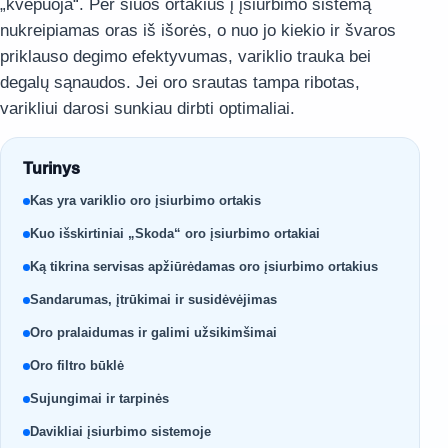
„kvėpuoja“. Per šiuos ortakius į įsiurbimo sistemą
nukreipiamas oras iš išorės, o nuo jo kiekio ir švaros
priklauso degimo efektyvumas, variklio trauka bei
degalų sąnaudos. Jei oro srautas tampa ribotas,
varikliui darosi sunkiau dirbti optimaliai.
Turinys
Kas yra variklio oro įsiurbimo ortakis
Kuo išskirtiniai „Skoda“ oro įsiurbimo ortakiai
Ką tikrina servisas apžiūrėdamas oro įsiurbimo ortakius
Sandarumas, įtrūkimai ir susidėvėjimas
Oro pralaidumas ir galimi užsikimšimai
Oro filtro būklė
Sujungimai ir tarpinės
Davikliai įsiurbimo sistemoje