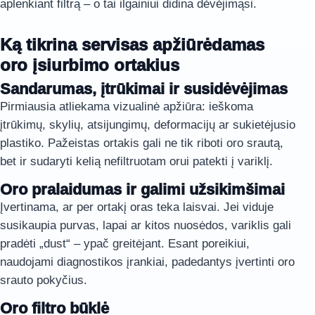
aplenkiant filtrą – o tai ilgainiui didina dėvėjimąsi.
Ką tikrina servisas apžiūrėdamas
oro įsiurbimo ortakius
Sandarumas, įtrūkimai ir susidėvėjimas
Pirmiausia atliekama vizualinė apžiūra: ieškoma
įtrūkimų, skylių, atsijungimų, deformacijų ar sukietėjusio
plastiko. Pažeistas ortakis gali ne tik riboti oro srautą,
bet ir sudaryti kelią nefiltruotam orui patekti į variklį.
Oro pralaidumas ir galimi užsikimšimai
Įvertinama, ar per ortakį oras teka laisvai. Jei viduje
susikaupia purvas, lapai ar kitos nuosėdos, variklis gali
pradėti „dust“ – ypač greitėjant. Esant poreikiui,
naudojami diagnostikos įrankiai, padedantys įvertinti oro
srauto pokyčius.
Oro filtro būklė