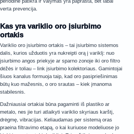
periodinė patikra ir valymas yra paprasta, bet labai
verta prevencija.
Kas yra variklio oro įsiurbimo
ortakis
Variklio oro įsiurbimo ortakis – tai įsiurbimo sistemos
dalis, kurios užduotis yra nukreipti orą į variklį: nuo
įsiurbimo angos priekyje ar sparno zonoje iki oro filtro
dėžės ir toliau – link įsiurbimo kolektoriaus. Gamintojai
šiuos kanalus formuoja taip, kad oro pasipriešinimas
būtų kuo mažesnis, o oro srautas – kiek įmanoma
stabilesnis.
Dažniausiai ortakiai būna pagaminti iš plastiko ar
metalo, nes jie turi atlaikyti variklio skyriaus karštį,
drėgmę, vibracijas. Keliaudamas per sistemą oras
praeina filtravimo etapą, o kai kuriuose modeliuose jo