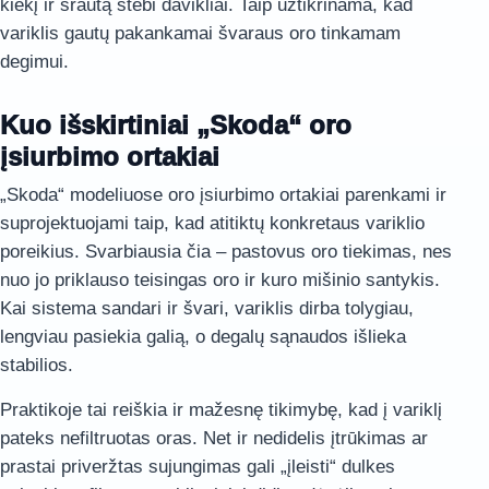
kiekį ir srautą stebi davikliai. Taip užtikrinama, kad
variklis gautų pakankamai švaraus oro tinkamam
degimui.
Kuo išskirtiniai „Skoda“ oro
įsiurbimo ortakiai
„Skoda“ modeliuose oro įsiurbimo ortakiai parenkami ir
suprojektuojami taip, kad atitiktų konkretaus variklio
poreikius. Svarbiausia čia – pastovus oro tiekimas, nes
nuo jo priklauso teisingas oro ir kuro mišinio santykis.
Kai sistema sandari ir švari, variklis dirba tolygiau,
lengviau pasiekia galią, o degalų sąnaudos išlieka
stabilios.
Praktikoje tai reiškia ir mažesnę tikimybę, kad į variklį
pateks nefiltruotas oras. Net ir nedidelis įtrūkimas ar
prastai priveržtas sujungimas gali „įleisti“ dulkes