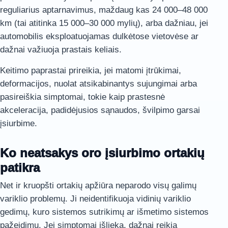
reguliarius aptarnavimus, maždaug kas 24 000–48 000
km (tai atitinka 15 000–30 000 mylių), arba dažniau, jei
automobilis eksploatuojamas dulkėtose vietovėse ar
dažnai važiuoja prastais keliais.
Keitimo paprastai prireikia, jei matomi įtrūkimai,
deformacijos, nuolat atsikabinantys sujungimai arba
pasireiškia simptomai, tokie kaip prastesnė
akceleracija, padidėjusios sąnaudos, švilpimo garsai
įsiurbime.
Ko neatsakys oro įsiurbimo ortakių
patikra
Net ir kruopšti ortakių apžiūra neparodo visų galimų
variklio problemų. Ji neidentifikuoja vidinių variklio
gedimų, kuro sistemos sutrikimų ar išmetimo sistemos
pažeidimų. Jei simptomai išlieka, dažnai reikia