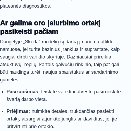
platesnės diagnostikos.
Ar galima oro įsiurbimo ortakį
pasikeisti pačiam
Daugelyje „Skoda“ modelių šį darbą įmanoma atlikti
namuose, jei turite bazinius įrankius ir suprantate, kaip
saugiai dirbti variklio skyriuje. Dažniausiai prireikia
atsuktuvų, replių, kartais galvučių rinkinio, taip pat gali
būti naudinga turėti naujus spaustukus ar sandarinimo
gumeles.
Pasiruošimas:
leiskite varikliui atvėsti, pasiruoškite
švarią darbo vietą.
Priėjimas:
nuimkite detales, trukdančias pasiekti
ortakį, atsargiai atjunkite jungtis ar daviklius, jei jie
pritvirtinti prie ortakio.