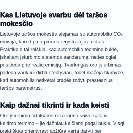
Kas Lietuvoje svarbu dėl taršos
mokesčio
Lietuvoje taršos mokestis siejamas su automobilio CO₂
emisija, kuro tipu ir pirmos registracijos metais.
Praktikoje tai reiškia, kad automobilio techninė būklė,
įskaitant įsiurbimo sistemos sandarumą, netiesiogiai
prisideda prie realių emisijų. Tvarkingas oro įsiurbimas
padeda varikliui dirbti efektyviau, todėl mažėja tikimybė,
kad automobilis netikėtai pradės rodyti prastesnius
taršos parametrus.
Kaip dažnai tikrinti ir kada keisti
Oro įsiurbimo ortakiams nėra vieno universalaus
keitimo termino – jie dažniau keičiami pagal būklę. Visgi
praktiškas orientyras: apžiūrą verta daryti per