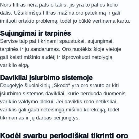
Nors filtras nėra pats ortakis, jis yra to paties kelio
dalis. Užsikimšęs filtras mažina oro patekimą ir gali
imituoti ortakio problemą, todėl jo būklė vertinama kartu.
Sujungimai ir tarpinės
Servise taip pat tikrinami spaustukai, sujungimai,
tarpinės ir jų sandarumas. Oro nuotėkis šioje vietoje
gali keisti mišinio sudėtį ir išprovokuoti netolygią
variklio eigą.
Davikliai įsiurbimo sistemoje
Daugelyje šiuolaikinių „Skoda“ yra oro srauto ar kiti
įsiurbimo sistemos davikliai, kurie perduoda duomenis
variklio valdymo blokui. Jei daviklis rodo netiksliai,
variklis gali gauti neteisingą mišinio korekciją, todėl
tikrinamas ir jų darbas bei jungtys.
Kodėl svarbu periodiškai tikrinti oro