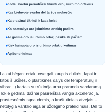
Kodėl svarbu periodiškai tikrinti oro įsiurbimo ortakius
Kas Lietuvoje svarbu dėl taršos mokesčio
Kaip dažnai tikrinti ir kada keisti
Ko neatsakys oro įsiurbimo ortakių patikra
Ar galima oro įsiurbimo ortakį pasikeisti pačiam
Kiek kainuoja oro įsiurbimo ortakių keitimas
Apibendrinimas
Laikui bėgant ortakiuose gali kauptis dulkės, lapai ir
kitos šiukšlės, o plastikinės dalys dėl temperatūrų ir
vibracijų kartais sutrūkinėja arba praranda sandarumą.
Tokie gedimai dažnai pasireiškia vangia akceleracija,
prastesnėmis sąnaudomis, o kraštutiniais atvejais –
netolygia variklio eiga ar uždegimo praleidimais. Dėl to