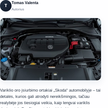
Tomas Valenta
T
Autorius
Variklio oro įsiurbimo ortakiai „Skoda“ automobilyje – tai
detalės, kurios gali atrodyti nereikšmingos, tačiau
realybėje jos tiesiogiai veikia, kaip lengvai variklis