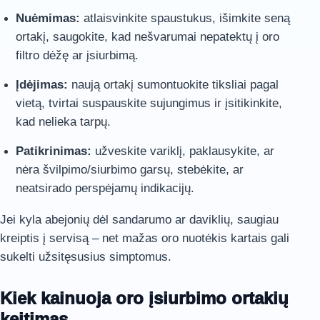
Nuėmimas:
atlaisvinkite spaustukus, išimkite seną
ortakį, saugokite, kad nešvarumai nepatektų į oro
filtro dėžę ar įsiurbimą.
Įdėjimas:
naują ortakį sumontuokite tiksliai pagal
vietą, tvirtai suspauskite sujungimus ir įsitikinkite,
kad nelieka tarpų.
Patikrinimas:
užveskite variklį, paklausykite, ar
nėra švilpimo/siurbimo garsų, stebėkite, ar
neatsirado perspėjamų indikacijų.
Jei kyla abejonių dėl sandarumo ar daviklių, saugiau
kreiptis į servisą – net mažas oro nuotėkis kartais gali
sukelti užsitęsusius simptomus.
Kiek kainuoja oro įsiurbimo ortakių
keitimas