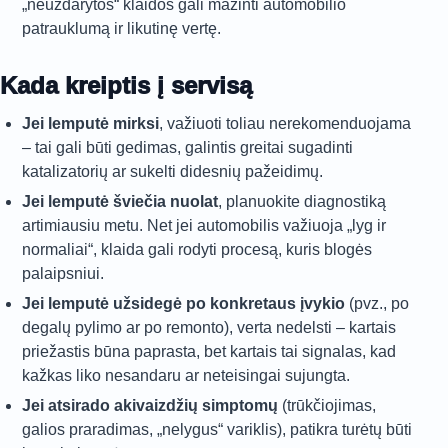
„neuždarytos“ klaidos gali mažinti automobilio
patrauklumą ir likutinę vertę.
Kada kreiptis į servisą
Jei lemputė mirksi
, važiuoti toliau nerekomenduojama
– tai gali būti gedimas, galintis greitai sugadinti
katalizatorių ar sukelti didesnių pažeidimų.
Jei lemputė šviečia nuolat
, planuokite diagnostiką
artimiausiu metu. Net jei automobilis važiuoja „lyg ir
normaliai“, klaida gali rodyti procesą, kuris blogės
palaipsniui.
Jei lemputė užsidegė po konkretaus įvykio
(pvz., po
degalų pylimo ar po remonto), verta nedelsti – kartais
priežastis būna paprasta, bet kartais tai signalas, kad
kažkas liko nesandaru ar neteisingai sujungta.
Jei atsirado akivaizdžių simptomų
(trūkčiojimas,
galios praradimas, „nelygus“ variklis), patikra turėtų būti