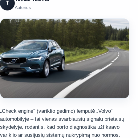
T
Autorius
„Check engine“ (variklio gedimo) lemputė „Volvo“
automobilyje – tai vienas svarbiausių signalų prietaisų
skydelyje, rodantis, kad borto diagnostika užfiksavo
variklio ar susijusių sistemų nukrypimą nuo normos.