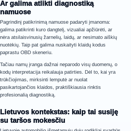
Ar galima atlikti diagnostiką
namuose
Pagrindinį patikrinimą namuose padaryti įmanoma:
galima patikrinti kuro dangtelį, vizualiai apžiūrėti, ar
nėra atsilaisvinusių žarnelių, laidų, ar nesimato aiškių
nuotėkių. Taip pat galima nuskaityti klaidų kodus
paprastu OBD skeneriu.
Tačiau namų įranga dažnai neparodo visų duomenų, o
kodų interpretacija reikalauja patirties. Dėl to, kai yra
trūkčiojimas, mirksinti lemputė ar nuolat
pasikartojančios klaidos, praktiškiausia rinktis
profesionalią diagnostiką.
Lietuvos kontekstas: kaip tai susiję
su taršos mokesčiu
Lietuvoje automobilio išmetamųjų dujų rodikliai svarbūs