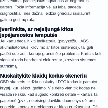
užsivedimą, padidėjusias sąnaudas ar neįprastus
garsus. Tokia informacija vėliau labai padeda
diagnostikai, nes dažnai leidžia greičiau susiaurinti
galimų gedimų ratą.
Įvertinkite, ar neįsijungė kitos
įspėjamosios lemputės
Jei kartu dega ir kiti indikatoriai (pavyzdžiui, ABS,
akumuliatoriaus įkrovimo ar kitos sistemos), tai gali
padėti suprasti, kurioje grandinėje problema. Kartais keli
signalai rodo bendresnį elektros ar įkrovimo sistemos
sutrikimą.
Nuskaitykite klaidų kodus skeneriu
OBD skeneris leidžia nuskaityti DTC kodus ir pamatyti
kryptį, kur ieškoti gedimo. Vis dėlto vien tik kodas ne
visada reiškia, kad sugedo konkreti detalė – kartais tai
pasekmė (pvz., neteisingi daviklio duomenys dėl oro
nuotėkio, kontakto problemos ar kitos priežasties). Dėl