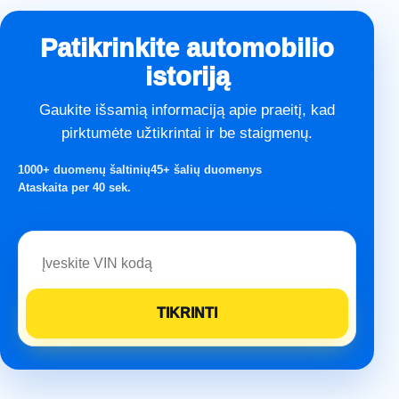
Patikrinkite automobilio
istoriją
Gaukite išsamią informaciją apie praeitį, kad
pirktumėte užtikrintai ir be staigmenų.
1000+ duomenų šaltinių
45+ šalių duomenys
Ataskaita per 40 sek.