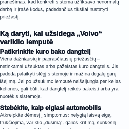
pranešimas, kad konkreti sistema užfiksavo nenormalų
darbą ir įrašė kodus, padedančius tiksliai nustatyti
priežastį.
Ką daryti, kai užsidega „Volvo“
variklio lemputė
Patikrinkite kuro bako dangtelį
Viena dažniausių ir paprasčiausių priežasčių –
netinkamai užsuktas arba pažeistas kuro dangtelis. Jis
padeda palaikyti slėgį sistemoje ir mažina degalų garų
išėjimą. Jei po užsukimo lemputė neišsijungia per kelias
keliones, gali būti, kad dangtelį reikės pakeisti arba yra
nuotėkis sistemoje.
Stebėkite, kaip elgiasi automobilis
Atkreipkite dėmesį į simptomus: nelygią laisvą eigą,
trūkčiojimą, variklio „dusimą“, galios kritimą, sunkesnį