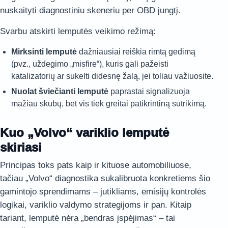
nuskaityti diagnostiniu skeneriu per OBD jungtį.
Svarbu atskirti lemputės veikimo režimą:
Mirksinti lemputė
dažniausiai reiškia rimtą gedimą
(pvz., uždegimo „misfire“), kuris gali pažeisti
katalizatorių ar sukelti didesnę žalą, jei toliau važiuosite.
Nuolat šviečianti lemputė
paprastai signalizuoja
mažiau skubų, bet vis tiek greitai patikrintiną sutrikimą.
Kuo „Volvo“ variklio lemputė
skiriasi
Principas toks pats kaip ir kituose automobiliuose,
tačiau „Volvo“ diagnostika sukalibruota konkretiems šio
gamintojo sprendimams – jutikliams, emisijų kontrolės
logikai, variklio valdymo strategijoms ir pan. Kitaip
tariant, lemputė nėra „bendras įspėjimas“ – tai