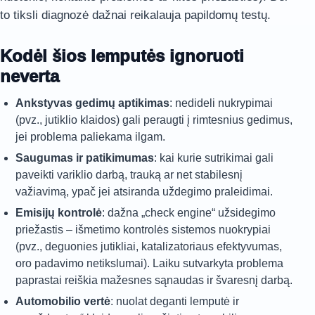
to tiksli diagnozė dažnai reikalauja papildomų testų.
Kodėl šios lemputės ignoruoti
neverta
Ankstyvas gedimų aptikimas
: nedideli nukrypimai
(pvz., jutiklio klaidos) gali peraugti į rimtesnius gedimus,
jei problema paliekama ilgam.
Saugumas ir patikimumas
: kai kurie sutrikimai gali
paveikti variklio darbą, trauką ar net stabilesnį
važiavimą, ypač jei atsiranda uždegimo praleidimai.
Emisijų kontrolė
: dažna „check engine“ užsidegimo
priežastis – išmetimo kontrolės sistemos nuokrypiai
(pvz., deguonies jutikliai, katalizatoriaus efektyvumas,
oro padavimo netikslumai). Laiku sutvarkyta problema
paprastai reiškia mažesnes sąnaudas ir švaresnį darbą.
Automobilio vertė
: nuolat deganti lemputė ir