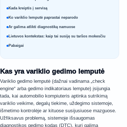
Kada kreiptis į servisą
Ko variklio lemputė paprastai neparodo
Ar galima atlikti diagnostiką namuose
Lietuvos kontekstas: kaip tai susiję su taršos mokesčiu
Pabaigai
Kas yra variklio gedimo lemputė
Variklio gedimo lemputė (dažnai vadinama „check
engine“ arba gedimo indikatoriaus lempute) įsijungia
tada, kai automobilio kompiuteris aptinka sutrikimą
variklio veikime, degalų tiekime, uždegimo sistemoje,
išmetimo kontrolėje ar kituose susijusiuose mazguose.
Užfiksavus problemą, sistemoje išsaugomas
diagnostikos gedimo kodas (DTC), kurį galima