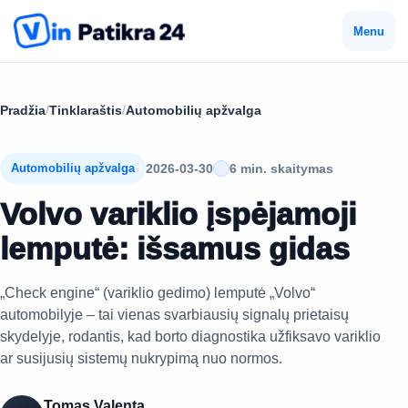
Menu
Pradžia
/
Tinklaraštis
/
Automobilių apžvalga
2026-03-30
6 min. skaitymas
Automobilių apžvalga
Volvo variklio įspėjamoji
lemputė: išsamus gidas
„Check engine“ (variklio gedimo) lemputė „Volvo“
automobilyje – tai vienas svarbiausių signalų prietaisų
skydelyje, rodantis, kad borto diagnostika užfiksavo variklio
ar susijusių sistemų nukrypimą nuo normos.
Tomas Valenta