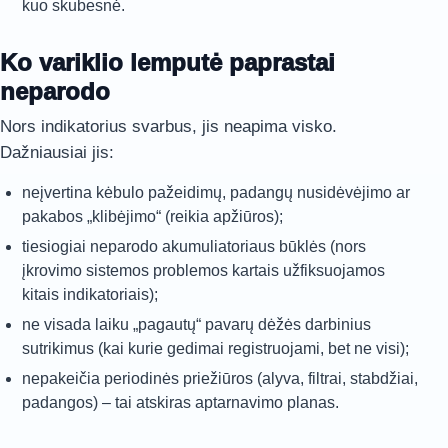
kuo skubesnė.
Ko variklio lemputė paprastai
neparodo
Nors indikatorius svarbus, jis neapima visko.
Dažniausiai jis:
neįvertina kėbulo pažeidimų, padangų nusidėvėjimo ar
pakabos „klibėjimo“ (reikia apžiūros);
tiesiogiai neparodo akumuliatoriaus būklės (nors
įkrovimo sistemos problemos kartais užfiksuojamos
kitais indikatoriais);
ne visada laiku „pagautų“ pavarų dėžės darbinius
sutrikimus (kai kurie gedimai registruojami, bet ne visi);
nepakeičia periodinės priežiūros (alyva, filtrai, stabdžiai,
padangos) – tai atskiras aptarnavimo planas.