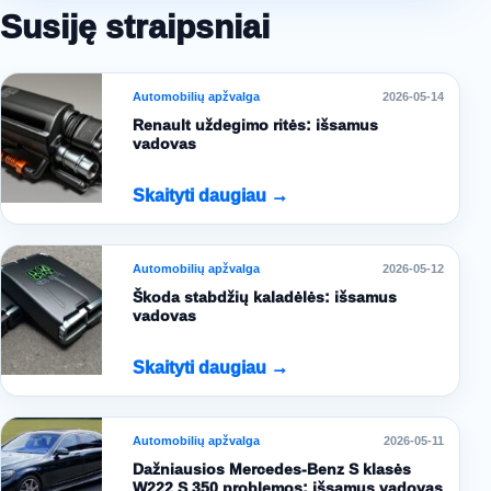
Susiję straipsniai
Automobilių apžvalga
2026-05-14
Renault uždegimo ritės: išsamus
vadovas
Skaityti daugiau →
Automobilių apžvalga
2026-05-12
Škoda stabdžių kaladėlės: išsamus
vadovas
Skaityti daugiau →
Automobilių apžvalga
2026-05-11
Dažniausios Mercedes-Benz S klasės
W222 S 350 problemos: išsamus vadovas