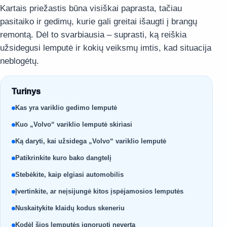
Kartais priežastis būna visiškai paprasta, tačiau
pasitaiko ir gedimų, kurie gali greitai išaugti į brangų
remontą. Dėl to svarbiausia – suprasti, ką reiškia
užsidegusi lemputė ir kokių veiksmų imtis, kad situacija
neblogėtų.
Turinys
Kas yra variklio gedimo lemputė
Kuo „Volvo“ variklio lemputė skiriasi
Ką daryti, kai užsidega „Volvo“ variklio lemputė
Patikrinkite kuro bako dangtelį
Stebėkite, kaip elgiasi automobilis
Įvertinkite, ar neįsijungė kitos įspėjamosios lemputės
Nuskaitykite klaidų kodus skeneriu
Kodėl šios lemputės ignoruoti neverta