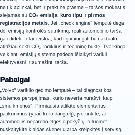
ne tik aplinkai, bet ir praktine prasme – taršos mokestis
siejamas su
CO₂ emisija
,
kuro tipu
ir
pirmos
registracijos metais
. Jei „check engine“ lemputė dega
dėl emisijų kontrolės sutrikimų, reali automobilio tarša
gali didėti, o tai reiškia, kad ilgainiui gali būti aktualu
atidžiau sekti CO₂ rodiklius ir techninę būklę. Tvarkingai
veikianti emisijų sistema padeda išlaikyti variklį
efektyvesnį ir sumažinti taršą.
Pabaigai
„Volvo“ variklio gedimo lemputė – tai diagnostikos
sistemos perspėjimas, kurio neverta nurašyti kaip
„smulkmenos“. Pirmiausia atlikite elementarius
patikrinimus (ypač kuro dangtelį), įvertinkite, ar
automobilis neparodo elgesio pokyčių, o tuomet
nuskaitykite klaidas skeneriu arba kreipkitės į servisą.