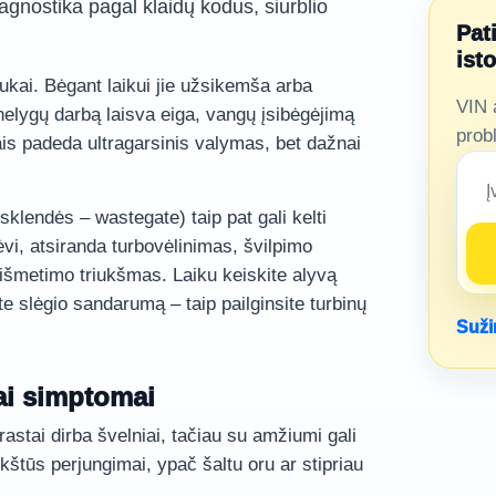
gnostika pagal klaidų kodus, siurblio
Pat
ist
ukai. Bėgant laikui jie užsikemša arba
VIN 
 nelygų darbą laisva eiga, vangų įsibėgėjimą
prob
is padeda ultragarsinis valymas, bet dažnai
sklendės – wastegate) taip pat gali kelti
vi, atsiranda turbovėlinimas, švilpimo
a išmetimo triukšmas. Laiku keiskite alyvą
te slėgio sandarumą – taip pailginsite turbinų
Suži
iai simptomai
astai dirba švelniai, tačiau su amžiumi gali
rkštūs perjungimai, ypač šaltu oru ar stipriau