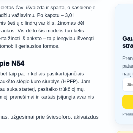
letas žavi išvaizda ir sparta, o kasdienėje
ndžiu važiavimu. Po kapotu – 3,0 l
is šešių cilindrų variklis, žinomas dėl
raukos. Vis dėlto šis modelis turi kelis
Gau
rta žinoti iš anksto – taip lengviau išvengti
str
utomobilį geriausios formos.
Pren
apie N54
pata
et taip pat ir keliais pasikartojančiais
nauj
aukšto slėgio kuro siurblys (HPFP). Jam
au suka starterį, pasitaiko trūkčiojimų,
mieji pranešimai ir kartais įsijungia avarinis
Prenum
as, užgesimai prie šviesoforo, akivaizdus