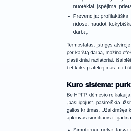
nuotėkiai, įspėjimai priet
Prevencija: profilaktiškai
ridose, naudoti kokybišką
darbą.
Termostatas, įstrigęs atviroje
per karštą darbą, mažina efe
plastikiniai radiatoriai, išsip
bet koks pratekėjimas turi bū
Kuro sistema: purkšt
Be HPFP, dėmesio reikalauja 
„pasiligojus“, pasireiškia užs
galios kritimas. Užsikimšęs ku
apkrovas siurbliams ir gadina
Simptomai: nelygi laisvoj