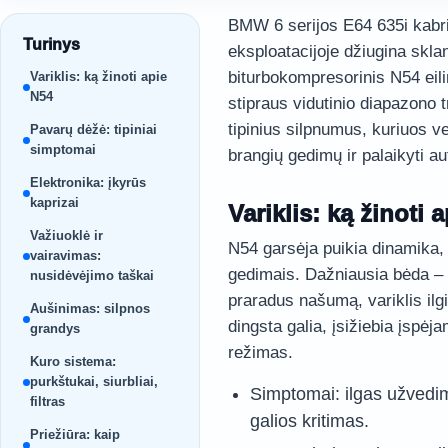
BMW 6 serijos E64 635i kabrio
Turinys
eksploatacijoje džiugina skla
biturbokompresorinis N54 eilin
Variklis: ką žinoti apie
N54
stipraus vidutinio diapazono t
tipinius silpnumus, kuriuos ve
Pavarų dėžė: tipiniai
simptomai
brangių gedimų ir palaikyti a
Elektronika: įkyrūs
kaprizai
Variklis: ką žinoti 
Važiuoklė ir
N54 garsėja puikia dinamika, b
vairavimas:
gedimais. Dažniausia bėda – 
nusidėvėjimo taškai
praradus našumą, variklis ilgi
Aušinimas: silpnos
dingsta galia, įsižiebia įspėja
grandys
režimas.
Kuro sistema:
purkštukai, siurbliai,
Simptomai: ilgas užvedim
filtras
galios kritimas.
Priežiūra: kaip