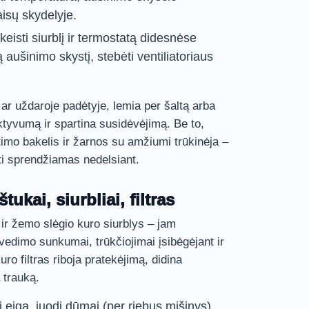
aisų skydelyje.
 keisti siurblį ir termostatą didesnėse
 aušinimo skystį, stebėti ventiliatoriaus
 ar uždaroje padėtyje, lemia per šaltą arba
ktyvumą ir spartina susidėvėjimą. Be to,
lėtimo bakelis ir žarnos su amžiumi trūkinėja –
ti sprendžiamas nedelsiant.
ukai, siurbliai, filtras
ir žemo slėgio kuro siurblys – jam
ivedimo sunkumai, trūkčiojimai įsibėgėjant ir
ro filtras riboja pratekėjimą, didina
 trauką.
i eiga, juodi dūmai (per riebus mišinys)