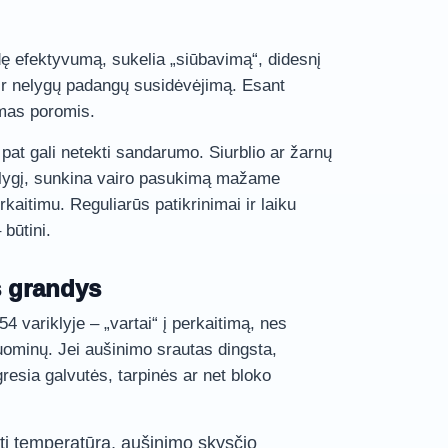
adę efektyvumą, sukelia „siūbavimą“, didesnį
ir nelygų padangų susidėvėjimą. Esant
imas poromis.
 pat gali netekti sandarumo. Siurblio ar žarnų
 lygį, sunkina vairo pasukimą mažame
perkaitimu. Reguliarūs patikrinimai ir laiku
būtini.
s grandys
4 variklyje – „vartai“ į perkaitimą, nes
uominų. Jei aušinimo srautas dingsta,
esia galvutės, tarpinės ar net bloko
nti temperatūra, aušinimo skysčio