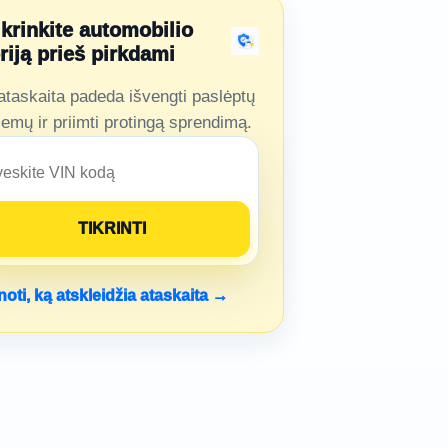
ikrinkite automobilio
oriją prieš pirkdami
ataskaita padeda išvengti paslėptų
lemų ir priimti protingą sprendimą.
noti, ką atskleidžia ataskaita →