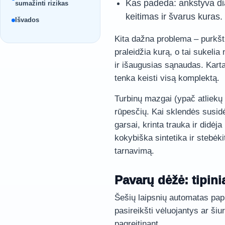
Kas padeda: ankstyva dia
sumažinti rizikas
keitimas ir švarus kuras.
Išvados
Kita dažna problema – purkšt
praleidžia kurą, o tai sukelia
ir išaugusias sąnaudas. Karta
tenka keisti visą komplektą.
Turbinų mazgai (ypač atliekų 
rūpesčių. Kai sklendės susidė
garsai, krinta trauka ir didėj
kokybiška sintetika ir stebėki
tarnavimą.
Pavarų dėžė: tipin
Šešių laipsnių automatas papr
pasireikšti vėluojantys ar šiu
pagreitinant.