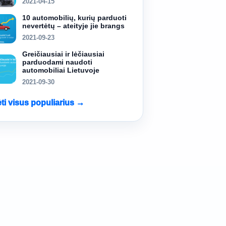
2021-04-15
10 automobilių, kurių parduoti
nevertėtų – ateityje jie brangs
2021-09-23
Greičiausiai ir lėčiausiai
parduodami naudoti
automobiliai Lietuvoje
2021-09-30
ėti visus populiarius →