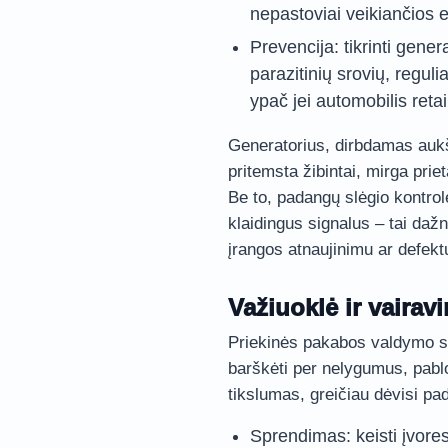
nepastoviai veikiančios e
Prevencija: tikrinti gener
parazitinių srovių, regulia
ypač jei automobilis ret
Generatorius, dirbdamas aukš
pritemsta žibintai, mirga pri
Be to, padangų slėgio kontrolė 
klaidingus signalus – tai da
įrangos atnaujinimu ar defektu
Važiuoklė ir vairav
Priekinės pakabos valdymo svi
barškėti per nelygumus, pablo
tikslumas, greičiau dėvisi pa
Sprendimas: keisti įvores 