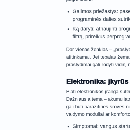
Galimos priežastys: pase
programinės dalies sutri
Ką daryti: atnaujinti prog
filtrą, prireikus perprog
Dar vienas ženklas – „praslyd
atitinkamai. Jei tepalas žema
praslydimai gali rodyti vidinį
Elektronika: įkyrūs
Plati elektronikos įranga sut
Dažniausia tema – akumuliato
gali būti parazitinės srovės 
valdymo moduliai ar komforto
Simptomai: vangus starte