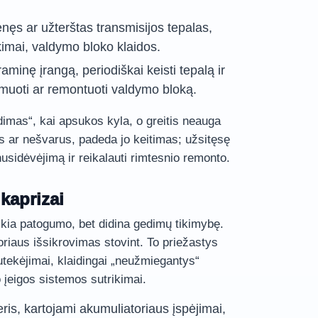
nęs ar užterštas transmisijos tepalas,
kimai, valdymo bloko klaidos.
raminę įrangą, periodiškai keisti tepalą ir
ramuoti ar remontuoti valdymo bloką.
imas“, kai apsukos kyla, o greitis neauga
s ar nešvarus, padeda jo keitimas; užsitęsę
 nusidėvėjimą ir reikalauti rimtesnio remonto.
 kaprizai
eikia patogumo, bet didina gedimų tikimybę.
riaus išsikrovimas stovint. To priežastys
nutekėjimai, klaidingai „neužmiegantys“
 įeigos sistemos sutrikimai.
ris, kartojami akumuliatoriaus įspėjimai,