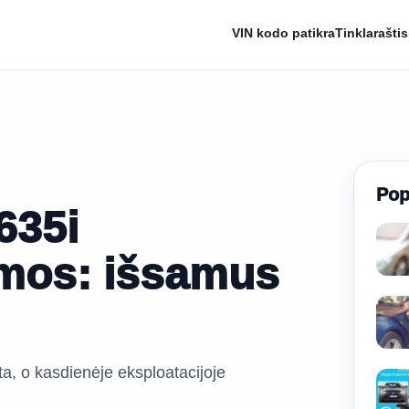
VIN kodo patikra
Tinklaraštis
Pop
635i
emos: išsamus
ta, o kasdienėje eksploatacijoje