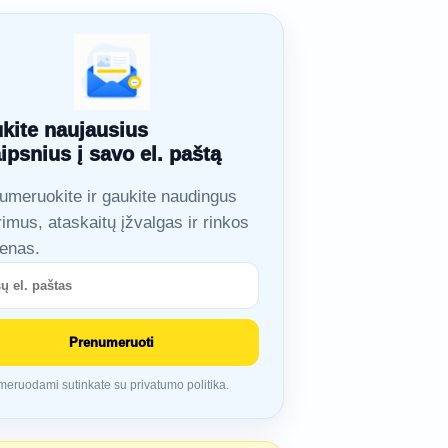
kite naujausius
aipsnius į savo el. paštą
umeruokite ir gaukite naudingus
rimus, ataskaitų įžvalgas ir rinkos
ienas.
Prenumeruoti
eruodami sutinkate su privatumo politika.