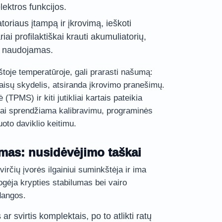
lektros funkcijos.
atoriaus įtampą ir įkrovimą, ieškoti
riai profilaktiškai krauti akumuliatorių,
ai naudojamas.
toje temperatūroje, gali prarasti našumą:
etaisų skydelis, atsiranda įkrovimo pranešimų.
(TPMS) ir kiti jutikliai kartais pateikia
žnai sprendžiama kalibravimu, programinės
oto daviklio keitimu.
imas: nusidėvėjimo taškai
rčių įvorės ilgainiui suminkštėja ir ima
gėja krypties stabilumas bei vairo
dangos.
ar svirtis komplektais, po to atlikti ratų