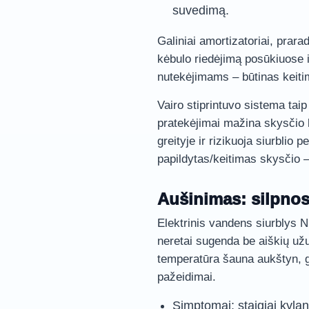
suvedimą.
Galiniai amortizatoriai, prar
kėbulo riedėjimą posūkiuose 
nutekėjimams – būtinas keit
Vairo stiprintuvo sistema taip
pratekėjimai mažina skysčio
greityje ir rizikuoja siurblio 
papildytas/keitimas skysčio – 
Aušinimas: silpno
Elektrinis vandens siurblys N5
neretai sugenda be aiškių už
temperatūra šauna aukštyn, gr
pažeidimai.
Simptomai: staigiai kyla