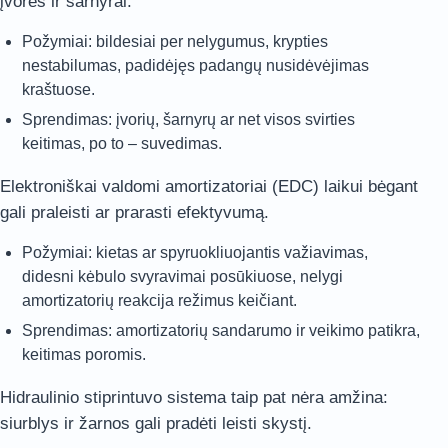
įvorės ir šarnyrai.
Požymiai: bildesiai per nelygumus, krypties
nestabilumas, padidėjęs padangų nusidėvėjimas
kraštuose.
Sprendimas: įvorių, šarnyrų ar net visos svirties
keitimas, po to – suvedimas.
Elektroniškai valdomi amortizatoriai (EDC) laikui bėgant
gali praleisti ar prarasti efektyvumą.
Požymiai: kietas ar spyruokliuojantis važiavimas,
didesni kėbulo svyravimai posūkiuose, nelygi
amortizatorių reakcija režimus keičiant.
Sprendimas: amortizatorių sandarumo ir veikimo patikra,
keitimas poromis.
Hidraulinio stiprintuvo sistema taip pat nėra amžina:
siurblys ir žarnos gali pradėti leisti skystį.