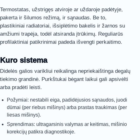
Termostatas, užstrigęs atviroje ar uždaroje padėtyje,
pakerta ir šilumos režimą, ir sąnaudas. Be to,
plastikiniai radiatoriai, išsiplėtimo bakelis ir žarnos su
amžiumi trapėja, todėl atsiranda įtrūkimų. Reguliarūs
profilaktiniai patikrinimai padeda išvengti perkaitimo.
Kuro sistema
Didelės galios varikliui reikalinga nepriekaištinga degalų
tiekimo grandinė. Purkštukai bėgant laikui gali apsivėlti
arba pradėti leisti.
Požymiai: nestabili eiga, padidėjusios sąnaudos, juodi
dūmai (per riebus mišinys) arba prastas traukimas (per
liesas mišinys).
Sprendimas: ultragarsinis valymas ar keitimas, mišinio
korekcijų patikra diagnostikoje.