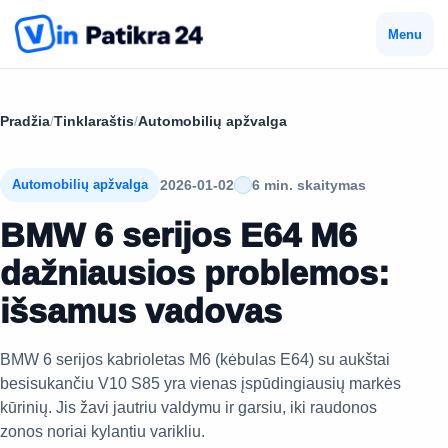
Menu
Pradžia
/
Tinklaraštis
/
Automobilių apžvalga
2026-01-02
6 min. skaitymas
Automobilių apžvalga
BMW 6 serijos E64 M6
dažniausios problemos:
išsamus vadovas
BMW 6 serijos kabrioletas M6 (kėbulas E64) su aukštai
besisukančiu V10 S85 yra vienas įspūdingiausių markės
kūrinių. Jis žavi jautriu valdymu ir garsiu, iki raudonos
zonos noriai kylantiu varikliu.