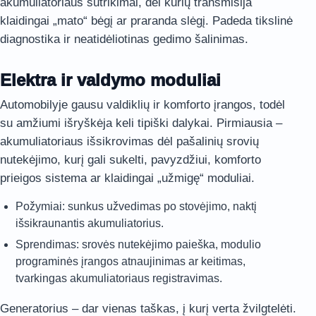
akumuliatoriaus sutrikimai, dėl kurių transmisija
klaidingai „mato“ bėgį ar praranda slėgį. Padeda tikslinė
diagnostika ir neatidėliotinas gedimo šalinimas.
Elektra ir valdymo moduliai
Automobilyje gausu valdiklių ir komforto įrangos, todėl
su amžiumi išryškėja keli tipiški dalykai. Pirmiausia –
akumuliatoriaus išsikrovimas dėl pašalinių srovių
nutekėjimo, kurį gali sukelti, pavyzdžiui, komforto
prieigos sistema ar klaidingai „užmigę“ moduliai.
Požymiai: sunkus užvedimas po stovėjimo, naktį
išsikraunantis akumuliatorius.
Sprendimas: srovės nutekėjimo paieška, modulio
programinės įrangos atnaujinimas ar keitimas,
tvarkingas akumuliatoriaus registravimas.
Generatorius – dar vienas taškas, į kurį verta žvilgtelėti.