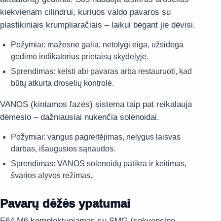
kiekvienam cilindrui, kuriuos valdo pavaros su
plastikiniais krumpliaračiais – laikui bėgant jie dėvisi.
Požymiai: mažesnė galia, netolygi eiga, užsidega
gedimo indikatorius prietaisų skydelyje.
Sprendimas: keisti abi pavaras arba restauruoti, kad
būtų atkurta droselių kontrolė.
VANOS (kintamos fazės) sistema taip pat reikalauja
dėmesio – dažniausiai nukenčia solenoidai.
Požymiai: vangus pagreitėjimas, nelygus laisvas
darbas, išaugusios sąnaudos.
Sprendimas: VANOS solenoidų patikra ir keitimas,
švarios alyvos režimas.
Pavarų dėžės ypatumai
E64 M6 komplektuojamas su SMG (sekvencine