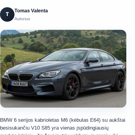
Tomas Valenta
T
Autorius
BMW 6 serijos kabrioletas M6 (kėbulas E64) su aukštai
besisukančiu V10 S85 yra vienas įspūdingiausių