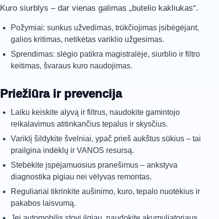
Kuro siurblys – dar vienas galimas „butelio kakliukas“.
Požymiai: sunkus užvedimas, trūkčiojimas įsibėgėjant,
galios kritimas, netikėtas variklio užgesimas.
Sprendimas: slėgio patikra magistralėje, siurblio ir filtro
keitimas, švaraus kuro naudojimas.
Priežiūra ir prevencija
Laiku keiskite alyvą ir filtrus, naudokite gamintojo
reikalavimus atitinkančius tepalus ir skysčius.
Variklį šildykite švelniai, ypač prieš aukštus sūkius – tai
prailgina indėklų ir VANOS resursą.
Stebėkite įspėjamuosius pranešimus – ankstyva
diagnostika pigiau nei vėlyvas remontas.
Reguliariai tikrinkite aušinimo, kuro, tepalo nuotėkius ir
pakabos laisvumą.
Jei automobilis stovi ilgiau, naudokite akumuliatoriaus