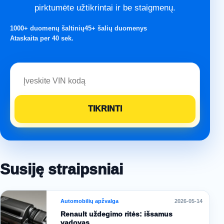
pirktumėte užtikrintai ir be staigmenų.
1000+ duomenų šaltinių
45+ šalių duomenys
Ataskaita per 40 sek.
Susiję straipsniai
Automobilių apžvalga
2026-05-14
Renault uždegimo ritės: išsamus
vadovas