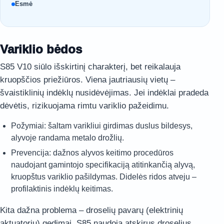
Esmė
Variklio bėdos
S85 V10 siūlo išskirtinį charakterį, bet reikalauja
kruopščios priežiūros. Viena jautriausių vietų –
švaistiklinių indėklų nusidėvėjimas. Jei indėklai pradeda
dėvėtis, rizikuojama rimtu variklio pažeidimu.
Požymiai: šaltam varikliui girdimas duslus bildesys,
alyvoje randama metalo drožlių.
Prevencija: dažnos alyvos keitimo procedūros
naudojant gamintojo specifikaciją atitinkančią alyvą,
kruopštus variklio pašildymas. Didelės ridos atveju –
profilaktinis indėklų keitimas.
Kita dažna problema – droselių pavarų (elektrinių
aktuatorių) gedimai. S85 naudoja atskirus droselius