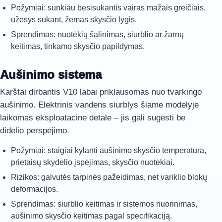
Požymiai: sunkiau besisukantis vairas mažais greičiais,
ūžesys sukant, žemas skysčio lygis.
Sprendimas: nuotėkių šalinimas, siurblio ar žarnų
keitimas, tinkamo skysčio papildymas.
Aušinimo sistema
Karštai dirbantis V10 labai priklausomas nuo tvarkingo
aušinimo. Elektrinis vandens siurblys šiame modelyje
laikomas eksploatacine detale – jis gali sugesti be
didelio perspėjimo.
Požymiai: staigiai kylanti aušinimo skysčio temperatūra,
prietaisų skydelio įspėjimas, skysčio nuotėkiai.
Rizikos: galvutės tarpinės pažeidimas, net variklio blokų
deformacijos.
Sprendimas: siurblio keitimas ir sistemos nuorinimas,
aušinimo skysčio keitimas pagal specifikaciją.