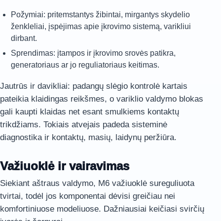
Požymiai: pritemstantys žibintai, mirgantys skydelio
ženkleliai, įspėjimas apie įkrovimo sistemą, varikliui
dirbant.
Sprendimas: įtampos ir įkrovimo srovės patikra,
generatoriaus ar jo reguliatoriaus keitimas.
Jautrūs ir davikliai: padangų slėgio kontrolė kartais
pateikia klaidingas reikšmes, o variklio valdymo blokas
gali kaupti klaidas net esant smulkiems kontaktų
trikdžiams. Tokiais atvejais padeda sisteminė
diagnostika ir kontaktų, masių, laidynų peržiūra.
Važiuoklė ir vairavimas
Siekiant aštraus valdymo, M6 važiuoklė sureguliuota
tvirtai, todėl jos komponentai dėvisi greičiau nei
komfortiniuose modeliuose. Dažniausiai keičiasi svirčių