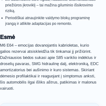
priežiūros įkroviklį – tai mažina giluminio išsikrovimo
riziką.
Periodiškai atnaujinkite valdymo blokų programinę
įrangą ir atlikite adaptacijas po remonto.
Esmė
M6 E64 – emocijas dovanojantis kabrioletas, kurio
galios rezervai atsiskleidžia tik tinkamai jį prižiūrint.
Dažniausios bėdos sukasi apie S85 variklio indėklus ir
droselių pavaras, SMG hidraulinę dalį, elektroniką, EDC
amortizatorius bei aušinimo ir kuro sistemas. Skiriant
dėmesio profilaktikai ir reaguojant į simptomus anksti,
šis automobilis ilgai išliks aštrus, patikimas ir malonus
vairuoti.