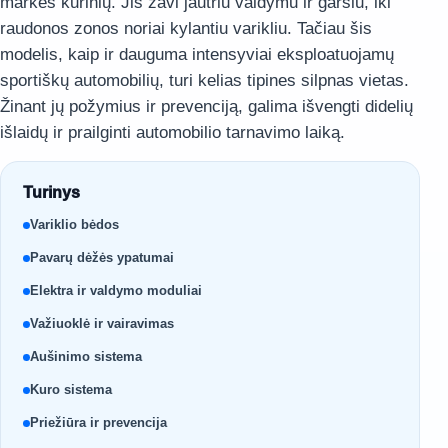
markės kūrinių. Jis žavi jautriu valdymu ir garsiu, iki
raudonos zonos noriai kylantiu varikliu. Tačiau šis
modelis, kaip ir dauguma intensyviai eksploatuojamų
sportiškų automobilių, turi kelias tipines silpnas vietas.
Žinant jų požymius ir prevenciją, galima išvengti didelių
išlaidų ir prailginti automobilio tarnavimo laiką.
Turinys
Variklio bėdos
Pavarų dėžės ypatumai
Elektra ir valdymo moduliai
Važiuoklė ir vairavimas
Aušinimo sistema
Kuro sistema
Priežiūra ir prevencija