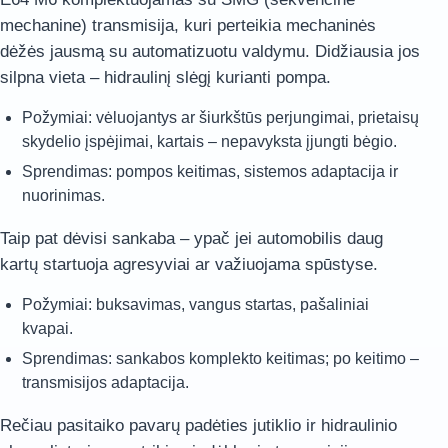
mechanine) transmisija, kuri perteikia mechaninės
dėžės jausmą su automatizuotu valdymu. Didžiausia jos
silpna vieta – hidraulinį slėgį kurianti pompa.
Požymiai: vėluojantys ar šiurkštūs perjungimai, prietaisų
skydelio įspėjimai, kartais – nepavyksta įjungti bėgio.
Sprendimas: pompos keitimas, sistemos adaptacija ir
nuorinimas.
Taip pat dėvisi sankaba – ypač jei automobilis daug
kartų startuoja agresyviai ar važiuojama spūstyse.
Požymiai: buksavimas, vangus startas, pašaliniai
kvapai.
Sprendimas: sankabos komplekto keitimas; po keitimo –
transmisijos adaptacija.
Rečiau pasitaiko pavarų padėties jutiklio ir hidraulinio