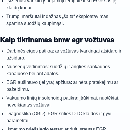
Įsižiebusi variklio įspėjamoji lemputė ir su EGR susiję
klaidų kodai.
Trumpi maršrutai ir dažnas „šalta“ eksploatavimas
spartina suodžių kaupimąsi.
Kaip tikrinamas bmw egr vožtuvas
Darbinės eigos patikra: ar vožtuvas tvarkingai atsidaro ir
užsidaro.
Nuosėdų vertinimas: suodžių ir anglies sankaupos
kanaluose bei ant adatos.
EGR aušintuvo (jei yra) apžiūra: ar nėra pratekėjimų ar
pažeidimų.
Vakuumo linijų ir solenoidų patikra: įtrūkimai, nuotėkiai,
neveikiantys vožtuvai.
Diagnostika (OBD): EGR srities DTC klaidos ir gyvi
parametrai.
Išmetimo priešslėgio testas: ar dujų srautas EGR