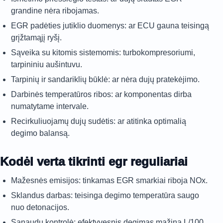
grandine nėra ribojamas.
EGR padėties jutiklio duomenys: ar ECU gauna teisingą
grįžtamąjį ryšį.
Sąveika su kitomis sistemomis: turbokompresoriumi,
tarpininiu aušintuvu.
Tarpinių ir sandariklių būklė: ar nėra dujų pratekėjimo.
Darbinės temperatūros ribos: ar komponentas dirba
numatytame intervale.
Recirkuliuojamų dujų sudėtis: ar atitinka optimalią
degimo balansą.
Kodėl verta tikrinti egr reguliariai
Mažesnės emisijos: tinkamas EGR smarkiai riboja NOx.
Sklandus darbas: teisinga degimo temperatūra saugo
nuo detonacijos.
Sąnaudų kontrolė: efektyvesnis degimas mažina L/100