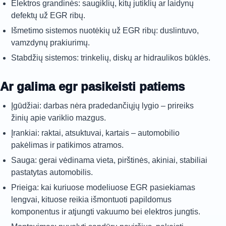
Elektros grandinės: saugiklių, kitų jutiklių ar laidynų
defektų už EGR ribų.
Išmetimo sistemos nuotėkių už EGR ribų: duslintuvo,
vamzdynų prakiurimų.
Stabdžių sistemos: trinkelių, diskų ar hidraulikos būklės.
Ar galima egr pasikeisti patiems
Įgūdžiai: darbas nėra pradedančiųjų lygio – prireiks
žinių apie variklio mazgus.
Įrankiai: raktai, atsuktuvai, kartais – automobilio
pakėlimas ir patikimos atramos.
Sauga: gerai vėdinama vieta, pirštinės, akiniai, stabiliai
pastatytas automobilis.
Prieiga: kai kuriuose modeliuose EGR pasiekiamas
lengvai, kituose reikia išmontuoti papildomus
komponentus ir atjungti vakuumo bei elektros jungtis.