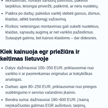
Montavimas: nuvalyti sandūrų paviršius, pakeisti
tarpiklius, teisingai priveržti, patikrinti, ar nėra nuotėkių.
Patikra po darbų: paleidus variklį stebėti garsus, dūmus,
klaidas, atlikti bandomąjį važiavimą.
Rizikos: neteisingas montavimas gali sukelti nuotėkius,
klaidas, sąnaudų augimą ar net variklio pažeidimus.
Sutaupyti galima, bet kainos klaidoms – dar didesnės.
Kiek kainuoja egr priežiūra ir
keitimas lietuvoje
Dalys: dažniausiai 100–350 EUR, priklausomai nuo
variklio ir ar pasirenkamas originalus ar kokybiškas
analogas.
Darbas: apie 80–250 EUR, priklausomai nuo prieigos
sudėtingumo ir serviso valandinio įkainio.
Bendra suma: dažniausiai 180–600 EUR. Į kainą
neįskaičiuotas galimas EGR aušintuvo, tarpinų,