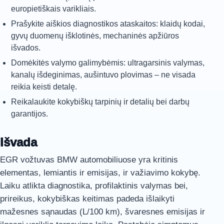
europietiškais varikliais.
Prašykite aiškios diagnostikos ataskaitos: klaidų kodai,
gyvų duomenų išklotinės, mechaninės apžiūros
išvados.
Domėkitės valymo galimybėmis: ultragarsinis valymas,
kanalų išdeginimas, aušintuvo plovimas – ne visada
reikia keisti detalę.
Reikalaukite kokybiškų tarpinių ir detalių bei darbų
garantijos.
Išvada
EGR vožtuvas BMW automobiliuose yra kritinis
elementas, lemiantis ir emisijas, ir važiavimo kokybę.
Laiku atlikta diagnostika, profilaktinis valymas bei,
prireikus, kokybiškas keitimas padeda išlaikyti
mažesnes sąnaudas (L/100 km), švaresnes emisijas ir