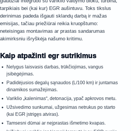
glaudžiai integruoti su variklio valdymo bloku, turbina,
tarpikiais bei (kai kur) EGR aušintuvu. Toks tikslus
derinimas padeda išgauti sklandų darbą ir mažas
emisijas, tačiau priežiūrai reikia kruopštumo:
neteisingas montavimas ar prastas sandarumas
akimirksniu išryškėja našumo kritimu.
Kaip atpažinti egr sutrikimus
Nelygus laisvasis darbas, trūkčiojimas, vangus
įsibėgėjimas.
Padidėjusios degalų sąnaudos (L/100 km) ir juntamas
dinamikos sumažėjimas.
Variklio „kalenimas“, detonacija, ypač apkrovos metu.
Užsivedimo sunkumai, užgesimas netrukus po starto
(kai EGR įstrigęs atviras).
Tamsesni dūmai ar neįprastas išmetimo kvapas.