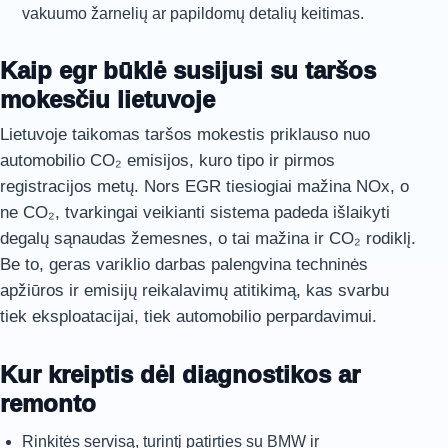
vakuumo žarnelių ar papildomų detalių keitimas.
Kaip egr būklė susijusi su taršos
mokesčiu lietuvoje
Lietuvoje taikomas taršos mokestis priklauso nuo
automobilio CO₂ emisijos, kuro tipo ir pirmos
registracijos metų. Nors EGR tiesiogiai mažina NOx, o
ne CO₂, tvarkingai veikianti sistema padeda išlaikyti
degalų sąnaudas žemesnes, o tai mažina ir CO₂ rodiklį.
Be to, geras variklio darbas palengvina techninės
apžiūros ir emisijų reikalavimų atitikimą, kas svarbu
tiek eksploatacijai, tiek automobilio perpardavimui.
Kur kreiptis dėl diagnostikos ar
remonto
Rinkitės servisą, turintį patirties su BMW ir