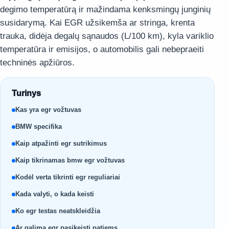
degimo temperatūrą ir mažindama kenksmingų junginių
susidarymą. Kai EGR užsikemša ar stringa, krenta
trauka, didėja degalų sąnaudos (L/100 km), kyla variklio
temperatūra ir emisijos, o automobilis gali nebepraeiti
techninės apžiūros.
Turinys
Kas yra egr vožtuvas
BMW specifika
Kaip atpažinti egr sutrikimus
Kaip tikrinamas bmw egr vožtuvas
Kodėl verta tikrinti egr reguliariai
Kada valyti, o kada keisti
Ko egr testas neatskleidžia
Ar galima egr pasikeisti patiems