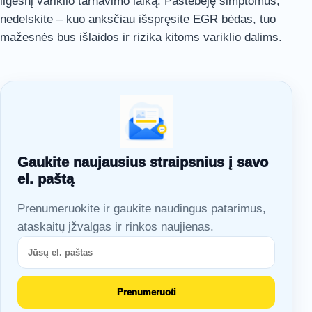
ilgesnį variklio tarnavimo laiką. Pastebėję simptomus,
nedelskite – kuo anksčiau išspręsite EGR bėdas, tuo
mažesnės bus išlaidos ir rizika kitoms variklio dalims.
Gaukite naujausius straipsnius į savo
el. paštą
Prenumeruokite ir gaukite naudingus patarimus,
ataskaitų įžvalgas ir rinkos naujienas.
Prenumeruoti