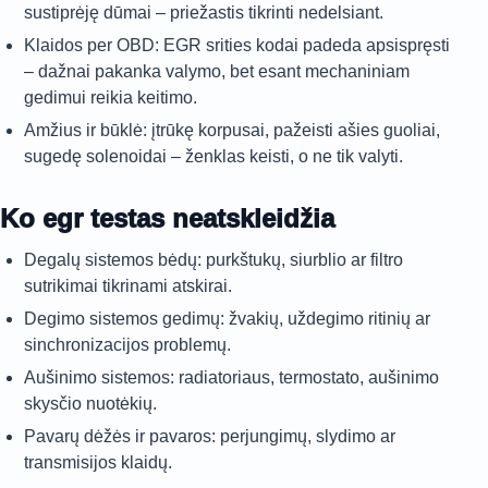
sustiprėję dūmai – priežastis tikrinti nedelsiant.
Klaidos per OBD: EGR srities kodai padeda apsispręsti
– dažnai pakanka valymo, bet esant mechaniniam
gedimui reikia keitimo.
Amžius ir būklė: įtrūkę korpusai, pažeisti ašies guoliai,
sugedę solenoidai – ženklas keisti, o ne tik valyti.
Ko egr testas neatskleidžia
Degalų sistemos bėdų: purkštukų, siurblio ar filtro
sutrikimai tikrinami atskirai.
Degimo sistemos gedimų: žvakių, uždegimo ritinių ar
sinchronizacijos problemų.
Aušinimo sistemos: radiatoriaus, termostato, aušinimo
skysčio nuotėkių.
Pavarų dėžės ir pavaros: perjungimų, slydimo ar
transmisijos klaidų.