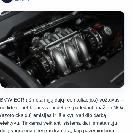
Autorius
BMW EGR (išmetamųjų dujų recirkuliacijos) vožtuvas –
nedidelė, bet labai svarbi detalė, padedanti mažinti NOx
(azoto oksidų) emisijas ir išlaikyti variklio darbą
efektyvų. Tinkamai veikianti sistema dalį išmetamųjų
dujų sugrąžina į degimo kamerą, taip pažemindama