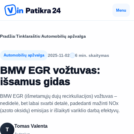
Menu
Pradžia
/
Tinklaraštis
/
Automobilių apžvalga
2025-11-02
6 min. skaitymas
Automobilių apžvalga
BMW EGR vožtuvas:
išsamus gidas
BMW EGR (išmetamųjų dujų recirkuliacijos) vožtuvas –
nedidelė, bet labai svarbi detalė, padedanti mažinti NOx
(azoto oksidų) emisijas ir išlaikyti variklio darbą efektyvų.
Tomas Valenta
T