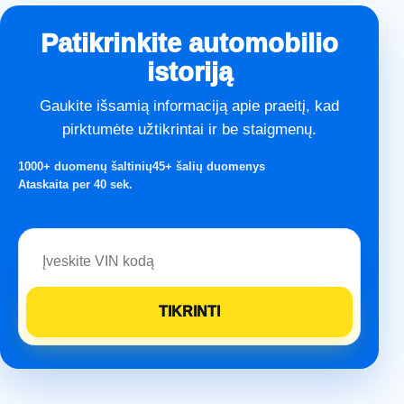
Patikrinkite automobilio
istoriją
Gaukite išsamią informaciją apie praeitį, kad
pirktumėte užtikrintai ir be staigmenų.
1000+ duomenų šaltinių
45+ šalių duomenys
Ataskaita per 40 sek.