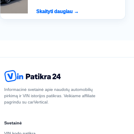
Skaityti daugiau →
Informacinė svetainė apie naudotų automobilių
pirkimą ir VIN istorijos patikras. Veikiame affiliate
pagrindu su carVertical.
Svetainė
VIN kodo patikra