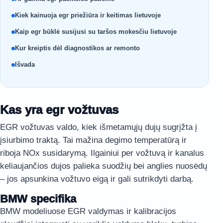
Kiek kainuoja egr priežiūra ir keitimas lietuvoje
Kaip egr būklė susijusi su taršos mokesčiu lietuvoje
Kur kreiptis dėl diagnostikos ar remonto
Išvada
Kas yra egr vožtuvas
EGR vožtuvas valdo, kiek išmetamųjų dujų sugrįžta į
įsiurbimo traktą. Tai mažina degimo temperatūrą ir
riboja NOx susidarymą. Ilgainiui per vožtuvą ir kanalus
keliaujančios dujos palieka suodžių bei anglies nuosėdų
– jos apsunkina vožtuvo eigą ir gali sutrikdyti darbą.
BMW specifika
BMW modeliuose EGR valdymas ir kalibracijos