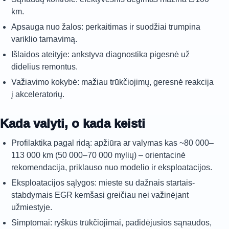
km.
Apsauga nuo žalos: perkaitimas ir suodžiai trumpina
variklio tarnavimą.
Išlaidos ateityje: ankstyva diagnostika pigesnė už
didelius remontus.
Važiavimo kokybė: mažiau trūkčiojimų, geresnė reakcija
į akceleratorių.
Kada valyti, o kada keisti
Profilaktika pagal ridą: apžiūra ar valymas kas ~80 000–
113 000 km (50 000–70 000 mylių) – orientacinė
rekomendacija, priklauso nuo modelio ir eksploatacijos.
Eksploatacijos sąlygos: mieste su dažnais startais-
stabdymais EGR kemšasi greičiau nei važinėjant
užmiestyje.
Simptomai: ryškūs trūkčiojimai, padidėjusios sąnaudos,