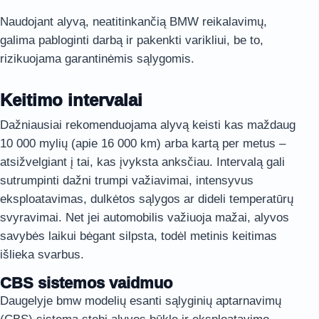
Naudojant alyvą, neatitinkančią BMW reikalavimų,
galima pabloginti darbą ir pakenkti varikliui, be to,
rizikuojama garantinėmis sąlygomis.
Keitimo intervalai
Dažniausiai rekomenduojama alyvą keisti kas maždaug
10 000 mylių (apie 16 000 km) arba kartą per metus –
atsižvelgiant į tai, kas įvyksta anksčiau. Intervalą gali
sutrumpinti dažni trumpi važiavimai, intensyvus
eksploatavimas, dulkėtos sąlygos ar dideli temperatūrų
svyravimai. Net jei automobilis važiuoja mažai, alyvos
savybės laikui bėgant silpsta, todėl metinis keitimas
išlieka svarbus.
CBS sistemos vaidmuo
Daugelyje bmw modelių esanti sąlyginių aptarnavimų