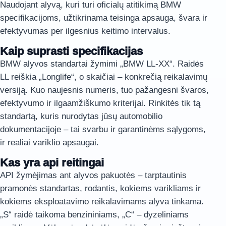
Naudojant alyvą, kuri turi oficialų atitikimą BMW
specifikacijoms, užtikrinama teisinga apsauga, švara ir
efektyvumas per ilgesnius keitimo intervalus.
Kaip suprasti specifikacijas
BMW alyvos standartai žymimi „BMW LL-XX“. Raidės
LL reiškia „Longlife“, o skaičiai – konkrečią reikalavimų
versiją. Kuo naujesnis numeris, tuo pažangesni švaros,
efektyvumo ir ilgaamžiškumo kriterijai. Rinkitės tik tą
standartą, kuris nurodytas jūsų automobilio
dokumentacijoje – tai svarbu ir garantinėms sąlygoms,
ir realiai variklio apsaugai.
Kas yra api reitingai
API žymėjimas ant alyvos pakuotės – tarptautinis
pramonės standartas, rodantis, kokiems varikliams ir
kokiems eksploatavimo reikalavimams alyva tinkama.
„S“ raidė taikoma benzininiams, „C“ – dyzeliniams