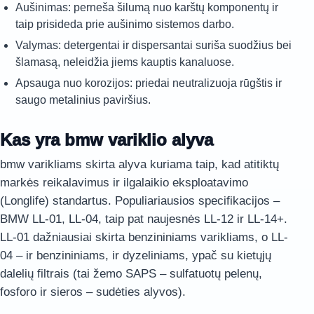
Aušinimas: perneša šilumą nuo karštų komponentų ir
taip prisideda prie aušinimo sistemos darbo.
Valymas: detergentai ir dispersantai suriša suodžius bei
šlamasą, neleidžia jiems kauptis kanaluose.
Apsauga nuo korozijos: priedai neutralizuoja rūgštis ir
saugo metalinius paviršius.
Kas yra bmw variklio alyva
bmw varikliams skirta alyva kuriama taip, kad atitiktų
markės reikalavimus ir ilgalaikio eksploatavimo
(Longlife) standartus. Populiariausios specifikacijos –
BMW LL-01, LL-04, taip pat naujesnės LL-12 ir LL-14+.
LL-01 dažniausiai skirta benzininiams varikliams, o LL-
04 – ir benzininiams, ir dyzeliniams, ypač su kietųjų
dalelių filtrais (tai žemo SAPS – sulfatuotų pelenų,
fosforo ir sieros – sudėties alyvos).