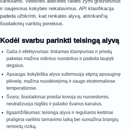
varikliams. Vėlesnės abėcėlės raidės žymi griežtesnius
ir naujesnius kokybės reikalavimus. API klasifikacija
padeda užtikrinti, kad renkatės alyvą, atitinkančią
šiuolaikinių variklių poreikius.
Kodėl svarbu parinkti teisingą alyvą
Galia ir efektyvumas: tinkamas klampumas ir priedų
paketas mažina vidinius nuostolius ir padeda taupyti
degalus.
Apsauga: kokybiška alyva suformuoja stiprią apsauginę
plėvelę, mažina nusidėvėjimą ir saugo ekstremaliose
temperatūrose.
Švara: šiuolaikiniai priedai kovoja su nuosėdomis,
neutralizuoja rūgštis ir palaiko švarius kanalus.
Ilgaamžiškumas: teisinga alyva ir reguliarūs keitimai
prailgina variklio tarnavimo laiką bei sumažina brangių
remontų riziką.