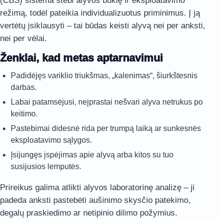
(CBS) sistema stebi alyvos būklę ir eksploatavimo
režimą, todėl pateikia individualizuotus priminimus. Į ją
vertėtų įsiklausyti – tai būdas keisti alyvą nei per anksti,
nei per vėlai.
Ženklai, kad metas aptarnavimui
Padidėjęs variklio triukšmas, „kalenimas“, šiurkštesnis
darbas.
Labai patamsėjusi, neįprastai nešvari alyva netrukus po
keitimo.
Pastebimai didesnė rida per trumpą laiką ar sunkesnės
eksploatavimo sąlygos.
Įsijungęs įspėjimas apie alyvą arba kitos su tuo
susijusios lemputės.
Prireikus galima atlikti alyvos laboratorinę analizę – ji
padeda anksti pastebėti aušinimo skysčio patekimo,
degalų praskiedimo ar netipinio dilimo požymius.