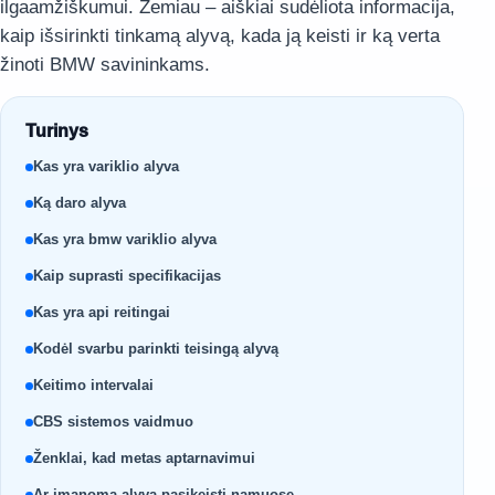
ilgaamžiškumui. Žemiau – aiškiai sudėliota informacija,
kaip išsirinkti tinkamą alyvą, kada ją keisti ir ką verta
žinoti BMW savininkams.
Turinys
Kas yra variklio alyva
Ką daro alyva
Kas yra bmw variklio alyva
Kaip suprasti specifikacijas
Kas yra api reitingai
Kodėl svarbu parinkti teisingą alyvą
Keitimo intervalai
CBS sistemos vaidmuo
Ženklai, kad metas aptarnavimui
Ar įmanoma alyvą pasikeisti namuose