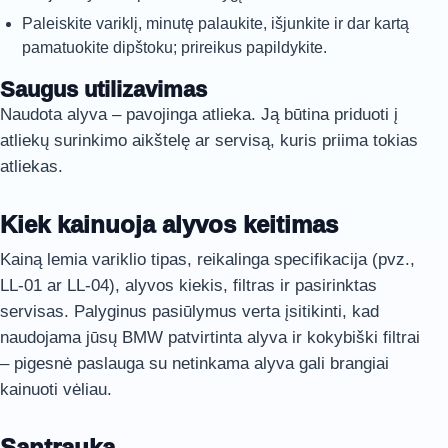
Paleiskite variklį, minutę palaukite, išjunkite ir dar kartą
pamatuokite dipštoku; prireikus papildykite.
Saugus utilizavimas
Naudota alyva – pavojinga atlieka. Ją būtina priduoti į
atliekų surinkimo aikštelę ar servisą, kuris priima tokias
atliekas.
Kiek kainuoja alyvos keitimas
Kainą lemia variklio tipas, reikalinga specifikacija (pvz.,
LL-01 ar LL-04), alyvos kiekis, filtras ir pasirinktas
servisas. Palyginus pasiūlymus verta įsitikinti, kad
naudojama jūsų BMW patvirtinta alyva ir kokybiški filtrai
– pigesnė paslauga su netinkama alyva gali brangiai
kainuoti vėliau.
Santrauka