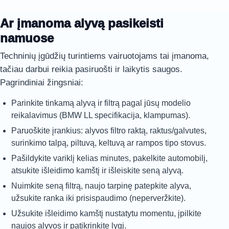
Ar įmanoma alyvą pasikeisti
namuose
Techninių įgūdžių turintiems vairuotojams tai įmanoma,
tačiau darbui reikia pasiruošti ir laikytis saugos.
Pagrindiniai žingsniai:
Parinkite tinkamą alyvą ir filtrą pagal jūsų modelio
reikalavimus (BMW LL specifikacija, klampumas).
Paruoškite įrankius: alyvos filtro raktą, raktus/galvutes,
surinkimo talpą, piltuvą, keltuvą ar rampos tipo stovus.
Pašildykite variklį kelias minutes, pakelkite automobilį,
atsukite išleidimo kamštį ir išleiskite seną alyvą.
Nuimkite seną filtrą, naujo tarpinę patepkite alyva,
užsukite ranka iki prisispaudimo (neperveržkite).
Užsukite išleidimo kamštį nustatytu momentu, įpilkite
naujos alyvos ir patikrinkite lygį.