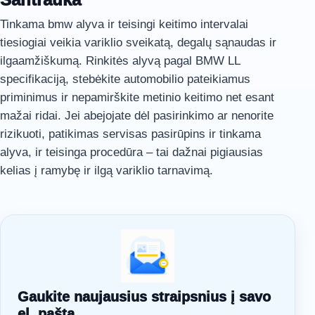
Tinkama bmw alyva ir teisingi keitimo intervalai
tiesiogiai veikia variklio sveikatą, degalų sąnaudas ir
ilgaamžiškumą. Rinkitės alyvą pagal BMW LL
specifikaciją, stebėkite automobilio pateikiamus
priminimus ir nepamirškite metinio keitimo net esant
mažai ridai. Jei abejojate dėl pasirinkimo ar nenorite
rizikuoti, patikimas servisas pasirūpins ir tinkama
alyva, ir teisinga procedūra – tai dažnai pigiausias
kelias į ramybę ir ilgą variklio tarnavimą.
Gaukite naujausius straipsnius į savo
el. paštą