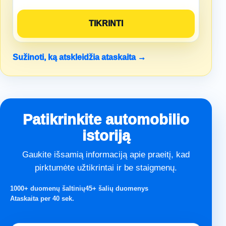
Sužinoti, ką atskleidžia ataskaita →
Patikrinkite automobilio
istoriją
Gaukite išsamią informaciją apie praeitį, kad
pirktumėte užtikrintai ir be staigmenų.
1000+ duomenų šaltinių
45+ šalių duomenys
Ataskaita per 40 sek.